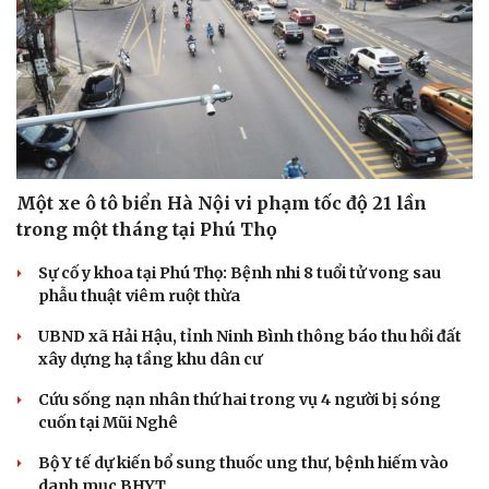
Du lịch
Podcast
Tư vấn
Câu chuyện thời sự
Săn Tour
Đọc truyện đêm khuya
check-in
Cửa sổ tình yêu
Một xe ô tô biển Hà Nội vi phạm tốc độ 21 lần
Kể chuyện cho bé
trong một tháng tại Phú Thọ
Hạt giống tâm hồn
Sự cố y khoa tại Phú Thọ: Bệnh nhi 8 tuổi tử vong sau
phẫu thuật viêm ruột thừa
UBND xã Hải Hậu, tỉnh Ninh Bình thông báo thu hồi đất
xây dựng hạ tầng khu dân cư
Cứu sống nạn nhân thứ hai trong vụ 4 người bị sóng
cuốn tại Mũi Nghê
Bộ Y tế dự kiến bổ sung thuốc ung thư, bệnh hiếm vào
danh mục BHYT