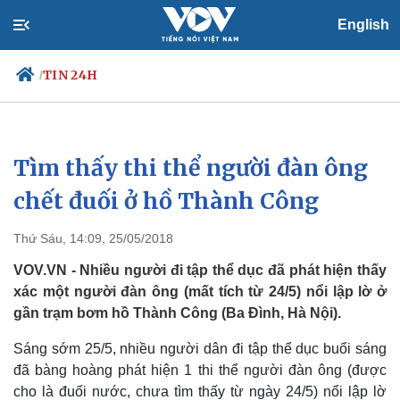
English
TIN 24H
/
Tìm thấy thi thể người đàn ông
Chính trị
Xã hội
Đảng
Tin 24h
chết đuối ở hồ Thành Công
Tổ chức nhân sự
Dự báo thời tiết
Quốc hội
Giáo dục
Thứ Sáu, 14:09, 25/05/2018
Nhận diện sự thật
Dấu ấn VOV
Việc làm
VOV.VN - Nhiều người đi tập thể dục đã phát hiện thấy
Biển đảo
xác một người đàn ông (mất tích từ 24/5) nổi lập lờ ở
gần trạm bơm hồ Thành Công (Ba Đình, Hà Nội).
Sáng sớm 25/5, nhiều người dân đi tập thể dục buổi sáng
đã bàng hoàng phát hiện 1 thi thể người đàn ông (được
cho là đuối nước, chưa tìm thấy từ ngày 24/5) nổi lập lờ