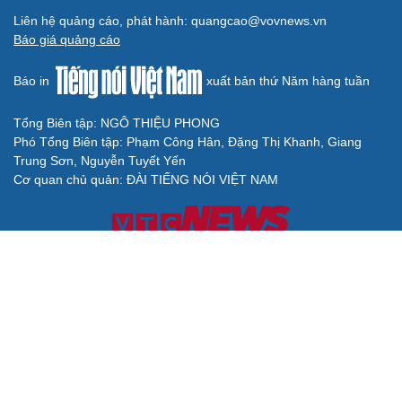
Liên hệ quảng cáo, phát hành: quangcao@vovnews.vn
Báo giá quảng cáo
Báo in
xuất bản thứ Năm hàng tuần
Tổng Biên tập: NGÔ THIỆU PHONG
Phó Tổng Biên tập: Phạm Công Hân, Đặng Thị Khanh, Giang
Trung Sơn, Nguyễn Tuyết Yến
Cơ quan chủ quản: ĐÀI TIẾNG NÓI VIỆT NAM
Không được sao chép lại bất kỳ thông tin nào từ website này khi
chưa có sự đồng ý bằng văn bản của Báo Điện tử Tiếng nói Việt
Nam
Giấy phép số 27/GP-BVHTTDL của Bộ Văn hóa, Thể thao và Du