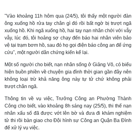
"Vào khoảng 11h hôm qua (24/5), tôi thấy một người đàn
ông xuống hồ rửa tay chân gì đó rồi bất ngờ bị trượt ngã
xuống hồ. Khi ngã xuống hồ, hai tay nạn nhân chới với vẫy
vẫy, lúc đó, tôi hoảng sợ chạy đến báo hai nhân viên bảo
vệ tại trạm bơm hồ, sau đó họ gọi điện báo công an để ứng
cứu", một người dân chứng kiến kể lại.
Một số người cho biết, nạn nhân sống ở Giảng Võ, có biểu
hiện buồn phiền về chuyện gia đình thời gian gần đây nên
không loại trừ khả năng ông này tự tử chứ không phải
trượt chân ngã.
Thế giới
Multimedia
Thông tin về vụ việc, Trưởng Công an Phường Thành
Quan sát
Video
Công cho biết, vào khoảng 8h sáng nay (25/5), thi thể nạn
Cuộc sống đó đây
Ảnh
nhân xấu số đã được vớt lên bờ và đưa đi khám nghiệm
Hồ sơ
E-Magazine
tử thi rồi bàn giao cho Đội hình sự Công an Quận Ba Đình
Infographic
để xử lý vụ việc.