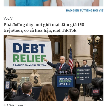
Pháp luật
Quân sự - Quốc phòng
Vụ án
Vũ khí
Tin nóng
Việt Nam
Tư vấn luật
Phân tích