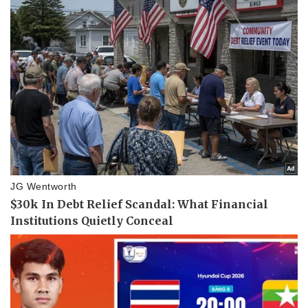
Thể thao
Ô tô - Xe máy
Bóng đá
Ô tô
Lịch thi đấu bóng đá
Xe máy
Thế giới thể thao
Tư vấn
eSports
Hậu trường