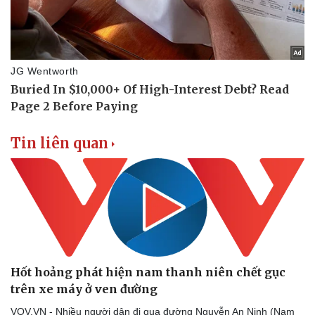
Tin liên quan
Doanh nghiệp
Công nghệ
Thông tin doanh nghiệp
Sành điệu
Doanh nghiệp 24h
Tin Công nghệ
Doanh nhân
Trải nghiệm
Vì cộng đồng
Chuyển đổi số
Hốt hoảng phát hiện nam thanh niên chết gục
trên xe máy ở ven đường
VOV.VN - Nhiều người dân đi qua đường Nguyễn An Ninh (Nam