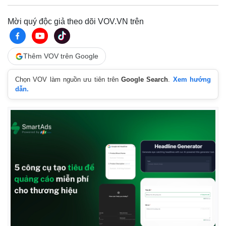
Mời quý độc giả theo dõi VOV.VN trên
Thêm VOV trên Google
Chọn VOV làm nguồn ưu tiên trên
Google Search
.
Xem hướng
dẫn.
Kinh tế
Thị trường
Bất động sản
Giá vàng
Khởi nghiệp
Tiêu dùng