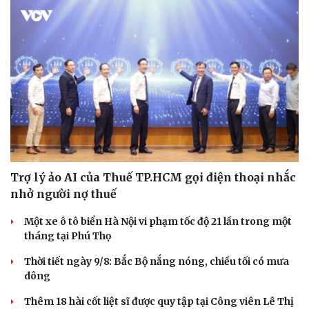
Phòng mạch online
Ăn sạch sống khỏe
Trợ lý ảo AI của Thuế TP.HCM gọi điện thoại nhắc
nhở người nợ thuế
Một xe ô tô biển Hà Nội vi phạm tốc độ 21 lần trong một
tháng tại Phú Thọ
Thời tiết ngày 9/8: Bắc Bộ nắng nóng, chiều tối có mưa
dông
Thêm 18 hài cốt liệt sĩ được quy tập tại Công viên Lê Thị