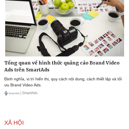
Tổng quan về hình thức quảng cáo Brand Video
Ads trên SmartAds
Định nghĩa, vị trí hiển thị, quy cách nội dung, cách thiết lập và tối
ưu Brand Video Ads.
Sức khỏe
Đời sống
| SmartAds
Dinh dưỡng - món ngon
Nhà đẹp
Cây thuốc
Blog
Sản phụ khoa
Tình yêu - Gia đình
Nhi khoa
Nam khoa
XÃ HỘI
Làm đẹp - giảm cân