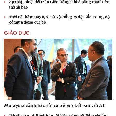
Áp thấp nhiệt đới trên Biển Đông ít khả năng mạnh lên
thành bão
Thời tiết hôm nay 8/8: Hà Nội nắng 35 độ, Bắc Trung Bộ
có mưa dông cục bộ
GIÁO DỤC
Cải chính
Malaysia cảnh báo rủi ro trẻ em kết bạn với AI
14h chiều mai, Bách khoa Hà Nội công bố điểm chuẩn