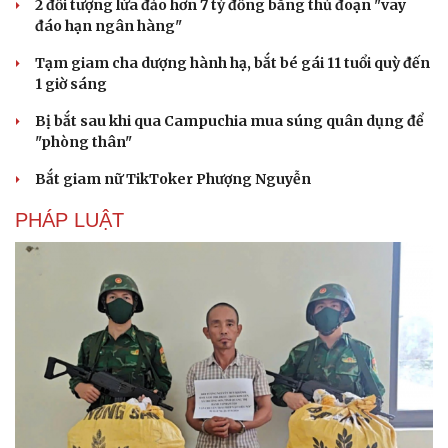
2 đối tượng lừa đảo hơn 7 tỷ đồng bằng thủ đoạn "vay
đáo hạn ngân hàng"
Văn hóa
Giải trí
Sân khấu - Điện ảnh
Nghệ sĩ
Tạm giam cha dượng hành hạ, bắt bé gái 11 tuổi quỳ đến
Văn học
Thời trang
1 giờ sáng
Âm nhạc
Sao Việt
Di sản
Bị bắt sau khi qua Campuchia mua súng quân dụng để
"phòng thân"
Bắt giam nữ TikToker Phượng Nguyễn
PHÁP LUẬT