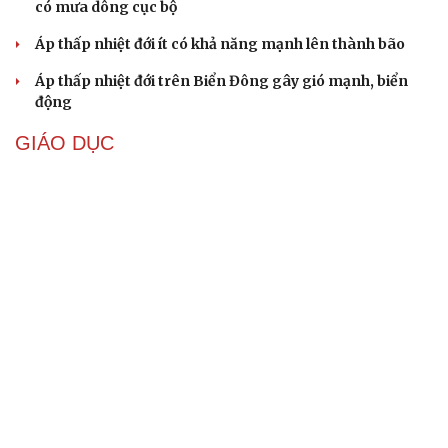
có mưa dông cục bộ
Áp thấp nhiệt đới ít có khả năng mạnh lên thành bão
Áp thấp nhiệt đới trên Biển Đông gây gió mạnh, biển
động
GIÁO DỤC
Chính sách giáo dục phải được đo bằng sự tiến bộ,
hạnh phúc của học sinh