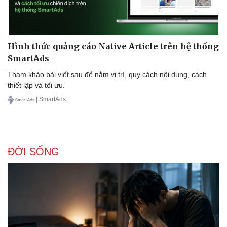
Hình thức quảng cáo Native Article trên hệ thống
SmartAds
Tham khảo bài viết sau để nắm vị trí, quy cách nội dung, cách
thiết lập và tối ưu.
| SmartAds
ĐỜI SỐNG
Thể thao
Ô tô - Xe máy
Bóng đá
Ô tô
Lịch thi đấu bóng đá
Xe máy
Thế giới thể thao
Tư vấn
eSports