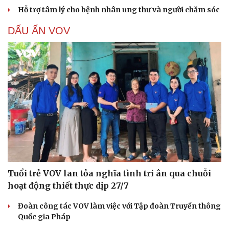
Hỗ trợ tâm lý cho bệnh nhân ung thư và người chăm sóc
DẤU ẤN VOV
Du lịch
Podcast
Tư vấn
Câu chuyện thời sự
Săn Tour
Đọc truyện đêm khuya
check-in
Cửa sổ tình yêu
Kể chuyện cho bé
Hạt giống tâm hồn
Tuổi trẻ VOV lan tỏa nghĩa tình tri ân qua chuỗi
hoạt động thiết thực dịp 27/7
Đoàn công tác VOV làm việc với Tập đoàn Truyền thông
Quốc gia Pháp