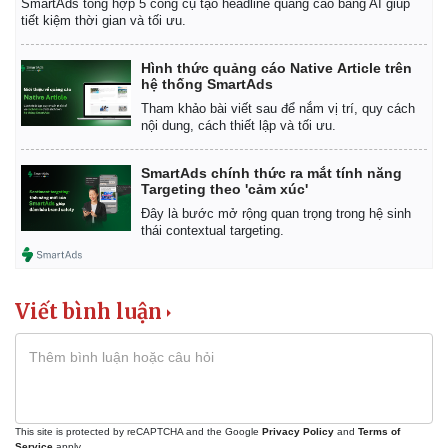
SmartAds tổng hợp 5 công cụ tạo headline quảng cáo bằng AI giúp
tiết kiệm thời gian và tối ưu.
Hình thức quảng cáo Native Article trên
hệ thống SmartAds
Tham khảo bài viết sau để nắm vị trí, quy cách
nội dung, cách thiết lập và tối ưu.
SmartAds chính thức ra mắt tính năng
Targeting theo 'cảm xúc'
Đây là bước mở rộng quan trọng trong hệ sinh
thái contextual targeting.
Viết bình luận
This site is protected by reCAPTCHA and the Google
Privacy Policy
and
Terms of
Service
apply.