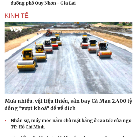
đường phố Quy Nhơn - Gia Lai
KINH TẾ
Mưa nhiều, vật liệu thiếu, sân bay Cà Mau 2.400 tỷ
đồng "vượt khoá" để về đích
Nhân sự, máy móc nằm chờ mặt bằng ở cao tốc cửa ngõ
Doanh nghiệp
Công nghệ
TP. Hồ Chí Minh
Thông tin doanh nghiệp
Sành điệu
Doanh nghiệp 24h
Tin Công nghệ