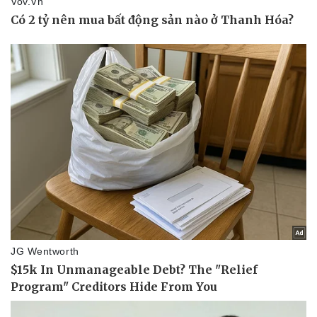
Kinh tế
Thị trường
Bất động sản
Giá vàng
Khởi nghiệp
Tiêu dùng
Tỷ giá
Chứng khoán
Giá cà phê