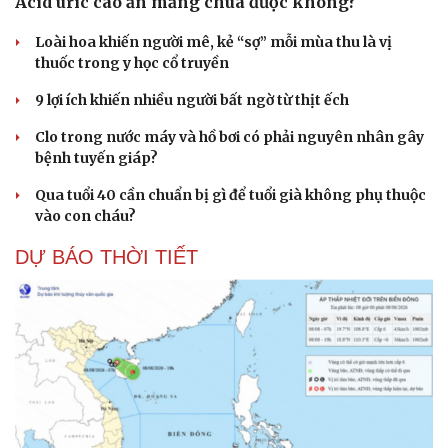
Acid uric cao ăn măng chua được không?
Loài hoa khiến người mê, kẻ “sợ” mỗi mùa thu là vị
thuốc trong y học cổ truyền
9 lợi ích khiến nhiều người bất ngờ từ thịt ếch
Clo trong nước máy và hồ bơi có phải nguyên nhân gây
bệnh tuyến giáp?
Qua tuổi 40 cần chuẩn bị gì để tuổi già không phụ thuộc
vào con cháu?
DỰ BÁO THỜI TIẾT