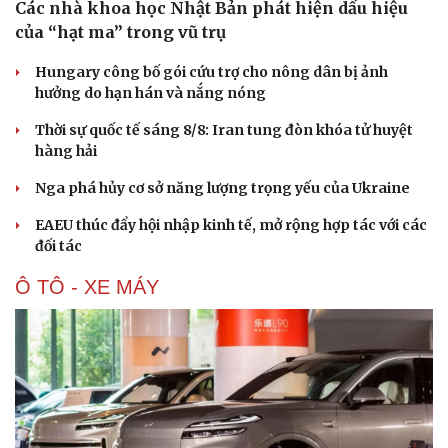
Các nhà khoa học Nhật Bản phát hiện dấu hiệu
của “hạt ma” trong vũ trụ
Hungary công bố gói cứu trợ cho nông dân bị ảnh
Văn hóa
Giải trí
hưởng do hạn hán và nắng nóng
Sân khấu - Điện ảnh
Nghệ sĩ
Thời sự quốc tế sáng 8/8: Iran tung đòn khóa tử huyệt
Văn học
Thời trang
hàng hải
Âm nhạc
Sao Việt
Di sản
Nga phá hủy cơ sở năng lượng trọng yếu của Ukraine
EAEU thúc đẩy hội nhập kinh tế, mở rộng hợp tác với các
đối tác
Ô TÔ - XE MÁY