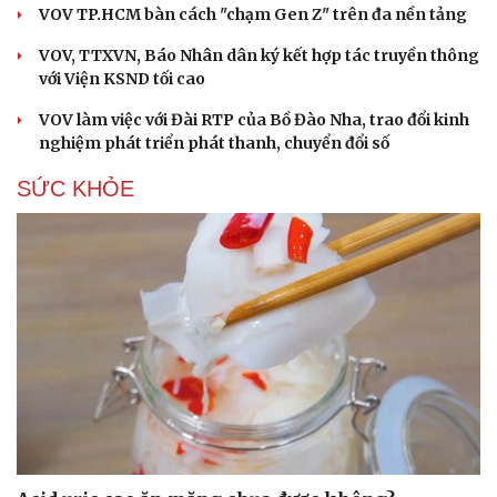
VOV TP.HCM bàn cách "chạm Gen Z" trên đa nền tảng
VOV, TTXVN, Báo Nhân dân ký kết hợp tác truyền thông
với Viện KSND tối cao
VOV làm việc với Đài RTP của Bồ Đào Nha, trao đổi kinh
nghiệm phát triển phát thanh, chuyển đổi số
SỨC KHỎE