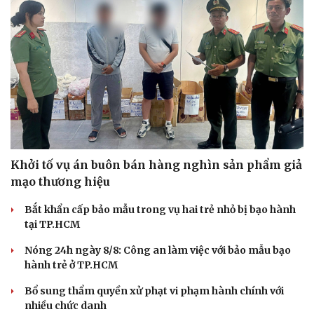
Dinh dưỡng - món ngon
Nhà đẹp
Cây thuốc
Blog
Sản phụ khoa
Tình yêu - Gia đình
Nhi khoa
Nam khoa
Làm đẹp - giảm cân
Phòng mạch online
Ăn sạch sống khỏe
Khởi tố vụ án buôn bán hàng nghìn sản phẩm giả
mạo thương hiệu
Bắt khẩn cấp bảo mẫu trong vụ hai trẻ nhỏ bị bạo hành
tại TP.HCM
Nóng 24h ngày 8/8: Công an làm việc với bảo mẫu bạo
hành trẻ ở TP.HCM
Bổ sung thẩm quyền xử phạt vi phạm hành chính với
nhiều chức danh