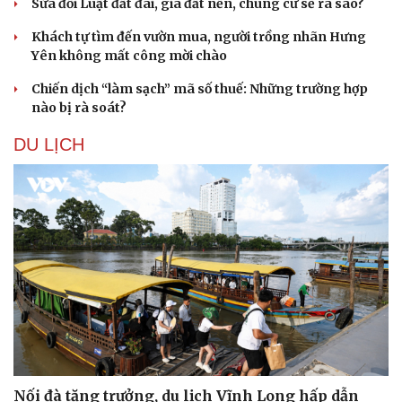
Sửa đổi Luật đất đai, giá đất nền, chung cư sẽ ra sao?
Doanh nhân
Trải nghiệm
Vì cộng đồng
Chuyển đổi số
Khách tự tìm đến vườn mua, người trồng nhãn Hưng
Yên không mất công mời chào
Chiến dịch “làm sạch” mã số thuế: Những trường hợp
nào bị rà soát?
DU LỊCH
Nối đà tăng trưởng, du lịch Vĩnh Long hấp dẫn