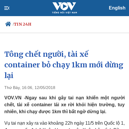
English
TIN 24H
/
Tông chết người, tài xế
Chính trị
Xã hội
Đảng
Tin 24h
container bỏ chạy 1km mới dừng
Tổ chức nhân sự
Dự báo thời tiết
lại
Quốc hội
Giáo dục
Nhận diện sự thật
Dấu ấn VOV
Việc làm
Thứ Bảy, 16:06, 12/05/2018
Biển đảo
VOV.VN -Ngay sau khi gây tai nạn khiến một người
chết, tài xế container lái xe rời khỏi hiện trường, tuy
nhiên, khi chạy được 1km thì bất ngờ dừng lại.
Vụ tai nạn xảy ra vào khoảng 22h ngày 11/5 trên Quốc lộ 1,