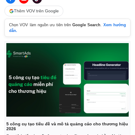
Thêm VOV trên Google
Chọn VOV làm nguồn ưu tiên trên
Google Search
.
Xem hướng
dẫn.
Thế giới
Multimedia
Quan sát
Video
Cuộc sống đó đây
Ảnh
Hồ sơ
E-Magazine
Infographic
5 công cụ tạo tiêu đề và mô tả quảng cáo cho thương hiệu
2026