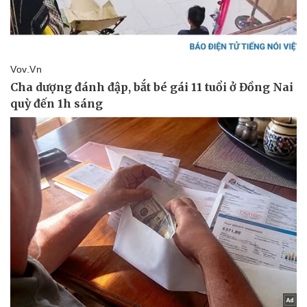
Pháp luật
Quân sự - Quốc phòng
Vụ án
Vũ khí
Tin nóng
Việt Nam
Tư vấn luật
Phân tích