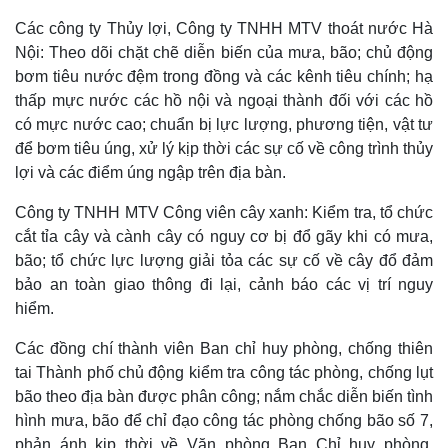
Các công ty Thủy lợi, Công ty TNHH MTV thoát nước Hà
Nội: Theo dõi chặt chẽ diễn biến của mưa, bão; chủ động
bơm tiêu nước đệm trong đồng và các kênh tiêu chính; hạ
thấp mực nước các hồ nội và ngoại thành đối với các hồ
có mực nước cao; chuẩn bị lực lượng, phương tiện, vật tư
để bơm tiêu úng, xử lý kịp thời các sự cố về công trình thủy
lợi và các điểm úng ngập trên địa bàn.
Công ty TNHH MTV Công viên cây xanh: Kiểm tra, tổ chức
cắt tỉa cây và cành cây có nguy cơ bị đổ gãy khi có mưa,
bão; tổ chức lực lượng giải tỏa các sự cố về cây đổ đảm
bảo an toàn giao thông đi lại, cảnh báo các vị trí nguy
hiểm.
Kinh tế
Thị trường
Các đồng chí thành viên Ban chỉ huy phòng, chống thiên
Bất động sản
Giá vàng
tai Thành phố chủ động kiểm tra công tác phòng, chống lụt
Khởi nghiệp
Tiêu dùng
bão theo địa bàn được phân công; nắm chắc diễn biến tình
Tỷ giá
hình mưa, bão để chỉ đạo công tác phòng chống bão số 7,
Chứng khoán
phản ánh kịp thời về Văn phòng Ban Chỉ huy phòng,