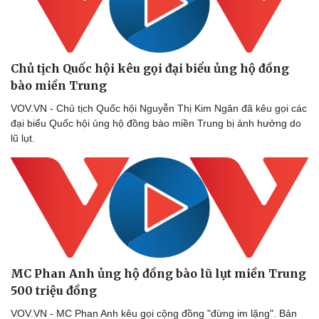
Chủ tịch Quốc hội kêu gọi đại biểu ủng hộ đồng
bào miền Trung
Sức khỏe
Đời sống
VOV.VN - Chủ tịch Quốc hội Nguyễn Thị Kim Ngân đã kêu gọi các
Dinh dưỡng - món ngon
Nhà đẹp
đại biểu Quốc hội ủng hộ đồng bào miền Trung bị ảnh hưởng do
Cây thuốc
Blog
lũ lụt.
Sản phụ khoa
Tình yêu - Gia đình
Nhi khoa
Nam khoa
Làm đẹp - giảm cân
Phòng mạch online
Ăn sạch sống khỏe
MC Phan Anh ủng hộ đồng bào lũ lụt miền Trung
500 triệu đồng
VOV.VN - MC Phan Anh kêu gọi cộng đồng "đừng im lặng". Bản