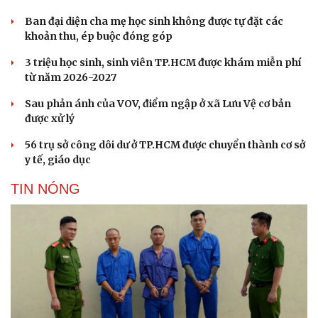
Ban đại diện cha mẹ học sinh không được tự đặt các
Văn hóa
Giải trí
khoản thu, ép buộc đóng góp
Sân khấu - Điện ảnh
Nghệ sĩ
3 triệu học sinh, sinh viên TP.HCM được khám miễn phí
Văn học
Thời trang
từ năm 2026-2027
Âm nhạc
Sao Việt
Di sản
Sau phản ánh của VOV, điểm ngập ở xã Lưu Vệ cơ bản
được xử lý
56 trụ sở công dôi dư ở TP.HCM được chuyển thành cơ sở
y tế, giáo dục
TIN NÓNG