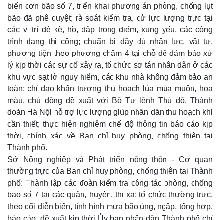
biến cơn bão số 7, triển khai phương án phòng, chống lụt
bão đã phê duyệt; rà soát kiểm tra, cử lực lượng trực tại
các vị trí đê kè, hồ, đập trọng điểm, xung yếu, các công
trình đang thi công; chuẩn bị đầy đủ nhân lực, vật tư,
phương tiện theo phương châm 4 tại chỗ để đảm bảo xử
lý kịp thời các sự cố xảy ra, tổ chức sơ tán nhân dân ở các
khu vực sạt lở nguy hiểm, các khu nhà không đảm bảo an
toàn; chỉ đạo khẩn trương thu hoạch lúa mùa muộn, hoa
màu, chủ động đề xuất với Bộ Tư lệnh Thủ đô, Thành
đoàn Hà Nội hỗ trợ lực lượng giúp nhân dân thu hoạch khi
cần thiết; thực hiện nghiêm chế độ thông tin báo cáo kịp
thời, chính xác về Ban chỉ huy phòng, chống thiên tai
Thành phố.
Sở Nông nghiệp và Phát triển nông thôn - Cơ quan
thường trực của Ban chỉ huy phòng, chống thiên tai Thành
phố: Thành lập các đoàn kiểm tra công tác phòng, chống
bão số 7 tại các quận, huyện, thị xã; tổ chức thường trực,
theo dổi diễn biến, tình hình mưa bão úng, ngập, tổng hợp,
báo cáo, đề xuất kịp thời Ủy ban nhân dân Thành phố chỉ