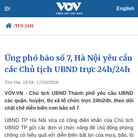
English
TIN 24H
/
Ứng phó bão số 7, Hà Nội yêu cầu
Chính trị
Xã hội
Đảng
Tin 24h
các Chủ tịch UBND trực 24h/24h
Tổ chức nhân sự
Dự báo thời tiết
Quốc hội
Giáo dục
Thứ Hai, 19:58, 17/10/2016
Nhận diện sự thật
Dấu ấn VOV
Việc làm
VOV.VN - Chủ tịch UBND Thành phố yêu cầu UBND
Biển đảo
các quận, huyện, thị xã tổ chức trực 24h/24h, theo dõi
chặt chẽ diễn biến cơn bão số 7.
UBND TP Hà Nội vừa có công điện khẩn của Chủ tịch
UBND TP gửi các đơn vị chức năng để chủ động phòng
chống có hiệu quả với diễn biến bất lợi của mưa, bão, lũ