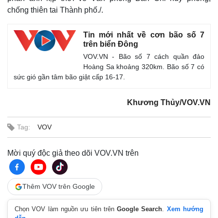
Giá cà phê
chống thiên tai Thành phố./.
Tin mới nhất về cơn bão số 7
trên biển Đông
VOV.VN - Bão số 7 cách quần đảo
Hoàng Sa khoảng 320km. Bão số 7 có
sức gió gần tâm bão giật cấp 16-17.
Khương Thủy/VOV.VN
Tag:
VOV
Mời quý độc giả theo dõi VOV.VN trên
Thêm VOV trên Google
Chọn VOV làm nguồn ưu tiên trên
Google Search
.
Xem hướng