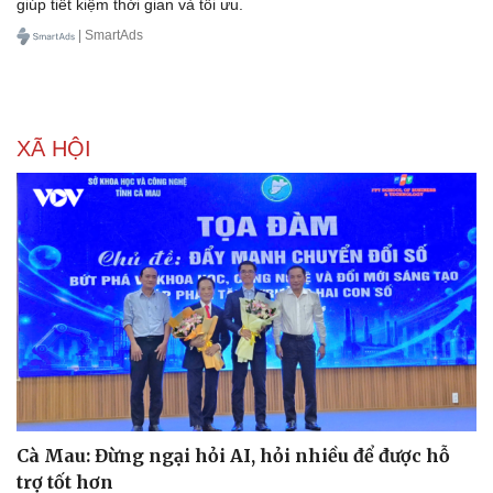
giúp tiết kiệm thời gian và tối ưu.
| SmartAds
XÃ HỘI
Cà Mau: Đừng ngại hỏi AI, hỏi nhiều để được hỗ
trợ tốt hơn