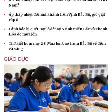
Áp thấp nhiệt đới trên Vịnh Bắc Bộ có đi vào đất liền Việt
Nam?
Áp thấp nhiệt đới hình thành trên Vịnh Bắc Bộ, gió giật
cấp 8
Cảnh báo lũ quét, sạt lở đất tại 5 tỉnh miền Bắc và Thanh
Hóa do mưa lớn
Thời tiết hôm nay 7/8: Mưa lớn bao trùm Bắc Bộ về đêm
Cải chính
và sáng
GIÁO DỤC