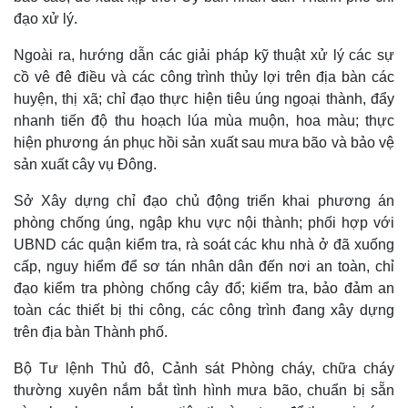
đạo xử lý.
Ngoài ra, hướng dẫn các giải pháp kỹ thuật xử lý các sự
Thế giới
Multimedia
cồ vê đê điều và các công trình thủy lợi trên địa bàn các
Quan sát
Video
huyện, thị xã; chỉ đạo thực hiện tiêu úng ngoại thành, đẩy
Cuộc sống đó đây
Ảnh
Hồ sơ
E-Magazine
nhanh tiến độ thu hoạch lúa mùa muộn, hoa màu; thực
Infographic
hiện phương án phục hồi sản xuất sau mưa bão và bảo vệ
sản xuất cây vụ Đông.
Sở Xây dựng chỉ đạo chủ động triển khai phương án
phòng chống úng, ngập khu vực nội thành; phối hợp với
UBND các quận kiểm tra, rà soát các khu nhà ở đã xuống
cấp, nguy hiểm để sơ tán nhân dân đến nơi an toàn, chỉ
đạo kiểm tra phòng chống cây đổ; kiểm tra, bảo đảm an
toàn các thiết bị thi công, các công trình đang xây dựng
trên địa bàn Thành phố.
Bộ Tư lệnh Thủ đô, Cảnh sát Phòng cháy, chữa cháy
thường xuyên nắm bắt tình hình mưa bão, chuẩn bị sẵn