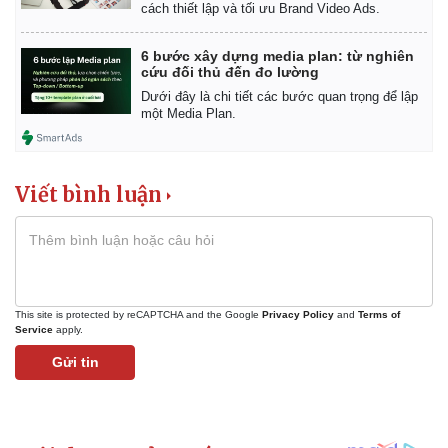
cách thiết lập và tối ưu Brand Video Ads.
6 bước xây dựng media plan: từ nghiên
cứu đối thủ đến đo lường
Dưới đây là chi tiết các bước quan trọng để lập
một Media Plan.
Viết bình luận
Pháp luật
Quân sự - Quốc phòng
Vụ án
Vũ khí
Tin nóng
Việt Nam
Tư vấn luật
Phân tích
This site is protected by reCAPTCHA and the Google
Privacy Policy
and
Terms of
Service
apply.
Gửi tin