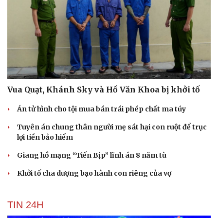
Vua Quạt, Khánh Sky và Hồ Văn Khoa bị khởi tố
Án tử hình cho tội mua bán trái phép chất ma túy
Tuyên án chung thân người mẹ sát hại con ruột để trục
lợi tiền bảo hiểm
Giang hồ mạng “Tiến Bịp” lĩnh án 8 năm tù
Du lịch
Podcast
Tư vấn
Câu chuyện thời sự
Khởi tố cha dượng bạo hành con riêng của vợ
Săn Tour
Đọc truyện đêm khuya
check-in
Cửa sổ tình yêu
Kể chuyện cho bé
TIN 24H
Hạt giống tâm hồn