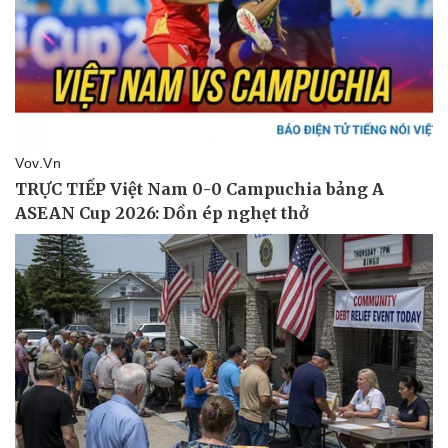
Thể thao
Ô tô - Xe máy
Bóng đá
Ô tô
Lịch thi đấu bóng đá
Xe máy
Thế giới thể thao
Tư vấn
eSports
Hậu trường