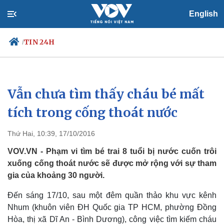
English
TIN 24H
/
Vẫn chưa tìm thấy cháu bé mất
Chính trị
Xã hội
Đảng
Tin 24h
tích trong cống thoát nước
Tổ chức nhân sự
Dự báo thời tiết
Quốc hội
Giáo dục
Thứ Hai, 10:39, 17/10/2016
Nhận diện sự thật
Dấu ấn VOV
Việc làm
VOV.VN - Phạm vi tìm bé trai 8 tuổi bị nước cuốn trôi
Biển đảo
xuống cống thoát nước sẽ được mở rộng với sự tham
gia của khoảng 30 người.
Đến sáng 17/10, sau một đêm quần thảo khu vực kênh
Nhum (khuôn viên ĐH Quốc gia TP HCM, phường Đồng
Hòa, thị xã Dĩ An - Bình Dương), công việc tìm kiếm cháu