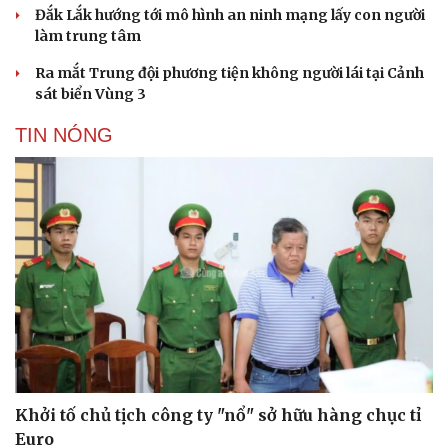
Đắk Lắk hướng tới mô hình an ninh mạng lấy con người
làm trung tâm
Ra mắt Trung đội phương tiện không người lái tại Cảnh
sát biển Vùng 3
TIN NÓNG
Văn hóa
Giải trí
Sân khấu - Điện ảnh
Nghệ sĩ
Văn học
Thời trang
Âm nhạc
Sao Việt
Di sản
Khởi tố chủ tịch công ty "nổ" sở hữu hàng chục tỉ
Euro