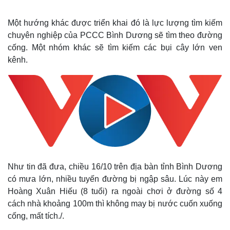
Một hướng khác được triển khai đó là lực lượng tìm kiếm
chuyên nghiệp của PCCC Bình Dương sẽ tìm theo đường
cống. Một nhóm khác sẽ tìm kiếm các bụi cây lớn ven
kênh.
Thế giới
Multimedia
Quan sát
Video
Như tin đã đưa, chiều 16/10 trên địa bàn tỉnh Bình Dương
Cuộc sống đó đây
Ảnh
có mưa lớn, nhiều tuyến đường bị ngập sâu. Lúc này em
Hồ sơ
E-Magazine
Hoàng Xuân Hiếu (8 tuổi) ra ngoài chơi ở đường số 4
Infographic
cách nhà khoảng 100m thì không may bị nước cuốn xuống
cống, mất tích./.