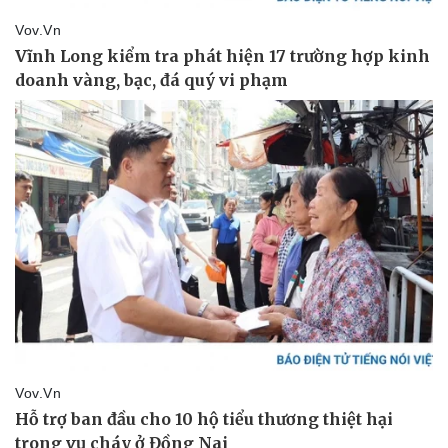
Thể thao
Ô tô - Xe máy
Bóng đá
Ô tô
Lịch thi đấu bóng đá
Xe máy
Thế giới thể thao
Tư vấn
eSports
Hậu trường