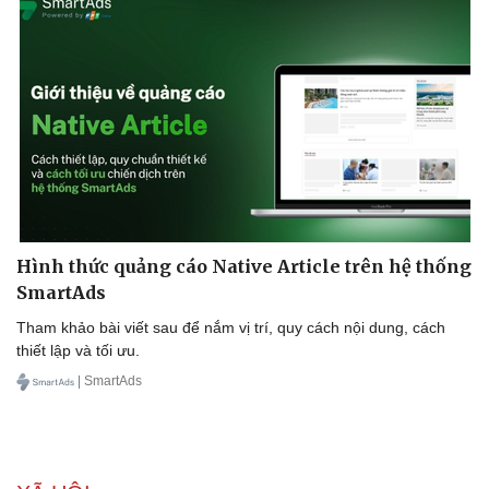
Sức khỏe
Đời sống
Dinh dưỡng - món ngon
Nhà đẹp
Cây thuốc
Blog
Sản phụ khoa
Tình yêu - Gia đình
Nhi khoa
Nam khoa
Hình thức quảng cáo Native Article trên hệ thống
Làm đẹp - giảm cân
SmartAds
Phòng mạch online
Tham khảo bài viết sau để nắm vị trí, quy cách nội dung, cách
Ăn sạch sống khỏe
thiết lập và tối ưu.
| SmartAds