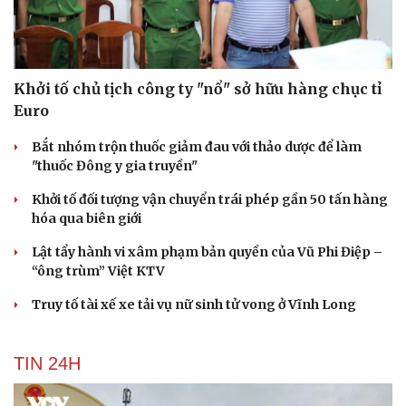
Khởi tố chủ tịch công ty "nổ" sở hữu hàng chục tỉ
Euro
Bắt nhóm trộn thuốc giảm đau với thảo dược để làm
"thuốc Đông y gia truyền"
Khởi tố đối tượng vận chuyển trái phép gần 50 tấn hàng
hóa qua biên giới
Lật tẩy hành vi xâm phạm bản quyền của Vũ Phi Điệp –
“ông trùm” Việt KTV
Du lịch
Podcast
Truy tố tài xế xe tải vụ nữ sinh tử vong ở Vĩnh Long
Tư vấn
Câu chuyện thời sự
Săn Tour
Đọc truyện đêm khuya
check-in
Cửa sổ tình yêu
TIN 24H
Kể chuyện cho bé
Hạt giống tâm hồn