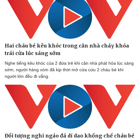
Doanh nghiệp
Công nghệ
Thông tin doanh nghiệp
Sành điệu
Doanh nghiệp 24h
Tin Công nghệ
Doanh nhân
Trải nghiệm
Hai cháu bé kêu khóc trong căn nhà cháy khóa
Vì cộng đồng
Chuyển đổi số
trái cửa lúc sáng sớm
Nghe tiếng kêu khóc của 2 đứa trẻ khi căn nhà phát hỏa lúc sáng
sớm, người hàng xóm đã kịp thời mở cửa cứu 2 cháu bé khi
người lớn đều đi vắng.
Đối tượng nghi ngáo đá dí dao khống chế cháu bé