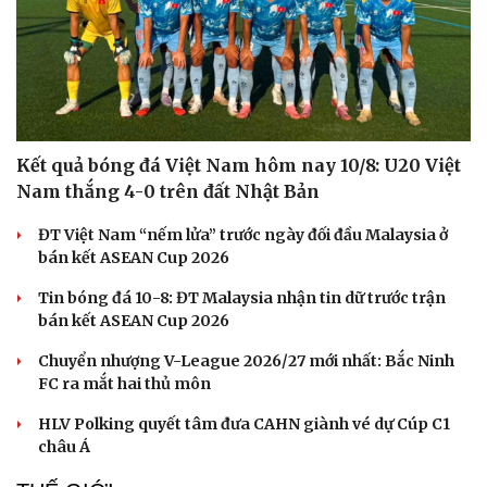
Kết quả bóng đá Việt Nam hôm nay 10/8: U20 Việt
Nam thắng 4-0 trên đất Nhật Bản
ĐT Việt Nam “nếm lửa” trước ngày đối đầu Malaysia ở
bán kết ASEAN Cup 2026
Tin bóng đá 10-8: ĐT Malaysia nhận tin dữ trước trận
bán kết ASEAN Cup 2026
Văn hóa
Giải trí
Sân khấu - Điện ảnh
Nghệ sĩ
Chuyển nhượng V-League 2026/27 mới nhất: Bắc Ninh
Văn học
Thời trang
FC ra mắt hai thủ môn
Âm nhạc
Sao Việt
Di sản
HLV Polking quyết tâm đưa CAHN giành vé dự Cúp C1
châu Á