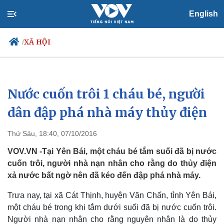
English
XÃ HỘI
/
Nước cuốn trôi 1 cháu bé, người
Chính trị
Xã hội
Đảng
Tin 24h
dân đập phá nhà máy thủy điện
Tổ chức nhân sự
Dự báo thời tiết
Quốc hội
Giáo dục
Thứ Sáu, 18:40, 07/10/2016
Nhận diện sự thật
Dấu ấn VOV
Việc làm
VOV.VN -Tại Yên Bái, một cháu bé tắm suối đã bị nước
Biển đảo
cuốn trôi, người nhà nạn nhân cho rằng do thủy điện
xả nước bất ngờ nên đã kéo đến đập phá nhà máy.
Trưa nay, tại xã Cát Thịnh, huyện Văn Chấn, tỉnh Yên Bái,
một cháu bé trong khi tắm dưới suối đã bị nước cuốn trôi.
Người nhà nạn nhân cho rằng nguyên nhân là do thủy