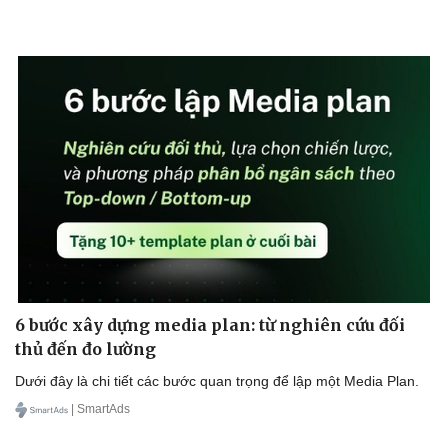
Thể thao
Ô tô - Xe máy
Bóng đá
Ô tô
Lịch thi đấu bóng đá
Xe máy
Thế giới thể thao
Tư vấn
eSports
Hậu trường
6 bước xây dựng media plan: từ nghiên cứu đối
thủ đến đo lường
Dưới đây là chi tiết các bước quan trọng để lập một Media Plan.
| SmartAds