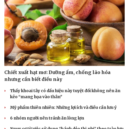
Chiết xuất hạt mơ: Dưỡng ẩm, chống lão hóa
nhưng cần biết điều này
Thấy khoai tây có dấu hiệu này tuyệt đối không nên ăn
kẻo “mang họa vào thân"
Mỹ phẩm thiên nhiên: Những lợi ích và điều cần lưu ý
6 nhóm người nên tránh ăn lòng lợn
Cải chính
Nguy cơ từ việc sử dụng “bánh dẻo thị phi” theo trào lưu