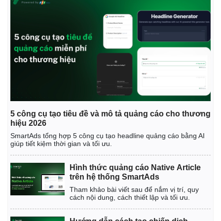
5 công cụ tạo tiêu đề và mô tả quảng cáo cho thương
hiệu 2026
SmartAds tổng hợp 5 công cụ tạo headline quảng cáo bằng AI
Thế giới
Multimedia
giúp tiết kiệm thời gian và tối ưu.
Quan sát
Video
Cuộc sống đó đây
Ảnh
Hình thức quảng cáo Native Article
Hồ sơ
E-Magazine
trên hệ thống SmartAds
Infographic
Tham khảo bài viết sau để nắm vị trí, quy
cách nội dung, cách thiết lập và tối ưu.