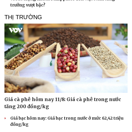
trưởng vượt bậc?
THỊ TRƯỜNG
Sức khỏe
Đời sống
Dinh dưỡng - món ngon
Nhà đẹp
Cây thuốc
Blog
Sản phụ khoa
Tình yêu - Gia đình
Nhi khoa
Nam khoa
Làm đẹp - giảm cân
Phòng mạch online
Ăn sạch sống khỏe
Giá cà phê hôm nay 11/8: Giá cà phê trong nước
tăng 200 đồng/kg
Giá bạc hôm nay: Giá bạc trong nước ở mức 62,42 triệu
đồng/kg