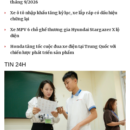
tháng 9/2026
Xe ô tô nhập khẩu tăng kỷ lục, xe lắp ráp có dấu hiệu
chững lại
Xe MPV 6 chỗ ghế thương gia Hyundai Stargazer X lộ
diện
Honda tăng tốc cuộc đua xe điện tại Trung Quốc với
chiến lược phát triển sản phẩm
TIN 24H
Du lịch
Podcast
Tư vấn
Câu chuyện thời sự
Săn Tour
Đọc truyện đêm khuya
check-in
Cửa sổ tình yêu
Kể chuyện cho bé