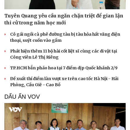
Hạt giống tâm hồn
Tuyên Quang yêu cầu ngăn chặn triệt để gian lận
thi cử trong năm học mới
Cô gái ngồi cà phê đường tàu bị tàu hỏa hất văng điện
thoại, suýt cuốn vào gầm
Phát hiện thêm 11 bộ hài cốt liệt sĩ cùng các di vật tại
Công viên Lê Thị Riêng
TP.HCM bắn pháo hoa tại 7 điểm dịp Quốc khánh 2/9
Đề xuất thí điểm làn vượt xe trên cao tốc Hà Nội - Hải
Phòng, Cầu Giẽ - Cao Bồ
DẤU ẤN VOV