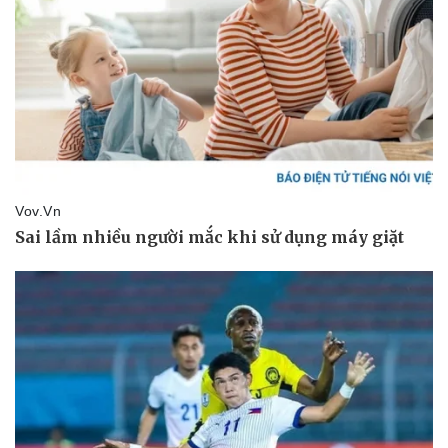
Kinh tế
Thị trường
Bất động sản
Giá vàng
Khởi nghiệp
Tiêu dùng
Tỷ giá
Chứng khoán