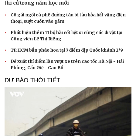
thi cử trong năm học mới
Cô gái ngồi cà phê đường tàu bị tàu hỏa hất văng điện
thoại, suýt cuốn vào gầm
Phát hiện thêm 11 bộ hài cốt liệt sĩ cùng các di vật tại
Công viên Lê Thị Riêng
TP.HCM bắn pháo hoa tại 7 điểm dịp Quốc khánh 2/9
Đề xuất thí điểm làn vượt xe trên cao tốc Hà Nội - Hải
Phòng, Cầu Giẽ - Cao Bồ
DỰ BÁO THỜI TIẾT