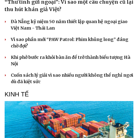
“Thư tình gửi ngoại”: Vì sao một câu chuyện cũ lại
thu hút khán giả Việt?
Đà Nẵng kỷ niệm 50 năm thiết lập quan hệ ngoại giao
Việt Nam - Thái Lan
Doanh nghiệp
Công nghệ
Thông tin doanh nghiệp
Sành điệu
Vì sao phần mới “PAW Patrol: Phim khủng long” đáng
Doanh nghiệp 24h
Tin Công nghệ
chờ đợi?
Doanh nhân
Trải nghiệm
Vì cộng đồng
Chuyển đổi số
Khi phở bước ra khỏi bàn ăn để trở thành biểu tượng Hà
Nội
Cuốn sách lý giải vì sao nhiều người không thể nghỉ ngơi
dù đã kiệt sức
KINH TẾ