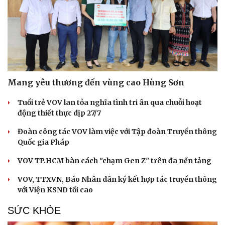
Mang yêu thương đến vùng cao Hùng Sơn
Tuổi trẻ VOV lan tỏa nghĩa tình tri ân qua chuỗi hoạt
động thiết thực dịp 27/7
Đoàn công tác VOV làm việc với Tập đoàn Truyền thông
Quốc gia Pháp
VOV TP.HCM bàn cách "chạm Gen Z" trên đa nền tảng
VOV, TTXVN, Báo Nhân dân ký kết hợp tác truyền thông
với Viện KSND tối cao
SỨC KHỎE