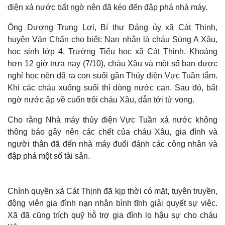
điện xả nước bất ngờ nên đã kéo đến đập phá nhà máy.
Ông Dương Trung Lợi, Bí thư Đảng ủy xã Cát Thịnh,
huyện Văn Chấn cho biết: Nạn nhân là cháu Sùng A Xâu,
học sinh lớp 4, Trường Tiểu học xã Cát Thịnh. Khoảng
hơn 12 giờ trưa nay (7/10), cháu Xâu và một số bạn được
nghỉ học nên đã ra con suối gần Thủy điện Vực Tuần tắm.
Khi các cháu xuống suối thì dòng nước cạn. Sau đó, bất
ngờ nước ập về cuốn trôi cháu Xâu, dẫn tới tử vong.
Cho rằng Nhà máy thủy điện Vực Tuần xả nước không
thông báo gây nên các chết của cháu Xâu, gia đình và
người thân đã đến nhà máy đuổi đánh các công nhân và
đập phá một số tài sản.
Chính quyền xã Cát Thịnh đã kịp thời có mặt, tuyên truyền,
động viên gia đình nạn nhân bình tĩnh giải quyết sự việc.
Xã đã cũng trích quỹ hỗ trợ gia đình lo hậu sự cho cháu