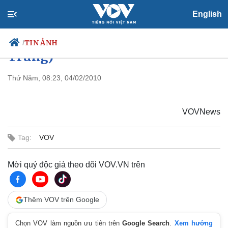
English
Sắc đào Tây Bắc (Ảnh: Quang
TIN ẢNH
/
Trung)
Thứ Năm, 08:23, 04/02/2010
Chính trị
Xã hội
Đảng
Tin 24h
VOVNews
Tổ chức nhân sự
Dự báo thời tiết
Quốc hội
Giáo dục
Tag:
VOV
Nhận diện sự thật
Dấu ấn VOV
Việc làm
Biển đảo
Mời quý độc giả theo dõi VOV.VN trên
Thế giới
Multimedia
Quan sát
Video
Thêm VOV trên Google
Cuộc sống đó đây
Ảnh
Hồ sơ
E-Magazine
Chọn VOV làm nguồn ưu tiên trên
Google Search
.
Xem hướng
Infographic