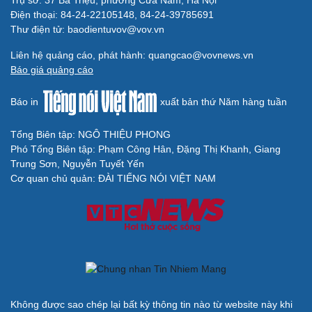
Trụ sở: 37 Bà Triệu, phường Cửa Nam, Hà Nội
Thông tin doanh nghiệp
Sành điệu
Điện thoại: 84-24-22105148, 84-24-39785691
Doanh nghiệp 24h
Tin Công nghệ
Thư điện tử: baodientuvov@vov.vn
Doanh nhân
Trải nghiệm
Vì cộng đồng
Chuyển đổi số
Liên hệ quảng cáo, phát hành: quangcao@vovnews.vn
Sức khỏe
Báo giá quảng cáo
Đời sống
Dinh dưỡng - món ngon
Nhà đẹp
Báo in
xuất bản thứ Năm hàng tuần
Cây thuốc
Blog
Sản phụ khoa
Tình yêu - Gia đình
Nhi khoa
Tổng Biên tập: NGÔ THIỆU PHONG
Nam khoa
Phó Tổng Biên tập: Phạm Công Hân, Đặng Thị Khanh, Giang
Làm đẹp - giảm cân
Trung Sơn, Nguyễn Tuyết Yến
Phòng mạch online
Cơ quan chủ quản: ĐÀI TIẾNG NÓI VIỆT NAM
Ăn sạch sống khỏe
Văn hóa
Giải trí
Sân khấu - Điện ảnh
Nghệ sĩ
Văn học
Thời trang
Âm nhạc
Sao Việt
Di sản
Du lịch
Podcast
Không được sao chép lại bất kỳ thông tin nào từ website này khi