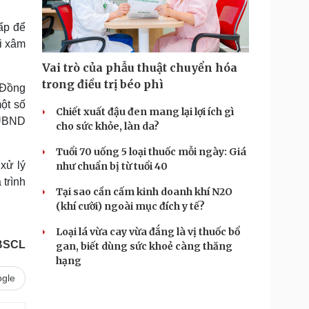
Doanh nghiệp 24h
Tin Công nghệ
Doanh nhân
Trải nghiệm
ấp để
ì cộng đồng
Chuyển đổi số
i xâm
Vai trò của phẫu thuật chuyển hóa
u lịch
Podcast
trong điều trị béo phì
 Đồng
Tư vấn
Câu chuyện thời sự
ột số
Săn Tour
Đọc truyện đêm khuya
Chiết xuất đậu đen mang lại lợi ích gì
 UBND
heck-in
Cửa sổ tình yêu
cho sức khỏe, làn da?
Kể chuyện cho bé
Tuổi 70 uống 5 loại thuốc mỗi ngày: Giá
Hạt giống tâm hồn
xử lý
như chuẩn bị từ tuổi 40
 trình
Tại sao cần cấm kinh doanh khí N2O
(khí cười) ngoài mục đích y tế?
Loại lá vừa cay vừa đắng là vị thuốc bổ
BSCL
gan, biết dùng sức khoẻ càng thăng
hạng
gle