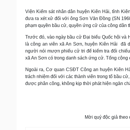
Tin nóng
Việt Nam
Tư vấn luật
Phân tích
Viện Kiểm sát nhân dân huyện Kiên Hải, tỉnh Kiê
đưa ra xét xử đối với ông Sơn Văn Đồng (SN 1968
phạm quyền bầu cử, quyền ứng cử của công dân th
Sức khỏe
Đời sống
Trước đó, vào ngày bầu cử Đại biểu Quốc hội và
Dinh dưỡng - món ngon
Nhà đẹp
là công an viên xã An Sơn, huyện Kiên Hải đã d
Cây thuốc
Blog
người nói mượn phiếu cử tri để kiểm tra đối chi
Sản phụ khoa
Tình yêu - Gia đình
Nhi khoa
xã An Sơn có trong danh sách ứng cử. Tổng cộng 
Nam khoa
Ngoài ra, Cơ quan CSĐT Công an huyện Kiên Hải
Làm đẹp - giảm cân
Phòng mạch online
trách nhiệm đối với các thành viên trong tổ bầu cử
Ăn sạch sống khỏe
được phân công, không kịp thời phát hiện ngăn chặ
Cải chính
Mời quý độc giả theo