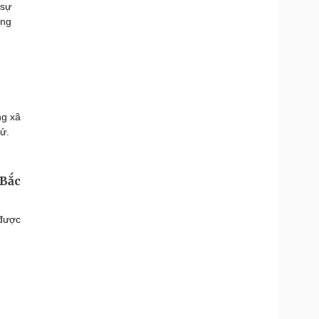
 sự
ung
ng xã
ử.
 Bắc
 được