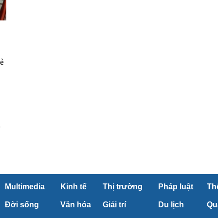
h
rẻ
o
Multimedia
Kinh tế
Thị trường
Pháp luật
Th
Đời sống
Văn hóa
Giải trí
Du lịch
Qu