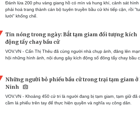
Đánh lừa 200 phu vàng giang hồ có mìn và hung khí, cảnh sát hình
phải hoá trang thành cán bộ tuyên truyền bầu cử khi tiếp cận, rồi "t
lưới" khống chế.
Tin nóng trong ngày: Bắt tạm giam đối tượng kích
động tẩy chay bầu cử
VOV.VN - Cấn Thị Thêu đã cùng người nhà chụp ảnh, đăng lên mạ
hội những hình ảnh, nội dung gây kích động số đông tẩy chay bầu c
Những người bỏ phiếu bầu cử trong trại tạm giam ở
Ninh
VOV.VN - Khoảng 450 cử tri là người đang bị tạm giam, tạm giữ đã
cầm lá phiếu trên tay để thực hiện quyền và nghĩa vụ công dân.