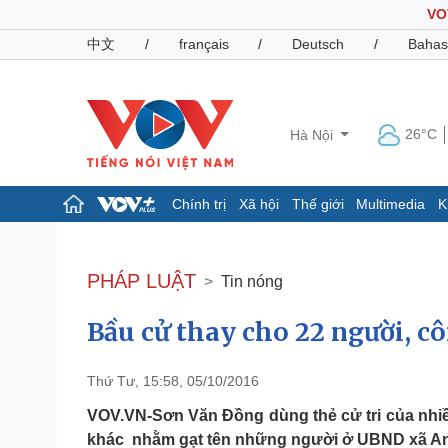
VO
中文
/
français
/
Deutsch
/
Bahas
26°C
Hà Nội
Chính trị
Xã hội
Thế giới
Multimedia
K
Chính trị
Xã hội
Đảng
Tin 24h
PHÁP LUẬT
Tin nóng
Tổ chức nhân sự
Dự báo thời tiết
Quốc hội
Giáo dục
Bầu cử thay cho 22 người, cô
Nhận diện sự thật
Dấu ấn VOV
Việc làm
Biển đảo
Thứ Tư, 15:58, 05/10/2016
Pháp luật
Quân sự - Quốc phòng
VOV.VN-Sơn Văn Đồng dùng thẻ cử tri của nhiề
Vụ án
Vũ khí
khác nhằm gạt tên những người ở UBND xã An