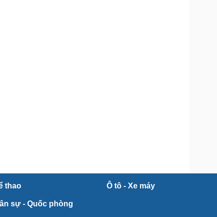
ể thao
Ô tô - Xe máy
ân sự - Quốc phòng