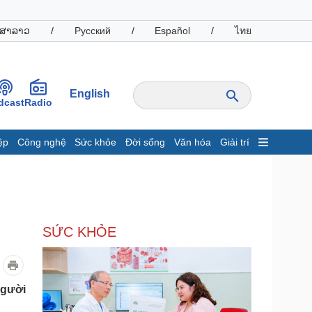
ສາລາວ
/
Русский
/
Español
/
ไทย
English
dcast
Radio
ệp
Công nghệ
Sức khỏe
Đời sống
Văn hóa
Giải trí
inh tế
Thị trường
ất động sản
Giá vàng
hởi nghiệp
Tiêu dùng
Tỷ giá
SỨC KHỎE
Chứng khoán
Giá cà phê
oanh nghiệp
Công nghệ
người
hông tin doanh nghiệp
Sành điệu