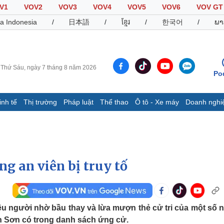
V1
VOV2
VOV3
VOV4
VOV5
VOV6
VOV GT
a Indonesia
/
日本語
/
ខ្មែរ
/
한국어
/
ພາ
Thứ Sáu, ngày 7 tháng 8 năm 2026
Po
inh tế
Thị trường
Pháp luật
Thể thao
Ô tô - Xe máy
Doanh nghi
Thế giới
Multimedia
K
Quan sát
Video
B
Cuộc sống đó đây
Ảnh
K
Hồ sơ
E-Magazine
ng an viên bị truy tố
Infographic
Thể thao
Ô tô - Xe máy
D
u người nhờ bầu thay và lừa mượn thẻ cử tri của một số 
Bóng đá
Ô tô
T
 Sơn có trong danh sách ứng cử.