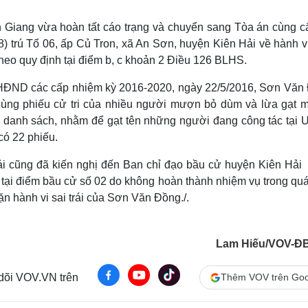
Lịch thi đấu bóng đá
Xe máy
Thế giới thể thao
Tư vấn
n Giang vừa hoàn tất cáo trạng và chuyển sang Tòa án cùng c
eSports
V
) trú Tổ 06, ấp Củ Tron, xã An Sơn, huyện Kiên Hải về hành v
Hậu trường
eo quy định tại điểm b, c khoản 2 Điều 126 BLHS.
Văn hóa
Giải trí
D
 HĐND các cấp nhiệm kỳ 2016-2020, ngày 22/5/2016, Sơn Văn
Sân khấu - Điện ảnh
Nghệ sĩ
ùng phiếu cử tri của nhiều người mượn bỏ dùm và lừa gạt m
Văn học
Thời trang
ếu danh sách, nhằm để gạt tên những người đang công tác tại
Âm nhạc
Sao Việt
c
Di sản
có 22 phiếu.
 cũng đã kiến nghị đến Ban chỉ đạo bầu cử huyện Kiên Hải 
, tại điểm bầu cử số 02 do không hoàn thành nhiệm vụ trong quá
n hành vi sai trái của Sơn Văn Đồng./.
Lam Hiếu/VOV-Đ
 dõi VOV.VN trên
Thêm VOV trên Goo