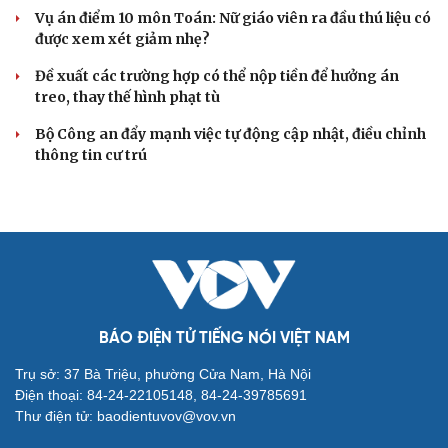
Bị bắt sau khi qua Campuchia mua súng quân dụng để
"phòng thân"
Bắt giam nữ TikToker Phượng Nguyễn
VỤ ÁN
Truy tố tài xế xe tải vụ nữ sinh tử vong ở Vĩnh
Long