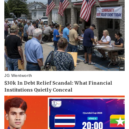
Thể thao
Ô tô - Xe máy
Bóng đá
Ô tô
Lịch thi đấu bóng đá
Xe máy
Thế giới thể thao
Tư vấn
eSports