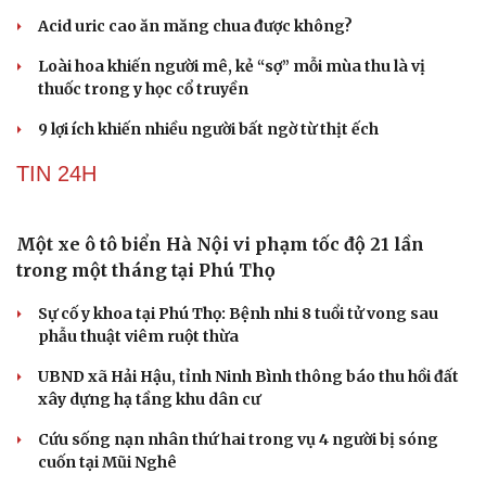
Acid uric cao ăn măng chua được không?
Loài hoa khiến người mê, kẻ “sợ” mỗi mùa thu là vị
thuốc trong y học cổ truyền
9 lợi ích khiến nhiều người bất ngờ từ thịt ếch
TIN 24H
Một xe ô tô biển Hà Nội vi phạm tốc độ 21 lần