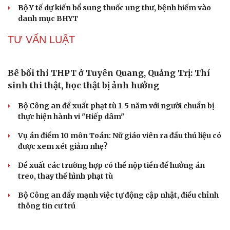
trong một tháng tại Phú Thọ
Sự cố y khoa tại Phú Thọ: Bệnh nhi 8 tuổi tử vong sau
phẫu thuật viêm ruột thừa
UBND xã Hải Hậu, tỉnh Ninh Bình thông báo thu hồi đất
Du lịch
Podcast
xây dựng hạ tầng khu dân cư
Tư vấn
Câu chuyện thời sự
Săn Tour
Đọc truyện đêm khuya
Cứu sống nạn nhân thứ hai trong vụ 4 người bị sóng
check-in
Cửa sổ tình yêu
cuốn tại Mũi Nghê
Kể chuyện cho bé
Hạt giống tâm hồn
Bộ Y tế dự kiến bổ sung thuốc ung thư, bệnh hiếm vào
danh mục BHYT
TƯ VẤN LUẬT