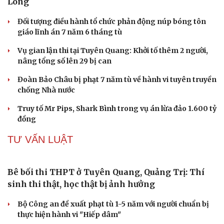
Cải chính
Biên phòng Quảng Trị ngăn chặn vận chuyển
hơn 210 kg vật liệu nổ
2 đối tượng lừa đảo hơn 7 tỷ đồng bằng thủ đoạn "vay
đáo hạn ngân hàng"
Tạm giam cha dượng hành hạ, bắt bé gái 11 tuổi quỳ đến
1 giờ sáng