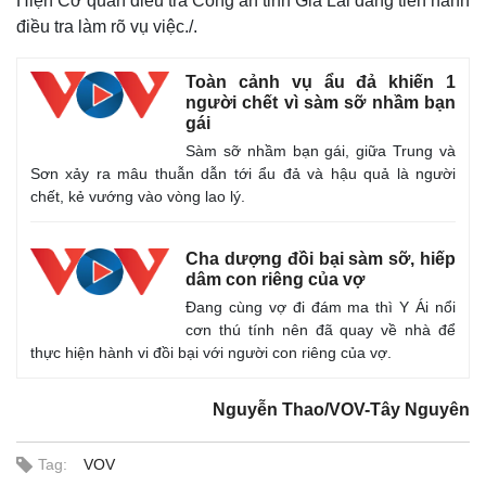
Hiện Cơ quan điều tra Công an tỉnh Gia Lai đang tiến hành
điều tra làm rõ vụ việc./.
Toàn cảnh vụ ẩu đả khiến 1
người chết vì sàm sỡ nhầm bạn
gái
Sàm sỡ nhầm bạn gái, giữa Trung và
Sơn xảy ra mâu thuẫn dẫn tới ẩu đả và hậu quả là người
chết, kẻ vướng vào vòng lao lý.
Cha dượng đồi bại sàm sỡ, hiếp
dâm con riêng của vợ
Thế giới
Multimedia
Đang cùng vợ đi đám ma thì Y Ái nổi
Quan sát
Video
cơn thú tính nên đã quay về nhà để
Cuộc sống đó đây
Ảnh
thực hiện hành vi đồi bại với người con riêng của vợ.
Hồ sơ
E-Magazine
Infographic
Nguyễn Thao/VOV-Tây Nguyên
Tag:
VOV