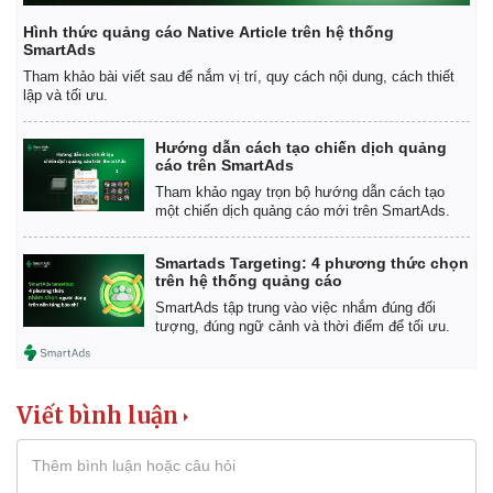
Hình thức quảng cáo Native Article trên hệ thống
SmartAds
Tham khảo bài viết sau để nắm vị trí, quy cách nội dung, cách thiết
lập và tối ưu.
Hướng dẫn cách tạo chiến dịch quảng
cáo trên SmartAds
Tham khảo ngay trọn bộ hướng dẫn cách tạo
một chiến dịch quảng cáo mới trên SmartAds.
Smartads Targeting: 4 phương thức chọn
trên hệ thống quảng cáo
SmartAds tập trung vào việc nhắm đúng đối
Kinh tế
Thị trường
tượng, đúng ngữ cảnh và thời điểm để tối ưu.
Bất động sản
Giá vàng
Khởi nghiệp
Tiêu dùng
Tỷ giá
Viết bình luận
Chứng khoán
Giá cà phê