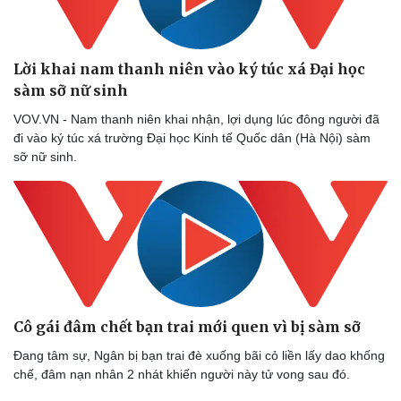
Dinh dưỡng - món ngon
Nhà đẹp
Cây thuốc
Blog
Sản phụ khoa
Tình yêu - Gia đình
Nhi khoa
Lời khai nam thanh niên vào ký túc xá Đại học
Nam khoa
sàm sỡ nữ sinh
Làm đẹp - giảm cân
Phòng mạch online
VOV.VN - Nam thanh niên khai nhận, lợi dụng lúc đông người đã
Ăn sạch sống khỏe
đi vào ký túc xá trường Đại học Kinh tế Quốc dân (Hà Nội) sàm
sỡ nữ sinh.
Cô gái đâm chết bạn trai mới quen vì bị sàm sỡ
Đang tâm sự, Ngân bị bạn trai đè xuống bãi cỏ liền lấy dao khống
chế, đâm nạn nhân 2 nhát khiến người này tử vong sau đó.