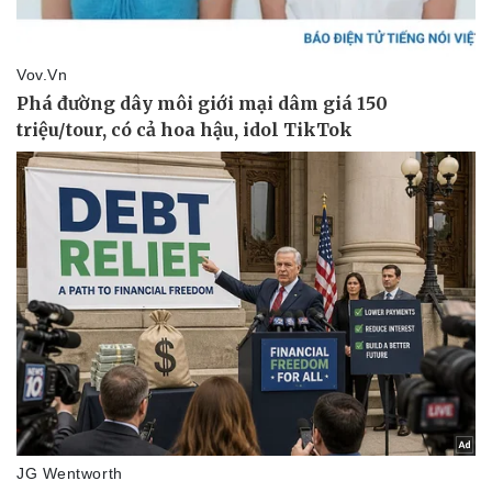
Pháp luật
Quân sự - Quốc phòng
Vụ án
Vũ khí
Tin nóng
Việt Nam
Tư vấn luật
Phân tích