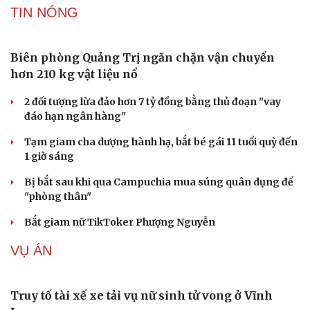
Bê bối thi THPT ở Tuyên Quang, Quảng Trị: Thí
sinh thi thật, học thật bị ảnh hưởng
Bộ Công an đề xuất phạt tù 1-5 năm với người chuẩn bị
thực hiện hành vi "Hiếp dâm"
Vụ án điểm 10 môn Toán: Nữ giáo viên ra đầu thú liệu có
được xem xét giảm nhẹ?
Đề xuất các trường hợp có thể nộp tiền để hưởng án
treo, thay thế hình phạt tù
Bộ Công an đẩy mạnh việc tự động cập nhật, điều chỉnh
thông tin cư trú
TIN NÓNG