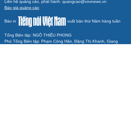
Đối tượng điều hành tổ chức phản động núp bóng tôn
giáo lĩnh án 7 năm 6 tháng tù
Vụ gian lận thi tại Tuyên Quang: Khởi tố thêm 2 người,
nâng tổng số lên 29 bị can
Đoàn Bảo Châu bị phạt 7 năm tù về hành vi tuyên truyền
chống Nhà nước
Truy tố Mr Pips, Shark Bình trong vụ án lừa đảo 1.600 tỷ
đồng
TƯ VẤN LUẬT