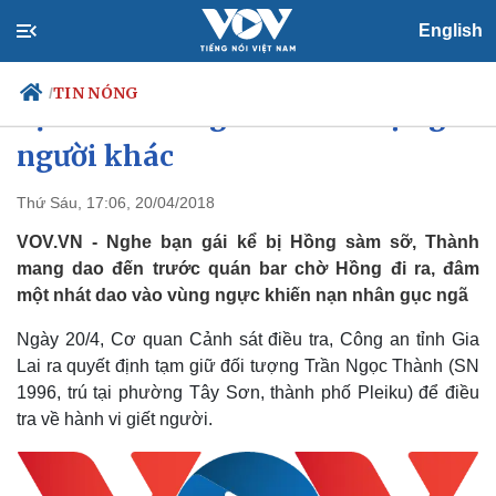
English
TIN NÓNG
/
Bị đâm tử vong vì sàm sỡ bạn gái
người khác
Thứ Sáu, 17:06, 20/04/2018
Chính trị
Xã hội
Đảng
Tin 24h
VOV.VN - Nghe bạn gái kể bị Hồng sàm sỡ, Thành
Tổ chức nhân sự
Dự báo thời tiết
mang dao đến trước quán bar chờ Hồng đi ra, đâm
Quốc hội
Giáo dục
một nhát dao vào vùng ngực khiến nạn nhân gục ngã
Nhận diện sự thật
Dấu ấn VOV
Việc làm
Ngày 20/4, Cơ quan Cảnh sát điều tra, Công an tỉnh Gia
Biển đảo
Lai ra quyết định tạm giữ đối tượng Trần Ngọc Thành (SN
1996, trú tại phường Tây Sơn, thành phố Pleiku) để điều
tra về hành vi giết người.