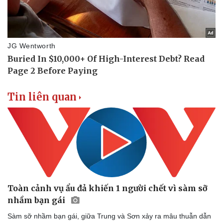
Tin liên quan
Toàn cảnh vụ ẩu đả khiến 1 người chết vì sàm sỡ
Doanh nghiệp
Công nghệ
nhầm bạn gái
Thông tin doanh nghiệp
Sành điệu
Sàm sỡ nhầm bạn gái, giữa Trung và Sơn xảy ra mâu thuẫn dẫn
Doanh nghiệp 24h
Tin Công nghệ