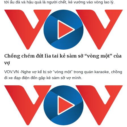
tới ẩu đả và hậu quả là người chết, kẻ vướng vào vòng lao lý.
Doanh nhân
Trải nghiệm
Vì cộng đồng
Chuyển đổi số
Chồng chém đứt lìa tai kẻ sàm sỡ “vòng một” của
vợ
VOV.VN -Nghe vợ kể bị sờ “vòng một” trong quán karaoke, chồng
đi xe đạp điện đến gặp kẻ sàm sỡ vợ mình.