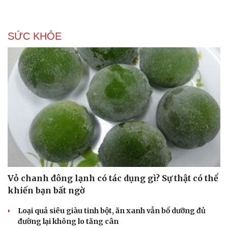
SỨC KHỎE
Văn hóa
Giải trí
Sân khấu - Điện ảnh
Nghệ sĩ
Văn học
Thời trang
Âm nhạc
Sao Việt
Di sản
Vỏ chanh đông lạnh có tác dụng gì? Sự thật có thể
khiến bạn bất ngờ
Loại quả siêu giàu tinh bột, ăn xanh vẫn bổ dưỡng đủ
đường lại không lo tăng cân