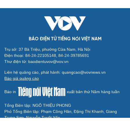
Long
Đối tượng điều hành tổ chức phản động núp bóng tôn
giáo lĩnh án 7 năm 6 tháng tù
Vụ gian lận thi tại Tuyên Quang: Khởi tố thêm 2 người,
nâng tổng số lên 29 bị can
Đoàn Bảo Châu bị phạt 7 năm tù về hành vi tuyên truyền
chống Nhà nước
Truy tố Mr Pips, Shark Bình trong vụ án lừa đảo 1.600 tỷ
đồng
TƯ VẤN LUẬT