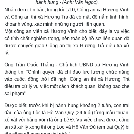
hành hung - (Ảnh: Văn Ngọc).
Nhận được tin báo, trong tối 1/10, Công an xã Hương Vinh
và Công an thị xã Hương Trà đã có mặt để nắm tình hình,
khoanh vùng, xác minh những người liên quan.
Một công an viên xã Hương Vinh cho biết, đây là vụ việc
có tính chất nghiêm trọng, nên toàn bộ hồ sơ liên quan đã
được chuyển giao Công an thị xã Hương Trà điều tra xử
lý.
Ông Trần Quốc Thẳng - Chủ tịch UBND xã Hương Vinh
thông tin: “Chính quyền đã chỉ đạo lực lượng chức năng
vào cuộc, đồng thời đề nghị Công an thị xã Hương Trà
điều tra xử lý vụ việc một cách khách quan, không bao che
sai phạm”.
Được biết, trước khi bị hành hung khoảng 2 tuần, con trai
đầu của ông Lộc là Hồ Văn Quý (34 tuổi) từng mâu thuẫn,
xô xát với hàng xóm là ông Lê Đ. Vụ việc chưa được công
an xã xử lý xong thì ông Lộc và Hồ Văn Đủ (em trai Quý) bị