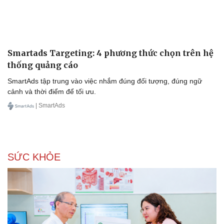
Văn hóa
Giải trí
Sân khấu - Điện ảnh
Nghệ sĩ
Văn học
Thời trang
Âm nhạc
Sao Việt
Di sản
Smartads Targeting: 4 phương thức chọn trên hệ
thống quảng cáo
SmartAds tập trung vào việc nhắm đúng đối tượng, đúng ngữ
cảnh và thời điểm để tối ưu.
| SmartAds