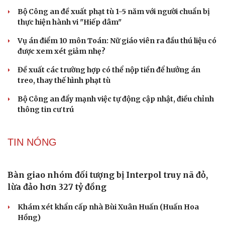
Bền bỉ nối những nhịp cầu vùng cao
Quy tập hài cốt liệt sĩ trong hang đá ở xã Cư Pui, tỉnh
Đắk Lắk
TƯ VẤN LUẬT
Bê bối thi THPT ở Tuyên Quang, Quảng Trị: Thí
sinh thi thật, học thật bị ảnh hưởng