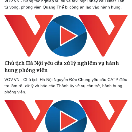
VOV.VN - Đang tác nghiệp vụ tài xế taxi nghi nhảy cầu Nhật Tân
Sản phụ khoa
Tình yêu - Gia đình
tử vong, phóng viên Quang Thế bị công an lao vào hành hung.
Nhi khoa
Nam khoa
Làm đẹp - giảm cân
Phòng mạch online
Ăn sạch sống khỏe
Chủ tịch Hà Nội yêu cầu xử lý nghiêm vụ hành
hung phóng viên
VOV.VN - Chủ tịch Hà Nội Nguyễn Đức Chung yêu cầu CATP điều
tra làm rõ, xử lý và báo cáo Thành ủy về vụ cản trở, hành hung
phóng viên.