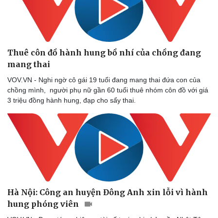
Thuê côn đồ hành hung bồ nhí của chồng đang
mang thai
VOV.VN - Nghi ngờ cô gái 19 tuổi đang mang thai đứa con của
chồng mình, người phụ nữ gần 60 tuổi thuê nhóm côn đồ với giá
3 triệu đồng hành hung, đạp cho sẩy thai.
Hà Nội: Công an huyện Đông Anh xin lỗi vì hành
Sức khỏe
Đời sống
hung phóng viên
Dinh dưỡng - món ngon
Nhà đẹp
Cây thuốc
Blog