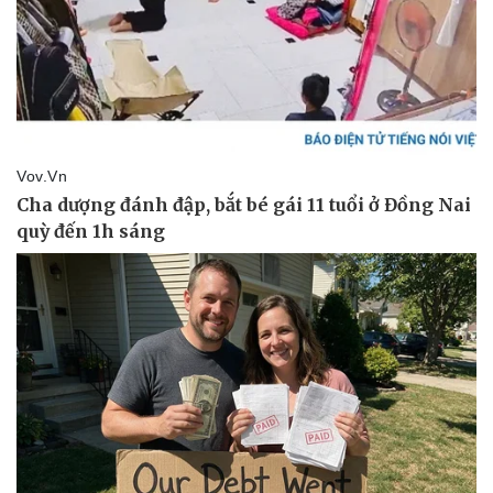
Pháp luật
Quân sự - Quốc phòng
Vụ án
Vũ khí
Tin nóng
Việt Nam
Tư vấn luật
Phân tích