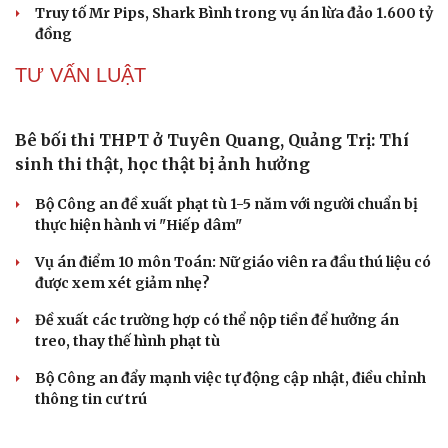
Bàn giao nhóm đối tượng bị Interpol truy nã đỏ,
lừa đảo hơn 327 tỷ đồng
Khám xét khẩn cấp nhà Bùi Xuân Huấn (Huấn Hoa
Hồng)
Khởi tố 2 vụ án xâm phạm quyền sở hữu công nghiệp tại
Ninh Hiệp, Hà Nội
Thông tin sai sự thật, hai người ở Hà Nội bị phạt
Công an Hà Nội liên tiếp bắt giữ nhiều kẻ trộm xe máy
VỤ ÁN
Truy tố tài xế xe tải vụ nữ sinh tử vong ở Vĩnh