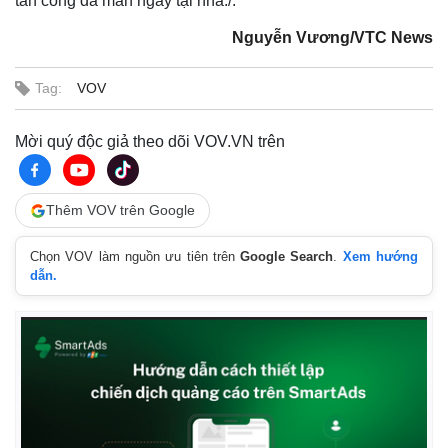
tấn công dã man ngay tại nhà./.
Nguyễn Vương/VTC News
Tag:
VOV
Mời quý độc giả theo dõi VOV.VN trên
Thêm VOV trên Google
Chọn VOV làm nguồn ưu tiên trên
Google Search
.
Xem hướng
dẫn.
Kinh tế
Thị trường