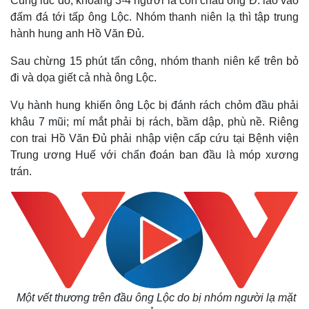
Cùng lúc đó, khoảng 3-4 người là con cháu ông Đ. lao vào
đấm đá tới tấp ông Lộc. Nhóm thanh niên lạ thì tập trung
hành hung anh Hồ Văn Đủ.
Sau chừng 15 phút tấn công, nhóm thanh niên kể trên bỏ
đi và dọa giết cả nhà ông Lộc.
Vụ hành hung khiến ông Lộc bị đánh rách chỏm đầu phải
khâu 7 mũi; mí mắt phải bị rách, bầm dập, phù nề. Riêng
con trai Hồ Văn Đủ phải nhập viện cấp cứu tại Bệnh viện
Trung ương Huế với chẩn đoán ban đầu là móp xương
trán.
Thế giới
Multimedia
Quan sát
Video
Cuộc sống đó đây
Ảnh
Hồ sơ
E-Magazine
Infographic
Một vết thương trên đầu ông Lộc do bị nhóm người lạ mặt