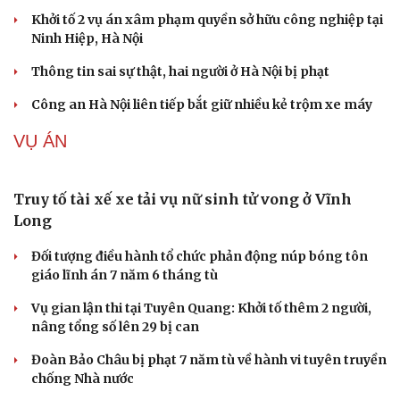
Bộ Công an đề xuất phạt tù 1-5 năm với người chuẩn bị
thực hiện hành vi "Hiếp dâm"
Vụ án điểm 10 môn Toán: Nữ giáo viên ra đầu thú liệu có
được xem xét giảm nhẹ?
Đề xuất các trường hợp có thể nộp tiền để hưởng án
treo, thay thế hình phạt tù
Bộ Công an đẩy mạnh việc tự động cập nhật, điều chỉnh
thông tin cư trú
TIN NÓNG
Cải chính