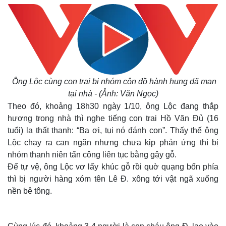
Ông Lộc cùng con trai bị nhóm côn đồ hành hung dã man
tại nhà - (Ảnh: Văn Ngọc)
Theo đó, khoảng 18h30 ngày 1/10, ông Lộc đang thắp
hương trong nhà thì nghe tiếng con trai Hồ Văn Đủ (16
tuổi) la thất thanh: “Ba ơi, tụi nó đánh con”. Thấy thế ông
Lộc chạy ra can ngăn nhưng chưa kịp phản ứng thì bị
nhóm thanh niên tấn công liên tục bằng gậy gỗ.
Để tự vệ, ông Lộc vơ lấy khúc gỗ rồi quờ quạng bốn phía
thì bị người hàng xóm tên Lê Đ. xông tới vật ngã xuống
nền bê tông.