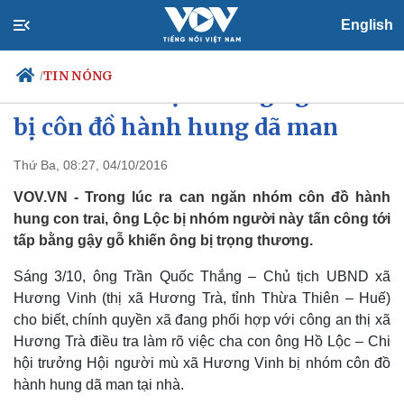
English
TIN NÓNG
/
Cha con chi hội trưởng người mù
bị côn đồ hành hung dã man
Thứ Ba, 08:27, 04/10/2016
Chính trị
Xã hội
Đảng
Tin 24h
VOV.VN - Trong lúc ra can ngăn nhóm côn đồ hành
Tổ chức nhân sự
Dự báo thời tiết
hung con trai, ông Lộc bị nhóm người này tấn công tới
Quốc hội
Giáo dục
tấp bằng gậy gỗ khiến ông bị trọng thương.
Nhận diện sự thật
Dấu ấn VOV
Việc làm
Sáng 3/10, ông Trần Quốc Thắng – Chủ tịch UBND xã
Biển đảo
Hương Vinh (thị xã Hương Trà, tỉnh Thừa Thiên – Huế)
cho biết, chính quyền xã đang phối hợp với công an thị xã
Hương Trà điều tra làm rõ việc cha con ông Hồ Lộc – Chi
hội trưởng Hội người mù xã Hương Vinh bị nhóm côn đồ
hành hung dã man tại nhà.