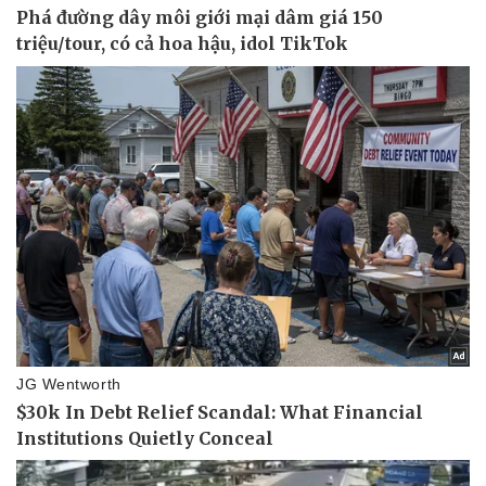
Thể thao
Ô tô - Xe máy
Bóng đá
Ô tô
Lịch thi đấu bóng đá
Xe máy
Thế giới thể thao
Tư vấn
eSports
Hậu trường