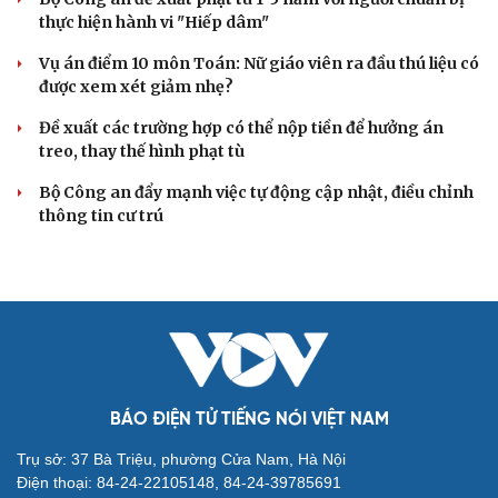
Khởi tố 2 vụ án xâm phạm quyền sở hữu công nghiệp tại
Ninh Hiệp, Hà Nội
Thông tin sai sự thật, hai người ở Hà Nội bị phạt
Công an Hà Nội liên tiếp bắt giữ nhiều kẻ trộm xe máy
VỤ ÁN
Truy tố tài xế xe tải vụ nữ sinh tử vong ở Vĩnh