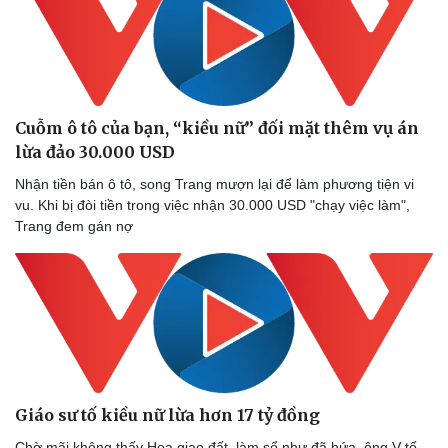
Cuỗm ô tô của bạn, “kiều nữ” đối mặt thêm vụ án
Sức khỏe
Đời sống
lừa đảo 30.000 USD
Dinh dưỡng - món ngon
Nhà đẹp
Nhận tiền bán ô tô, song Trang mượn lại để làm phương tiện vi
Cây thuốc
Blog
vu. Khi bị đòi tiền trong việc nhận 30.000 USD "chạy việc làm",
Sản phụ khoa
Tình yêu - Gia đình
Trang đem gán nợ
Nhi khoa
Nam khoa
Làm đẹp - giảm cân
Phòng mạch online
Ăn sạch sống khỏe
Giáo sư tố kiều nữ lừa hơn 17 tỷ đồng
Chờ mãi không thấy Hoa giao đất, làm sổ như đã hứa, ông V tố