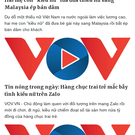
Hai mẹ con “kiều nữ” lừa đưa thiếu nữ sang
Malaysia ép bán dâm
Dụ dỗ một thiếu nữ Việt Nam ra nước ngoài làm việc lương cao,
hai mẹ con “kiều nữ” đã đưa bé gái này sang Malaysia rồi bắt ép
bán dâm cho khách.
Tin nóng trong ngày: Hàng chục trai trẻ mắc bẫy
tình kiều nữ trên Zalo
VOV.VN - Chủ động làm quen với đối tượng trên mạng Zalo rồi
mời đi chơi, đi ngủ, kiều nữ chiếm đoạt số tài sản hơn nửa tỷ
đồng của hàng chục trai trẻ.