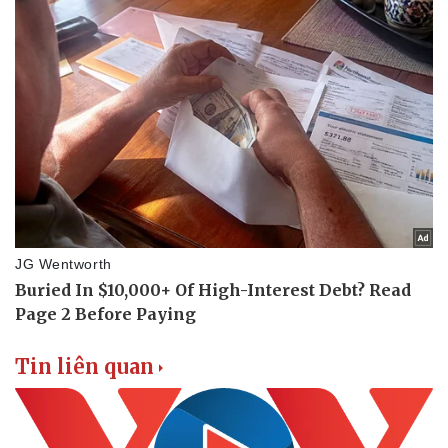
Thể thao
Ô tô - Xe máy
Bóng đá
Ô tô
Lịch thi đấu bóng đá
Xe máy
Thế giới thể thao
Tư vấn
eSports
Hậu trường
Tin liên quan