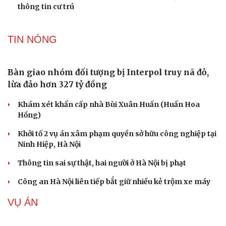
Hạt giống tâm hồn
Bê bối thi THPT ở Tuyên Quang, Quảng Trị: Thí
sinh thi thật, học thật bị ảnh hưởng
Bộ Công an đề xuất phạt tù 1-5 năm với người chuẩn bị
thực hiện hành vi "Hiếp dâm"
Vụ án điểm 10 môn Toán: Nữ giáo viên ra đầu thú liệu có
được xem xét giảm nhẹ?
Đề xuất các trường hợp có thể nộp tiền để hưởng án
treo, thay thế hình phạt tù
Bộ Công an đẩy mạnh việc tự động cập nhật, điều chỉnh