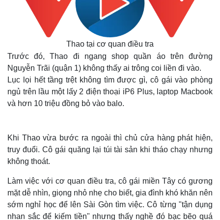
Thao tại cơ quan điều tra
Trước đó, Thao đi ngang shop quần áo trên đường
Nguyễn Trãi (quận 1) không thấy ai trông coi liền đi vào.
Lục lọi hết tầng trệt không tìm được gì, cô gái vào phòng
ngủ trên lầu một lấy 2 điện thoại iP6 Plus, laptop Macbook
và hơn 10 triệu đồng bỏ vào balo.
Khi Thao vừa bước ra ngoài thì chủ cửa hàng phát hiện,
truy đuổi. Cô gái quăng lại túi tài sản khi tháo chạy nhưng
không thoát.
Làm việc với cơ quan điều tra, cô gái miền Tây có gương
mặt dễ nhìn, giọng nhỏ nhẹ cho biết, gia đình khó khăn nên
sớm nghỉ học để lên Sài Gòn tìm việc. Cô từng "tận dụng
nhan sắc để kiếm tiền" nhưng thấy nghề đó bạc bẽo quá