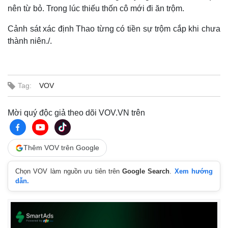
nên từ bỏ. Trong lúc thiếu thốn cô mới đi ăn trộm.
Cảnh sát xác định Thao từng có tiền sự trộm cắp khi chưa
thành niên./.
Tag:
VOV
Mời quý độc giả theo dõi VOV.VN trên
Thế giới
Multimedia
Thêm VOV trên Google
Quan sát
Video
Cuộc sống đó đây
Ảnh
Chọn VOV làm nguồn ưu tiên trên
Google Search
.
Xem hướng
dẫn.
Hồ sơ
E-Magazine
Infographic