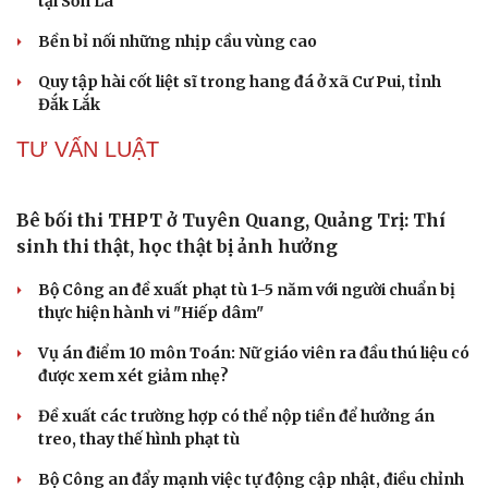
Bộ Y tế chấn chỉnh hoạt động kinh doanh dược
liệu không rõ nguồn gốc
Tuyên Quang xử lý được hơn 40% dự án tồn đọng, kéo
dài
1 người bị thương, 303 nhà dân bị ảnh hưởng do mưa lũ
tại Sơn La
Bền bỉ nối những nhịp cầu vùng cao
Quy tập hài cốt liệt sĩ trong hang đá ở xã Cư Pui, tỉnh
Đắk Lắk
Du lịch
Podcast
TƯ VẤN LUẬT
Tư vấn
Câu chuyện thời sự
Săn Tour
Đọc truyện đêm khuya
check-in
Cửa sổ tình yêu
Kể chuyện cho bé