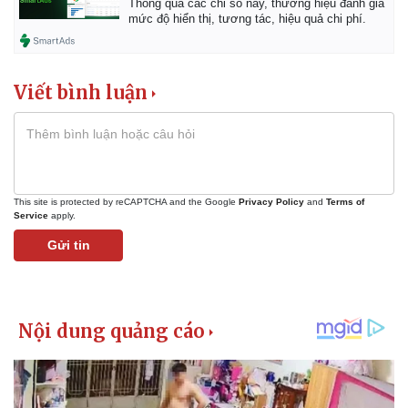
Thông qua các chỉ số này, thương hiệu đánh giá
mức độ hiển thị, tương tác, hiệu quả chi phí.
Viết bình luận
This site is protected by reCAPTCHA and the Google
Privacy Policy
and
Terms of
Service
apply.
Gửi tin
Kinh tế
Thị trường
Bất động sản
Giá vàng
Khởi nghiệp
Tiêu dùng
Tỷ giá
Chứng khoán