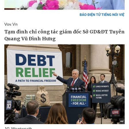
Pháp luật
Quân sự - Quốc phòng
Vụ án
Vũ khí
Tin nóng
Việt Nam