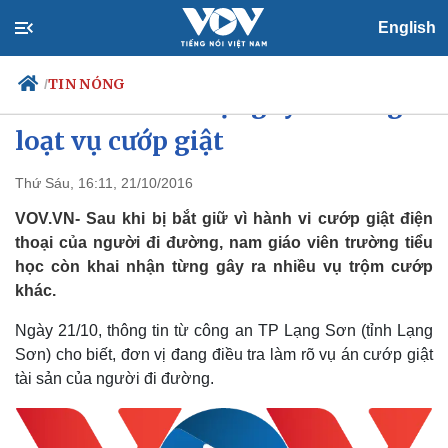
English
TIN NÓNG
/
Giáo viên tiểu học gây ra hàng
loạt vụ cướp giật
Thứ Sáu, 16:11, 21/10/2016
Chính trị
Xã hội
Đảng
Tin 24h
VOV.VN- Sau khi bị bắt giữ vì hành vi cướp giật điện
Tổ chức nhân sự
Dự báo thời tiết
thoại của người đi đường, nam giáo viên trường tiểu
Quốc hội
Giáo dục
học còn khai nhận từng gây ra nhiều vụ trộm cướp
Nhận diện sự thật
Dấu ấn VOV
khác.
Việc làm
Biển đảo
Ngày 21/10, thông tin từ công an TP Lạng Sơn (tỉnh Lạng
Sơn) cho biết, đơn vị đang điều tra làm rõ vụ án cướp giật
tài sản của người đi đường.