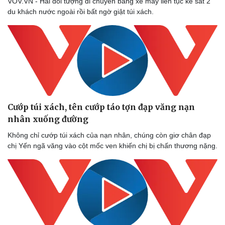
VOV.VN - Hai đối tượng di chuyển bằng xe máy liên tục kè sát 2
du khách nước ngoài rồi bất ngờ giật túi xách.
Doanh nghiệp
Công nghệ
Thông tin doanh nghiệp
Sành điệu
Doanh nghiệp 24h
Tin Công nghệ
Doanh nhân
Trải nghiệm
Vì cộng đồng
Chuyển đổi số
Cướp túi xách, tên cướp táo tợn đạp văng nạn
nhân xuống đường
Không chỉ cướp túi xách của nạn nhân, chúng còn giơ chân đạp
chị Yến ngã văng vào cột mốc ven khiến chị bị chấn thương nặng.