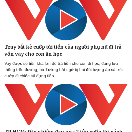
Sức khỏe
Đời sống
Dinh dưỡng - món ngon
Nhà đẹp
Cây thuốc
Blog
Sản phụ khoa
Tình yêu - Gia đình
Truy bắt kẻ cướp túi tiền của người phụ nữ đi trả
Nhi khoa
vốn vay cho con ăn học
Nam khoa
Làm đẹp - giảm cân
Vay được số tiền khá lớn để trả tiền cho con đi học, đang lưu
Phòng mạch online
thông trên đường, bà Tường bất ngờ bị hai đối tượng áp sát rồi
Ăn sạch sống khỏe
cướp đi chiếc túi đựng tiền.
TP HCM: Đặc nhiệm đạp ngã 2 tên cướp túi xách