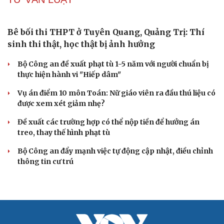
Làm rõ đối tượng gây tai nạn giao thông khiến một phụ
nữ tử vong rồi bỏ trốn
VỤ ÁN
Cựu Thứ trưởng Nguyễn Bá Hoan được đưa ra xét
xử ngày 18/8
Truy tố tài xế xe tải vụ nữ sinh tử vong ở Vĩnh Long
Đối tượng điều hành tổ chức phản động núp bóng tôn
giáo lĩnh án 7 năm 6 tháng tù
Vụ gian lận thi tại Tuyên Quang: Khởi tố thêm 2 người,
nâng tổng số lên 29 bị can
Đoàn Bảo Châu bị phạt 7 năm tù về hành vi tuyên truyền
chống Nhà nước
TƯ VẤN LUẬT