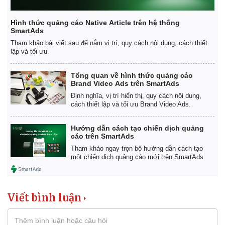
Hình thức quảng cáo Native Article trên hệ thống
SmartAds
Tham khảo bài viết sau để nắm vị trí, quy cách nội dung, cách thiết
lập và tối ưu.
Tổng quan về hình thức quảng cáo
Brand Video Ads trên SmartAds
Định nghĩa, vị trí hiển thị, quy cách nội dung,
cách thiết lập và tối ưu Brand Video Ads.
Hướng dẫn cách tạo chiến dịch quảng
cáo trên SmartAds
Tham khảo ngay trọn bộ hướng dẫn cách tạo
một chiến dịch quảng cáo mới trên SmartAds.
Kinh tế
Thị trường
Bất động sản
Giá vàng
Khởi nghiệp
Tiêu dùng
Viết bình luận
Tỷ giá
Chứng khoán
Giá cà phê