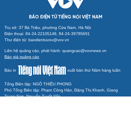
Bê bối thi THPT ở Tuyên Quang, Quảng Trị: Thí
sinh thi thật, học thật bị ảnh hưởng
Bộ Công an đề xuất phạt tù 1-5 năm với người chuẩn bị
thực hiện hành vi "Hiếp dâm"
Vụ án điểm 10 môn Toán: Nữ giáo viên ra đầu thú liệu có
được xem xét giảm nhẹ?
Đề xuất các trường hợp có thể nộp tiền để hưởng án
treo, thay thế hình phạt tù
Bộ Công an đẩy mạnh việc tự động cập nhật, điều chỉnh
thông tin cư trú