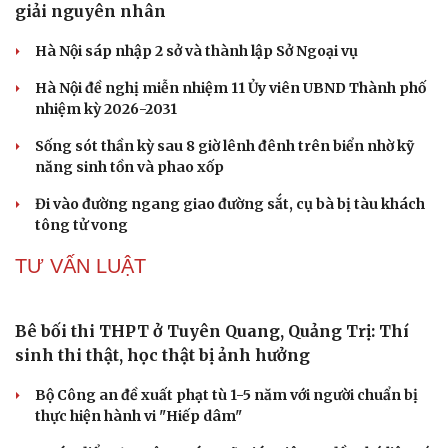
cũng biết
4 thực phẩm để tủ lạnh quá 2 ngày dễ gây ngộ độc
Tưởng ăn cơm buổi sáng sẽ "nặng bụng", chuyên gia
dinh dưỡng nói điều bất ngờ
TIN 24H
Cao Bằng lại xảy ra động đất 3.2, chuyên gia lý
giải nguyên nhân
Du lịch
Podcast
Hà Nội sáp nhập 2 sở và thành lập Sở Ngoại vụ
Tư vấn
Câu chuyện thời sự
Săn Tour
Đọc truyện đêm khuya
Hà Nội đề nghị miễn nhiệm 11 Ủy viên UBND Thành phố
check-in
Cửa sổ tình yêu
nhiệm kỳ 2026-2031
Kể chuyện cho bé
Hạt giống tâm hồn
Sống sót thần kỳ sau 8 giờ lênh đênh trên biển nhờ kỹ
năng sinh tồn và phao xốp
Đi vào đường ngang giao đường sắt, cụ bà bị tàu khách