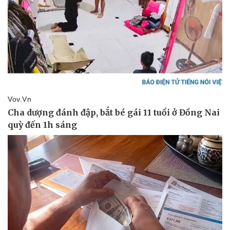
Lịch thi đấu bóng đá
Xe máy
Thế giới thể thao
Tư vấn
eSports
Hậu trường