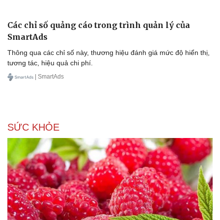
Văn hóa
Giải trí
Sân khấu - Điện ảnh
Nghệ sĩ
Văn học
Thời trang
Các chỉ số quảng cáo trong trình quản lý của
Âm nhạc
Sao Việt
SmartAds
Di sản
Thông qua các chỉ số này, thương hiệu đánh giá mức độ hiển thị,
tương tác, hiệu quả chi phí.
| SmartAds