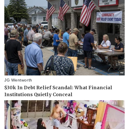
Thể thao
Ô tô - Xe máy
Bóng đá
Ô tô