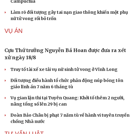
Công an Phương Liệt liên tiếp bắt các đối tượng
ma túy
Cải chính
Nhóm thanh thiếu niên mang kiếm chặn xe người dân
Tai nạn khiến người ngồi trên xe tổn thương 96%, nam
sinh Bắc Ninh bị khởi tố
Tây Ninh cảnh báo bẫy "việc nhẹ lương cao" ở
Campuchia