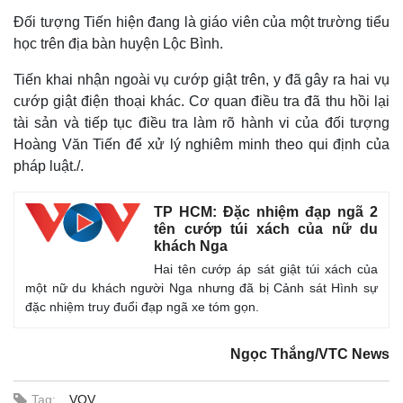
Đối tượng Tiến hiện đang là giáo viên của một trường tiểu
học trên địa bàn huyện Lộc Bình.
Tiến khai nhận ngoài vụ cướp giật trên, y đã gây ra hai vụ
cướp giật điện thoại khác. Cơ quan điều tra đã thu hồi lại
tài sản và tiếp tục điều tra làm rõ hành vi của đối tượng
Hoàng Văn Tiến để xử lý nghiêm minh theo qui định của
pháp luật./.
TP HCM: Đặc nhiệm đạp ngã 2
tên cướp túi xách của nữ du
khách Nga
Thế giới
Multimedia
Hai tên cướp áp sát giật túi xách của
Quan sát
Video
một nữ du khách người Nga nhưng đã bị Cảnh sát Hình sự
Cuộc sống đó đây
Ảnh
đặc nhiệm truy đuổi đạp ngã xe tóm gọn.
Hồ sơ
E-Magazine
Infographic
Ngọc Thắng/VTC News
Tag:
VOV