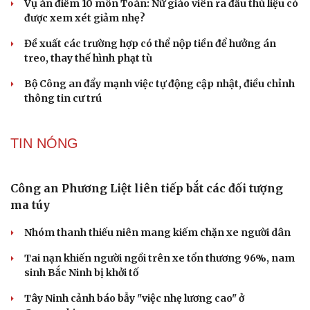
tông tử vong
TƯ VẤN LUẬT
Bê bối thi THPT ở Tuyên Quang, Quảng Trị: Thí
sinh thi thật, học thật bị ảnh hưởng
Bộ Công an đề xuất phạt tù 1-5 năm với người chuẩn bị
thực hiện hành vi "Hiếp dâm"
Vụ án điểm 10 môn Toán: Nữ giáo viên ra đầu thú liệu có
được xem xét giảm nhẹ?
Đề xuất các trường hợp có thể nộp tiền để hưởng án
treo, thay thế hình phạt tù
Bộ Công an đẩy mạnh việc tự động cập nhật, điều chỉnh
thông tin cư trú
TIN NÓNG