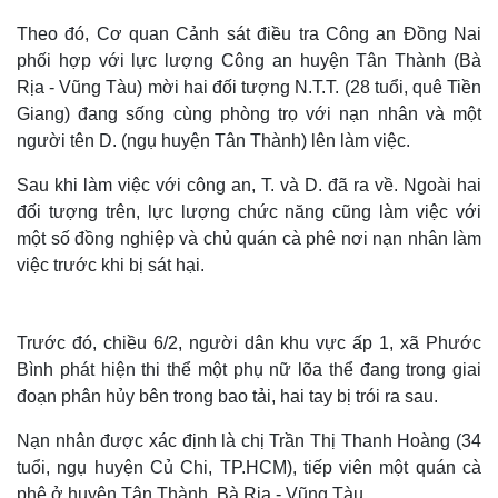
Theo đó, Cơ quan Cảnh sát điều tra Công an Đồng Nai
phối hợp với lực lượng Công an huyện Tân Thành (Bà
Rịa - Vũng Tàu) mời hai đối tượng N.T.T. (28 tuổi, quê Tiền
Giang) đang sống cùng phòng trọ với nạn nhân và một
người tên D. (ngụ huyện Tân Thành) lên làm việc.
Sau khi làm việc với công an, T. và D. đã ra về. Ngoài hai
đối tượng trên, lực lượng chức năng cũng làm việc với
một số đồng nghiệp và chủ quán cà phê nơi nạn nhân làm
việc trước khi bị sát hại.
Trước đó, chiều 6/2, người dân khu vực ấp 1, xã Phước
Bình phát hiện thi thể một phụ nữ lõa thể đang trong giai
đoạn phân hủy bên trong bao tải, hai tay bị trói ra sau.
Nạn nhân được xác định là chị Trần Thị Thanh Hoàng (34
tuổi, ngụ huyện Củ Chi, TP.HCM), tiếp viên một quán cà
phê ở huyện Tân Thành, Bà Rịa - Vũng Tàu.