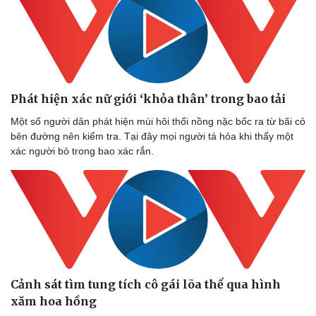
Doanh nghiệp
Công nghệ
Thông tin doanh nghiệp
Sành điệu
Doanh nghiệp 24h
Tin Công nghệ
Doanh nhân
Trải nghiệm
Vì cộng đồng
Chuyển đổi số
Phát hiện xác nữ giới ‘khỏa thân’ trong bao tải
Một số người dân phát hiện mùi hôi thối nồng nặc bốc ra từ bãi cỏ
bên đường nên kiểm tra. Tại đây mọi người tá hỏa khi thấy một
xác người bỏ trong bao xác rắn.
Cảnh sát tìm tung tích cô gái lõa thể qua hình
xăm hoa hồng