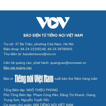
BÁO ĐIỆN TỬ TIẾNG NÓI VIỆT NAM
Trụ sở: 37 Bà Triệu, phường Cửa Nam, Hà Nội
Điện thoại: 84-24-22105148, 84-24-39785691
Thư điện tử: baodientuvov@vov.vn
Liên hệ quảng cáo, phát hành: quangcao@vovnews.vn
Báo giá quảng cáo
Báo in
xuất bản thứ Năm hàng tuần
Tổng Biên tập: NGÔ THIỆU PHONG
Phó Tổng Biên tập: Phạm Công Hân, Đặng Thị Khanh, Giang
Trung Sơn, Nguyễn Tuyết Yến
Cơ quan chủ quản: ĐÀI TIẾNG NÓI VIỆT NAM