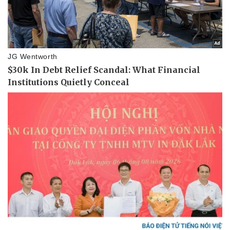
Pháp luật
Quân sự - Quốc phòng
Vụ án
Vũ khí
Tin nóng
Việt Nam
Tư vấn luật
Phân tích