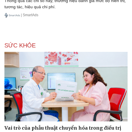
Thông qua các chỉ số này, thương hiệu đánh giá mức độ hiển thị,
tương tác, hiệu quả chi phí.
| SmartAds
Sức khỏe
Đời sống
SỨC KHỎE
Dinh dưỡng - món ngon
Nhà đẹp
Cây thuốc
Blog
Sản phụ khoa
Tình yêu - Gia đình
Nhi khoa
Nam khoa
Làm đẹp - giảm cân
Phòng mạch online
Ăn sạch sống khỏe
Vai trò của phẫu thuật chuyển hóa trong điều trị