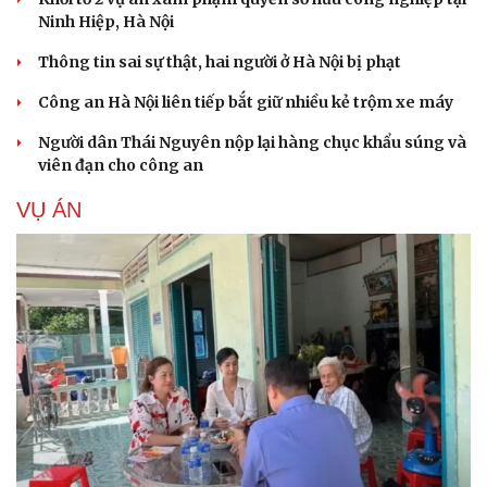
Ninh Hiệp, Hà Nội
Du lịch
Podcast
Thông tin sai sự thật, hai người ở Hà Nội bị phạt
Tư vấn
Câu chuyện thời sự
Săn Tour
Đọc truyện đêm khuya
Công an Hà Nội liên tiếp bắt giữ nhiều kẻ trộm xe máy
check-in
Cửa sổ tình yêu
Kể chuyện cho bé
Người dân Thái Nguyên nộp lại hàng chục khẩu súng và
Hạt giống tâm hồn
viên đạn cho công an
VỤ ÁN