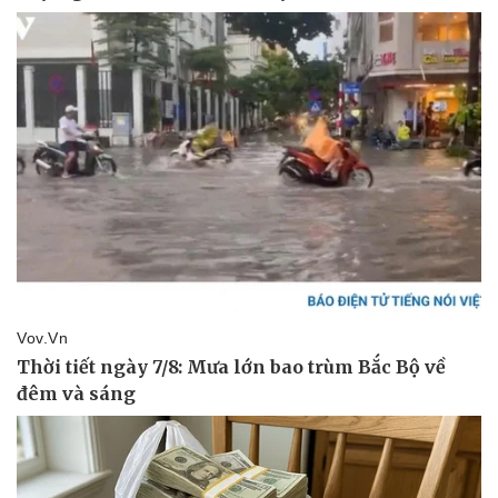
Thể thao
Ô tô - Xe máy
Bóng đá
Ô tô
Lịch thi đấu bóng đá
Xe máy
Thế giới thể thao
Tư vấn
eSports
Hậu trường