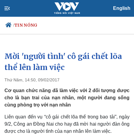
English
TIN NÓNG
/
Mời 'người tình' cô gái chết lõa
Chính trị
Xã hội
Đảng
Tin 24h
thể lên làm việc
Tổ chức nhân sự
Dự báo thời tiết
Quốc hội
Giáo dục
Thứ Năm, 14:50, 09/02/2017
Nhận diện sự thật
Dấu ấn VOV
Việc làm
Cơ quan chức năng đã làm việc với 2 đối tượng được
Biển đảo
cho là bạn trai của nạn nhân, một người đang sống
cùng phòng trọ với nạn nhân
Liên quan đến vụ “cô gái chết lõa thể trong bao tải”, ngày
9/2, Công an Đồng Nai cho hay đã mời hai người đàn ông
được cho là người tình của nạn nhân lên làm việc.