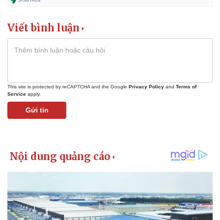
Kinh tế
Thị trường
Viết bình luận
Bất động sản
Giá vàng
Khởi nghiệp
Tiêu dùng
Tỷ giá
Chứng khoán
Giá cà phê
This site is protected by reCAPTCHA and the Google
Privacy Policy
and
Terms of
Service
apply.
Gửi tin