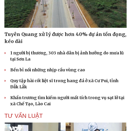
Tuyên Quang xử lý được hơn 40% dự án tồn đọng,
kéo dài
1 người bị thương, 303 nhà dân bị ảnh hưởng do mưa lũ
tại Sơn La
Bền bỉ nối những nhịp cầu vùng cao
Quy tập hài cốt liệt sĩ trong hang đá ở xã Cư Pui, tỉnh
Đắk Lắk
Khẩn trương tìm kiếm người mất tích trong vụ sạt lở tại
xã Chế Tạo, Lào Cai
Văn hóa
Giải trí
Sân khấu - Điện ảnh
Nghệ sĩ
TƯ VẤN LUẬT
Văn học
Thời trang
Âm nhạc
Sao Việt
Di sản