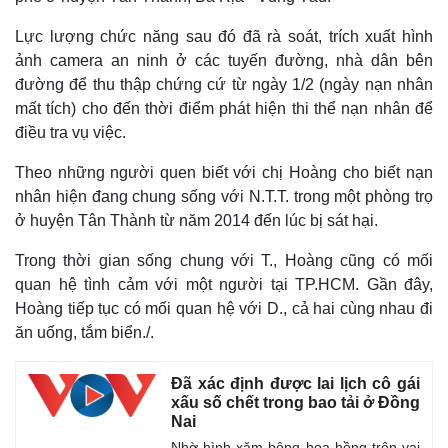
Lực lượng chức năng sau đó đã rà soát, trích xuất hình
ảnh camera an ninh ở các tuyến đường, nhà dân bên
đường để thu thập chứng cứ từ ngày 1/2 (ngày nạn nhân
mất tích) cho đến thời điểm phát hiện thi thể nạn nhân để
điều tra vụ việc.
Theo những người quen biết với chị Hoàng cho biết nạn
nhân hiện đang chung sống với N.T.T. trong một phòng trọ
ở huyện Tân Thành từ năm 2014 đến lúc bị sát hại.
Trong thời gian sống chung với T., Hoàng cũng có mối
quan hệ tình cảm với một người tại TP.HCM. Gần đây,
Hoàng tiếp tục có mối quan hệ với D., cả hai cùng nhau đi
ăn uống, tắm biển./.
Thế giới
Multimedia
Đã xác định được lai lịch cô gái
Quan sát
Video
xấu số chết trong bao tải ở Đồng
Cuộc sống đó đây
Ảnh
Nai
Hồ sơ
E-Magazine
Nhờ hình xăm bông hoa hồng trên vai