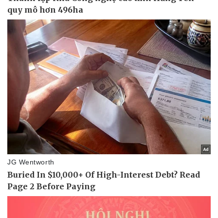
Pháp luật
Quân sự - Quốc phòng
Vụ án
Vũ khí
Tin nóng
Việt Nam
Tư vấn luật
Phân tích