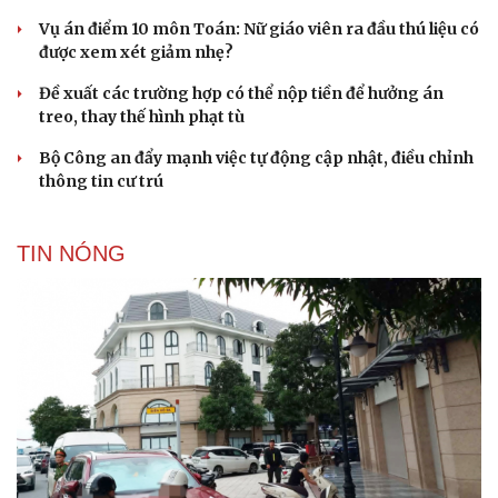
Vụ án điểm 10 môn Toán: Nữ giáo viên ra đầu thú liệu có
được xem xét giảm nhẹ?
Đề xuất các trường hợp có thể nộp tiền để hưởng án
treo, thay thế hình phạt tù
Du lịch
Podcast
Bộ Công an đẩy mạnh việc tự động cập nhật, điều chỉnh
thông tin cư trú
Tư vấn
Câu chuyện thời sự
Săn Tour
Đọc truyện đêm khuya
check-in
Cửa sổ tình yêu
TIN NÓNG
Kể chuyện cho bé
Hạt giống tâm hồn