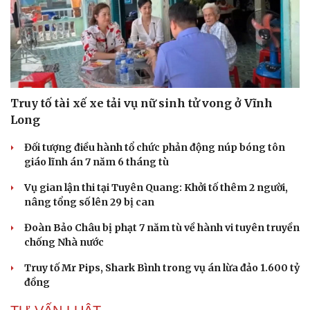
Truy tố tài xế xe tải vụ nữ sinh tử vong ở Vĩnh
Long
Đối tượng điều hành tổ chức phản động núp bóng tôn
giáo lĩnh án 7 năm 6 tháng tù
Vụ gian lận thi tại Tuyên Quang: Khởi tố thêm 2 người,
nâng tổng số lên 29 bị can
Đoàn Bảo Châu bị phạt 7 năm tù về hành vi tuyên truyền
chống Nhà nước
Truy tố Mr Pips, Shark Bình trong vụ án lừa đảo 1.600 tỷ
đồng
Cải chính