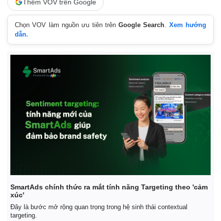
Thêm VOV trên Google
Chọn VOV làm nguồn ưu tiên trên
Google Search
.
Xem hướng
dẫn.
Kinh tế
Thị trường
Bất động sản
Giá vàng
Khởi nghiệp
Tiêu dùng
Tỷ giá
SmartAds chính thức ra mắt tính năng Targeting theo 'cảm
Chứng khoán
xúc'
Giá cà phê
Đây là bước mở rộng quan trọng trong hệ sinh thái contextual
targeting.