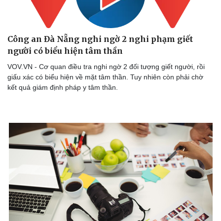
Dinh dưỡng - món ngon
Nhà đẹp
Cây thuốc
Blog
Sản phụ khoa
Tình yêu - Gia đình
Công an Đà Nẵng nghi ngờ 2 nghi phạm giết
Nhi khoa
Nam khoa
người có biểu hiện tâm thần
Làm đẹp - giảm cân
VOV.VN - Cơ quan điều tra nghi ngờ 2 đối tượng giết người, rồi
Phòng mạch online
giấu xác có biểu hiện về mặt tâm thần. Tuy nhiên còn phải chờ
Ăn sạch sống khỏe
kết quả giám định pháp y tâm thần.