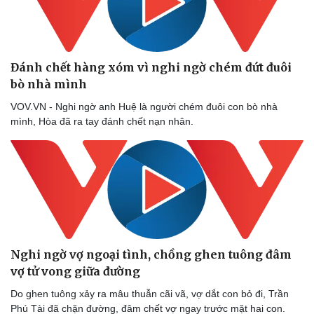
Đánh chết hàng xóm vì nghi ngờ chém đứt đuôi
bò nhà mình
VOV.VN - Nghi ngờ anh Huệ là người chém đuôi con bò nhà
mình, Hòa đã ra tay đánh chết nạn nhân.
Doanh nghiệp
Công nghệ
Thông tin doanh nghiệp
Sành điệu
Doanh nghiệp 24h
Tin Công nghệ
Doanh nhân
Trải nghiệm
Vì cộng đồng
Chuyển đổi số
Nghi ngờ vợ ngoại tình, chồng ghen tuông đâm
vợ tử vong giữa đường
Do ghen tuông xảy ra mâu thuẫn cãi vã, vợ dắt con bỏ đi, Trần
Phú Tài đã chặn đường, đâm chết vợ ngay trước mặt hai con.