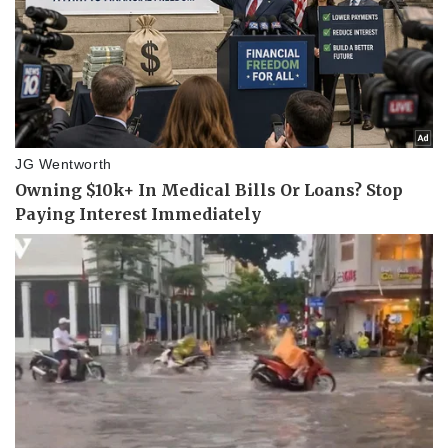
Thể thao
Ô tô - Xe máy
Bóng đá
Ô tô
Lịch thi đấu bóng đá
Xe máy
Thế giới thể thao
Tư vấn
eSports