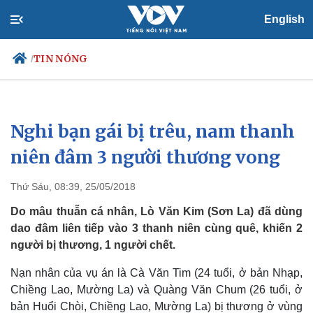
English
TIN NÓNG
/
Nghi bạn gái bị trêu, nam thanh
Chính trị
Xã hội
Đảng
Tin 24h
niên đâm 3 người thương vong
Tổ chức nhân sự
Dự báo thời tiết
Quốc hội
Giáo dục
Thứ Sáu, 08:39, 25/05/2018
Nhận diện sự thật
Dấu ấn VOV
Việc làm
Do mâu thuẫn cá nhân, Lò Văn Kim (Sơn La) đã dùng
Biển đảo
dao đâm liên tiếp vào 3 thanh niên cùng quê, khiến 2
người bị thương, 1 người chết.
Nạn nhân của vụ án là Cà Văn Tim (24 tuổi, ở bản Nhạp,
Chiềng Lao, Mường La) và Quàng Văn Chum (26 tuổi, ở
bản Huổi Chòi, Chiềng Lao, Mường La) bị thương ở vùng