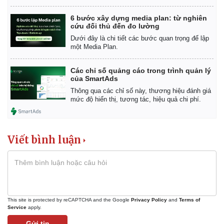
6 bước xây dựng media plan: từ nghiên
cứu đối thủ đến đo lường
Dưới đây là chi tiết các bước quan trọng để lập
một Media Plan.
Các chỉ số quảng cáo trong trình quản lý
của SmartAds
Thông qua các chỉ số này, thương hiệu đánh giá
mức độ hiển thị, tương tác, hiệu quả chi phí.
Viết bình luận
This site is protected by reCAPTCHA and the Google
Privacy Policy
and
Terms of
Service
apply.
Gửi tin