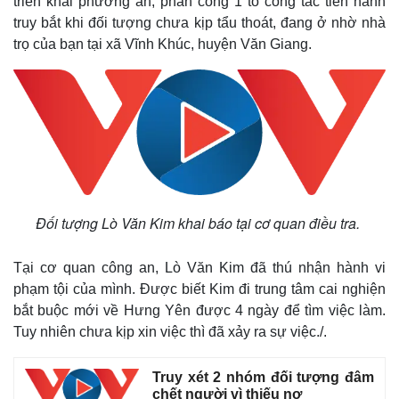
triển khai phương án, phân công 1 tổ công tác tiến hành
truy bắt khi đối tượng chưa kịp tẩu thoát, đang ở nhờ nhà
Thế giới
Multimedia
trọ của bạn tại xã Vĩnh Khúc, huyện Văn Giang.
Quan sát
Video
Cuộc sống đó đây
Ảnh
Hồ sơ
E-Magazine
Infographic
Đối tượng Lò Văn Kim khai báo tại cơ quan điều tra.
Tại cơ quan công an, Lò Văn Kim đã thú nhận hành vi
phạm tội của mình. Được biết Kim đi trung tâm cai nghiện
bắt buộc mới về Hưng Yên được 4 ngày để tìm việc làm.
Tuy nhiên chưa kịp xin việc thì đã xảy ra sự việc./.
Truy xét 2 nhóm đối tượng đâm
chết người vì thiếu nợ