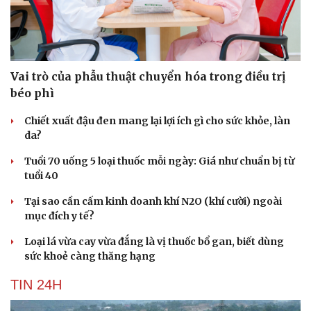
Vai trò của phẫu thuật chuyển hóa trong điều trị
béo phì
Chiết xuất đậu đen mang lại lợi ích gì cho sức khỏe, làn
da?
Tuổi 70 uống 5 loại thuốc mỗi ngày: Giá như chuẩn bị từ
tuổi 40
Tại sao cần cấm kinh doanh khí N2O (khí cười) ngoài
mục đích y tế?
Văn hóa
Giải trí
Loại lá vừa cay vừa đắng là vị thuốc bổ gan, biết dùng
Sân khấu - Điện ảnh
Nghệ sĩ
sức khoẻ càng thăng hạng
Văn học
Thời trang
Âm nhạc
Sao Việt
TIN 24H
Di sản