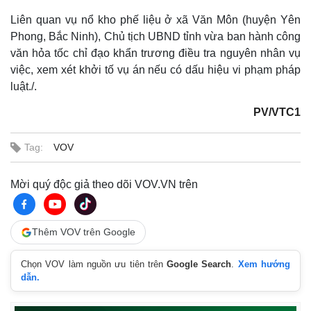
Liên quan vụ nổ kho phế liệu ở xã Văn Môn (huyện Yên
Phong, Bắc Ninh), Chủ tịch UBND tỉnh vừa ban hành công
văn hỏa tốc chỉ đạo khẩn trương điều tra nguyên nhân vụ
việc, xem xét khởi tố vụ án nếu có dấu hiệu vi phạm pháp
luật./.
PV/VTC1
Tag:
VOV
Mời quý độc giả theo dõi VOV.VN trên
Thế giới
Multimedia
Quan sát
Video
Cuộc sống đó đây
Ảnh
Thêm VOV trên Google
Hồ sơ
E-Magazine
Infographic
Chọn VOV làm nguồn ưu tiên trên
Google Search
.
Xem hướng
dẫn.