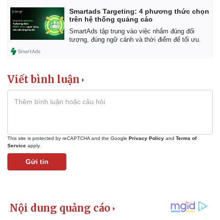
Smartads Targeting: 4 phương thức chọn
trên hệ thống quảng cáo
SmartAds tập trung vào việc nhắm đúng đối
tượng, đúng ngữ cảnh và thời điểm để tối ưu.
Viết bình luận
This site is protected by reCAPTCHA and the Google
Privacy Policy
and
Terms of
Service
apply.
Gửi tin
Kinh tế
Thị trường
Bất động sản
Giá vàng
Khởi nghiệp
Tiêu dùng
Tỷ giá
Chứng khoán
Giá cà phê