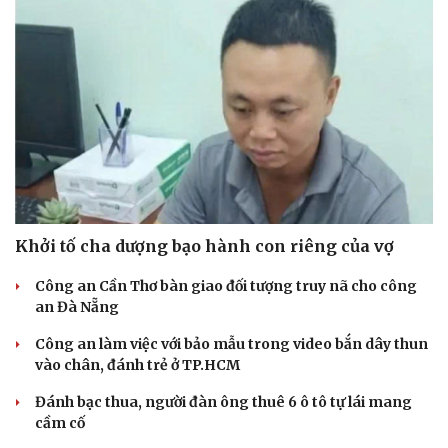
Khởi tố cha dượng bạo hành con riêng của vợ
Công an Cần Thơ bàn giao đối tượng truy nã cho công
Du lịch
Podcast
an Đà Nẵng
Tư vấn
Câu chuyện thời sự
Công an làm việc với bảo mẫu trong video bắn dây thun
Săn Tour
Đọc truyện đêm khuya
vào chân, đánh trẻ ở TP.HCM
check-in
Cửa sổ tình yêu
Kể chuyện cho bé
Đánh bạc thua, người đàn ông thuê 6 ô tô tự lái mang
Hạt giống tâm hồn
cầm cố