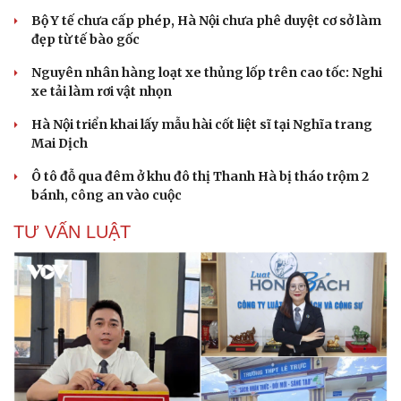
Bộ Y tế chưa cấp phép, Hà Nội chưa phê duyệt cơ sở làm
đẹp từ tế bào gốc
Nguyên nhân hàng loạt xe thủng lốp trên cao tốc: Nghi
xe tải làm rơi vật nhọn
Hà Nội triển khai lấy mẫu hài cốt liệt sĩ tại Nghĩa trang
Mai Dịch
Ô tô đỗ qua đêm ở khu đô thị Thanh Hà bị tháo trộm 2
bánh, công an vào cuộc
Văn hóa
Giải trí
TƯ VẤN LUẬT
Sân khấu - Điện ảnh
Nghệ sĩ
Văn học
Thời trang
Âm nhạc
Sao Việt
Di sản