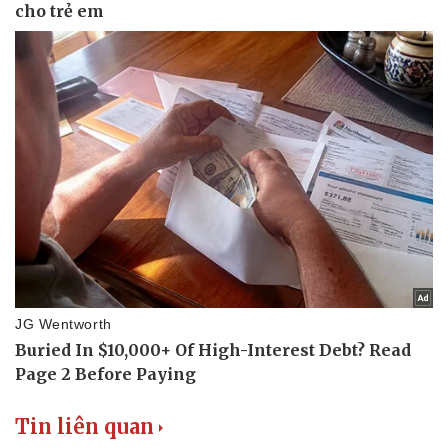
Bóng đá
Ô tô
Lịch thi đấu bóng đá
Xe máy
Thế giới thể thao
Tư vấn
eSports
Hậu trường
Tin liên quan