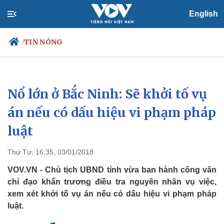
English
TIN NÓNG
/
Nổ lớn ở Bắc Ninh: Sẽ khởi tố vụ
Chính trị
Xã hội
Đảng
Tin 24h
án nếu có dấu hiệu vi phạm pháp
Tổ chức nhân sự
Dự báo thời tiết
luật
Quốc hội
Giáo dục
Nhận diện sự thật
Dấu ấn VOV
Việc làm
Thứ Tư, 16:35, 03/01/2018
Biển đảo
VOV.VN - Chủ tịch UBND tỉnh vừa ban hành công văn
chỉ đạo khẩn trương điều tra nguyên nhân vụ việc,
xem xét khởi tố vụ án nếu có dấu hiệu vi phạm pháp
luật.