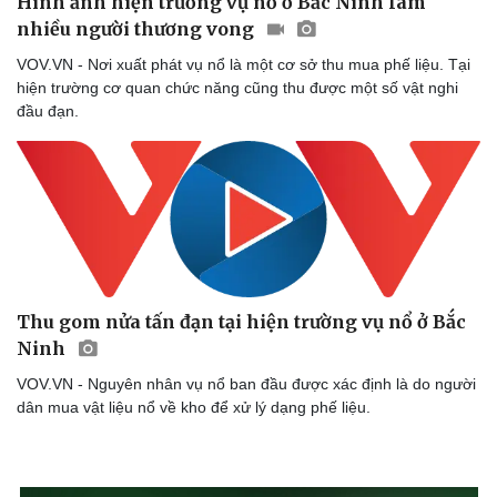
Hình ảnh hiện trường vụ nổ ở Bắc Ninh làm
nhiều người thương vong
VOV.VN - Nơi xuất phát vụ nổ là một cơ sở thu mua phế liệu. Tại
Doanh nghiệp
Công nghệ
hiện trường cơ quan chức năng cũng thu được một số vật nghi
Thông tin doanh nghiệp
Sành điệu
đầu đạn.
Doanh nghiệp 24h
Tin Công nghệ
Doanh nhân
Trải nghiệm
Vì cộng đồng
Chuyển đổi số
Thu gom nửa tấn đạn tại hiện trường vụ nổ ở Bắc
Ninh
VOV.VN - Nguyên nhân vụ nổ ban đầu được xác định là do người
dân mua vật liệu nổ về kho để xử lý dạng phế liệu.