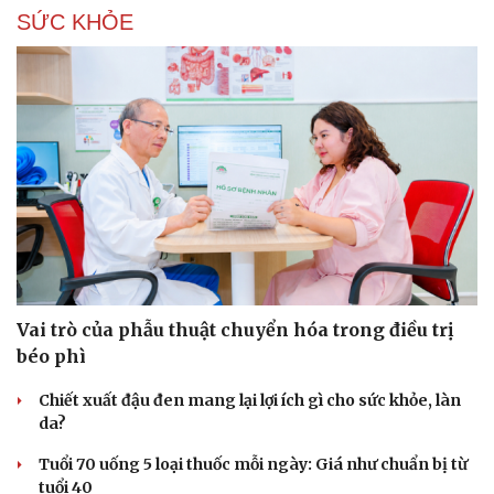
SỨC KHỎE
Sức khỏe
Đời sống
Dinh dưỡng - món ngon
Nhà đẹp
Cây thuốc
Blog
Sản phụ khoa
Tình yêu - Gia đình
Nhi khoa
Nam khoa
Làm đẹp - giảm cân
Phòng mạch online
Ăn sạch sống khỏe
Vai trò của phẫu thuật chuyển hóa trong điều trị
béo phì
Chiết xuất đậu đen mang lại lợi ích gì cho sức khỏe, làn
da?
Tuổi 70 uống 5 loại thuốc mỗi ngày: Giá như chuẩn bị từ
tuổi 40