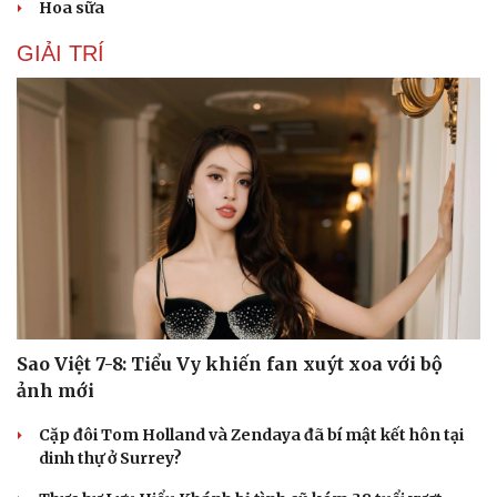
Hoa sữa
Hạt giống tâm hồn
GIẢI TRÍ
Sao Việt 7-8: Tiểu Vy khiến fan xuýt xoa với bộ
ảnh mới
Cặp đôi Tom Holland và Zendaya đã bí mật kết hôn tại
dinh thự ở Surrey?