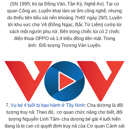
(SN 1995; trú tại Đồng Văn, Tân Kỳ, Nghệ An). Tại cơ
quan Công an, Luyện khai làm xe ôm công nghệ, nhưng
do thiếu tiền tiêu xài nên khoảng 7h40' ngày 29/3, Luyện
tới khu vực chợ Vẽ (Đông Ngạc, Bắc Từ Liêm) cướp túi
xách một người phụ nữ. Bên trong chiếc túi có 2 chiếc
điện thoại OPPO và 1,4 triệu đồng tiền mặt. Trong
ảnh: Đối tượng Trương Văn Luyện.
Kinh tế
Thị trường
7.
Vụ bé 4 tuổi bị bạo hành ở Tây Ninh
: Cha dượng là đối
Bất động sản
Giá vàng
tượng truy nã: Theo đó, cơ quan chức năng cho biết, đối
Khởi nghiệp
Tiêu dùng
tượng Nguyễn Linh Tâm- cha dượng bé gái 4 tuổi hiện
Tỷ giá
Chứng khoán
đang là bị can có quyết định truy nã của Cơ quan Cảnh sát