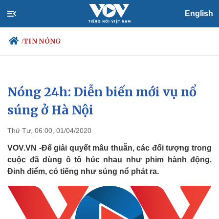
English
TIN NÓNG
/
Nóng 24h: Diễn biến mới vụ nổ
Chính trị
Xã hội
Đảng
Tin 24h
súng ở Hà Nội
Tổ chức nhân sự
Dự báo thời tiết
Quốc hội
Giáo dục
Thứ Tư, 06:00, 01/04/2020
Nhận diện sự thật
Dấu ấn VOV
Việc làm
VOV.VN -Để giải quyết mâu thuẫn, các đối tượng trong
Biển đảo
cuộc đã dùng ô tô húc nhau như phim hành động.
Đỉnh điểm, có tiếng như súng nổ phát ra.