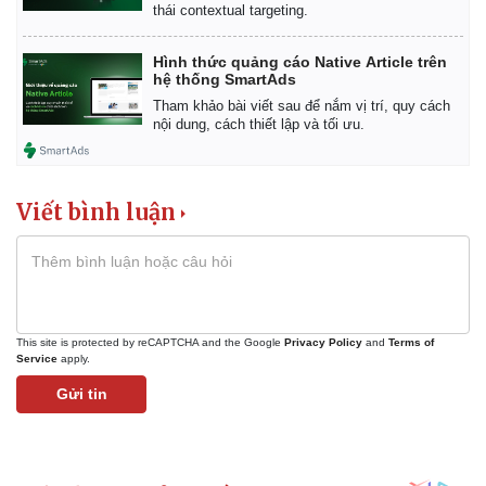
thái contextual targeting.
Hình thức quảng cáo Native Article trên
hệ thống SmartAds
Tham khảo bài viết sau để nắm vị trí, quy cách
nội dung, cách thiết lập và tối ưu.
Viết bình luận
This site is protected by reCAPTCHA and the Google
Privacy Policy
and
Terms of
Service
apply.
Gửi tin
Pháp luật
Quân sự - Quốc phòng