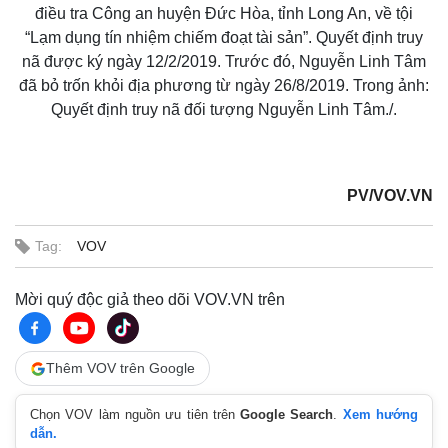
Giá cà phê
điều tra Công an huyện Đức Hòa, tỉnh Long An, về tội
“Lạm dụng tín nhiệm chiếm đoạt tài sản”. Quyết định truy
nã được ký ngày 12/2/2019. Trước đó, Nguyễn Linh Tâm
đã bỏ trốn khỏi địa phương từ ngày 26/8/2019. Trong ảnh:
Quyết định truy nã đối tượng Nguyễn Linh Tâm./.
PV/VOV.VN
Tag:
VOV
Mời quý độc giả theo dõi VOV.VN trên
Thêm VOV trên Google
Chọn VOV làm nguồn ưu tiên trên
Google Search
.
Xem hướng
dẫn.