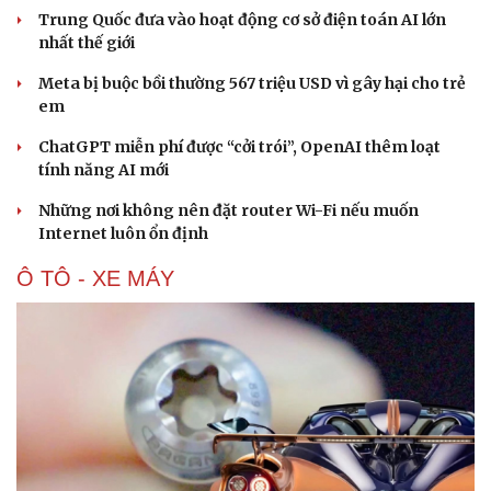
Trung Quốc đưa vào hoạt động cơ sở điện toán AI lớn
nhất thế giới
Meta bị buộc bồi thường 567 triệu USD vì gây hại cho trẻ
em
ChatGPT miễn phí được “cởi trói”, OpenAI thêm loạt
tính năng AI mới
Những nơi không nên đặt router Wi-Fi nếu muốn
Internet luôn ổn định
Ô TÔ - XE MÁY