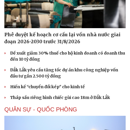
Phê duyệt kế hoạch cơ cấu lại vốn nhà nước giai
đoạn 2026-2030 trước 31/8/2026
Sức khỏe
Đời sống
Dinh dưỡng - món ngon
Nhà đẹp
Đề xuất giảm 30% thuế cho hộ kinh doanh có doanh thu
Cây thuốc
Blog
đến 10 tỷ đồng
Sản phụ khoa
Tình yêu - Gia đình
Đắk Lắk yêu cầu tăng tốc dự án khu công nghiệp vốn
Nhi khoa
đầu tư gần 2.500 tỷ đồng
Nam khoa
Làm đẹp - giảm cân
Hiến kế “chuyển đổi kép" cho kinh tế
Phòng mạch online
Ăn sạch sống khỏe
Tháp sầu riêng hình chiếc gùi cao 18m ở Đắk Lắk
QUÂN SỰ - QUỐC PHÒNG