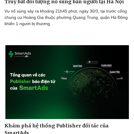
Truy bắt đối tượng nổ súng bắn người tại Hà Nội
Vụ nổ súng xảy ra khoảng 21h45 phút, ngày 30/3, tại trước cổng
chung cư Hoàng Gia thuộc phường Quang Trung, quận Hà Đông
khiến 1 người bị thương.
Doanh nghiệp
Công nghệ
Thông tin doanh nghiệp
Sành điệu
Doanh nghiệp 24h
Tin Công nghệ
Doanh nhân
Trải nghiệm
Vì cộng đồng
Chuyển đổi số
Khám phá hệ thống Publisher đối tác của
SmartAds