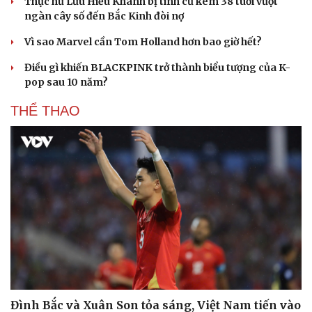
Thực hư Lưu Hiểu Khánh bị tình cũ kém 38 tuổi vượt
ngàn cây số đến Bắc Kinh đòi nợ
Vì sao Marvel cần Tom Holland hơn bao giờ hết?
Điều gì khiến BLACKPINK trở thành biểu tượng của K-
pop sau 10 năm?
THỂ THAO
Đình Bắc và Xuân Son tỏa sáng, Việt Nam tiến vào