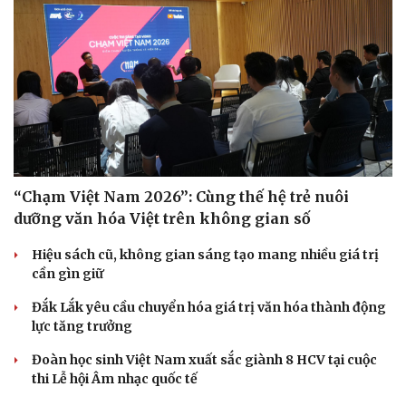
“Chạm Việt Nam 2026”: Cùng thế hệ trẻ nuôi
dưỡng văn hóa Việt trên không gian số
Hiệu sách cũ, không gian sáng tạo mang nhiều giá trị
cần gìn giữ
Đắk Lắk yêu cầu chuyển hóa giá trị văn hóa thành động
Du lịch
Podcast
lực tăng trưởng
Tư vấn
Câu chuyện thời sự
Đoàn học sinh Việt Nam xuất sắc giành 8 HCV tại cuộc
Săn Tour
Đọc truyện đêm khuya
thi Lễ hội Âm nhạc quốc tế
check-in
Cửa sổ tình yêu
Kể chuyện cho bé