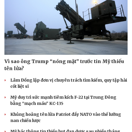
Vì sao ông Trump “nóng mặt” trước tin Mỹ thiếu
tên lửa?
Lâm Đồng lập đơn vị chuyên trách tìm kiếm, quy tập hài
cốt liệt sĩ
Mỹ duy trì sức mạnh tiêm kích F-22 tại Trung Đông
bằng “mạch máu” KC-135
Khủng hoảng tên lửa Patriot đẩy NATO vào thế lưỡng
nan chiến lược
Mỹ bác thông tin thiếu hụt đạn dược sau nhiều tháng