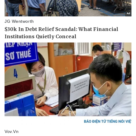
Thể thao
Ô tô - Xe máy
Bóng đá
Ô tô
Lịch thi đấu bóng đá
Xe máy
Thế giới thể thao
Tư vấn
eSports
Hậu trường