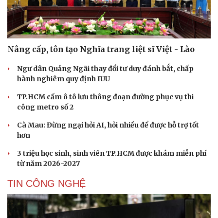
Nâng cấp, tôn tạo Nghĩa trang liệt sĩ Việt - Lào
Ngư dân Quảng Ngãi thay đổi tư duy đánh bắt, chấp
hành nghiêm quy định IUU
TP.HCM cấm ô tô lưu thông đoạn đường phục vụ thi
công metro số 2
Cà Mau: Đừng ngại hỏi AI, hỏi nhiều để được hỗ trợ tốt
hơn
3 triệu học sinh, sinh viên TP.HCM được khám miễn phí
từ năm 2026-2027
TIN CÔNG NGHỆ