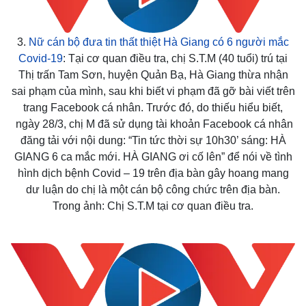
3.
Nữ cán bộ đưa tin thất thiệt Hà Giang có 6 người mắc
Covid-19
: Tại cơ quan điều tra, chị S.T.M (40 tuổi) trú tại
Thị trấn Tam Sơn, huyện Quản Bạ, Hà Giang thừa nhận
sai phạm của mình, sau khi biết vi phạm đã gỡ bài viết trên
trang Facebook cá nhân. Trước đó, do thiếu hiểu biết,
ngày 28/3, chị M đã sử dụng tài khoản Facebook cá nhân
đăng tải với nội dung: “Tin tức thời sự 10h30’ sáng: HÀ
GIANG 6 ca mắc mới. HÀ GIANG ơi cố lên” để nói về tình
hình dịch bệnh Covid – 19 trên địa bàn gây hoang mang
dư luận do chị là một cán bộ công chức trên địa bàn.
Thế giới
Multimedia
Trong ảnh: Chị S.T.M tại cơ quan điều tra.
Quan sát
Video
Cuộc sống đó đây
Ảnh
Hồ sơ
E-Magazine
Infographic