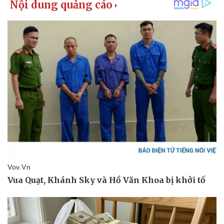
Vụ án
Vũ khí
Tin nóng
Việt Nam
Tư vấn luật
Phân tích