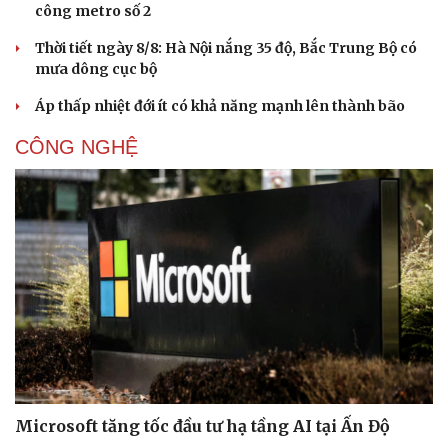
công metro số 2
Thời tiết ngày 8/8: Hà Nội nắng 35 độ, Bắc Trung Bộ có
mưa dông cục bộ
Áp thấp nhiệt đới ít có khả năng mạnh lên thành bão
CÔNG NGHỆ
Văn hóa
Giải trí
Sân khấu - Điện ảnh
Nghệ sĩ
Văn học
Thời trang
Âm nhạc
Sao Việt
Di sản
Microsoft tăng tốc đầu tư hạ tầng AI tại Ấn Độ