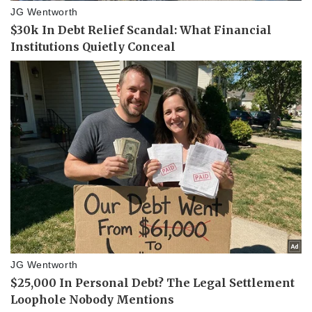
Bóng đá
Ô tô
Lịch thi đấu bóng đá
Xe máy
Thế giới thể thao
Tư vấn
eSports
Hậu trường