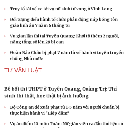
Campuchia
Làm rõ đối tượng gây tai nạn giao thông khiến một phụ
nữ tử vong rồi bỏ trốn
VỤ ÁN
Cựu Thứ trưởng Nguyễn Bá Hoan được đưa ra xét
xử ngày 18/8