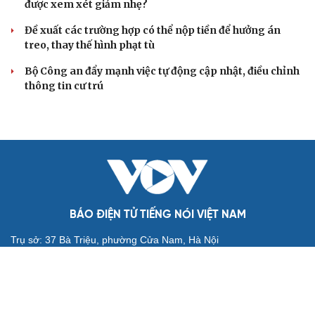
Truy tố tài xế xe tải vụ nữ sinh tử vong ở Vĩnh Long
Đối tượng điều hành tổ chức phản động núp bóng tôn
giáo lĩnh án 7 năm 6 tháng tù
Vụ gian lận thi tại Tuyên Quang: Khởi tố thêm 2 người,
nâng tổng số lên 29 bị can
Đoàn Bảo Châu bị phạt 7 năm tù về hành vi tuyên truyền
chống Nhà nước
TƯ VẤN LUẬT