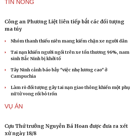
Vụ án điểm 10 môn Toán: Nữ giáo viên ra đầu thú liệu có
được xem xét giảm nhẹ?
Đề xuất các trường hợp có thể nộp tiền để hưởng án
treo, thay thế hình phạt tù
Bộ Công an đẩy mạnh việc tự động cập nhật, điều chỉnh
thông tin cư trú
TIN NÓNG
Công an Phương Liệt liên tiếp bắt các đối tượng
ma túy
Cải chính
Nhóm thanh thiếu niên mang kiếm chặn xe người dân
Tai nạn khiến người ngồi trên xe tổn thương 96%, nam
sinh Bắc Ninh bị khởi tố
Tây Ninh cảnh báo bẫy "việc nhẹ lương cao" ở