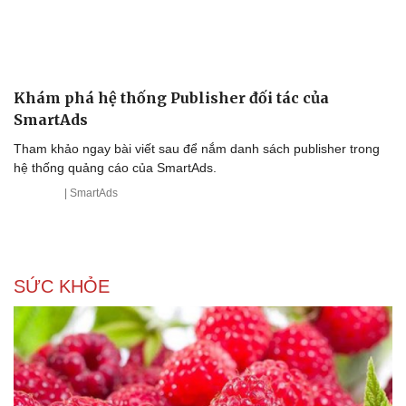
Khám phá hệ thống Publisher đối tác của
SmartAds
Tham khảo ngay bài viết sau để nắm danh sách publisher trong
hệ thống quảng cáo của SmartAds.
| SmartAds
Văn hóa
Giải trí
Sân khấu - Điện ảnh
Nghệ sĩ
Văn học
Thời trang
Âm nhạc
Sao Việt
SỨC KHỎE
Di sản