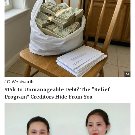
Pháp luật
Quân sự - Quốc phòng
Vụ án
Vũ khí
Tin nóng
Việt Nam