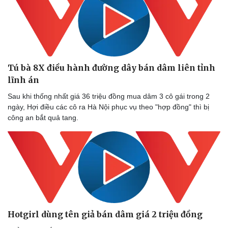
Doanh nghiệp
Công nghệ
Thông tin doanh nghiệp
Sành điệu
Doanh nghiệp 24h
Tin Công nghệ
Doanh nhân
Trải nghiệm
Tú bà 8X điều hành đường dây bán dâm liên tỉnh
Vì cộng đồng
Chuyển đổi số
lĩnh án
Sau khi thống nhất giá 36 triệu đồng mua dâm 3 cô gái trong 2
ngày, Hợi điều các cô ra Hà Nội phục vụ theo "hợp đồng" thì bị
công an bắt quả tang.
Hotgirl dùng tên giả bán dâm giá 2 triệu đồng