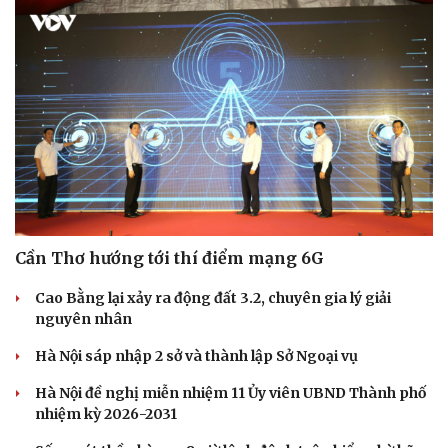
Cần Thơ hướng tới thí điểm mạng 6G
Du lịch
Podcast
Cao Bằng lại xảy ra động đất 3.2, chuyên gia lý giải
Tư vấn
Câu chuyện thời sự
nguyên nhân
Săn Tour
Đọc truyện đêm khuya
check-in
Cửa sổ tình yêu
Hà Nội sáp nhập 2 sở và thành lập Sở Ngoại vụ
Kể chuyện cho bé
Hạt giống tâm hồn
Hà Nội đề nghị miễn nhiệm 11 Ủy viên UBND Thành phố
nhiệm kỳ 2026-2031