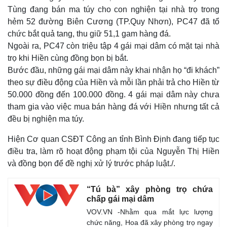
Tùng đang bán ma túy cho con nghiện tại nhà trọ trong
hẻm 52 đường Biên Cương (TP.Quy Nhơn), PC47 đã tổ
chức bắt quả tang, thu giữ 51,1 gam hàng đá.
Ngoài ra, PC47 còn triệu tập 4 gái mại dâm có mặt tại nhà
trọ khi Hiền cùng đồng bọn bị bắt.
Bước đầu, những gái mại dâm này khai nhận họ “đi khách”
theo sự điều động của Hiền và mỗi lần phải trả cho Hiền từ
50.000 đồng đến 100.000 đồng. 4 gái mại dâm này chưa
tham gia vào việc mua bán hàng đá với Hiền nhưng tất cả
đều bị nghiện ma túy.
Hiện Cơ quan CSĐT Công an tỉnh Bình Định đang tiếp tục
Thế giới
Multimedia
điều tra, làm rõ hoạt động phạm tội của Nguyễn Thị Hiền
Quan sát
Video
và đồng bọn để đề nghị xử lý trước pháp luật./.
Cuộc sống đó đây
Ảnh
Hồ sơ
E-Magazine
Infographic
“Tú bà” xây phòng trọ chứa
chấp gái mại dâm
VOV.VN -Nhằm qua mắt lực lượng
chức năng, Hoa đã xây phòng trọ ngay