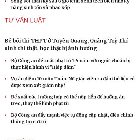
Sống sót thần kỳ sau 8 giờ lênh đênh trên biển nhờ kỹ
năng sinh tồn và phao xốp
TƯ VẤN LUẬT
Bê bối thi THPT ở Tuyên Quang, Quảng Trị: Thí
sinh thi thật, học thật bị ảnh hưởng
Bộ Công an đề xuất phạt tù 1-5 năm với người chuẩn bị
thực hiện hành vi "Hiếp dâm"