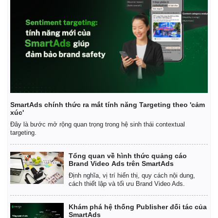
SmartAds chính thức ra mắt tính năng Targeting theo 'cảm
xúc'
Đây là bước mở rộng quan trọng trong hệ sinh thái contextual
targeting.
Tổng quan về hình thức quảng cáo
Kinh tế
Thị trường
Brand Video Ads trên SmartAds
Bất động sản
Giá vàng
Định nghĩa, vị trí hiển thị, quy cách nội dung,
Khởi nghiệp
Tiêu dùng
cách thiết lập và tối ưu Brand Video Ads.
Tỷ giá
Chứng khoán
Khám phá hệ thống Publisher đối tác của
Giá cà phê
SmartAds