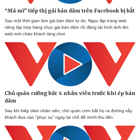
“Má mì” tiếp thị gái bán dâm trên Facebook bị bắt
Sau một thời gian làm gái bán dâm tự do, Ngọc lập trang web
riêng tập hợp hàng chục gái bán dâm rồi đăng tải hình ảnh lên
Sức khỏe
Đời sống
web mời chào khách làng chơi.
Dinh dưỡng - món ngon
Nhà đẹp
Cây thuốc
Blog
Sản phụ khoa
Tình yêu - Gia đình
Nhi khoa
Nam khoa
Làm đẹp - giảm cân
Phòng mạch online
Ăn sạch sống khỏe
Chủ quán cưỡng bức 4 nhân viên trước khi ép bán
dâm
Sau khi hiếp dâm nhân viên, chủ quán cơm bắt họ ra đường vẫy
khách đưa vào "phục vụ" ngay tại chỗ để mình thu tiền.