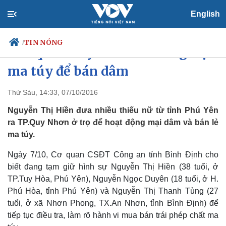
English
TIN NÓNG
/
“Nữ quái” tuyển thiếu nữ nghiện
ma túy để bán dâm
Thứ Sáu, 14:33, 07/10/2016
Chính trị
Xã hội
Đảng
Tin 24h
Nguyễn Thị Hiền đưa nhiều thiếu nữ từ tỉnh Phú Yên
Tổ chức nhân sự
Dự báo thời tiết
ra TP.Quy Nhơn ở trọ để hoạt động mại dâm và bán lẻ
Quốc hội
Giáo dục
ma túy.
Nhận diện sự thật
Dấu ấn VOV
Việc làm
Ngày 7/10, Cơ quan CSĐT Công an tỉnh Bình Định cho
Biển đảo
biết đang tạm giữ hình sự Nguyễn Thị Hiền (38 tuổi, ở
TP.Tuy Hòa, Phú Yên), Nguyễn Ngọc Duyên (18 tuổi, ở H.
Phú Hòa, tỉnh Phú Yên) và Nguyễn Thị Thanh Tùng (27
tuổi, ở xã Nhơn Phong, TX.An Nhơn, tỉnh Bình Định) để
tiếp tục điều tra, làm rõ hành vi mua bán trái phép chất ma