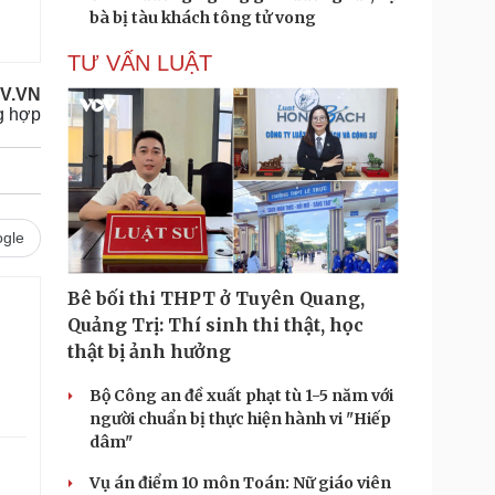
bà bị tàu khách tông tử vong
TƯ VẤN LUẬT
OV.VN
g hợp
gle
Bê bối thi THPT ở Tuyên Quang,
Quảng Trị: Thí sinh thi thật, học
thật bị ảnh hưởng
Bộ Công an đề xuất phạt tù 1-5 năm với
người chuẩn bị thực hiện hành vi "Hiếp
dâm"
Vụ án điểm 10 môn Toán: Nữ giáo viên