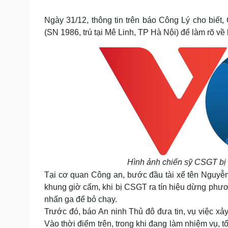
Tin nóng
Việt Nam
Tư vấn luật
Phân tích
Ngày 31/12, thông tin trên báo Công Lý cho biế
(SN 1986, trú tại Mê Linh, TP Hà Nội) để làm rõ về
Sức khỏe
Đời sống
Dinh dưỡng - món ngon
Nhà đẹp
Cây thuốc
Blog
Sản phụ khoa
Tình yêu - Gia đình
Nhi khoa
Nam khoa
Làm đẹp - giảm cân
Phòng mạch online
Ăn sạch sống khỏe
Cải chính
Hình ảnh chiến sỹ CSGT bị tà
Tại cơ quan Công an, bước đầu tài xế tên Nguyễn
khung giờ cấm, khi bị CSGT ra tín hiệu dừng phươn
nhấn ga để bỏ chạy.
Trước đó, báo An ninh Thủ đô đưa tin, vụ việc xảy
Vào thời điểm trên, trong khi đang làm nhiệm vụ, t