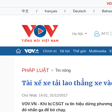
VO
中文
/
français
/
Deutsch
/
Bahas
34°C
Hà Nội
Chính trị
Xã hội
Thế giới
Multimedia
K
Chính trị
Xã hội
Đảng
Tin 24h
PHÁP LUẬT
Tin nóng
Tổ chức nhân sự
Dự báo thời tiết
Quốc hội
Giáo dục
Tài xế xe tải lao thẳng xe v
Nhận diện sự thật
Dấu ấn VOV
Việc làm
Biển đảo
Chủ Nhật, 14:01, 31/12/2017
Pháp luật
Quân sự - Quốc phòng
VOV.VN - Khi bị CSGT ra tín hiệu dừng phương 
Vụ án
Vũ khí
đó nhấn ga để bỏ chạy.