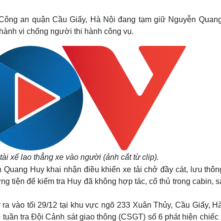
Lịch thi đấu bóng đá
Xe máy
Thế giới thể thao
Tư vấn
t, Công an quận Cầu Giấy, Hà Nội đang tạm giữ Nguyễn Quan
eSports
V
 hành vi chống người thi hành công vụ.
Hậu trường
Văn hóa
Giải trí
D
Sân khấu - Điện ảnh
Nghệ sĩ
Văn học
Thời trang
Âm nhạc
Sao Việt
c
Di sản
i xế lao thẳng xe vào người (ảnh cắt từ clip).
 Quang Huy khai nhận điều khiển xe tải chở đầy cát, lưu thôn
g tiện để kiểm tra Huy đã không hợp tác, cố thủ trong cabin, 
 ra vào tối 29/12 tại khu vực ngõ 233 Xuân Thủy, Cầu Giấy, H
ổ tuần tra Đội Cảnh sát giao thông (CSGT) số 6 phát hiện chiếc 