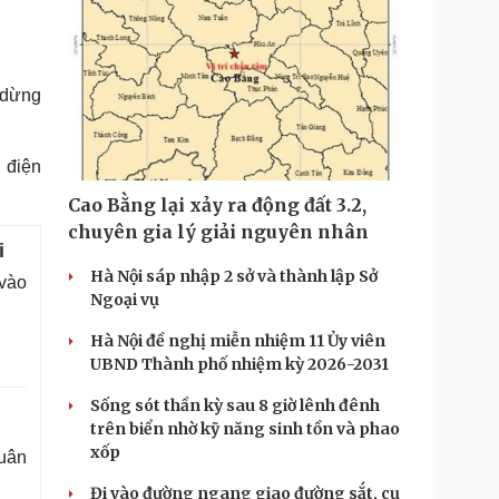
 dừng
 điện
Cao Bằng lại xảy ra động đất 3.2,
chuyên gia lý giải nguyên nhân
i
Hà Nội sáp nhập 2 sở và thành lập Sở
 vào
Ngoại vụ
Hà Nội đề nghị miễn nhiệm 11 Ủy viên
UBND Thành phố nhiệm kỳ 2026-2031
Sống sót thần kỳ sau 8 giờ lênh đênh
trên biển nhờ kỹ năng sinh tồn và phao
xốp
quân
Đi vào đường ngang giao đường sắt, cụ