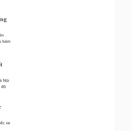
ờng
ên
đu bám
t
à Nội
ủ đô
c
iếc xe