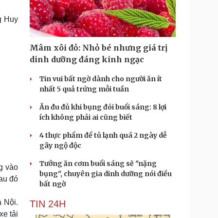
Doanh nghiệp 24h
Tin Công nghệ
Doanh nhân
Trải nghiệm
g Huy
ì cộng đồng
Chuyển đổi số
Mâm xôi đỏ: Nhỏ bé nhưng giá trị
u lịch
Podcast
dinh dưỡng đáng kinh ngạc
Tư vấn
Câu chuyện thời sự
Săn Tour
Đọc truyện đêm khuya
Tin vui bất ngờ dành cho người ăn ít
heck-in
Cửa sổ tình yêu
nhất 5 quả trứng mỗi tuần
Kể chuyện cho bé
Ăn đu đủ khi bụng đói buổi sáng: 8 lợi
Hạt giống tâm hồn
ích không phải ai cũng biết
4 thực phẩm để tủ lạnh quá 2 ngày dễ
gây ngộ độc
Tưởng ăn cơm buổi sáng sẽ "nặng
g vào
bụng", chuyên gia dinh dưỡng nói điều
sau đó
bất ngờ
à Nội.
TIN 24H
xe tải