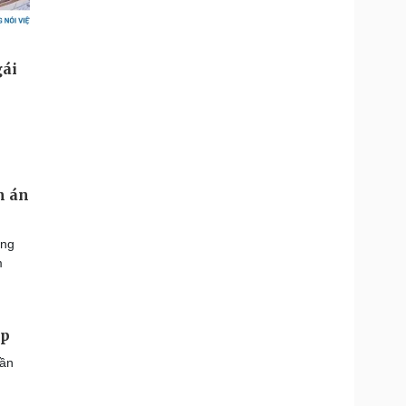
n án
àng
m
ớp
gần