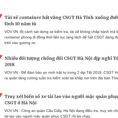
Tài xế container hất văng CSGT Hà Tĩnh xuống đư
lĩnh 10 năm tù
VOV.VN -Bị cảnh sát dừng xe kiểm tra, tài xế không chấp hành mà l
container phóng đi đồng thời liên tục lạng lách để hất CSGT đang 
trên vào gương xe.
Nhiều đối tượng chống đối CSGT Hà Nội dịp nghỉ Tế
2018
VOV.VN - Để đảm bảo an ninh trật tự trong 2 dịp Tết 2018, CSGT H
ra quân tăng cường tuần tra kiểm soát tại khắp nơi trên địa bàn Th
Truy xét biển số xe tải lao vào người mặc quân phụ
CSGT ở Hà Nội
VOV.VN - Công an quận Cầu Giấy, Hà Nội đang điều tra, truy xét ch
tải lao vào người mặc quân phục CSGT rồi bỏ chạy.