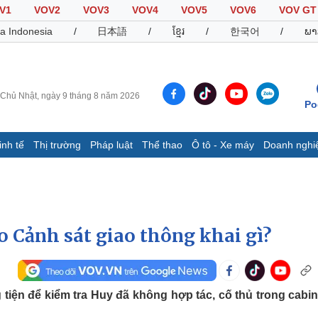
V1
VOV2
VOV3
VOV4
VOV5
VOV6
VOV GT
a Indonesia
/
日本語
/
ខ្មែរ
/
한국어
/
ພາ
Chủ Nhật, ngày 9 tháng 8 năm 2026
Po
inh tế
Thị trường
Pháp luật
Thể thao
Ô tô - Xe máy
Doanh nghi
Thế giới
Multimedia
K
Quan sát
Video
B
Cuộc sống đó đây
Ảnh
K
Hồ sơ
E-Magazine
ào Cảnh sát giao thông khai gì?
Infographic
Thể thao
Ô tô - Xe máy
D
tiện để kiểm tra Huy đã không hợp tác, cố thủ trong cabin
Bóng đá
Ô tô
T