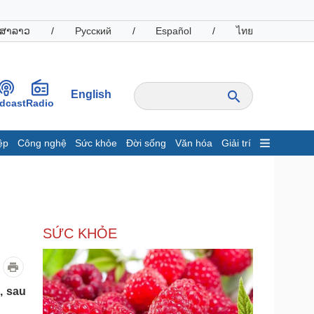
ສາລາວ
/
Русский
/
Español
/
ไทย
English
dcast
Radio
ệp
Công nghệ
Sức khỏe
Đời sống
Văn hóa
Giải trí
inh tế
Thị trường
ất động sản
Giá vàng
hởi nghiệp
Tiêu dùng
Tỷ giá
SỨC KHỎE
Chứng khoán
Giá cà phê
oanh nghiệp
Công nghệ
, sau
hông tin doanh nghiệp
Sành điệu