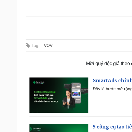
Tag:
VOV
Mời quý độc giả theo
SmartAds chính 
Đây là bước mở rộng 
5 công cụ tạo t