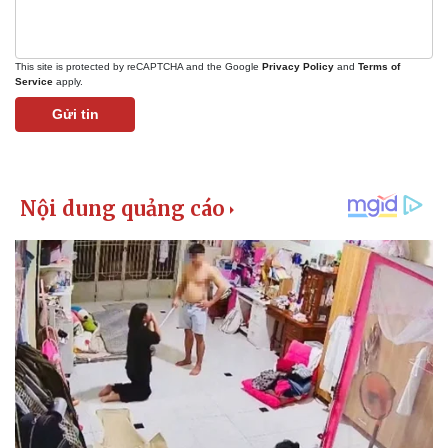
Bất động sản
Giá vàng
Khởi nghiệp
Tiêu dùng
Tỷ giá
This site is protected by reCAPTCHA and the Google
Privacy Policy
and
Terms of
Chứng khoán
Service
apply.
Giá cà phê
Gửi tin