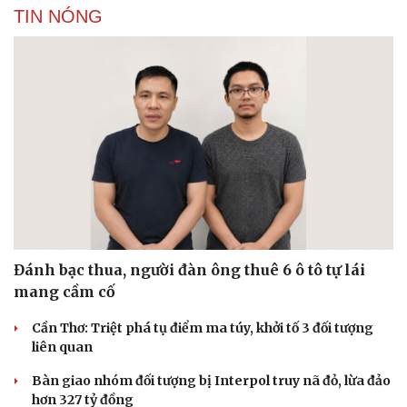
TIN NÓNG
Du lịch
Podcast
Đánh bạc thua, người đàn ông thuê 6 ô tô tự lái
Tư vấn
Câu chuyện thời sự
Săn Tour
Đọc truyện đêm khuya
mang cầm cố
check-in
Cửa sổ tình yêu
Kể chuyện cho bé
Cần Thơ: Triệt phá tụ điểm ma túy, khởi tố 3 đối tượng
Hạt giống tâm hồn
liên quan
Bàn giao nhóm đối tượng bị Interpol truy nã đỏ, lừa đảo
hơn 327 tỷ đồng