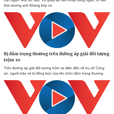
can ngăn. Một lúc sau, Vũ quay lại cầm khẩu súng ngắn, dí vào
thái dương anh Khang bóp cò.
Bị đâm trọng thương trên đường áp giải đối tượng
trộm xe
Trên đường áp giải đối tượng trộm xe điện đến về trụ sở Công
an, người bảo vệ bị đồng bọn của tên trộm đâm trọng thương.
Doanh nghiệp
Công nghệ
Thông tin doanh nghiệp
Sành điệu
Doanh nghiệp 24h
Tin Công nghệ
Doanh nhân
Trải nghiệm
Vì cộng đồng
Chuyển đổi số