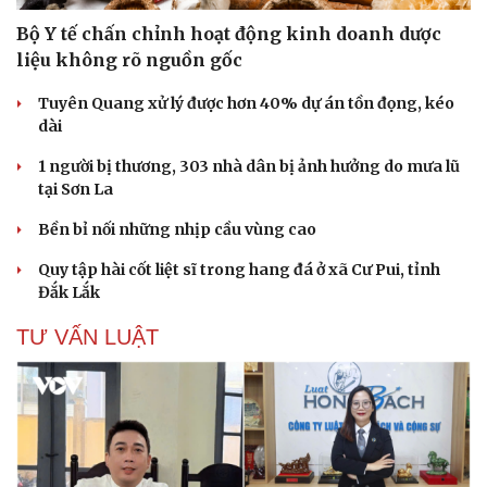
Bộ Y tế chấn chỉnh hoạt động kinh doanh dược
liệu không rõ nguồn gốc
Tuyên Quang xử lý được hơn 40% dự án tồn đọng, kéo
dài
1 người bị thương, 303 nhà dân bị ảnh hưởng do mưa lũ
Văn hóa
Giải trí
tại Sơn La
Sân khấu - Điện ảnh
Nghệ sĩ
Bền bỉ nối những nhịp cầu vùng cao
Văn học
Thời trang
Âm nhạc
Sao Việt
Quy tập hài cốt liệt sĩ trong hang đá ở xã Cư Pui, tỉnh
Di sản
Đắk Lắk
TƯ VẤN LUẬT