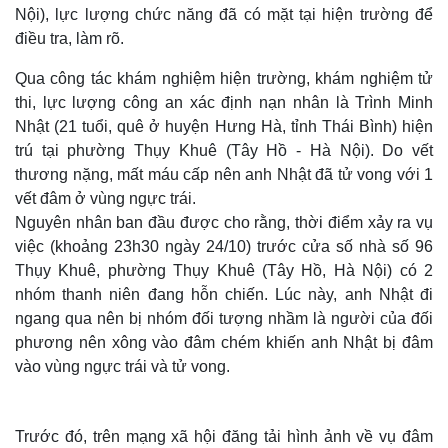
Nội), lực lượng chức năng đã có mặt tại hiện trường để
điều tra, làm rõ.
Qua công tác khám nghiệm hiện trường, khám nghiệm tử
thi, lực lượng công an xác định nạn nhân là Trình Minh
Nhật (21 tuổi, quê ở huyện Hưng Hà, tỉnh Thái Bình) hiện
trú tại phường Thụy Khuê (Tây Hồ - Hà Nội). Do vết
thương nặng, mất máu cấp nên anh Nhật đã tử vong với 1
vết đâm ở vùng ngực trái.
Nguyên nhân ban đầu được cho rằng, thời điểm xảy ra vụ
việc (khoảng 23h30 ngày 24/10) trước cửa số nhà số 96
Thụy Khuê, phường Thụy Khuê (Tây Hồ, Hà Nội) có 2
nhóm thanh niên đang hỗn chiến. Lúc này, anh Nhật đi
ngang qua nên bị nhóm đối tượng nhầm là người của đối
phương nên xông vào đâm chém khiến anh Nhật bị đâm
vào vùng ngực trái và tử vong.
Trước đó, trên mạng xã hội đăng tải hình ảnh về vụ đâm