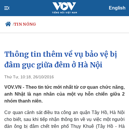
English
TIN NÓNG
/
Thông tin thêm về vụ bảo vệ bị
Chính trị
Xã hội
Đảng
Tin 24h
đâm gục giữa đêm ở Hà Nội
Tổ chức nhân sự
Dự báo thời tiết
Quốc hội
Giáo dục
Thứ Tư, 10:18, 26/10/2016
Nhận diện sự thật
Dấu ấn VOV
Việc làm
VOV.VN - Theo tin tức mới nhất từ cơ quan chức năng,
Biển đảo
anh Nhật là nạn nhân của một vụ hỗn chiến giữa 2
nhóm thanh niên.
Cơ quan cảnh sát điều tra công an quận Tây Hồ, Hà Nội
cho biết, sau khi tiếp nhận thông tin về vụ việc một người
đàn ông bị đâm chết trên phố Thụy Khuê (Tây Hồ - Hà