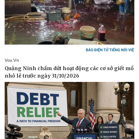
Thể thao
Ô tô - Xe máy
Bóng đá
Ô tô
Lịch thi đấu bóng đá
Xe máy
Thế giới thể thao
Tư vấn
eSports
Hậu trường