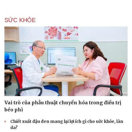
Dinh dưỡng - món ngon
Nhà đẹp
Cây thuốc
Blog
Sản phụ khoa
Tình yêu - Gia đình
SỨC KHỎE
Nhi khoa
Nam khoa
Làm đẹp - giảm cân
Phòng mạch online
Ăn sạch sống khỏe
Vai trò của phẫu thuật chuyển hóa trong điều trị
béo phì
Chiết xuất đậu đen mang lại lợi ích gì cho sức khỏe, làn
da?