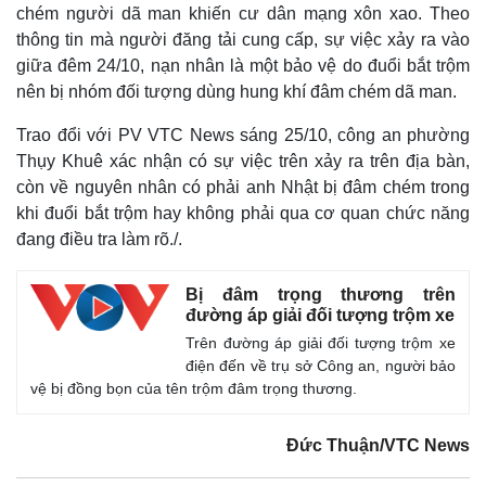
chém người dã man khiến cư dân mạng xôn xao. Theo
thông tin mà người đăng tải cung cấp, sự việc xảy ra vào
giữa đêm 24/10, nạn nhân là một bảo vệ do đuổi bắt trộm
nên bị nhóm đối tượng dùng hung khí đâm chém dã man.
Trao đổi với PV VTC News sáng 25/10, công an phường
Thụy Khuê xác nhận có sự việc trên xảy ra trên địa bàn,
còn về nguyên nhân có phải anh Nhật bị đâm chém trong
khi đuổi bắt trộm hay không phải qua cơ quan chức năng
đang điều tra làm rõ./.
Bị đâm trọng thương trên
đường áp giải đối tượng trộm xe
Trên đường áp giải đối tượng trộm xe
Thế giới
Multimedia
điện đến về trụ sở Công an, người bảo
vệ bị đồng bọn của tên trộm đâm trọng thương.
Quan sát
Video
Cuộc sống đó đây
Ảnh
Hồ sơ
E-Magazine
Đức Thuận/VTC News
Infographic