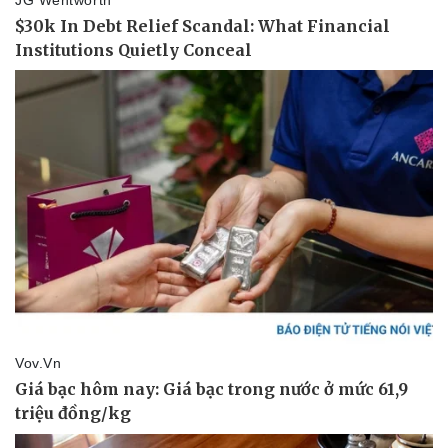
Pháp luật
Quân sự - Quốc phòng
Vụ án
Vũ khí
Tin nóng
Việt Nam
Tư vấn luật
Phân tích