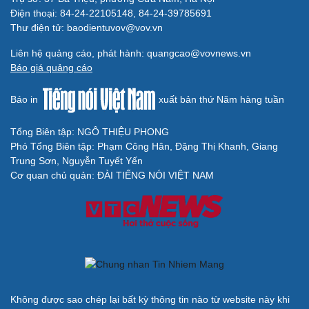
Bộ Công an đề xuất phạt tù 1-5 năm với người chuẩn bị
thực hiện hành vi "Hiếp dâm"
Vụ án điểm 10 môn Toán: Nữ giáo viên ra đầu thú liệu có
được xem xét giảm nhẹ?
Đề xuất các trường hợp có thể nộp tiền để hưởng án
treo, thay thế hình phạt tù
Bộ Công an đẩy mạnh việc tự động cập nhật, điều chỉnh
thông tin cư trú
BÁO ĐIỆN TỬ TIẾNG NÓI VIỆT NAM
Trụ sở: 37 Bà Triệu, phường Cửa Nam, Hà Nội