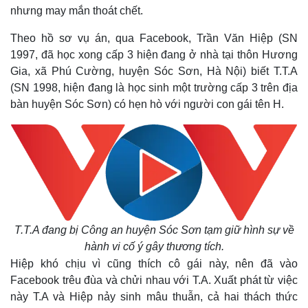
nhưng may mắn thoát chết.
Theo hồ sơ vụ án, qua Facebook, Trần Văn Hiệp (SN
1997, đã học xong cấp 3 hiện đang ở nhà tại thôn Hương
Gia, xã Phú Cường, huyện Sóc Sơn, Hà Nội) biết T.T.A
(SN 1998, hiện đang là học sinh một trường cấp 3 trên địa
bàn huyện Sóc Sơn) có hẹn hò với người con gái tên H.
T.T.A đang bị Công an huyện Sóc Sơn tạm giữ hình sự về
hành vi cố ý gây thương tích.
Hiệp khó chịu vì cũng thích cô gái này, nên đã vào
Facebook trêu đùa và chửi nhau với T.A. Xuất phát từ việc
này T.A và Hiệp nảy sinh mâu thuẫn, cả hai thách thức