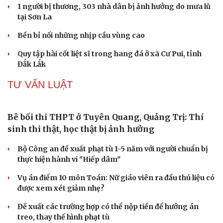
Chiết xuất đậu đen mang lại lợi ích gì cho sức khỏe, làn
da?
Du lịch
Podcast
Tuổi 70 uống 5 loại thuốc mỗi ngày: Giá như chuẩn bị từ
tuổi 40
Tư vấn
Câu chuyện thời sự
Săn Tour
Đọc truyện đêm khuya
Tại sao cần cấm kinh doanh khí N2O (khí cười) ngoài
check-in
Cửa sổ tình yêu
mục đích y tế?
Kể chuyện cho bé
Hạt giống tâm hồn
Loại lá vừa cay vừa đắng là vị thuốc bổ gan, biết dùng
sức khoẻ càng thăng hạng
TIN 24H
Bộ Y tế chấn chỉnh hoạt động kinh doanh dược
liệu không rõ nguồn gốc
Tuyên Quang xử lý được hơn 40% dự án tồn đọng, kéo
dài