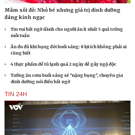
Mâm xôi đỏ: Nhỏ bé nhưng giá trị dinh dưỡng
đáng kinh ngạc
Tin vui bất ngờ dành cho người ăn ít nhất 5 quả trứng
mỗi tuần
Ăn đu đủ khi bụng đói buổi sáng: 8 lợi ích không phải ai
cũng biết
4 thực phẩm để tủ lạnh quá 2 ngày dễ gây ngộ độc
Tưởng ăn cơm buổi sáng sẽ "nặng bụng", chuyên gia
dinh dưỡng nói điều bất ngờ
TIN 24H