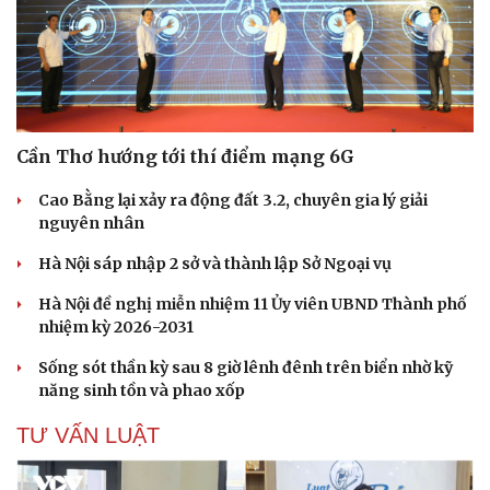
Cần Thơ hướng tới thí điểm mạng 6G
Cao Bằng lại xảy ra động đất 3.2, chuyên gia lý giải
Văn hóa
Giải trí
nguyên nhân
Sân khấu - Điện ảnh
Nghệ sĩ
Hà Nội sáp nhập 2 sở và thành lập Sở Ngoại vụ
Văn học
Thời trang
Âm nhạc
Sao Việt
Hà Nội đề nghị miễn nhiệm 11 Ủy viên UBND Thành phố
Di sản
nhiệm kỳ 2026-2031
Sống sót thần kỳ sau 8 giờ lênh đênh trên biển nhờ kỹ
năng sinh tồn và phao xốp
TƯ VẤN LUẬT