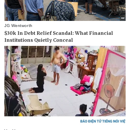
Pháp luật
Quân sự - Quốc phòng
Vụ án
Vũ khí
Tin nóng
Việt Nam
Tư vấn luật
Phân tích