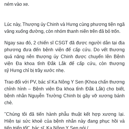
ném vào xe.
Lúc này, Thượng úy Chinh và Hưng cùng phương tiện ngã
văng xuống đường, còn nhóm thanh niên trên đã bỏ trốn.
Ngay sau đó, 2 chiến sĩ CSGT đã được người dân tại địa
phương đưa đến bệnh viện để cấp cứu. Do vết thương
quá nặng nên thượng úy Chinh được chuyển lên Bệnh
viện Đa khoa tỉnh Đắk Lắk để cấp cứu, còn thượng
sỹ Hưng chỉ bị trầy xước nhẹ.
Trao đổi với PV, bác sĩ Ka Nông Y Sen (Khoa chấn thương
chỉnh hình – Bệnh viện Đa khoa tỉnh Đắk Lắk) cho biết,
bệnh nhân Nguyễn Trường Chinh bị gãy vỡ xương bánh
Thế giới
Multimedia
chè.
Quan sát
Video
Cuộc sống đó đây
Ảnh
"Chúng tôi đã tiến hành phẫu thuật kết hợp xương lại.
Hồ sơ
E-Magazine
Hiện tại sức khoẻ của bệnh nhân này đang phục hồi và
Infographic
tiến triển tốt", bác sĩ Ka Nông Y Sen nói./.