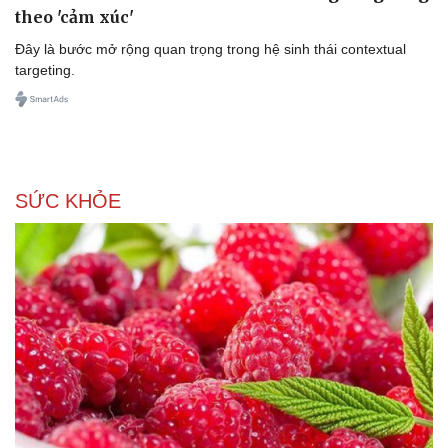
Sức khỏe
Đời sống
theo 'cảm xúc'
Dinh dưỡng - món ngon
Nhà đẹp
Đây là bước mở rộng quan trọng trong hệ sinh thái contextual
Cây thuốc
Blog
targeting.
Sản phụ khoa
Tình yêu - Gia đình
Nhi khoa
Nam khoa
Làm đẹp - giảm cân
Phòng mạch online
Ăn sạch sống khỏe
SỨC KHỎE