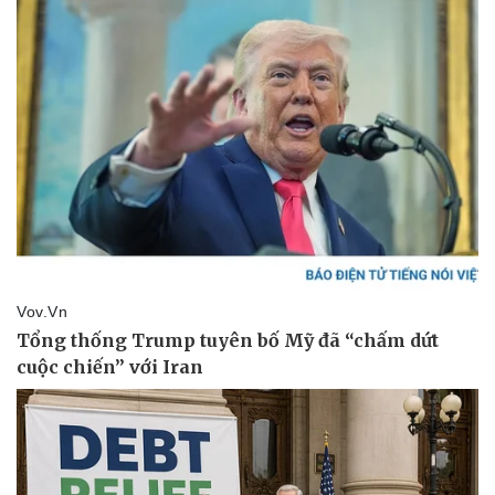
Thể thao
Ô tô - Xe máy
Bóng đá
Ô tô
Lịch thi đấu bóng đá
Xe máy
Thế giới thể thao
Tư vấn
eSports
Hậu trường