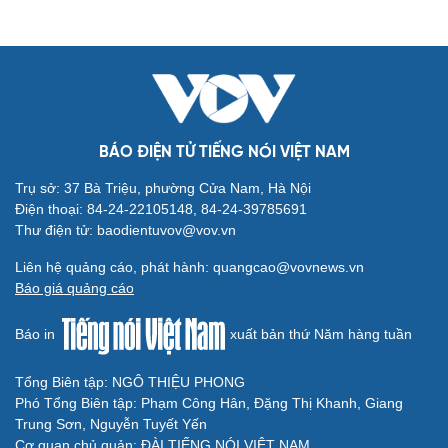
BÁO ĐIỆN TỬ TIẾNG NÓI VIỆT NAM
Trụ sở: 37 Bà Triệu, phường Cửa Nam, Hà Nội
Điện thoại: 84-24-22105148, 84-24-39785691
Thư điện tử: baodientuvov@vov.vn
Liên hệ quảng cáo, phát hành: quangcao@vovnews.vn
Báo giá quảng cáo
Báo in
xuất bản thứ Năm hàng tuần
Tổng Biên tập: NGÔ THIỆU PHONG
Phó Tổng Biên tập: Phạm Công Hân, Đặng Thị Khanh, Giang
Trung Sơn, Nguyễn Tuyết Yến
Cơ quan chủ quản: ĐÀI TIẾNG NÓI VIỆT NAM