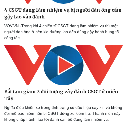
4 CSGT đang làm nhiệm vụ bị người đàn ông cầm
gậy lao vào đánh
VOV.VN -Trong khi 4 chiến sĩ CSGT đang làm nhiệm vụ thì một
người đàn ông ở bên kia đường lao đến dùng gậy hành hung tổ
công tác.
Bắt tạm giam 2 đối tượng vây đánh CSGT ở miền
Tây
Doanh nghiệp
Công nghệ
Thông tin doanh nghiệp
Sành điệu
Nghĩa điều khiển xe trong tình trạng có dấu hiệu say xỉn và không
Doanh nghiệp 24h
Tin Công nghệ
đội mũ bảo hiểm nên bị CSGT dừng xe kiểm tra. Thanh niên này
Doanh nhân
Trải nghiệm
không chấp hành, lao tới đánh cán bộ đang làm nhiệm vụ.
Vì cộng đồng
Chuyển đổi số