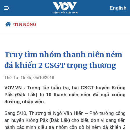
English
TIN NÓNG
/
Truy tìm nhóm thanh niên ném
Chính trị
Xã hội
Đảng
Tin 24h
đá khiến 2 CSGT trọng thương
Tổ chức nhân sự
Dự báo thời tiết
Quốc hội
Giáo dục
Thứ Tư, 15:35, 05/10/2016
Nhận diện sự thật
Dấu ấn VOV
Việc làm
VOV.VN - Trong lúc tuần tra, hai CSGT huyện Krông
Biển đảo
Păk (Đăk Lăk) bị 10 thanh niên ném đá ngã xuống
đường, nhập viện.
Sáng 5/10, Thượng tá Ngô Văn Hiển – Phó trưởng công
an huyện Krông Pắk (Đắk Lắk) cho biết, đơn vị đang tiến
hành xác minh điều tra nhóm côn đồ bị ném đá khiến 2