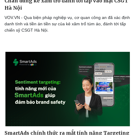
Chân dung kẻ xăm trổ đánh tới tấp vào mặt CSGT
Hà Nội
VOV.VN - Qua biện pháp nghiệp vụ, cơ quan công an đã xác định
danh tính và tiền án tiền sự của kẻ xăm trổ túm áo, đánh tới tấp
chiến sỹ CSGT Hà Nội.
SmartAds chính thức ra mắt tính năng Targeting