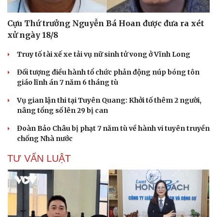
Cựu Thứ trưởng Nguyễn Bá Hoan được đưa ra xét
xử ngày 18/8
Truy tố tài xế xe tải vụ nữ sinh tử vong ở Vĩnh Long
Đối tượng điều hành tổ chức phản động núp bóng tôn
giáo lĩnh án 7 năm 6 tháng tù
Vụ gian lận thi tại Tuyên Quang: Khởi tố thêm 2 người,
nâng tổng số lên 29 bị can
Đoàn Bảo Châu bị phạt 7 năm tù về hành vi tuyên truyền
chống Nhà nước
TƯ VẤN LUẬT
Cải chính