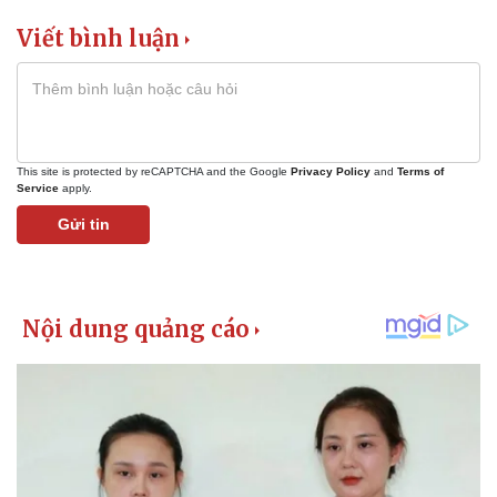
Bất động sản
Giá vàng
Viết bình luận
Khởi nghiệp
Tiêu dùng
Tỷ giá
Chứng khoán
Giá cà phê
This site is protected by reCAPTCHA and the Google
Privacy Policy
and
Terms of
Service
apply.
Gửi tin