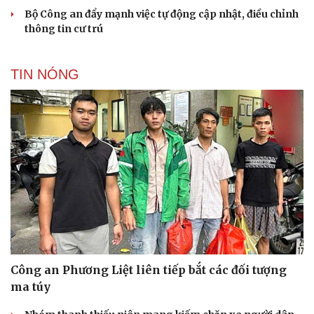
Bộ Công an đẩy mạnh việc tự động cập nhật, điều chỉnh
thông tin cư trú
TIN NÓNG
Du lịch
Podcast
Tư vấn
Câu chuyện thời sự
Săn Tour
Đọc truyện đêm khuya
check-in
Cửa sổ tình yêu
Công an Phương Liệt liên tiếp bắt các đối tượng
Kể chuyện cho bé
ma túy
Hạt giống tâm hồn