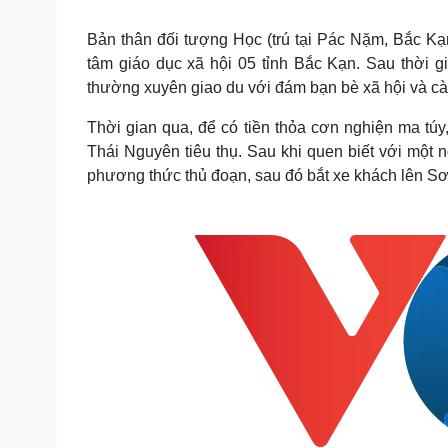
Tin nóng
Việt Nam
Tư vấn luật
Phân tích
Bản thân đối tượng Học (trú tại Pác Nặm, Bắc Kạn)
tâm giáo dục xã hội 05 tỉnh Bắc Kạn. Sau thời g
thường xuyên giao du với đám bạn bè xã hội và cà
Sức khỏe
Đời sống
Thời gian qua, để có tiền thỏa cơn nghiện ma tú
Dinh dưỡng - món ngon
Nhà đẹp
Thái Nguyên tiêu thụ. Sau khi quen biết với một
Cây thuốc
Blog
phương thức thủ đoạn, sau đó bắt xe khách lên Sơ
Sản phụ khoa
Tình yêu - Gia đình
Nhi khoa
Nam khoa
Làm đẹp - giảm cân
Phòng mạch online
Ăn sạch sống khỏe
Cải chính