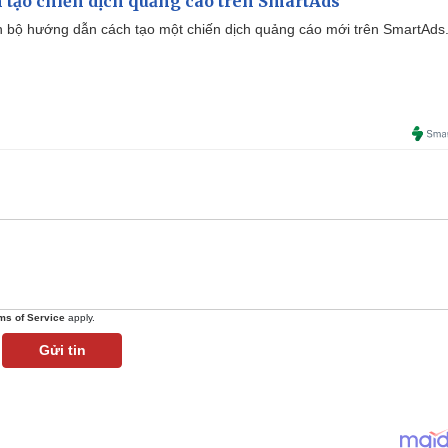
 tạo chiến dịch quảng cáo trên SmartAds
 bộ hướng dẫn cách tạo một chiến dịch quảng cáo mới trên SmartAds
ms of Service
apply.
Gửi tin