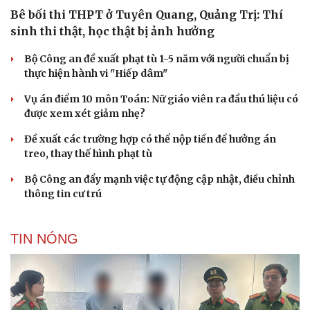
Bê bối thi THPT ở Tuyên Quang, Quảng Trị: Thí
sinh thi thật, học thật bị ảnh hưởng
Bộ Công an đề xuất phạt tù 1-5 năm với người chuẩn bị
thực hiện hành vi "Hiếp dâm"
Vụ án điểm 10 môn Toán: Nữ giáo viên ra đầu thú liệu có
được xem xét giảm nhẹ?
Đề xuất các trường hợp có thể nộp tiền để hưởng án
treo, thay thế hình phạt tù
Du lịch
Podcast
Bộ Công an đẩy mạnh việc tự động cập nhật, điều chỉnh
Tư vấn
Câu chuyện thời sự
thông tin cư trú
Săn Tour
Đọc truyện đêm khuya
check-in
Cửa sổ tình yêu
Kể chuyện cho bé
TIN NÓNG
Hạt giống tâm hồn