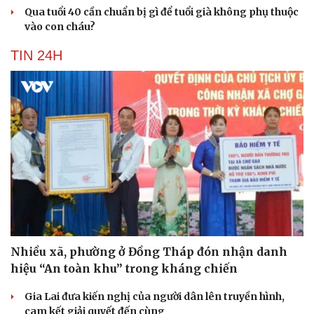
Sân khấu - Điện ảnh
Nghệ sĩ
Qua tuổi 40 cần chuẩn bị gì để tuổi già không phụ thuộc
Văn học
Thời trang
vào con cháu?
Âm nhạc
Sao Việt
Di sản
TIN 24H
Nhiều xã, phường ở Đồng Tháp đón nhận danh
hiệu “An toàn khu” trong kháng chiến
Gia Lai đưa kiến nghị của người dân lên truyền hình,
cam kết giải quyết đến cùng