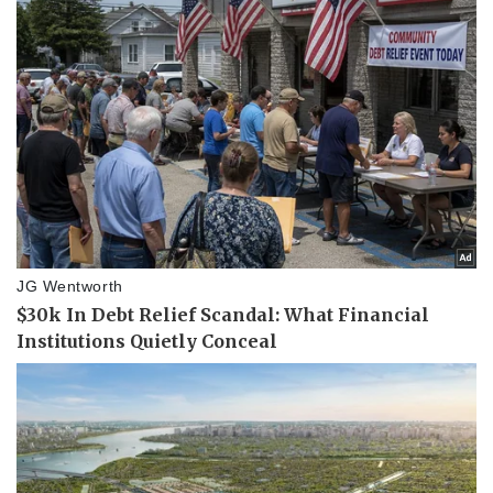
Pháp luật
Quân sự - Quốc phòng
Vụ án
Vũ khí
Tin nóng
Việt Nam
Tư vấn luật
Phân tích