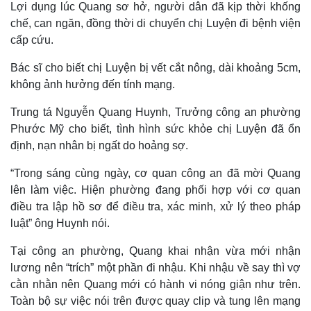
Lợi dụng lúc Quang sơ hở, người dân đã kịp thời khống
chế, can ngăn, đồng thời di chuyển chị Luyện đi bệnh viện
Thế giới
Multimedia
cấp cứu.
Quan sát
Video
Bác sĩ cho biết chị Luyện bị vết cắt nông, dài khoảng 5cm,
Cuộc sống đó đây
Ảnh
Hồ sơ
E-Magazine
không ảnh hưởng đến tính mạng.
Infographic
Trung tá Nguyễn Quang Huynh, Trưởng công an phường
Phước Mỹ cho biết, tình hình sức khỏe chị Luyện đã ổn
định, nạn nhân bị ngất do hoảng sợ.
“Trong sáng cùng ngày, cơ quan công an đã mời Quang
lên làm việc. Hiện phường đang phối hợp với cơ quan
điều tra lập hồ sơ để điều tra, xác minh, xử lý theo pháp
luật” ông Huynh nói.
Tại công an phường, Quang khai nhận vừa mới nhận
lương nên “trích” một phần đi nhậu. Khi nhậu về say thì vợ
cằn nhằn nên Quang mới có hành vi nóng giận như trên.
Toàn bộ sự việc nói trên được quay clip và tung lên mạng