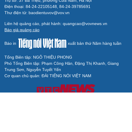
Trụ sở: 37 Bà Triệu, phường Cửa Nam, Hà Nội
Điện thoại: 84-24-22105148, 84-24-39785691
Thư điện tử: baodientuvov@vov.vn
Liên hệ quảng cáo, phát hành: quangcao@vovnews.vn
Báo giá quảng cáo
Báo in
xuất bản thứ Năm hàng tuần
Tổng Biên tập: NGÔ THIỆU PHONG
Phó Tổng Biên tập: Phạm Công Hân, Đặng Thị Khanh, Giang
Trung Sơn, Nguyễn Tuyết Yến
Cơ quan chủ quản: ĐÀI TIẾNG NÓI VIỆT NAM
Không được sao chép lại bất kỳ thông tin nào từ website này khi