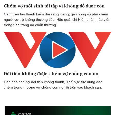
Chém vợ mới sinh tới tấp vì không dỗ được con
Cầm trên tay thanh kiếm dài sáng loáng, gã chồng vũ phu chém
Sức khỏe
Đời sống
người vợ trẻ không thương tiếc. Hậu quả, chị Hiền phải nhập viện
trong tình trạng đa chấn thương.
Dinh dưỡng - món ngon
Nhà đẹp
Cây thuốc
Blog
Sản phụ khoa
Tình yêu - Gia đình
Nhi khoa
Nam khoa
Làm đẹp - giảm cân
Phòng mạch online
Ăn sạch sống khỏe
Đòi tiền không được, chém vợ chồng con nợ
Đến nhà con nợ đòi tiền không thành, Thế bực tức dùng dao
chém trọng thương vợ chồng con nợ rồi trốn vào khách sạn.