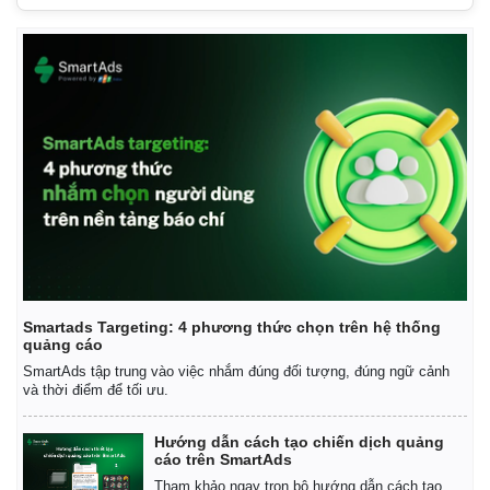
Smartads Targeting: 4 phương thức chọn trên hệ thống
quảng cáo
Kinh tế
Thị trường
SmartAds tập trung vào việc nhắm đúng đối tượng, đúng ngữ cảnh
Bất động sản
Giá vàng
và thời điểm để tối ưu.
Khởi nghiệp
Tiêu dùng
Tỷ giá
Hướng dẫn cách tạo chiến dịch quảng
Chứng khoán
cáo trên SmartAds
Giá cà phê
Tham khảo ngay trọn bộ hướng dẫn cách tạo