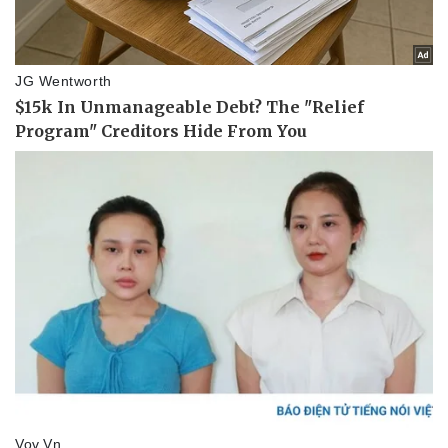
Thể thao
Ô tô - Xe máy
Bóng đá
Ô tô