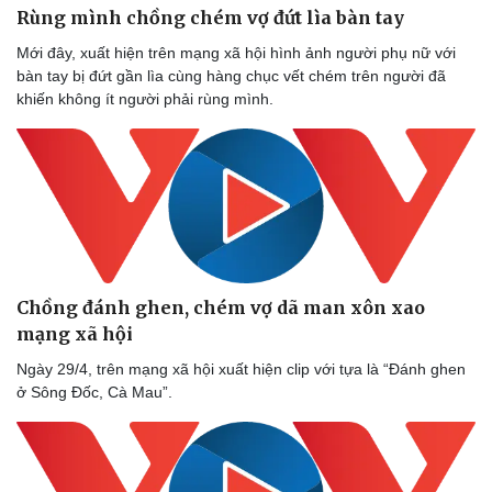
Rùng mình chồng chém vợ đứt lìa bàn tay
Mới đây, xuất hiện trên mạng xã hội hình ảnh người phụ nữ với
bàn tay bị đứt gần lìa cùng hàng chục vết chém trên người đã
khiến không ít người phải rùng mình.
Doanh nghiệp
Công nghệ
Chồng đánh ghen, chém vợ dã man xôn xao
Thông tin doanh nghiệp
Sành điệu
Doanh nghiệp 24h
Tin Công nghệ
mạng xã hội
Doanh nhân
Trải nghiệm
Ngày 29/4, trên mạng xã hội xuất hiện clip với tựa là “Đánh ghen
Vì cộng đồng
Chuyển đổi số
ở Sông Đốc, Cà Mau”.