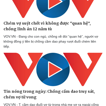
Chém vợ suýt chết vì không được “quan hệ“,
chồng lĩnh án 12 năm tù
VOV.VN - Đang cho con ngủ, chồng về đòi “quan hệ”, người vợ
không đồng ý liền bị chồng cầm dao phay rượt đuổi chém liên
tiếp.
Tin nóng trong ngày: Chồng cầm dao truy sát,
chém vợ tử vong
VOV.VN - T. cầm dao đuổi vợ từ trong nhà mẹ vợ ra ngoài cổng