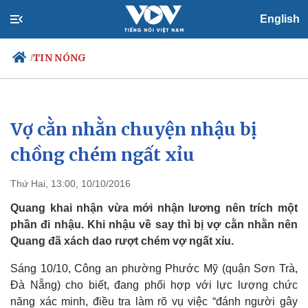
English
TIN NÓNG
/
Vợ cằn nhằn chuyện nhậu bị
Chính trị
Xã hội
Đảng
Tin 24h
chồng chém ngất xỉu
Tổ chức nhân sự
Dự báo thời tiết
Quốc hội
Giáo dục
Thứ Hai, 13:00, 10/10/2016
Nhận diện sự thật
Dấu ấn VOV
Việc làm
Quang khai nhận vừa mới nhận lương nên trích một
Biển đảo
phần đi nhậu. Khi nhậu về say thì bị vợ cằn nhằn nên
Quang đã xách dao rượt chém vợ ngất xỉu.
Sáng 10/10, Công an phường Phước Mỹ (quận Sơn Trà,
Đà Nẵng) cho biết, đang phối hợp với lực lượng chức
năng xác minh, điều tra làm rõ vụ việc “đánh người gây