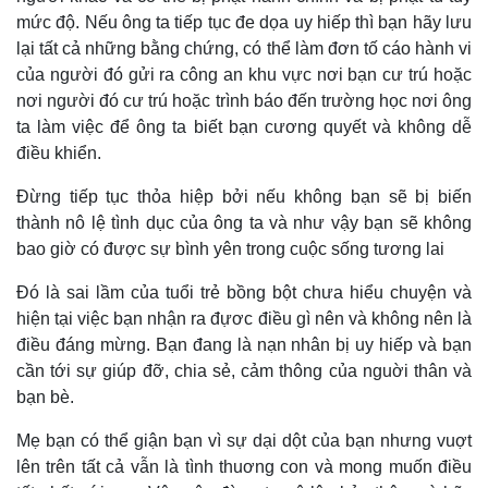
mức độ. Nếu ông ta tiếp tục đe dọa uy hiếp thì bạn hãy lưu
lại tất cả những bằng chứng, có thể làm đơn tố cáo hành vi
của người đó gửi ra công an khu vực nơi bạn cư trú hoặc
nơi người đó cư trú hoặc trình báo đến trường học nơi ông
ta làm việc để ông ta biết bạn cương quyết và không dễ
Kinh tế
Thị trường
điều khiển.
Bất động sản
Giá vàng
Khởi nghiệp
Tiêu dùng
Đừng tiếp tục thỏa hiệp bởi nếu không bạn sẽ bị biến
Tỷ giá
thành nô lệ tình dục của ông ta và như vậy bạn sẽ không
Chứng khoán
bao giờ có được sự bình yên trong cuộc sống tương lai
Giá cà phê
Đó là sai lầm của tuổi trẻ bồng bột chưa hiểu chuyện và
hiện tại việc bạn nhận ra đựơc điều gì nên và không nên là
điều đáng mừng. Bạn đang là nạn nhân bị uy hiếp và bạn
cần tới sự giúp đỡ, chia sẻ, cảm thông của nguời thân và
bạn bè.
Mẹ bạn có thể giận bạn vì sự dại dột của bạn nhưng vuợt
lên trên tất cả vẫn là tình thuơng con và mong muốn điều