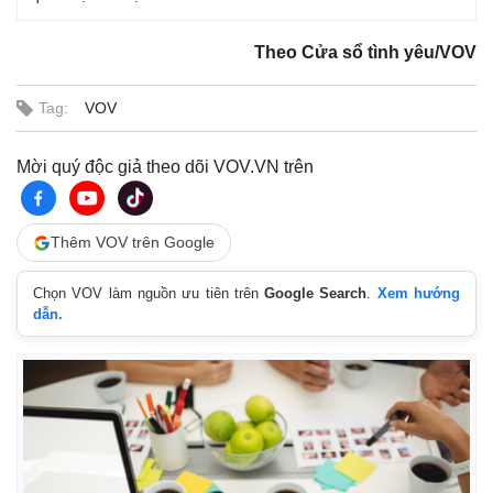
Theo Cửa sổ tình yêu/VOV
Tag:
VOV
Mời quý độc giả theo dõi VOV.VN trên
Thêm VOV trên Google
Chọn VOV làm nguồn ưu tiên trên
Google Search
.
Xem hướng
dẫn.
Pháp luật
Quân sự - Quốc phòng
Vụ án
Vũ khí
Tin nóng
Việt Nam
Tư vấn luật
Phân tích