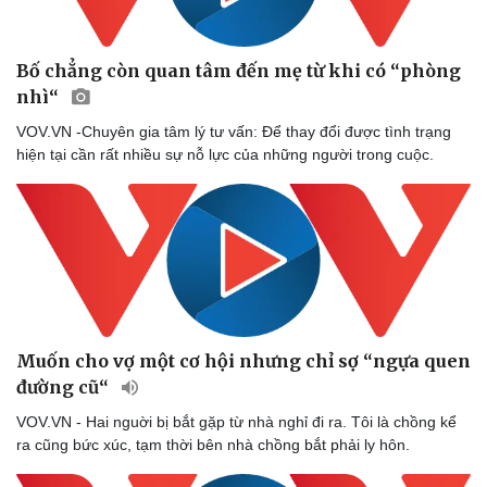
Sản phụ khoa
Tình yêu - Gia đình
Nhi khoa
Nam khoa
Bố chẳng còn quan tâm đến mẹ từ khi có “phòng
Làm đẹp - giảm cân
nhì“
Phòng mạch online
VOV.VN -Chuyên gia tâm lý tư vấn: Để thay đổi được tình trạng
Ăn sạch sống khỏe
hiện tại cần rất nhiều sự nỗ lực của những người trong cuộc.
Muốn cho vợ một cơ hội nhưng chỉ sợ “ngựa quen
đường cũ“
VOV.VN - Hai nguời bị bắt gặp từ nhà nghỉ đi ra. Tôi là chồng kể
ra cũng bức xúc, tạm thời bên nhà chồng bắt phải ly hôn.