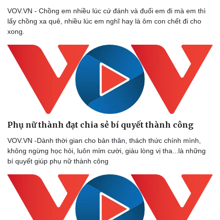
VOV.VN - Chồng em nhiều lúc cứ đánh và đuổi em đi mà em thì
lấy chồng xa quê, nhiều lúc em nghĩ hay là ôm con chết đi cho
xong.
Văn hóa
Giải trí
Sân khấu - Điện ảnh
Nghệ sĩ
Phụ nữ thành đạt chia sẻ bí quyết thành công
Văn học
Thời trang
Âm nhạc
Sao Việt
VOV.VN -Dành thời gian cho bản thân, thách thức chính mình,
Di sản
không ngừng học hỏi, luôn mỉm cười, giàu lòng vị tha...là những
bí quyết giúp phụ nữ thành công