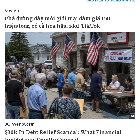
Doanh nghiệp
Công nghệ
Thông tin doanh nghiệp
Sành điệu
Doanh nghiệp 24h
Tin Công nghệ
Doanh nhân
Trải nghiệm
Vì cộng đồng
Chuyển đổi số