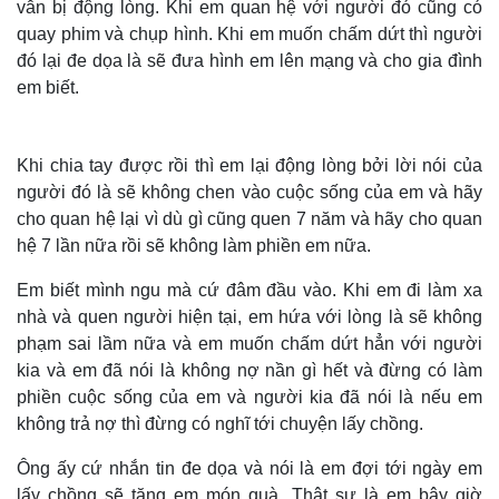
vẫn bị động lòng. Khi em quan hệ với người đó cũng có
quay phim và chụp hình. Khi em muốn chấm dứt thì người
đó lại đe dọa là sẽ đưa hình em lên mạng và cho gia đình
em biết.
Khi chia tay được rồi thì em lại động lòng bởi lời nói của
người đó là sẽ không chen vào cuộc sống của em và hãy
cho quan hệ lại vì dù gì cũng quen 7 năm và hãy cho quan
hệ 7 lần nữa rồi sẽ không làm phiền em nữa.
Em biết mình ngu mà cứ đâm đầu vào. Khi em đi làm xa
nhà và quen người hiện tại, em hứa với lòng là sẽ không
phạm sai lầm nữa và em muốn chấm dứt hẳn với người
kia và em đã nói là không nợ nần gì hết và đừng có làm
phiền cuộc sống của em và người kia đã nói là nếu em
không trả nợ thì đừng có nghĩ tới chuyện lấy chồng.
Thế giới
Multimedia
Ông ấy cứ nhắn tin đe dọa và nói là em đợi tới ngày em
Quan sát
Video
lấy chồng sẽ tặng em món quà. Thật sự là em bây giờ