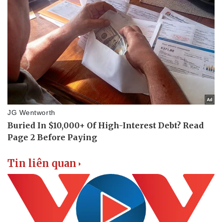
Tin liên quan
Sức khỏe
Đời sống
Dinh dưỡng - món ngon
Nhà đẹp
Cây thuốc
Blog