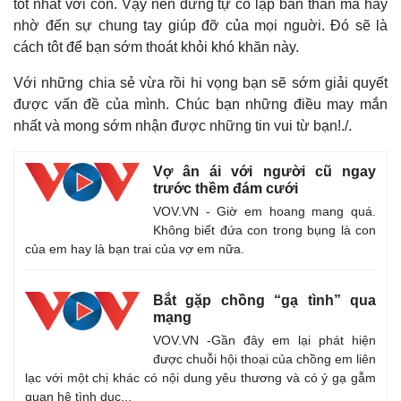
tốt nhất với con. Vậy nên đừng tự cô lập bản thân mà hãy
nhờ đến sự chung tay giúp đỡ của mọi nguời. Đó sẽ là
cách tôt để bạn sớm thoát khỏi khó khăn này.
Với những chia sẻ vừa rồi hi vọng bạn sẽ sớm giải quyết
được vấn đề của mình.
Chúc bạn những điều may mắn
nhất và mong sớm nhận được những tin vui từ bạn!./.
Vợ ân ái với người cũ ngay
trước thềm đám cưới
VOV.VN - Giờ em hoang mang quá.
Không biết đứa con trong bụng là con
của em hay là bạn trai của vợ em nữa.
Bắt gặp chồng “gạ tình” qua
mạng
VOV.VN -Gần đây em lại phát hiện
được chuỗi hội thoại của chồng em liên
lạc với một chị khác có nội dung yêu thương và có ý gạ gẫm
quan hệ tình dục...