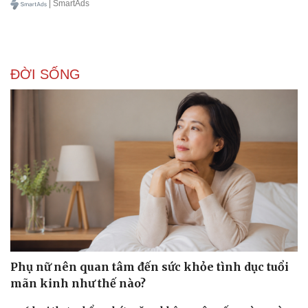
check-in
Cửa sổ tình yêu
| SmartAds
Kể chuyện cho bé
Hạt giống tâm hồn
ĐỜI SỐNG
Phụ nữ nên quan tâm đến sức khỏe tình dục tuổi
mãn kinh như thế nào?