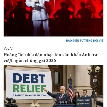
Thể thao
Ô tô - Xe máy
Bóng đá
Ô tô
Lịch thi đấu bóng đá
Xe máy
Thế giới thể thao
Tư vấn
eSports
Hậu trường