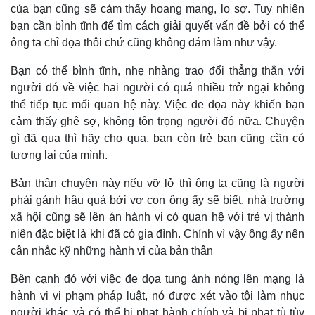
của bạn cũng sẽ cảm thấy hoang mang, lo sợ. Tuy nhiên
bạn cần bình tĩnh để tìm cách giải quyết vấn đề bởi có thể
ông ta chỉ dọa thôi chứ cũng không dám làm như vậy.
Bạn có thể bình tĩnh, nhẹ nhàng trao đổi thẳng thắn với
người đó về việc hai người có quá nhiều trở ngại không
thể tiếp tục mối quan hệ này. Việc đe dọa này khiến bạn
cảm thấy ghê sợ, không tôn trọng người đó nữa. Chuyện
gì đã qua thì hãy cho qua, bạn còn trẻ bạn cũng cần có
tương lai của mình.
B
ản thân chuyện này nếu vỡ lở thì ông ta cũng là người
phải gánh hậu quả bởi vợ con ông ấy sẽ biết, nhà trường
xã hội cũng sẽ lên án hành vi có quan hệ với trẻ vị thành
niên đặc biệt là khi đã có gia đình. Chính vì vậy ông ấy nên
cân nhắc kỹ những hành vi của bản thân
Bên cạnh đó với việc đe dọa tung ảnh nóng lên mạng là
hành vi vi phạm pháp luật, nó được xét vào tội làm nhục
người khác và có thể bị phạt hành chính và bị phạt tù tùy