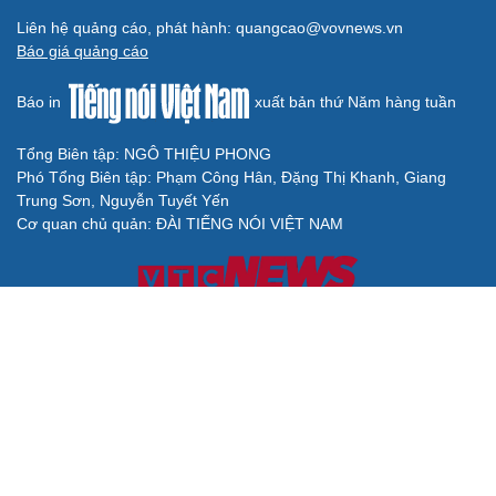
Liên hệ quảng cáo, phát hành: quangcao@vovnews.vn
Báo giá quảng cáo
Báo in
xuất bản thứ Năm hàng tuần
Tổng Biên tập: NGÔ THIỆU PHONG
Phó Tổng Biên tập: Phạm Công Hân, Đặng Thị Khanh, Giang
Trung Sơn, Nguyễn Tuyết Yến
Cơ quan chủ quản: ĐÀI TIẾNG NÓI VIỆT NAM
Không được sao chép lại bất kỳ thông tin nào từ website này khi
chưa có sự đồng ý bằng văn bản của Báo Điện tử Tiếng nói Việt
Nam
Giấy phép số 27/GP-BVHTTDL của Bộ Văn hóa, Thể thao và Du