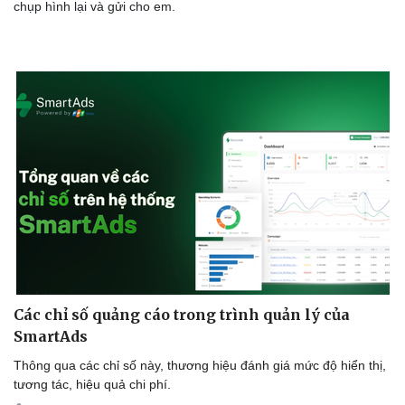
chụp hình lại và gửi cho em.
Các chỉ số quảng cáo trong trình quản lý của
SmartAds
Du lịch
Podcast
Thông qua các chỉ số này, thương hiệu đánh giá mức độ hiển thị,
Tư vấn
Câu chuyện thời sự
tương tác, hiệu quả chi phí.
Săn Tour
Đọc truyện đêm khuya