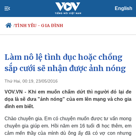
English
TÌNH YÊU - GIA ĐÌNH
/
Làm nô lệ tình dục hoặc chồng
Chính trị
Xã hội
Đảng
Tin 24h
sắp cưới sẽ nhận được ảnh nóng
Tổ chức nhân sự
Dự báo thời tiết
Quốc hội
Giáo dục
Thứ Hai, 00:19, 23/05/2016
Nhận diện sự thật
Dấu ấn VOV
Việc làm
VOV.VN - Khi em muốn chấm dứt thì người đó lại đe
Biển đảo
dọa là sẽ đưa "ảnh nóng" của em lên mạng và cho gia
đình em biết.
Chào chuyên gia. Em có chuyện muốn được tư vấn mong
chuyên gia giúp em. Hồi năm em 16 tuổi đi học thêm, em
cảm mến thầy của mình dù ông ấy đã có vợ con nhưng