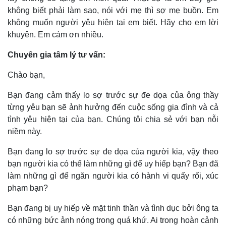
Cuộc sống đó đây
Ảnh
không biết phải làm sao, nói với mẹ thì sợ mẹ buồn. Em
Hồ sơ
E-Magazine
không muốn người yêu hiện tại em biết. Hãy cho em lời
Infographic
khuyên. Em cảm ơn nhiều.
Chuyên gia tâm lý tư vấn:
Chào bạn,
Bạn đang cảm thấy lo sợ trước sự đe dọa của ông thầy
từng yêu bạn sẽ ảnh hưởng đến cuộc sống gia đình và cả
tình yêu hiện tại của bạn. Chúng tôi chia sẻ với bạn nỗi
niềm này.
Bạn đang lo sợ trước sự đe dọa của người kia, vậy theo
bạn người kia có thể làm những gì để uy hiếp bạn? Bạn đã
làm những gì để ngăn người kia có hành vi quấy rối, xúc
phạm bạn?
Bạn đang bị uy hiếp về mặt tinh thần và tình dục bởi ông ta
có những bức ảnh nóng trong quá khứ. Ai trong hoàn cảnh