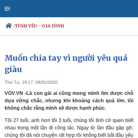
TÌNH YÊU - GIA ĐÌNH
/
Muốn chia tay vì người yêu quá
Chính trị
Đảng
giàu
Tổ chức nhân sự
Quốc hội
Thứ Tư, 19:17, 08/01/2020
Nhận diện sự thật
VOV.VN -Là con gái ai cũng mong mình tìm được chỗ
dựa vững chắc, nhưng khi khoảng cách quá lớn, tôi
không chắc rằng mình sẽ được hạnh phúc.
Tôi 27 tuổi, anh hơn tôi 3 tuổi, chúng tôi tình cờ quen biết
nhau trong một lần đi công tác. Ngay từ lần đầu gặp gỡ,
chúng tôi đã nói chuyện rất hợp rồi không biết bắt đầu yêu