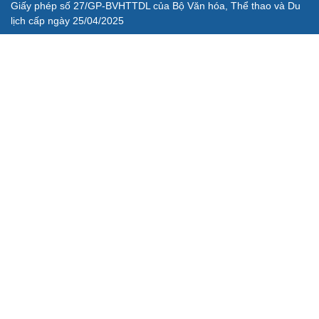
Giấy phép số 27/GP-BVHTTDL của Bộ Văn hóa, Thể thao và Du
lịch cấp ngày 25/04/2025