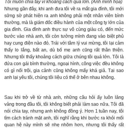
Cuộc sống đó đây
Tôi muốn chia tay vì khoảng cách quá lớn. (Ảnh minh họa)
Hồ sơ
Nhưng gần đây, khi anh đưa tôi về ra mắt gia đình, tôi mới
sững sờ phát hiện ra anh không phải một nhân viên bình
thường, mà là giám đốc điều hành của một công ty lớn của
gia đình. Gia đình anh thực sự vô cùng giàu có, đến mức
bước vào nhà anh, tôi còn tưởng mình đang vào biệt phủ
hay cung điện nào đó. Trái với tâm lý vui mừng, tôi lại cảm
thấy lo lắng, bất an, dù bố mẹ anh cũng rất thân thiện.
Nhưng tôi thấy khoảng cách giữa chúng tôi quá lớn. Tôi là
đứa con gái bình thường, ngoại hình, công việc đều không
có gì nổi trội, gia cảnh cũng không mấy khá giả. Tại sao
anh lại yêu tôi, chúng tôi liệu có thể ở bên nhau không.
Sau khi trở về từ nhà anh, những câu hỏi ấy luôn lảng
vảng trong đầu tôi, tôi không biết phải làm sao nữa. Tôi đã
nói chia tay, nhưng anh không đồng ý. Hơn 1 tuần nay, tôi
tìm cách tránh mặt anh, tôi nghĩ rằng khi bước ra khỏi mối
quan hệ này mình sẽ nhẹ nhõm hơn, nhưng tôi thấy rất