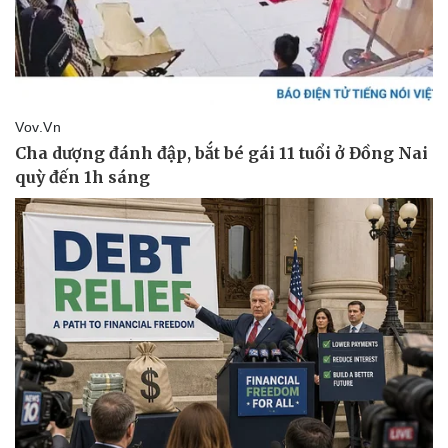
Sản phụ khoa
Nhi khoa
Nam khoa
Làm đẹp - giảm cân
Phòng mạch online
Ăn sạch sống khỏe