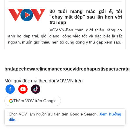
30 tuổi mang mác gái ế, tôi
“chạy mất dép” sau lần hẹn với
trai đẹp
VOV.VN-Bạn thân giới thiệu rằng có
anh họ đẹp trai, giỏi giang, công việc tốt và đặc biệt là rất
ngoan, muốn giới thiệu nên tôi cũng đồng ý thử gặp xem sao.
bratapechewarelinemanecrouevidrephapustispacrucratuj
Mời quý độc giả theo dõi VOV.VN trên
Pháp luật
Thêm VOV trên Google
Vụ án
Tin nóng
Tư vấn luật
Chọn VOV làm nguồn ưu tiên trên
Google Search
.
Xem hướng
dẫn.