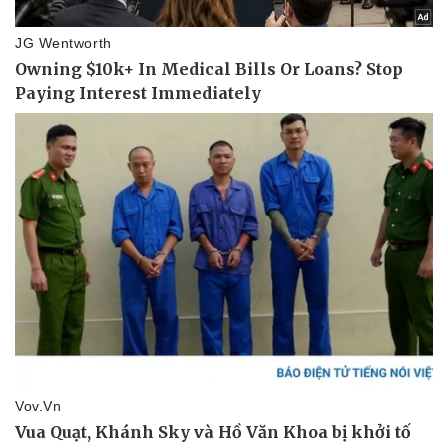
Văn hóa
Sân khấu - Điện ảnh
Văn học
Âm nhạc
Di sản