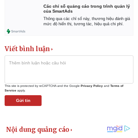
Các chỉ số quảng cáo trong trình quản lý
Thể thao
của SmartAds
Bóng đá
Thông qua các chỉ số này, thương hiệu đánh giá
Lịch thi đấu bóng đá
mức độ hiển thị, tương tác, hiệu quả chi phí.
Thế giới thể thao
eSports
Hậu trường
Viết bình luận
This site is protected by reCAPTCHA and the Google
Privacy Policy
and
Terms of
Service
apply.
Gửi tin