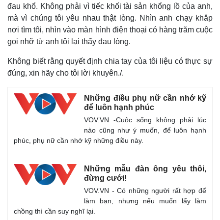
đau khổ. Không phải vì tiếc khối tài sản khổng lồ của anh,
mà vì chúng tôi yêu nhau thật lòng. Nhìn anh chạy khắp
nơi tìm tôi, nhìn vào màn hình điện thoại có hàng trăm cuộc
gọi nhỡ từ anh tôi lại thấy đau lòng.
Không biết rằng quyết định chia tay của tôi liệu có thực sự
Kinh tế
đúng, xin hãy cho tôi lời khuyên./.
Bất động sản
Khởi nghiệp
Những điều phụ nữ cần nhớ kỹ
để luôn hạnh phúc
VOV.VN -Cuộc sống không phải lúc
nào cũng như ý muốn, để luôn hạnh
phúc, phụ nữ cần nhớ kỹ những điều này.
Những mẫu đàn ông yêu thôi,
đừng cưới!
VOV.VN - Có những người rất hợp để
làm bạn, nhưng nếu muốn lấy làm
chồng thì cần suy nghĩ lại.