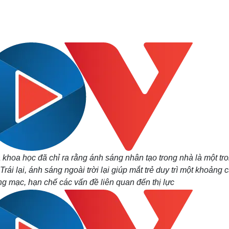
Lịch thi đấu bóng đá
Xe máy
Thế giới thể thao
Tư vấn
eSports
V
Hậu trường
Văn hóa
Giải trí
D
Sân khấu - Điện ảnh
Nghệ sĩ
Văn học
Thời trang
Âm nhạc
Sao Việt
c
Di sản
 khoa học đã chỉ ra rằng ánh sáng nhân tạo trong nhà là một tr
ái lại, ánh sáng ngoài trời lại giúp mắt trẻ duy trì một khoảng 
õng mạc, hạn chế các vấn đề liên quan đến thị lực