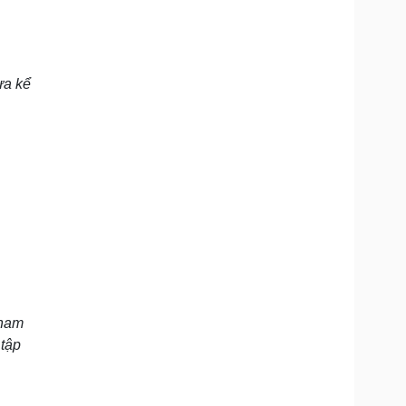
ưa kể
tham
 tập