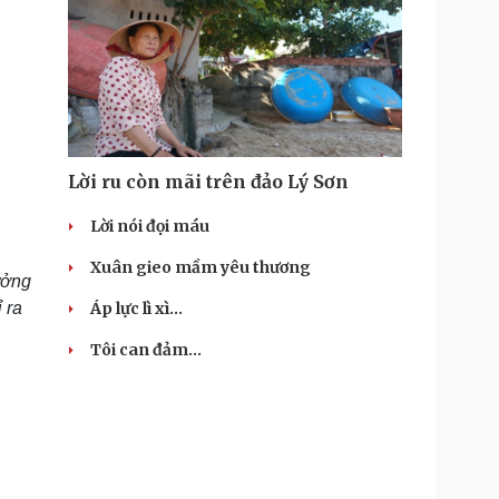
Lời ru còn mãi trên đảo Lý Sơn
Lời nói đọi máu
Xuân gieo mầm yêu thương
ưởng
Áp lực lì xì...
 ra
Tôi can đảm...