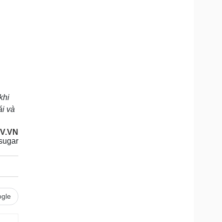
khi
ái và
OV.VN
sugar
gle