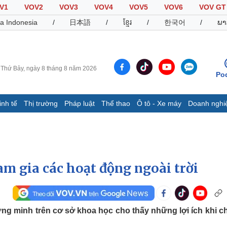
V1
VOV2
VOV3
VOV4
VOV5
VOV6
VOV GT
a Indonesia
/
日本語
/
ខ្មែរ
/
한국어
/
ພາ
Thứ Bảy, ngày 8 tháng 8 năm 2026
Po
inh tế
Thị trường
Pháp luật
Thể thao
Ô tô - Xe máy
Doanh nghi
Thế giới
Multimedia
K
Quan sát
Video
B
Cuộc sống đó đây
Ảnh
K
Hồ sơ
E-Magazine
am gia các hoạt động ngoài trời
Infographic
Thể thao
Ô tô - Xe máy
D
g minh trên cơ sở khoa học cho thấy những lợi ích khi ch
Bóng đá
Ô tô
T