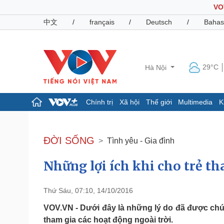
VO
中文
/
français
/
Deutsch
/
Bahas
29°C
Hà Nội
Chính trị
Xã hội
Thế giới
Multimedia
K
Chính trị
Xã hội
Đảng
Tin 24h
ĐỜI SỐNG
Tình yêu - Gia đình
Tổ chức nhân sự
Dự báo thời tiết
Quốc hội
Giáo dục
Những lợi ích khi cho trẻ th
Nhận diện sự thật
Dấu ấn VOV
Việc làm
Biển đảo
Thứ Sáu, 07:10, 14/10/2016
Pháp luật
Quân sự - Quốc phòng
VOV.VN - Dưới đây là những lý do đã được chứn
Vụ án
Vũ khí
tham gia các hoạt động ngoài trời.