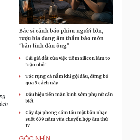
Doanh nghiệp 24h
Tin Công nghệ
Doanh nhân
Trải nghiệm
ì cộng đồng
Chuyển đổi số
Bác sĩ cảnh báo phim người lớn,
u lịch
Podcast
rượu bia đang âm thầm bào mòn
Tư vấn
Câu chuyện thời sự
"bản lĩnh đàn ông"
Săn Tour
Đọc truyện đêm khuya
heck-in
Cửa sổ tình yêu
Cái giá đắt của việc tiêm silicon làm to
Kể chuyện cho bé
"cậu nhỏ"
Hạt giống tâm hồn
Tóc rụng cả nắm khi gội đầu, đừng bỏ
qua 5 cách này
Dấu hiệu tiền mãn kinh sớm phụ nữ cần
ong
biết
cách
Cây đại phong cầm tấu một bản nhạc
suốt 639 năm vừa chuyển hợp âm thứ
17
GÓC NHÌN