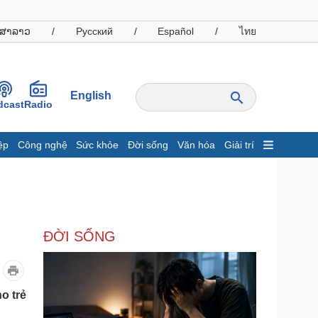
ສາລາວ
/
Русский
/
Español
/
ไทย
English
dcast
Radio
ệp
Công nghệ
Sức khỏe
Đời sống
Văn hóa
Giải trí
inh tế
Thị trường
ất động sản
Giá vàng
hởi nghiệp
Tiêu dùng
Tỷ giá
ĐỜI SỐNG
Chứng khoán
Giá cà phê
oanh nghiệp
Công nghệ
o trẻ
hông tin doanh nghiệp
Sành điệu