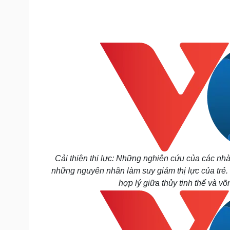
Tin nóng
Việt Nam
Tư vấn luật
Phân tích
Sức khỏe
Đời sống
Dinh dưỡng - món ngon
Nhà đẹp
Cây thuốc
Blog
Sản phụ khoa
Tình yêu - Gia đình
Nhi khoa
Nam khoa
Làm đẹp - giảm cân
Phòng mạch online
Ăn sạch sống khỏe
Cải thiện thị lực: Những nghiên cứu của các nhà
Cải chính
những nguyên nhân làm suy giảm thị lực của trẻ. Tr
hợp lý giữa thủy tinh thể và v