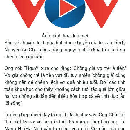
Ảnh minh hoạ: Internet
Bàn về chuyện lệch pha tình dục, chuyên gia tư vấn tâm lý
Nguyễn An Chất chỉ ra rằng, nguyên nhân khá lớn là ở sự
chênh lệch độ tuổi.
Ông nói: "Người xưa cho rằng: 'Chồng già vợ trẻ là tiên/
Vợ già chồng trẻ là tiền vứt đi', tuy nhiên 'chồng già' cũng
không nên để chênh lệch vợ quá nhiều tuổi. Bởi các tính
toán khoa học cho thấy khoảng cách tuổi tác quá lớn giữa
hai vợ chồng sẽ dẫn đến thiếu hòa hợp cả về tình dục lẫn
lối sống".
Trường hợp dưới đây là một bi kịch như vậy. Ông Chất kể:
"Là một kỹ sư về hưu ở tuổi 65 nhưng tâm hồn ông Lê
Mạnh H. (Hà Nội) vẫn tươi trẻ, yêu đời. Vợ đầu của ông
Thế giới
Multimedia