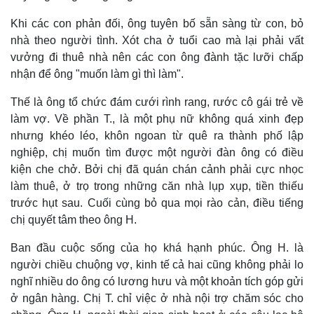
Khi các con phản đối, ông tuyên bố sẵn sàng từ con, bỏ
nhà theo người tình. Xót cha ở tuổi cao mà lại phải vất
vưởng đi thuê nhà nên các con ông đành tặc lưỡi chấp
nhận để ông "muốn làm gì thì làm".
Thế là ông tổ chức đám cưới rình rang, rước cô gái trẻ về
làm vợ. Về phần T., là một phụ nữ không quá xinh đẹp
nhưng khéo léo, khôn ngoan từ quê ra thành phố lập
Kinh tế
Thị trường
nghiệp, chị muốn tìm được một người đàn ông có điều
Bất động sản
Giá vàng
kiện che chở. Bởi chị đã quán chán cảnh phải cực nhọc
Khởi nghiệp
Tiêu dùng
làm thuê, ở trọ trong những căn nhà lụp xụp, tiền thiếu
Tỷ giá
trước hụt sau. Cuối cùng bỏ qua mọi rào cản, điều tiếng
Chứng khoán
chị quyết tâm theo ông H.
Giá cà phê
Ban đầu cuộc sống của họ khá hạnh phúc. Ông H. là
người chiều chuộng vợ, kinh tế cả hai cũng không phải lo
nghĩ nhiều do ông có lương hưu và một khoản tích góp gửi
ở ngân hàng. Chị T. chỉ việc ở nhà nội trợ chăm sóc cho