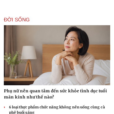
Văn hóa
Giải trí
ĐỜI SỐNG
Sân khấu - Điện ảnh
Nghệ sĩ
Văn học
Thời trang
Âm nhạc
Sao Việt
Di sản
Phụ nữ nên quan tâm đến sức khỏe tình dục tuổi
mãn kinh như thế nào?
6 loại thực phẩm chức năng không nên uống cùng cà
phê buổi sáng