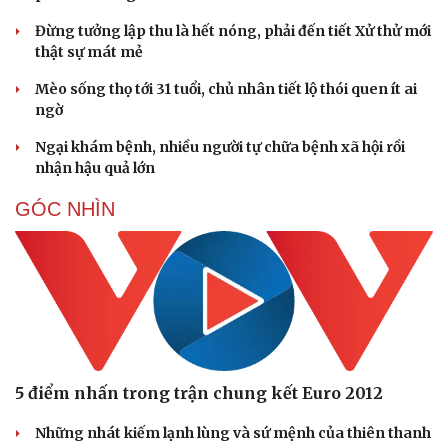
Đừng tưởng lập thu là hết nóng, phải đến tiết Xử thử mới
thật sự mát mẻ
Mèo sống thọ tới 31 tuổi, chủ nhân tiết lộ thói quen ít ai
ngờ
Ngại khám bệnh, nhiều người tự chữa bệnh xã hội rồi
nhận hậu quả lớn
GÓC NHÌN
Du lịch
Podcast
Tư vấn
Câu chuyện thời sự
Săn Tour
Đọc truyện đêm khuya
check-in
Cửa sổ tình yêu
Kể chuyện cho bé
Hạt giống tâm hồn
5 điểm nhấn trong trận chung kết Euro 2012
Những nhát kiếm lạnh lùng và sứ mệnh của thiên thanh