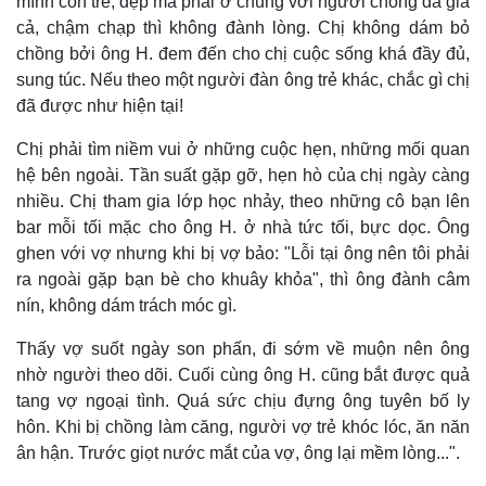
mình còn trẻ, đẹp mà phải ở chung với người chồng đã già
Pháp luật
Quân sự - Quốc phòng
cả, chậm chạp thì không đành lòng. Chị không dám bỏ
Vụ án
Vũ khí
chồng bởi ông H. đem đến cho chị cuộc sống khá đầy đủ,
Tin nóng
Việt Nam
Tư vấn luật
Phân tích
sung túc. Nếu theo một người đàn ông trẻ khác, chắc gì chị
đã được như hiện tại!
Chị phải tìm niềm vui ở những cuộc hẹn, những mối quan
hệ bên ngoài. Tần suất gặp gỡ, hẹn hò của chị ngày càng
nhiều. Chị tham gia lớp học nhảy, theo những cô bạn lên
bar mỗi tối mặc cho ông H. ở nhà tức tối, bực dọc. Ông
ghen với vợ nhưng khi bị vợ bảo: "Lỗi tại ông nên tôi phải
ra ngoài gặp bạn bè cho khuây khỏa", thì ông đành câm
nín, không dám trách móc gì.
Thấy vợ suốt ngày son phấn, đi sớm về muộn nên ông
nhờ người theo dõi. Cuối cùng ông H. cũng bắt được quả
tang vợ ngoại tình. Quá sức chịu đựng ông tuyên bố ly
hôn. Khi bị chồng làm căng, người vợ trẻ khóc lóc, ăn năn
ân hận. Trước giọt nước mắt của vợ, ông lại mềm lòng...".