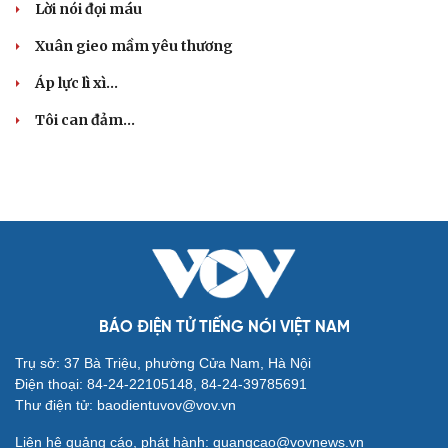
Lời nói đọi máu
Xuân gieo mầm yêu thương
Cải chính
Áp lực lì xì...
Tôi can đảm...
BÁO ĐIỆN TỬ TIẾNG NÓI VIỆT NAM
Trụ sở: 37 Bà Triệu, phường Cửa Nam, Hà Nội
Điện thoại: 84-24-22105148, 84-24-39785691
Thư điện tử: baodientuvov@vov.vn
Liên hệ quảng cáo, phát hành: quangcao@vovnews.vn