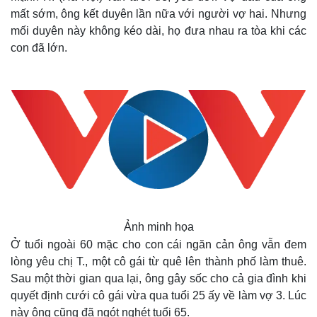
mất sớm, ông kết duyên lần nữa với người vợ hai. Nhưng
Quan sát
Video
mối duyên này không kéo dài, họ đưa nhau ra tòa khi các
Cuộc sống đó đây
Ảnh
Hồ sơ
E-Magazine
con đã lớn.
Infographic
Ảnh minh họa
Ở tuổi ngoài 60 mặc cho con cái ngăn cản ông vẫn đem
lòng yêu chị T., một cô gái từ quê lên thành phố làm thuê.
Sau một thời gian qua lại, ông gây sốc cho cả gia đình khi
quyết định cưới cô gái vừa qua tuổi 25 ấy về làm vợ 3. Lúc
này ông cũng đã ngót nghét tuổi 65.