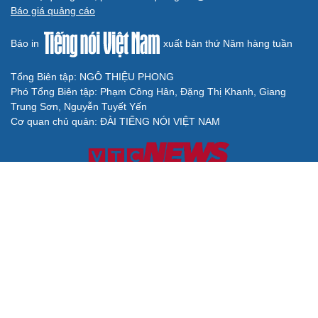
Báo giá quảng cáo
Báo in
xuất bản thứ Năm hàng tuần
Tổng Biên tập: NGÔ THIỆU PHONG
Phó Tổng Biên tập: Phạm Công Hân, Đặng Thị Khanh, Giang
Trung Sơn, Nguyễn Tuyết Yến
Cơ quan chủ quản: ĐÀI TIẾNG NÓI VIỆT NAM
Không được sao chép lại bất kỳ thông tin nào từ website này khi
chưa có sự đồng ý bằng văn bản của Báo Điện tử Tiếng nói Việt
Nam
Giấy phép số 27/GP-BVHTTDL của Bộ Văn hóa, Thể thao và Du
lịch cấp ngày 25/04/2025