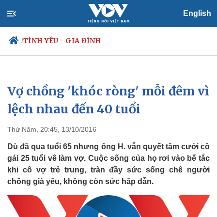
English
TÌNH YÊU - GIA ĐÌNH
/
Vợ chồng 'khóc ròng' mỗi đêm vì
Chính trị
Xã hội
Đảng
Tin 24h
lệch nhau đến 40 tuổi
Tổ chức nhân sự
Dự báo thời tiết
Quốc hội
Giáo dục
Thứ Năm, 20:45, 13/10/2016
Nhận diện sự thật
Dấu ấn VOV
Việc làm
Dù đã qua tuổi 65 nhưng ông H. vẫn quyết tâm cưới cô
Biển đảo
gái 25 tuổi về làm vợ. Cuộc sống của họ rơi vào bế tắc
khi cô vợ trẻ trung, tràn đầy sức sống chê người
chồng già yếu, không còn sức hấp dẫn.