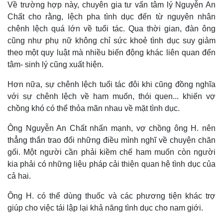
Về trường hợp này, chuyên gia tư vấn tâm lý Nguyễn An
Chất cho rằng, lệch pha tình dục đến từ nguyên nhân
chênh lệch quá lớn về tuổi tác. Qua thời gian, đàn ông
cũng như phụ nữ không chỉ sức khoẻ tình dục suy giảm
theo một quy luật mà nhiều biến động khác liên quan đến
tâm- sinh lý cũng xuất hiện.
Hơn nữa, sự chênh lệch tuổi tác đôi khi cũng đồng nghĩa
với sự chênh lệch về ham muốn, thói quen... khiến vợ
Thể thao
Ô tô - Xe máy
chồng khó có thể thỏa mãn nhau về mặt tình dục.
Bóng đá
Ô tô
Lịch thi đấu bóng đá
Xe máy
Ông Nguyễn An Chất nhấn mạnh, vợ chồng ông H. nên
Thế giới thể thao
Tư vấn
thẳng thắn trao đổi những điều mình nghĩ về chuyện chăn
eSports
gối. Một người cần phải kiềm chế ham muốn còn người
Hậu trường
kia phải có những liệu pháp cải thiện quan hệ tình dục của
cả hai.
Ông H. có thể dùng thuốc và các phương tiện khác trợ
giúp cho việc tái lập lại khả năng tình dục cho nam giới.