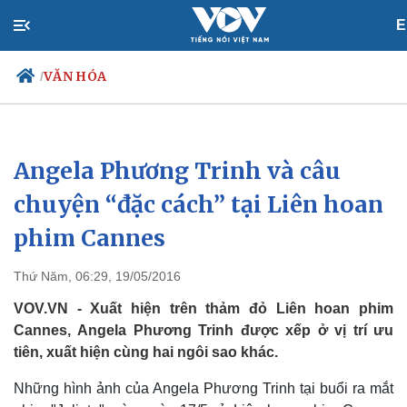
E
VĂN HÓA
/
Angela Phương Trinh và câu
Chính trị
Xã hội
Đảng
Tin 24h
chuyện “đặc cách” tại Liên hoan
Tổ chức nhân sự
Dự báo thời tiết
phim Cannes
Quốc hội
Giáo dục
Nhận diện sự thật
Dấu ấn VOV
Việc làm
Thứ Năm, 06:29, 19/05/2016
Biển đảo
VOV.VN - Xuất hiện trên thảm đỏ Liên hoan phim
Cannes, Angela Phương Trinh được xếp ở vị trí ưu
tiên, xuất hiện cùng hai ngôi sao khác.
Những hình ảnh của Angela Phương Trinh tại buổi ra mắt