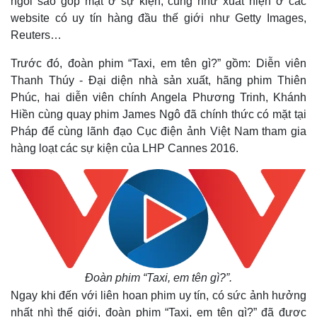
ngôi sao góp mặt ở sự kiện, cũng như xuất hiện ở các
website có uy tín hàng đầu thế giới như Getty Images,
Reuters…
Trước đó, đ
oàn phim “Taxi, em tên gì?” gồm: Diễn viên
Thanh Thúy - Đại diện nhà sản xuất, hãng phim Thiên
Phúc, hai diễn viên chính Angela Phương Trinh, Khánh
Hiền cùng quay phim James Ngô đã chính thức có mặt tại
Pháp để cùng lãnh đạo Cục điện ảnh Việt Nam tham gia
hàng loạt các sự kiện của LHP Cannes 2016.
Đoàn phim “Taxi, em tên gì?”.
Ngay khi đến với liên hoan phim uy tín, có sức ảnh hưởng
nhất nhì thế giới, đoàn phim “Taxi, em tên gì?” đã được