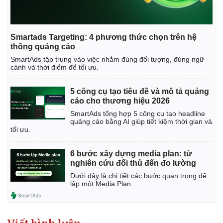
Vụ án
Vũ khí
Tin nóng
Việt Nam
Tư vấn luật
Phân tích
Smartads Targeting: 4 phương thức chọn trên hệ
thống quảng cáo
SmartAds tập trung vào việc nhắm đúng đối tượng, đúng ngữ
cảnh và thời điểm để tối ưu.
5 công cụ tạo tiêu đề và mô tả quảng
cáo cho thương hiệu 2026
SmartAds tổng hợp 5 công cụ tạo headline
quảng cáo bằng AI giúp tiết kiệm thời gian và
tối ưu.
6 bước xây dựng media plan: từ
nghiên cứu đối thủ đến đo lường
Dưới đây là chi tiết các bước quan trọng để
lập một Media Plan.