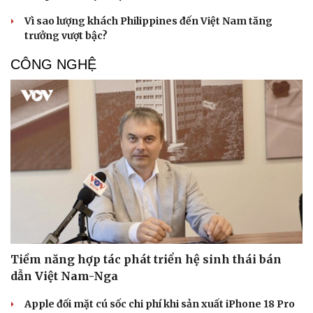
Vì sao lượng khách Philippines đến Việt Nam tăng
trưởng vượt bậc?
CÔNG NGHỆ
Văn hóa
Giải trí
Sân khấu - Điện ảnh
Nghệ sĩ
Văn học
Thời trang
Âm nhạc
Sao Việt
Tiềm năng hợp tác phát triển hệ sinh thái bán
Di sản
dẫn Việt Nam-Nga
Apple đối mặt cú sốc chi phí khi sản xuất iPhone 18 Pro