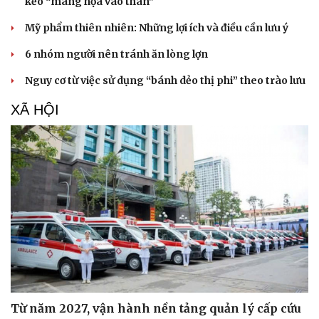
kẻo “mang họa vào thân"
Mỹ phẩm thiên nhiên: Những lợi ích và điều cần lưu ý
6 nhóm người nên tránh ăn lòng lợn
Nguy cơ từ việc sử dụng “bánh dẻo thị phi” theo trào lưu
XÃ HỘI
Từ năm 2027, vận hành nền tảng quản lý cấp cứu
Cải chính