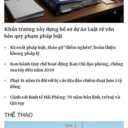
Khẩn trương xây dựng hồ sơ dự án Luật về văn
bản quy phạm pháp luật
Rà soát pháp luật, tháo gỡ "điểm nghẽn", hoàn thiện
khung pháp lý
Ban hành Quy chế hoạt động Ban Chỉ đạo phòng, chống
ma túy đến năm 2030
Phạt 14 năm tù đối với bị cáo lừa đảo chiếm đoạt hơn 2 tỷ
đồng
Cảnh sát kinh tế Hải Phòng: 70 năm bản lĩnh, trí tuệ và
Du lịch
Podcast
tận tụy
Tư vấn
Câu chuyện thời sự
THỂ THAO
Săn Tour
Đọc truyện đêm khuya
check-in
Cửa sổ tình yêu
Kể chuyện cho bé