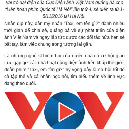
vai trò đại diện của Cục Điện ảnh Việt Nam quảng bá cho
“Liên hoan phim Quốc tế Hà Nội” lần thứ 4, sẽ diễn ra từ 1-
5/11/2016 tại Hà Nội.
Nhân dịp này, dàn mỹ nhân “Taxi, em tên gì?” dành nhiều
thời gian để chia sẻ, quảng bá về sự phát triển của điện
ảnh Việt Nam và ngay lập tức được các đối tác hứa hẹn sẽ
bắt tay, làm việc chung trong tương lai gần.
Là những nghệ sĩ hiếm hoi của nước nhà có cơ hội giao
lưu, gặp gỡ các nhà hoạt động điện ảnh trên khắp thế giới,
đoàn phim “Taxi, em tên gì?” hy vọng đây là cơ hội tốt để
cả tập thể và cá nhân học hỏi, tìm hiểu thêm về lĩnh vực
đang theo đuổi.
Kinh tế
Thị trường
Bất động sản
Giá vàng
Khởi nghiệp
Tiêu dùng
Tỷ giá
Chứng khoán