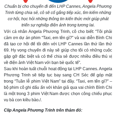
Giá cà phê
Chuẩn bị cho chuyến đi đến LHP Cannes, Angela Phương
Trinh từng chia sẻ, cô sẽ cố gắng tiếp xúc, tìm kiếm những
cơ hội, học hỏi những thông tin kiến thức mới giúp phát
triển sự nghiệp điện ảnh trong tương lai.
Với cá nhân Angela Phương Trinh, cô cho biết: “Tôi phải
cảm ơn dự án phim “Taxi, em tên gì?” và vai diễn Bình Chi
đã tạo cơ hội để tôi đến với LHP Cannes lần thứ lần thứ
69. Hy vọng chuyến đi này sẽ giúp cho tôi có những cuộc
gặp gỡ đặc biệt và có thể chia sẻ được nhiều điều thú vị
về điện ảnh Việt Nam với bạn bè quốc tế”.
Sau khi hoàn tuất chuỗi hoạt động tại LHP Cannes. Angela
Phương Trinh sẽ tiếp tục bay sang CH Séc để góp mặt
trong “Tuần lễ phim Việt Nam” tại đây. “Taxi, em tên gì?” –
bộ phim cô ghi dấu ấn với khán giả qua vai chính Bình Chi
là một trong 3 phim Việt Nam được chọn công chiếu phục
vụ bà con kiều bào./.
Clip Angela Phương Trinh trên thảm đỏ: