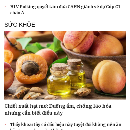
HLV Polking quyết tâm đưa CAHN giành vé dự Cúp C1
châu Á
SỨC KHỎE
Chiết xuất hạt mơ: Dưỡng ẩm, chống lão hóa
nhưng cần biết điều này
Thấy khoai tây có dấu hiệu này tuyệt đối không nên ăn