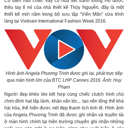
C
ô diện một chiếc váy có họa tiết tranh Đông Hồ được
thêu tay tỉ mỉ của nhà thiết kế Thủy Nguyễn, đây là một
thiết kế mới nằm trong bộ sưu tập “Viên Mãn” vừa trình
làng tại Vietnam International Fashion Week 2016.
Hình ảnh Angela Phương Trinh được ghi lại, phát trực tiếp
qua màn hình lớn của BTC LHP
Cannes 2016
.
Ảnh: Huy
Thế giới
Multimedia
Phạm
Quan sát
Video
Người đẹp khéo léo kết hợp cùng chiếc clutch hình chú
Cuộc sống đó đây
Ảnh
chim đính hạt lấp lánh, khăn vấn tóc... tạo nên tổng thể khá
Hồ sơ
E-Magazine
hài hòa, thể hiện được nét đẹp thanh lịch tinh tế. Hình ảnh
Infographic
của Angela Phương Trinh đã được ghi nhận và truyền tải
ở màn hình chính tại hiện trường chuyên ghi nhận những