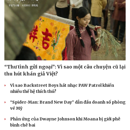
“Thư tình gửi ngoại”: Vì sao một câu chuyện cũ lại
thu hút khán giả Việt?
Vì sao Backstreet Boys hát nhạc PAW Patrol khiến
nhiều thế hệ thích thú?
“Spider-Man: Brand New Day” dẫn đầu doanh số phòng
vé Mỹ
Phản ứng của Dwayne Johnson khi Moana bị giới phê
bình chê bai