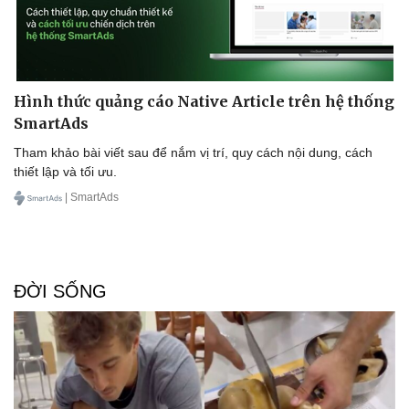
Hình thức quảng cáo Native Article trên hệ thống
SmartAds
Sức khỏe
Đời sống
Tham khảo bài viết sau để nắm vị trí, quy cách nội dung, cách
Dinh dưỡng - món ngon
Nhà đẹp
thiết lập và tối ưu.
Cây thuốc
Blog
| SmartAds
Sản phụ khoa
Tình yêu - Gia đình
Nhi khoa
Nam khoa
Làm đẹp - giảm cân
Phòng mạch online
ĐỜI SỐNG
Ăn sạch sống khỏe