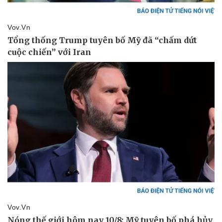
Thể thao
Ô tô - Xe máy
Bóng đá
Ô tô
Lịch thi đấu bóng đá
Xe máy
Thế giới thể thao
Tư vấn
eSports
Hậu trường