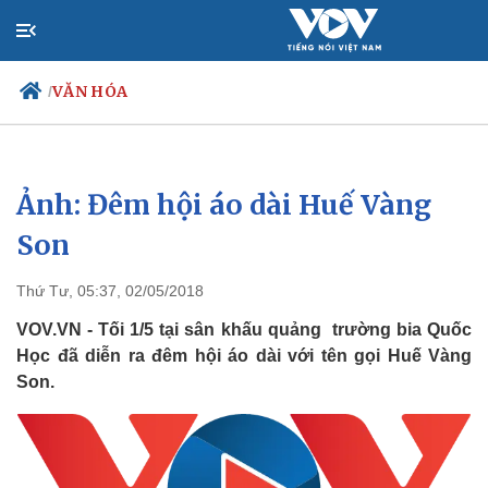
VĂN HÓA
/
Ảnh: Đêm hội áo dài Huế Vàng
Chính trị
Xã hội
Đảng
Tin 24h
Son
Tổ chức nhân sự
Dự báo thời tiết
Quốc hội
Giáo dục
Thứ Tư, 05:37, 02/05/2018
Nhận diện sự thật
Dấu ấn VOV
Việc làm
VOV.VN - Tối 1/5 tại sân khấu quảng trường bia Quốc
Biển đảo
Học đã diễn ra đêm hội áo dài với tên gọi Huế Vàng
Son.