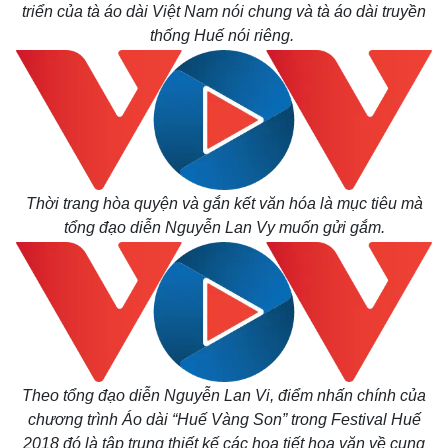
triển của tà áo dài Việt Nam nói chung và tà áo dài truyền
thống Huế nói riêng.
Thời trang hòa quyện và gắn kết văn hóa là mục tiêu mà
tổng đạo diễn Nguyễn Lan Vy muốn gửi gắm.
Thế giới
Multimedia
Quan sát
Video
Cuộc sống đó đây
Ảnh
Hồ sơ
E-Magazine
Infographic
Theo tổng đạo diễn Nguyễn Lan Vi, điểm nhấn chính của
chương trình Áo dài “Huế Vàng Son” trong Festival Huế
2018 đó là tập trung thiết kế các họa tiết hoa văn về cung