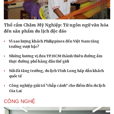
Thổ cẩm Chăm Mỹ Nghiệp: Từ ngôn ngữ văn hóa
đến sản phẩm du lịch độc đáo
Vì sao lượng khách Philippines đến Việt Nam tăng
trưởng vượt bậc?
Những hương vị đưa TP.HCM thành thiên đường ẩm
thực đường phố hàng đầu thế giới
Nối đà tăng trưởng, du lịch Vĩnh Long hấp dẫn khách
Văn hóa
Giải trí
quốc tế
Sân khấu - Điện ảnh
Nghệ sĩ
Công nghiệp giải trí "chắp cánh" cho điểm đến du lịch
Văn học
Thời trang
Gia Lai
Âm nhạc
Sao Việt
Di sản
CÔNG NGHỆ