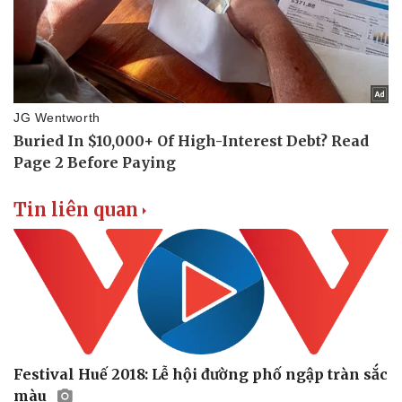
Doanh nghiệp
Công nghệ
Thông tin doanh nghiệp
Sành điệu
Doanh nghiệp 24h
Tin Công nghệ
Doanh nhân
Trải nghiệm
Vì cộng đồng
Chuyển đổi số
Tin liên quan
Festival Huế 2018: Lễ hội đường phố ngập tràn sắc
màu