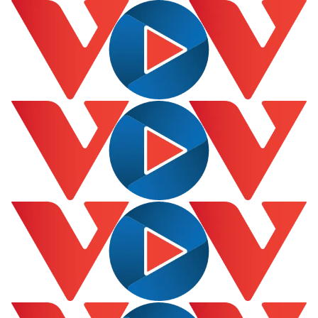
Kinh tế
Thị trường
Bất động sản
Giá vàng
Khởi nghiệp
Tiêu dùng
Tỷ giá
Chứng khoán