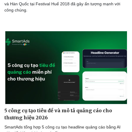
và Hàn Quốc tại Festival Huế 2018 đã gây ấn tượng mạnh với
công chúng.
Sức khỏe
Đời sống
Dinh dưỡng - món ngon
Nhà đẹp
Cây thuốc
Blog
Sản phụ khoa
Tình yêu - Gia đìn
Nhi khoa
Nam khoa
Làm đẹp - giảm cân
Phòng mạch online
Ăn sạch sống khỏe
5 công cụ tạo tiêu đề và mô tả quảng cáo cho
thương hiệu 2026
SmartAds tổng hợp 5 công cụ tạo headline quảng cáo bằng AI