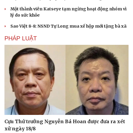
Một thành viên Katseye tạm ngừng hoạt động nhóm vì
lý do sức khỏe
Sao Việt 8-8: NSND Tự Long mua xế hộp mới tặng bà xã
PHÁP LUẬT
Du lịch
Podcast
Tư vấn
Câu chuyện thời s
Săn Tour
Đọc truyện đêm kh
Cựu Thứ trưởng Nguyễn Bá Hoan được đưa ra xét
check-in
Cửa sổ tình yêu
xử ngày 18/8
Kể chuyện cho bé