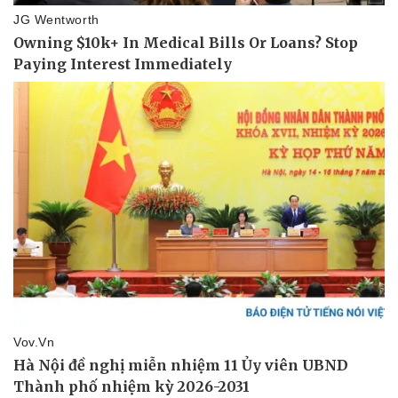
Thể thao
Ô tô - Xe máy
Bóng đá
Ô tô
Lịch thi đấu bóng đá
Xe máy
Thế giới thể thao
Tư vấn
eSports
Hậu trường