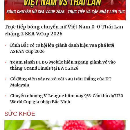
Trực tiếp bóng chuyền nữ Việt Nam 0-0 Thái Lan
chặng 2 SEA V.Cup 2026
Đình Bắc có cơ hội lớn giành danh hiệu vua phá lưới
ASEAN Cup 2026
Team Flash PUBG Mobile hiên ngang giành vé vào
thẳng Grand Finals tại EWC 2026
Cổ động viên xảy ra xô xát sau trận thắng của ĐT
Malaysia
Chuyển nhượng V-League hôm nay 9/8: Cầu thủ dự U20
World Cup gia nhập Bắc Ninh
SỨC KHỎE