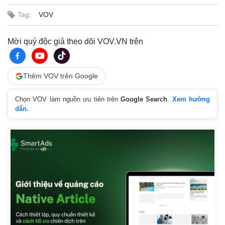
Tag:
VOV
Mời quý độc giả theo dõi VOV.VN trên
Thêm VOV trên Google
Chọn VOV làm nguồn ưu tiên trên
Google Search
.
Xem hướng
dẫn.
Pháp luật
Quân sự - Quốc p