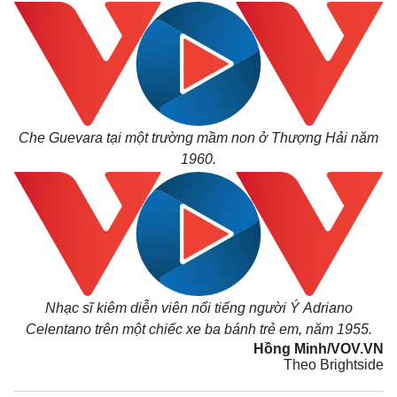
Kinh tế
Thị trường
Che Guevara tại một trường mầm non ở Thượng Hải năm
Bất động sản
Giá vàng
1960.
Khởi nghiệp
Tiêu dùng
Tỷ giá
Chứng khoán
Giá cà phê
Nhạc sĩ kiêm diễn viên
nổi tiếng
người Ý
Adriano
Celentano trên một chiếc xe ba bánh trẻ em, năm 1955.
Hồng Minh/VOV.VN
Theo Brightside