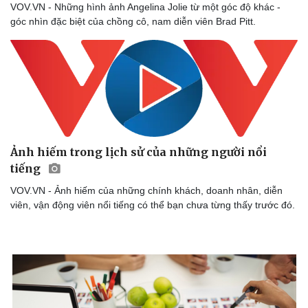
VOV.VN - Những hình ảnh Angelina Jolie từ một góc độ khác -
góc nhìn đặc biệt của chồng cô, nam diễn viên Brad Pitt.
Doanh nghiệp
Công nghệ
Thông tin doanh nghiệp
Sành điệu
Doanh nghiệp 24h
Tin Công nghệ
Doanh nhân
Trải nghiệm
Vì cộng đồng
Chuyển đổi số
Ảnh hiếm trong lịch sử của những người nổi
tiếng
VOV.VN - Ảnh hiếm của những chính khách, doanh nhân, diễn
viên, vận động viên nổi tiếng có thể bạn chưa từng thấy trước đó.