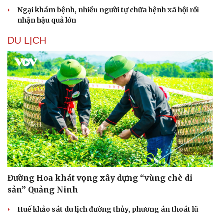
Dinh dưỡng - món ngon
Nhà đẹp
Ngại khám bệnh, nhiều người tự chữa bệnh xã hội rồi
Cây thuốc
Blog
nhận hậu quả lớn
Sản phụ khoa
Tình yêu - Gia đình
DU LỊCH
Nhi khoa
Nam khoa
Làm đẹp - giảm cân
Phòng mạch online
Ăn sạch sống khỏe
Đường Hoa khát vọng xây dựng “vùng chè di
sản” Quảng Ninh
Huế khảo sát du lịch đường thủy, phương án thoát lũ