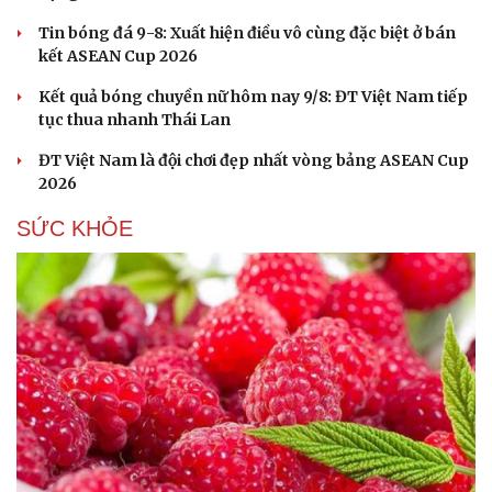
Tư vấn
Câu chuyện thời sự
Tin bóng đá 9-8: Xuất hiện điều vô cùng đặc biệt ở bán
Săn Tour
Đọc truyện đêm khuya
kết ASEAN Cup 2026
check-in
Cửa sổ tình yêu
Kể chuyện cho bé
Kết quả bóng chuyền nữ hôm nay 9/8: ĐT Việt Nam tiếp
Hạt giống tâm hồn
tục thua nhanh Thái Lan
ĐT Việt Nam là đội chơi đẹp nhất vòng bảng ASEAN Cup
2026
SỨC KHỎE