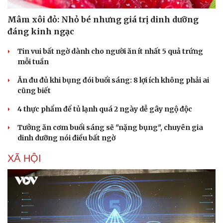
Mâm xôi đỏ: Nhỏ bé nhưng giá trị dinh dưỡng
đáng kinh ngạc
Tin vui bất ngờ dành cho người ăn ít nhất 5 quả trứng
mỗi tuần
Ăn đu đủ khi bụng đói buổi sáng: 8 lợi ích không phải ai
cũng biết
4 thực phẩm để tủ lạnh quá 2 ngày dễ gây ngộ độc
Tưởng ăn cơm buổi sáng sẽ "nặng bụng", chuyên gia
dinh dưỡng nói điều bất ngờ
XÃ HỘI