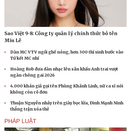
Văn hóa
Giải trí
Sân khấu - Điện ảnh
Nghệ sĩ
Văn học
Thời trang
Âm nhạc
Sao Việt
Sao Việt 9-8: Công ty quản lý chính thức bỏ tên
Di sản
Miu Lê
Dàn MC VTV ngồi ghế nóng, hơn 300 thí sinh bước vào
Tứ kết MC nhí
Hoàng Rob đưa dàn nhạc lên sân khấu Anh trai vượt
ngàn chông gai 2026
4.000 khán giả gọi tên Phùng Khánh Linh, nữ ca sĩ nói
không còn cô đơn
Thuận Nguyễn nhảy trên giày bọc lửa, Đinh Mạnh Ninh
thắng trận xóa thẻ
PHÁP LUẬT