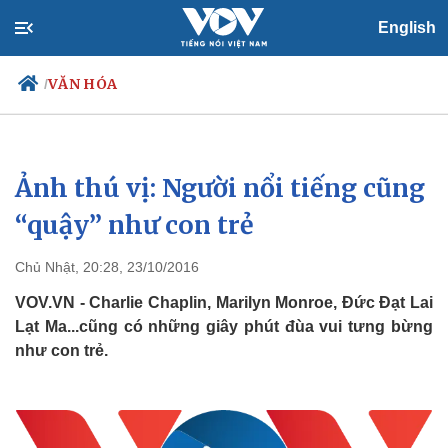
English
VĂN HÓA
/
Ảnh thú vị: Người nổi tiếng cũng
Chính trị
Xã hội
Đảng
Tin 24h
“quậy” như con trẻ
Tổ chức nhân sự
Dự báo thời tiết
Quốc hội
Giáo dục
Chủ Nhật, 20:28, 23/10/2016
Nhận diện sự thật
Dấu ấn VOV
Việc làm
VOV.VN - Charlie Chaplin, Marilyn Monroe, Đức Đạt Lai
Biển đảo
Lạt Ma...cũng có những giây phút đùa vui tưng bừng
như con trẻ.