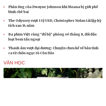
Phản ứng của Dwayne Johnson khi Moana bị giới phê
bình chê bai
The Odyssey vượt 1 tỷ USD, Christopher Nolan tái lập kỳ
tích sau 14 năm
Ba phim Việt cùng “đổ bộ” phòng vé tháng 8, đối đầu
loạt bom tấn ngoại
Thanh âm vượt đại dương: Chuyện chưa kể về bản tình
ca từ chốn ngục tù Côn Đảo
VĂN HỌC