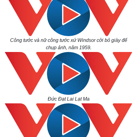
Công tước và nữ công tước xứ Windsor cởi bỏ giày để
chụp ảnh, năm 1959.
Thế giới
Multimedia
Quan sát
Video
Cuộc sống đó đây
Ảnh
Hồ sơ
E-Magazine
Infographic
Đức Đạt Lai Lạt Ma