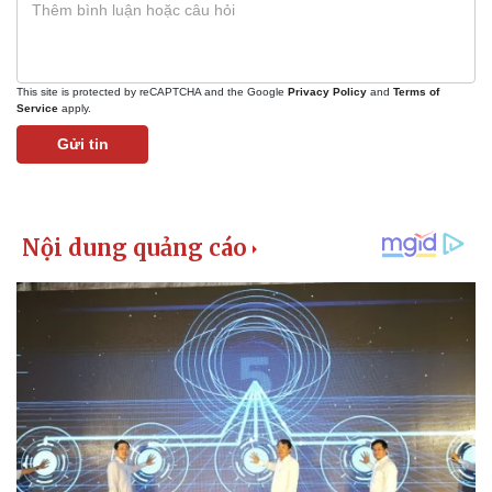
This site is protected by reCAPTCHA and the Google
Privacy Policy
and
Terms of
Service
apply.
Pháp luật
Quân sự - Quốc phòng
Gửi tin
Vụ án
Vũ khí
Tin nóng
Việt Nam
Tư vấn luật
Phân tích