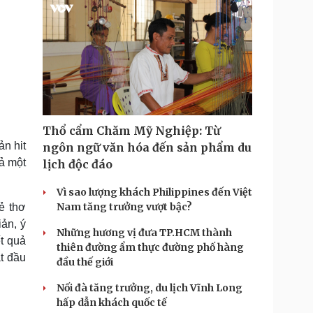
Thổ cẩm Chăm Mỹ Nghiệp: Từ
ản hit
ngôn ngữ văn hóa đến sản phẩm du
ả một
lịch độc đáo
Vì sao lượng khách Philippines đến Việt
Nam tăng trưởng vượt bậc?
ẻ thơ
ản, ý
Những hương vị đưa TP.HCM thành
t quả
thiên đường ẩm thực đường phố hàng
t đầu
đầu thế giới
Nối đà tăng trưởng, du lịch Vĩnh Long
hấp dẫn khách quốc tế