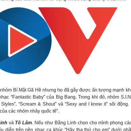
của nhóm Bí Mật Gã Hề nhưng họ đã gây được ấn tượng mạnh khi
nhạc “Fantastic Baby” của Big Bang. Trong khi đó, nhóm S.I.N
yles”, “Scream & Shout” và “Sexy and I know it” sôi động.
 của các nhóm nhảy quốc tế”.
inh
và
Tô Lâm
. Nếu như Bằng Linh chọn cho mình phong các
iểu diễn trên nền nhạc ca khúc “Hãy tha thứ cho em” dưới phầ