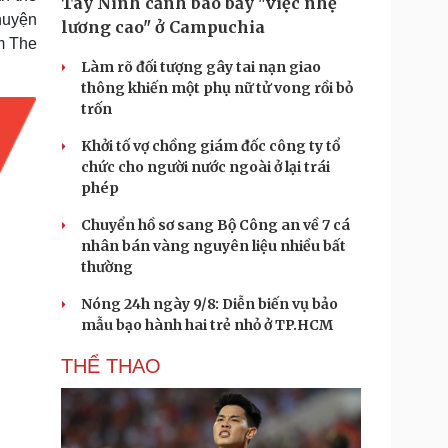
Tây Ninh cảnh báo bẫy "việc nhẹ
huyện
lương cao" ở Campuchia
'm The
Làm rõ đối tượng gây tai nạn giao
thông khiến một phụ nữ tử vong rồi bỏ
trốn
Khởi tố vợ chồng giám đốc công ty tổ
chức cho người nước ngoài ở lại trái
phép
Chuyển hồ sơ sang Bộ Công an về 7 cá
nhân bán vàng nguyên liệu nhiều bất
thường
Nóng 24h ngày 9/8: Diễn biến vụ bảo
mẫu bạo hành hai trẻ nhỏ ở TP.HCM
THỂ THAO