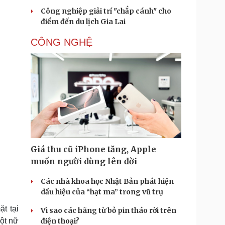
Công nghiệp giải trí "chắp cánh" cho
điểm đến du lịch Gia Lai
CÔNG NGHỆ
Giá thu cũ iPhone tăng, Apple
muốn người dùng lên đời
Các nhà khoa học Nhật Bản phát hiện
dấu hiệu của “hạt ma” trong vũ trụ
t tại
Vì sao các hãng từ bỏ pin tháo rời trên
ột nữ
điện thoại?