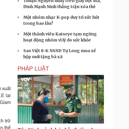
Thuận Nguyễn nhảy trên giày bọc lửa,
Đinh Mạnh Ninh thắng trận xóa thẻ
Một nhóm nhạc K-pop duy trì sức hút
trong bao lâu?
Một thành viên Katseye tạm ngừng
hoạt động nhóm vì lý do sức khỏe
Sao Việt 8-8: NSND Tự Long mua xế
hộp mới tặng bà xã
PHÁP LUẬT
 xuất
.E lại
 Gíam
h trữ
n thể