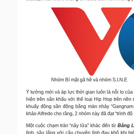
Nhóm Bí mật gã hề và nhóm S.I.N.E
Ý tưởng mới và áp lực thời gian luôn là nỗi lo 
hiện trên sân khấu với thể loại Hip Hop trên nền 
khuấy động sân động bằng màn nhảy “Gangnam St
khảo Alfredo cho rằng, 2 nhóm này đã đạt “trình độ
Một cuộc chạm trán “nảy lửa” khác đến từ
Bằng L
tình, sâu lắng với câu chuyện tình đau khổ khi b