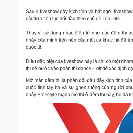
Tin nóng
Việt Nam
Tư vấn luật
Phân tích
Sau 4 liveshow đầy kịch tính và bất ngờ, liveshow
đôi/đơn tiếp tục đối đầu theo chủ đề Top Hits.
Sức khỏe
Đời sống
Thay vì sử dụng nhạc điện tử như các đêm thi trư
nhảy của mình trên nền của một ca khúc hit đã 
Dinh dưỡng - món ngon
Nhà đẹp
Cây thuốc
Blog
quốc tế.
Sản phụ khoa
Tình yêu - Gia đình
Nhi khoa
Điều đặc biệt của liveshow này là chỉ có một nhó
Nam khoa
thi sẽ bước vào phần thi dance – off để xác định cặp
Làm đẹp - giảm cân
Phòng mạch online
Mở màn đêm thi là phần đối đầu đầy kịch tính c
Ăn sạch sống khỏe
cuộc tình tay ba và sự ghen tuông của người ph
Cải chính
nhảy Freestyle mạnh mẽ thì ở đêm thi này, họ đã k