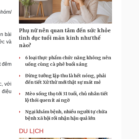
Doanh nghiệp 24h
Tin Công nghệ
Doanh nhân
Trải nghiệm
 nhóm/
ì cộng đồng
Chuyển đổi số
Phụ nữ nên quan tâm đến sức khỏe
u lịch
Podcast
n bài
tình dục tuổi mãn kinh như thế
ớc và
Tư vấn
Câu chuyện thời sự
nào?
Săn Tour
Đọc truyện đêm khuya
heck-in
Cửa sổ tình yêu
6 loại thực phẩm chức năng không nên
Kể chuyện cho bé
t đêm
uống cùng cà phê buổi sáng
Hạt giống tâm hồn
Đừng tưởng lập thu là hết nóng, phải
đến tiết Xử thử mới thật sự mát mẻ
, với
 điệu
Mèo sống thọ tới 31 tuổi, chủ nhân tiết
lộ thói quen ít ai ngờ
Ngại khám bệnh, nhiều người tự chữa
bệnh xã hội rồi nhận hậu quả lớn
DU LỊCH