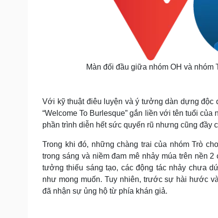
Màn đối đầu giữa nhóm OH và nhóm T
Với kỹ thuật điêu luyện và ý tưởng dàn dựng độc đ
“Welcome To Burlesque” gắn liền với tên tuổi của
phần trình diễn hết sức quyến rũ nhưng cũng đầy cá
Trong khi đó, những chàng trai của nhóm Trò chơ
trong sáng và niềm đam mê nhảy múa trên nền 2 ca
tưởng thiếu sáng tạo, các động tác nhảy chưa d
như mong muốn. Tuy nhiên, trước sự hài hước và
đã nhận sự ủng hộ từ phía khán giả.