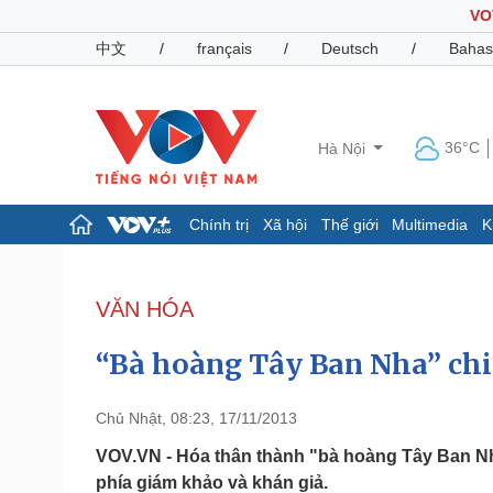
VO
中文
/
français
/
Deutsch
/
Bahas
36°C
Hà Nội
Chính trị
Xã hội
Thế giới
Multimedia
K
Chính trị
Xã hội
Đảng
Tin 24h
VĂN HÓA
Tổ chức nhân sự
Dự báo thời tiết
Quốc hội
Giáo dục
“Bà hoàng Tây Ban Nha” ch
Nhận diện sự thật
Dấu ấn VOV
Việc làm
Biển đảo
Chủ Nhật, 08:23, 17/11/2013
Pháp luật
Quân sự - Quốc phòng
VOV.VN - Hóa thân thành "bà hoàng Tây Ban N
phía giám khảo và khán giả.
Vụ án
Vũ khí