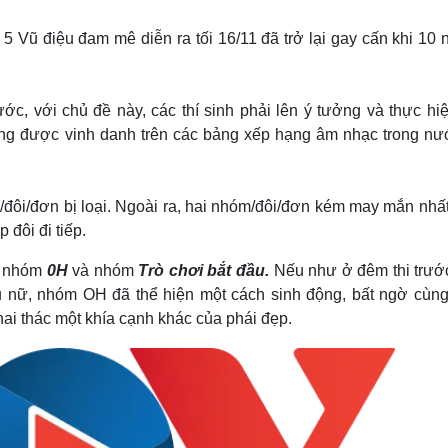
Lịch thi đấu bóng đá
Xe máy
Thế giới thể thao
Tư vấn
 5 Vũ điệu đam mê diễn ra tối 16/11 đã trở lại gay cấn khi 10
eSports
V
Hậu trường
Văn hóa
Giải trí
D
ớc, với chủ đề này, các thí sinh phải lên ý tưởng và thực hiệ
từng được vinh danh trên các bảng xếp hạng âm nhạc trong nư
Sân khấu - Điện ảnh
Nghệ sĩ
Văn học
Thời trang
Âm nhạc
Sao Việt
c
Di sản
m/đôi/đơn bị loại. Ngoài ra, hai nhóm/đôi/đơn kém may mắn nhấ
 đôi đi tiếp.
ủa nhóm
0H
và nhóm
Trò chơi bắt đầu.
Nếu như ở đêm thi trước
ụ nữ, nhóm OH đã thể hiện một cách sinh động, bất ngờ cùng
hai thác một khía cạnh khác của phái đẹp.