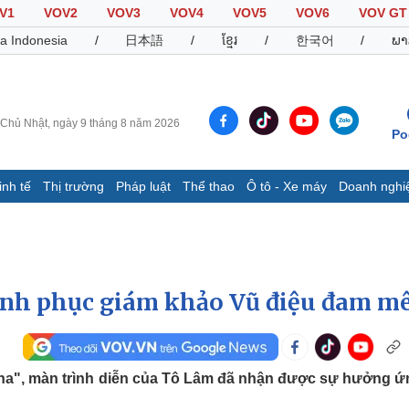
V1
VOV2
VOV3
VOV4
VOV5
VOV6
VOV GT
a Indonesia
/
日本語
/
ខ្មែរ
/
한국어
/
ພາ
Chủ Nhật, ngày 9 tháng 8 năm 2026
Po
inh tế
Thị trường
Pháp luật
Thể thao
Ô tô - Xe máy
Doanh nghi
Thế giới
Multimedia
K
Quan sát
Video
B
Cuộc sống đó đây
Ảnh
K
Hồ sơ
E-Magazine
inh phục giám khảo Vũ điệu đam m
Infographic
Thể thao
Ô tô - Xe máy
D
ha", màn trình diễn của Tô Lâm đã nhận được sự hưởng ứ
Bóng đá
Ô tô
T