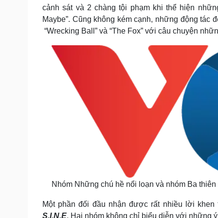
cảnh sát và 2 chàng tội phạm khi thể hiện nhữn
Maybe”. Cũng không kém cạnh, những động tác đ
“Wrecking Ball” và “The Fox” với câu chuyện nhữ
Nhóm Những chú hề nổi loạn và nhóm Ba thiên 
Một phần đối đầu nhận được rất nhiều lời khen 
S.I.N.E
. Hai nhóm không chỉ biểu diễn với những ý