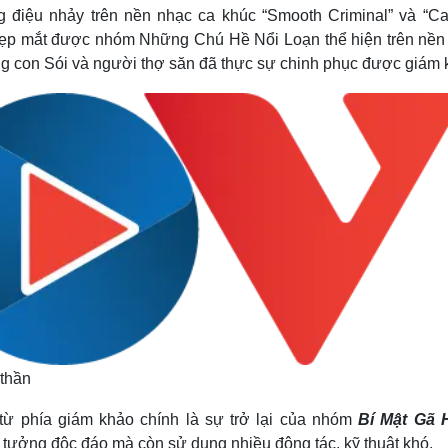
g điệu nhảy trên nền nhạc ca khúc “Smooth Criminal” và “Ca
ẹp mắt được nhóm Những Chú Hề Nổi Loạn thể hiện trên nền
ng con Sói và người thợ săn đã thực sự chinh phục được giám 
thần
từ phía giám khảo chính là sự trở lại của nhóm
Bí Mật Gã 
 tưởng độc đáo mà còn sử dụng nhiều động tác, kỹ thuật khó.