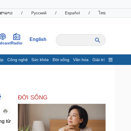
ສາລາວ
/
Русский
/
Español
/
ไทย
English
dcast
Radio
ệp
Công nghệ
Sức khỏe
Đời sống
Văn hóa
Giải trí
inh tế
Thị trường
ất động sản
Giá vàng
hởi nghiệp
Tiêu dùng
Tỷ giá
ê
ĐỜI SỐNG
Chứng khoán
Giá cà phê
oanh nghiệp
Công nghệ
ng từ
hông tin doanh nghiệp
Sành điệu