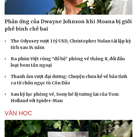
Phản ứng của Dwayne Johnson khi Moana bị giới
Cải chính
phê bình chê bai
The Odyssey vượt 1 tỷ USD, Christopher Nolan tái lập kỳ
tích sau 14 năm
Ba phim Việt cùng “đổ bộ” phòng vé tháng 8, đối đầu
loạt bom tấn ngoại
Thanh âm vượt đại dương: Chuyện chưa kể về bản tình
ca từ chốn ngục tù Côn Đảo
Sau kỷ lục phòng vé, Sony hé lộ tương lai của Tom
Holland với Spider-Man
VĂN HỌC