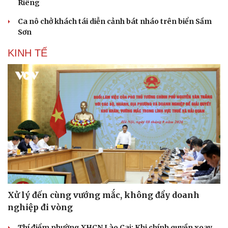
Riêng
Ca nô chở khách tái diễn cảnh bát nháo trên biển Sầm
Sơn
KINH TẾ
Xử lý đến cùng vướng mắc, không đẩy doanh
nghiệp đi vòng
Thí điểm phường XHCN Lào Cai: Khi chính quyền xoay