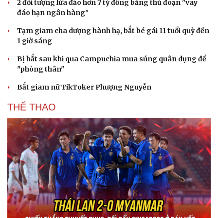
2 đối tượng lừa đảo hơn 7 tỷ đồng bằng thủ đoạn "vay
đáo hạn ngân hàng"
Tạm giam cha dượng hành hạ, bắt bé gái 11 tuổi quỳ đến
1 giờ sáng
Bị bắt sau khi qua Campuchia mua súng quân dụng để
"phòng thân"
Bắt giam nữ TikToker Phượng Nguyễn
THỂ THAO
Văn hóa
Giải trí
Sân khấu - Điện ảnh
Nghệ sĩ
Văn học
Thời trang
Âm nhạc
Sao Việt
Di sản