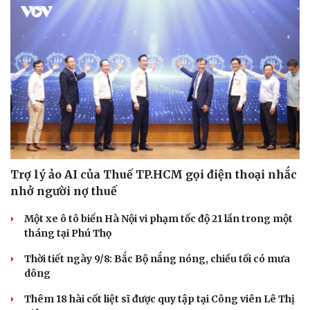
Du lịch
Podcast
Tư vấn
Câu chuyện thời sự
Săn Tour
Đọc truyện đêm khuya
check-in
Cửa sổ tình yêu
Kể chuyện cho bé
Trợ lý ảo AI của Thuế TP.HCM gọi điện thoại nhắc
Hạt giống tâm hồn
nhở người nợ thuế
Một xe ô tô biển Hà Nội vi phạm tốc độ 21 lần trong một
tháng tại Phú Thọ
Thời tiết ngày 9/8: Bắc Bộ nắng nóng, chiều tối có mưa
dông
Thêm 18 hài cốt liệt sĩ được quy tập tại Công viên Lê Thị