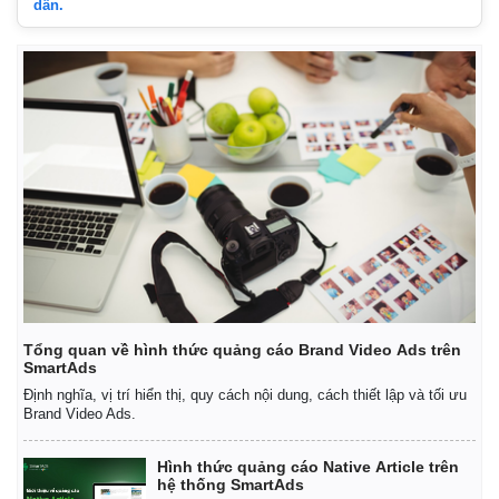
dẫn.
Thế giới
Multimedia
Quan sát
Video
Cuộc sống đó đây
Ảnh
Hồ sơ
E-Magazine
Infographic
Tổng quan về hình thức quảng cáo Brand Video Ads trên
SmartAds
Định nghĩa, vị trí hiển thị, quy cách nội dung, cách thiết lập và tối ưu
Brand Video Ads.
Hình thức quảng cáo Native Article trên
hệ thống SmartAds