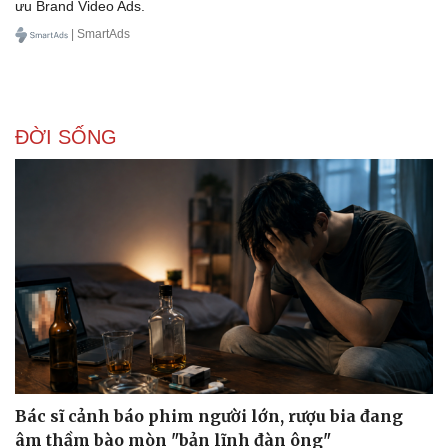
ưu Brand Video Ads.
| SmartAds
ĐỜI SỐNG
Doanh nghiệp
Công nghệ
Thông tin doanh nghiệp
Sành điệu
Doanh nghiệp 24h
Tin Công nghệ
Doanh nhân
Trải nghiệm
Vì cộng đồng
Chuyển đổi số
Bác sĩ cảnh báo phim người lớn, rượu bia đang
âm thầm bào mòn "bản lĩnh đàn ông"