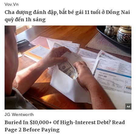
Pháp luật
Quân sự - Quốc phòng
Vụ án
Vũ khí
Tin nóng
Việt Nam
Tư vấn luật
Phân tích