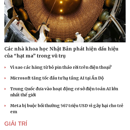
Các nhà khoa học Nhật Bản phát hiện dấu hiệu
của “hạt ma” trong vũ trụ
Sức khỏe
Đời sống
Vì sao các hãng từ bỏ pin tháo rời trên điện thoại?
Dinh dưỡng - món ngon
Nhà đẹp
Cây thuốc
Blog
Microsoft tăng tốc đầu tư hạ tầng AI tại Ấn Độ
Sản phụ khoa
Tình yêu - Gia đình
Trung Quốc đưa vào hoạt động cơ sở điện toán AI lớn
Nhi khoa
nhất thế giới
Nam khoa
Làm đẹp - giảm cân
Meta bị buộc bồi thường 567 triệu USD vì gây hại cho trẻ
Phòng mạch online
em
Ăn sạch sống khỏe
GIẢI TRÍ