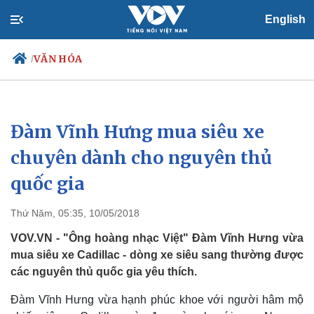
English
VĂN HÓA
/
Đàm Vĩnh Hưng mua siêu xe
Chính trị
Xã hội
Đảng
Tin 24h
chuyên dành cho nguyên thủ
Tổ chức nhân sự
Dự báo thời tiết
quốc gia
Quốc hội
Giáo dục
Nhận diện sự thật
Dấu ấn VOV
Việc làm
Thứ Năm, 05:35, 10/05/2018
Biển đảo
VOV.VN - "Ông hoàng nhạc Việt" Đàm Vĩnh Hưng vừa
mua siêu xe Cadillac - dòng xe siêu sang thường được
các nguyên thủ quốc gia yêu thích.
Đàm Vĩnh Hưng vừa hạnh phúc khoe với người hâm mộ