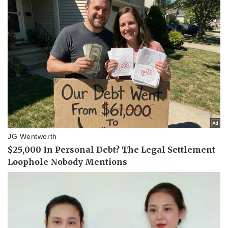
Kinh tế
Thị trường
Bất động sản
Giá vàng
Khởi nghiệp
Tiêu dùng
Tỷ giá
Chứng khoán
Giá cà phê