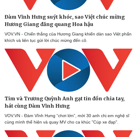
Đàm Vĩnh Hưng suýt khóc, sao Việt chúc mừng
Hương Giang đăng quang Hoa hậu
VOV.VN - Chiến thắng của Hương Giang khiến dàn sao Việt phấn
khích và liên tục gửi lời chúc mừng đến cô.
Tim và Trương Quỳnh Anh gạt tin đồn chia tay,
hát cùng Đàm Vĩnh Hưng
Thể thao
Ô tô - Xe máy
VOV.VN - Đàm Vĩnh Hưng “chơi lớn”, mời 30 anh chị em nghệ sĩ
Bóng đá
Ô tô
cùng mình thể hiện và quay MV cho ca khúc "Cúp xe đạp".
Lịch thi đấu bóng đá
Xe máy
Thế giới thể thao
Tư vấn
eSports