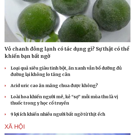
Vỏ chanh đông lạnh có tác dụng gì? Sự thật có thể
khiến bạn bất ngờ
Loại quả siêu giàu tinh bột, ăn xanh vẫn bổ dưỡng đủ
đường lại không lo tăng cân
Acid uric cao ăn măng chua được không?
Loài hoa khiến người mê, kẻ “sợ” mỗi mùa thu là vị
thuốc trong y học cổ truyền
9 lợi ích khiến nhiều người bất ngờ từ thịt ếch
XÃ HỘI