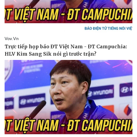
Doanh nghiệp
Công nghệ
Thông tin doanh nghiệp
Sành điệu
Doanh nghiệp 24h
Tin Công nghệ
Doanh nhân
Trải nghiệm
Vì cộng đồng
Chuyển đổi số