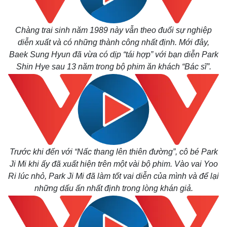
Chàng trai sinh năm 1989 này vẫn theo đuổi sự nghiệp
diễn xuất và có những thành công nhất định. Mới đây,
Baek Sung Hyun đã vừa có dịp “tái hợp” với bạn diễn Park
Shin Hye sau 13 năm trong bộ phim ăn khách “Bác sĩ”.
Thế giới
Multimedia
Trước khi đến với “Nấc thang lên thiên đường”, cô bé Park
Quan sát
Video
Ji Mi khi ấy đã xuất hiện trên một vài bộ phim. Vào vai Yoo
Cuộc sống đó đây
Ảnh
Ri lúc nhỏ, Park Ji Mi đã làm tốt vai diễn của mình và để lại
Hồ sơ
E-Magazine
những dấu ấn nhất định trong lòng khán giả.
Infographic