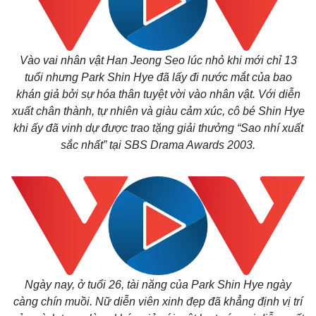
Vào vai nhân vật Han Jeong Seo lúc nhỏ khi mới chỉ 13
tuổi nhưng Park Shin Hye đã lấy đi nước mắt của bao
khán giả bởi sự hóa thân tuyệt vời vào nhân vật. Với diễn
xuất chân thành, tự nhiên và giàu cảm xúc, cô bé Shin Hye
khi ấy đã vinh dự được trao tặng giải thưởng “Sao nhí xuất
sắc nhất” tại SBS Drama Awards 2003.
Ngày nay, ở tuổi 26, tài năng của Park Shin Hye ngày
càng chín muồi. Nữ diễn viên xinh đẹp đã khẳng định vị trí