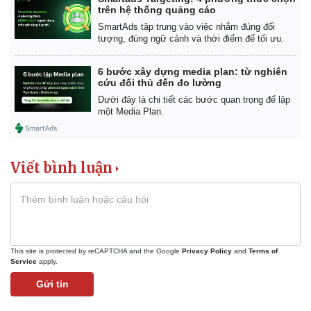
trên hệ thống quảng cáo
SmartAds tập trung vào việc nhắm đúng đối
tượng, đúng ngữ cảnh và thời điểm để tối ưu.
6 bước xây dựng media plan: từ nghiên
cứu đối thủ đến đo lường
Dưới đây là chi tiết các bước quan trọng để lập
một Media Plan.
Viết bình luận
This site is protected by reCAPTCHA and the Google
Privacy Policy
and
Terms of
Service
apply.
Gửi tin