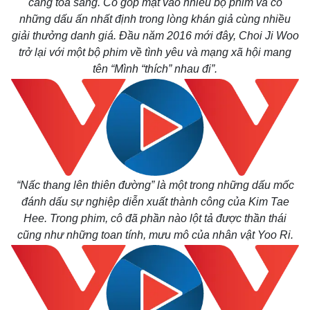
càng tỏa sáng. Cô góp mặt vào nhiều bộ phim và có
những dấu ấn nhất định trong lòng khán giả cùng nhiều
giải thưởng danh giá. Đầu năm 2016 mới đây, Choi Ji Woo
trở lại với một bộ phim về tình yêu và mạng xã hội mang
tên “Mình “thích” nhau đi”.
“Nấc thang lên thiên đường” là một trong những dấu mốc
đánh dấu sự nghiệp diễn xuất thành công của Kim Tae
Hee. Trong phim, cô đã phần nào lột tả được thần thái
cũng như những toan tính, mưu mô của nhân vật Yoo Ri.