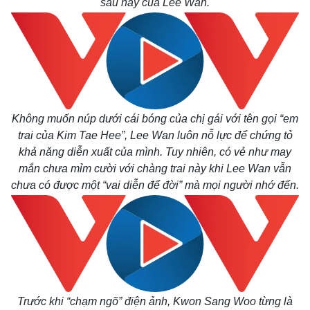
sau này của Lee Wan.
Không muốn núp dưới cái bóng của chị gái với tên gọi “em
trai của Kim Tae Hee”, Lee Wan luôn nỗ lực để chứng tỏ
khả năng diễn xuất của mình. Tuy nhiên, có vẻ như may
mắn chưa mỉm cười với chàng trai này khi Lee Wan vẫn
chưa có được một “vai diễn để đời” mà mọi người nhớ đến.
Trước khi “chạm ngõ” điện ảnh, Kwon Sang Woo từng là