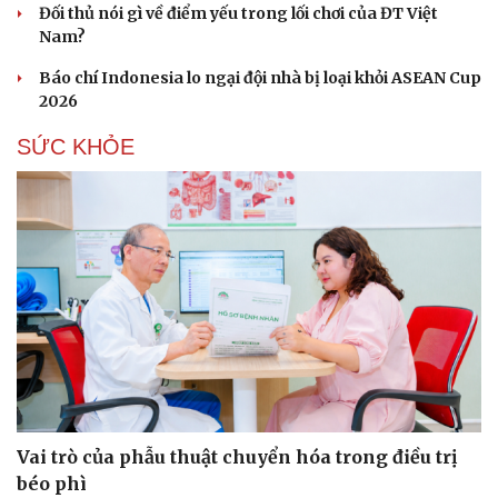
Đối thủ nói gì về điểm yếu trong lối chơi của ĐT Việt
Nam?
Báo chí Indonesia lo ngại đội nhà bị loại khỏi ASEAN Cup
2026
SỨC KHỎE
Vai trò của phẫu thuật chuyển hóa trong điều trị
Cải chính
béo phì