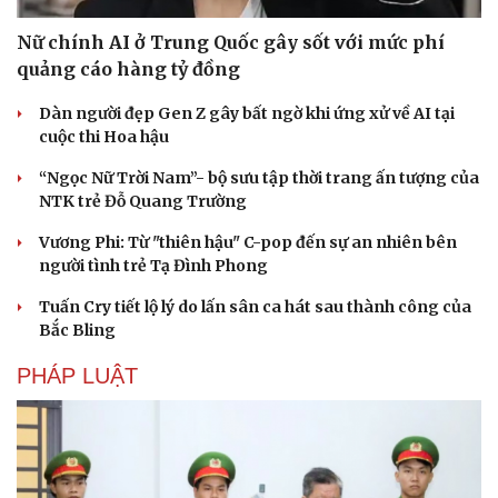
Nữ chính AI ở Trung Quốc gây sốt với mức phí
quảng cáo hàng tỷ đồng
Dàn người đẹp Gen Z gây bất ngờ khi ứng xử về AI tại
cuộc thi Hoa hậu
“Ngọc Nữ Trời Nam”- bộ sưu tập thời trang ấn tượng của
NTK trẻ Đỗ Quang Trường
Vương Phi: Từ "thiên hậu" C-pop đến sự an nhiên bên
người tình trẻ Tạ Đình Phong
Tuấn Cry tiết lộ lý do lấn sân ca hát sau thành công của
Bắc Bling
PHÁP LUẬT
Du lịch
Podcast
Tư vấn
Câu chuyện thời sự
Săn Tour
Đọc truyện đêm khuya
check-in
Cửa sổ tình yêu
Kể chuyện cho bé