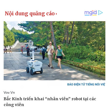
Thể thao
Ô tô - Xe máy
Bóng đá
Ô tô
Lịch thi đấu bóng đá
Xe máy
Thế giới thể thao
Tư vấn
eSports
Hậu trường