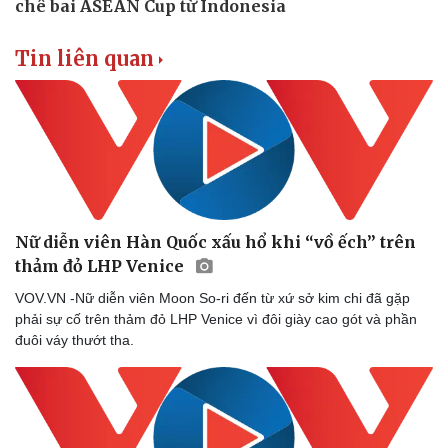
Tin liên quan
Nữ diễn viên Hàn Quốc xấu hổ khi “vồ ếch” trên
thảm đỏ LHP Venice
VOV.VN -Nữ diễn viên Moon So-ri đến từ xứ sở kim chi đã gặp
phải sự cố trên thảm đỏ LHP Venice vì đôi giày cao gót và phần
đuôi váy thướt tha.