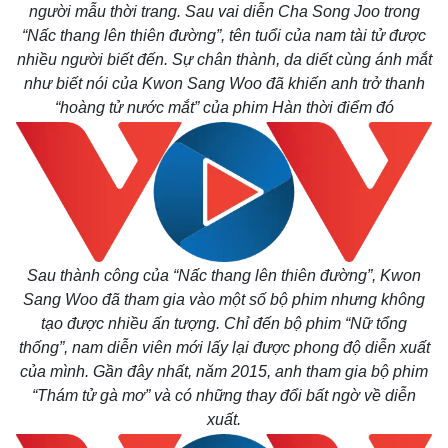
người mẫu thời trang. Sau vai diễn Cha Song Joo trong
“Nấc thang lên thiên đường”, tên tuổi của nam tài tử được
nhiều người biết đến. Sự chân thành, da diết cùng ánh mắt
như biết nói của Kwon Sang Woo đã khiến anh trở thanh
“hoàng tử nước mắt” của phim Hàn thời điểm đó
Sau thành công của “Nấc thang lên thiên đường”, Kwon
Sang Woo đã tham gia vào một số bộ phim nhưng không
tạo được nhiều ấn tượng. Chỉ đến bộ phim “Nữ tổng
thống”, nam diễn viên mới lấy lại được phong độ diễn xuất
Kinh tế
Thị trường
của mình. Gần đây nhất, năm 2015, anh tham gia bộ phim
Bất động sản
Giá vàng
Khởi nghiệp
Tiêu dùng
“Thám tử gà mơ” và có những thay đổi bất ngờ về diễn
Tỷ giá
xuất.
Chứng khoán