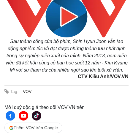
Vụ án
Vũ khí
Tin nóng
Việt Nam
Tư vấn luật
Phân tích
Sau thành công của bộ phim, Shin Hyun Joon vẫn lao
động nghiêm túc và đạt được những thành tựu nhất định
trong sự nghiệp diễn xuất của mình. Năm 2013, nam diễn
viên đã kết hôn cùng cô bạn học suốt 12 năm - Kim Kyung
Mi với sự tham dự của nhiều ngôi sao tên tuổi xứ Hàn.
CTV Kiều Anh/VOV.VN
Tag:
VOV
Mời quý độc giả theo dõi VOV.VN trên
Thêm VOV trên Google