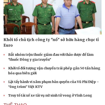
Hạt giống tâm hồn
Khởi tố chủ tịch công ty "nổ" sở hữu hàng chục tỉ
Euro
Bắt nhóm trộn thuốc giảm đau với thảo dược để làm
"thuốc Đông y gia truyền"
Khởi tố đối tượng vận chuyển trái phép gần 50 tấn hàng
hóa qua biên giới
Lật tẩy hành vi xâm phạm bản quyền của Vũ Phi Điệp –
“ông trùm” Việt KTV
Truy tố tài xế xe tải vụ nữ sinh tử vong ở Vĩnh Long