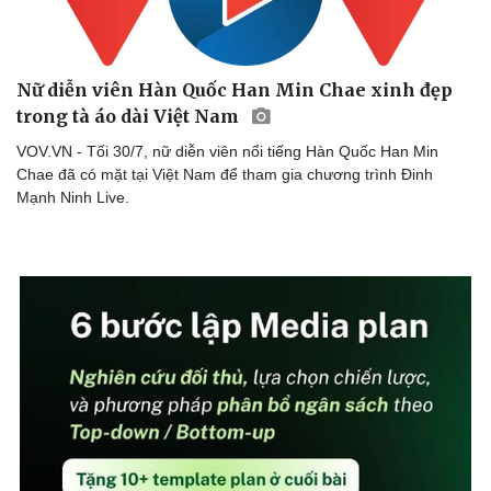
Nữ diễn viên Hàn Quốc Han Min Chae xinh đẹp
trong tà áo dài Việt Nam
VOV.VN - Tối 30/7, nữ diễn viên nổi tiếng Hàn Quốc Han Min
Sức khỏe
Đời sống
Chae đã có mặt tại Việt Nam để tham gia chương trình Đinh
Dinh dưỡng - món ngon
Nhà đẹp
Mạnh Ninh Live.
Cây thuốc
Blog
Sản phụ khoa
Tình yêu - Gia đình
Nhi khoa
Nam khoa
Làm đẹp - giảm cân
Phòng mạch online
Ăn sạch sống khỏe