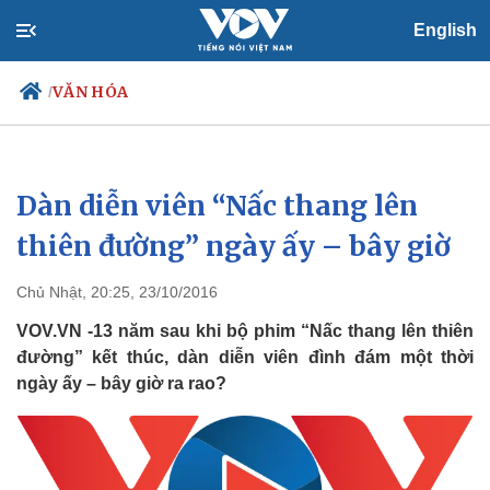
English
VĂN HÓA
/
Dàn diễn viên “Nấc thang lên
Chính trị
Xã hội
Đảng
Tin 24h
thiên đường” ngày ấy – bây giờ
Tổ chức nhân sự
Dự báo thời tiết
Quốc hội
Giáo dục
Chủ Nhật, 20:25, 23/10/2016
Nhận diện sự thật
Dấu ấn VOV
Việc làm
VOV.VN -13 năm sau khi bộ phim “Nấc thang lên thiên
Biển đảo
đường” kết thúc, dàn diễn viên đình đám một thời
ngày ấy – bây giờ ra rao?