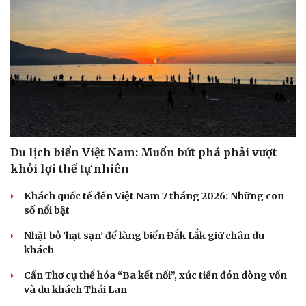
Du lịch biển Việt Nam: Muốn bứt phá phải vượt
khỏi lợi thế tự nhiên
Khách quốc tế đến Việt Nam 7 tháng 2026: Những con
Văn hóa
Giải trí
số nổi bật
Sân khấu - Điện ảnh
Nghệ sĩ
Văn học
Thời trang
Nhặt bỏ 'hạt sạn' để làng biển Đắk Lắk giữ chân du
Âm nhạc
Sao Việt
khách
Di sản
Cần Thơ cụ thể hóa “Ba kết nối”, xúc tiến đón dòng vốn
và du khách Thái Lan