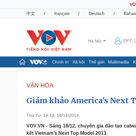
VO
中文
/
français
/
Deutsch
/
Bahas
29°C
Hà Nội
Chính trị
Xã hội
Thế giới
Multimedia
K
Chính trị
Xã hội
Đảng
Tin 24h
VĂN HÓA
Tổ chức nhân sự
Dự báo thời tiết
Quốc hội
Giáo dục
Giám khảo America's Next 
Nhận diện sự thật
Dấu ấn VOV
Việc làm
Biển đảo
Thứ Tư, 16:19, 18/12/2013
Pháp luật
Quân sự - Quốc phòng
VOV.VN - Sáng 18/12, chuyên gia đào tạo catw
kết Vietnam’s Next Top Model 2013.
Vụ án
Vũ khí