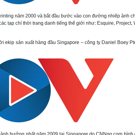
Printing năm 2000 và bắt đầu bước vào con đường nhiếp ảnh c
ác tạp chí thời trang danh tiếng thế giới như: Esquire, Project,
i ekip sản xuất hàng đầu Singapore – công ty Daniel Boey Pte
ầm ảnh hưởng nhất năm 2009 tại Singapore do CNNgo.com bình 