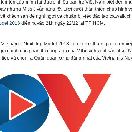
khi tên của mình lại được nhiều bạn trẻ Việt Nam biết đến nh
bay nhưng Miss J vẫn rạng rỡ, tươi cười thân thiện chụp hình v
 về khách sạn để nghỉ ngơi và chuẩn bị việc đào tạo catwalk c
odel 2013
diễn ra vào 21h ngày 22/12 tại TP HCM.
t Vietnam’s Next Top Model 2013 còn có sự tham gia của nhiế
ia chính cho phần thi chụp ảnh của 2 thí sinh xuất sắc nhất.
 tiếp và chọn ra Quán quân xứng đáng nhất của Vietnam’s Nex