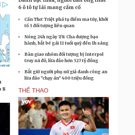
Đánh bạc thua, người đàn ông thuê
6 ô tô tự lái mang cầm cố
Cần Thơ: Triệt phá tụ điểm ma túy, khởi
tố 3 đối tượng liên quan
Nóng 24h ngày 7/8: Cha dượng bạo
hành, bắt bé gái 11 tuổi quỳ đến 1h sáng
Bàn giao nhóm đối tượng bị Interpol
truy nã đỏ, lừa đảo hơn 327 tỷ đồng
Bắt giữ người phụ nữ giả danh công an
lừa đảo "chạy án" 400 triệu đồng
THỂ THAO