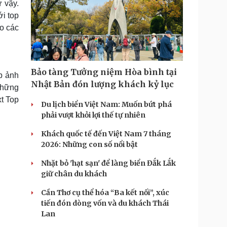
ư vậy.
ới top
ho các
Bảo tàng Tưởng niệm Hòa bình tại
p ảnh
Nhật Bản đón lượng khách kỷ lục
 Những
t Top
Du lịch biển Việt Nam: Muốn bứt phá
phải vượt khỏi lợi thế tự nhiên
Khách quốc tế đến Việt Nam 7 tháng
2026: Những con số nổi bật
Nhặt bỏ 'hạt sạn' để làng biển Đắk Lắk
giữ chân du khách
Cần Thơ cụ thể hóa “Ba kết nối”, xúc
tiến đón dòng vốn và du khách Thái
Lan