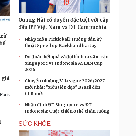
Quang Hải có duyên đặc biệt với cặp
đấu ĐT Việt Nam vs ĐT Campuchia
Nhập môn Pickleball: Hướng dẫn kỹ
thuật Speed up Backhand hai tay
Dự đoán kết quả và đội hình ra sân trận
Singapore vs Indonesia ASEAN Cup
2026
 giá
Chuyển nhượng V-League 2026/2027
mới nhất: "Siêu tiền đạo" Brazil đến
CLB mới
Paris
Nhận định ĐT Singapore vs ĐT
Indonesia: Cuộc chiến ở thế chân tường
l
SỨC KHỎE