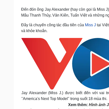
Tin nóng
Việt Nam
Tư vấn luật
Phân tích
Đến đón ông Jay Alexander (hay còn gọi là Miss J
Mâu Thanh Thủy, Văn Kiên, Tuấn Việt và những n
Đây là chuyến công tác đầu tiên của
Miss J
tại Việ
Sức khỏe
Đời sống
và khỏe khoắn.
Dinh dưỡng - món ngon
Nhà đẹp
Cây thuốc
Blog
Sản phụ khoa
Tình yêu - Gia đình
Nhi khoa
Nam khoa
Làm đẹp - giảm cân
Phòng mạch online
Ăn sạch sống khỏe
Cải chính
Jay Alexander (Miss J.) được biết đến với vai 
"America's Next Top Model" trong suốt 18 mùa thi.
Xem thêm:
Hình ảnh J