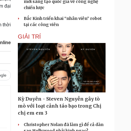
mới sáng tạo quốc gia về công nghệ
m đại
chiến lược
Bắc Kinh triển khai “nhân viên” robot
tại các công viên
n thời
GIẢI TRÍ
nline
gle
Kỳ Duyên - Steven Nguyễn gây tò
.
mò với loạt cảnh táo bạo trong Chị
chị em em 3
Christopher Nolan đã làm gì để cả dàn
sao Hollywood phải kinh ngạc?