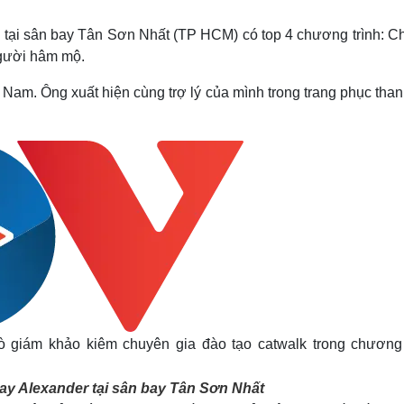
Lịch thi đấu bóng đá
Xe máy
Thế giới thể thao
Tư vấn
) tại sân bay Tân Sơn Nhất (TP HCM) có top 4 chương trình: Ch
eSports
V
gười hâm mộ.
Hậu trường
t Nam. Ông xuất hiện cùng trợ lý của mình trong trang phục than
Văn hóa
Giải trí
D
Sân khấu - Điện ảnh
Nghệ sĩ
Văn học
Thời trang
Âm nhạc
Sao Việt
c
Di sản
trò giám khảo kiêm chuyên gia đào tạo catwalk trong chương 
ay Alexander tại sân bay Tân Sơn Nhất