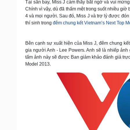
Tại sân bay, Miss J cảm thấy bất ngờ và vui mừng 
Chính vì vậy, dù đã thấm mệt trong suốt nhiều giờ 
4 và mọi người. Sau đó, Miss J và trợ lý được đón
thí sinh trong
đêm chung kết Vietnam’s Next Top M
Bên cạnh sự xuất hiện của Miss J, đêm chung kế
gia người Anh - Lee Powers. Anh sẽ là nhiếp ảnh g
tấm ảnh này sẽ được Ban giám khảo đánh giá trực
Model 2013.