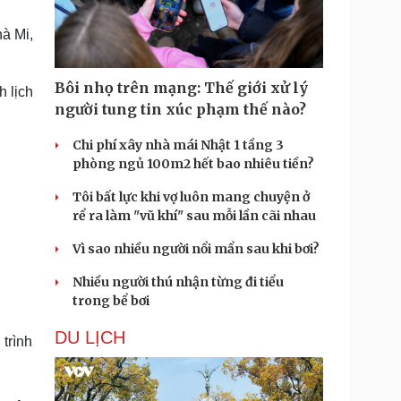
Doanh nghiệp 24h
Tin Công nghệ
Doanh nhân
Trải nghiệm
à Mi,
ì cộng đồng
Chuyển đổi số
Bôi nhọ trên mạng: Thế giới xử lý
h lịch
u lịch
Podcast
người tung tin xúc phạm thế nào?
Tư vấn
Câu chuyện thời sự
Săn Tour
Đọc truyện đêm khuya
Chi phí xây nhà mái Nhật 1 tầng 3
heck-in
Cửa sổ tình yêu
phòng ngủ 100m2 hết bao nhiêu tiền?
Kể chuyện cho bé
Tôi bất lực khi vợ luôn mang chuyện ở
Hạt giống tâm hồn
rể ra làm "vũ khí" sau mỗi lần cãi nhau
Vì sao nhiều người nổi mẩn sau khi bơi?
Nhiều người thú nhận từng đi tiểu
trong bể bơi
DU LỊCH
trình