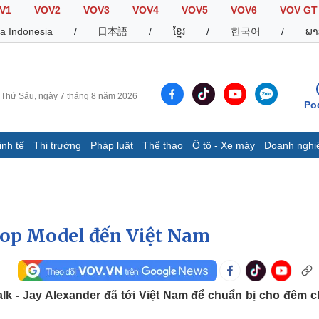
V1
VOV2
VOV3
VOV4
VOV5
VOV6
VOV GT
a Indonesia
/
日本語
/
ខ្មែរ
/
한국어
/
ພາ
Thứ Sáu, ngày 7 tháng 8 năm 2026
Po
inh tế
Thị trường
Pháp luật
Thể thao
Ô tô - Xe máy
Doanh nghi
Thế giới
Multimedia
K
Quan sát
Video
B
Cuộc sống đó đây
Ảnh
K
Hồ sơ
E-Magazine
Top Model đến Việt Nam
Infographic
Thể thao
Ô tô - Xe máy
D
alk - Jay Alexander đã tới Việt Nam để chuẩn bị cho đêm 
Bóng đá
Ô tô
T