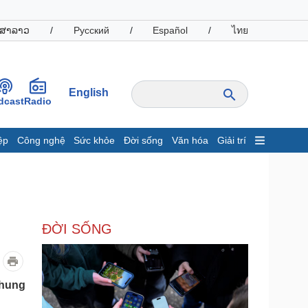
ສາລາວ
/
Русский
/
Español
/
ไทย
English
dcast
Radio
ệp
Công nghệ
Sức khỏe
Đời sống
Văn hóa
Giải trí
inh tế
Thị trường
ất động sản
Giá vàng
hởi nghiệp
Tiêu dùng
Tỷ giá
ĐỜI SỐNG
Chứng khoán
Giá cà phê
oanh nghiệp
Công nghệ
chung
hông tin doanh nghiệp
Sành điệu