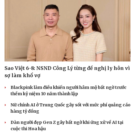
Sao Việt 6-8: NSND Công Lý từng đề nghị ly hôn vì
sợ làm khổ vợ
Blackpink làm điều khiến người hâm mộ bất ngờ trước
thềm kỷ niệm 10 năm thành lập
Nữ chính AI ở Trung Quốc gây sốt với mức phí quảng cáo
Du lịch
Podcast
hàng tỷ đồng
Tư vấn
Câu chuyện thời sự
Săn Tour
Đọc truyện đêm khuya
Dàn người đẹp Gen Z gây bất ngờ khi ứng xử về AI tại
check-in
Cửa sổ tình yêu
cuộc thi Hoa hậu
Kể chuyện cho bé