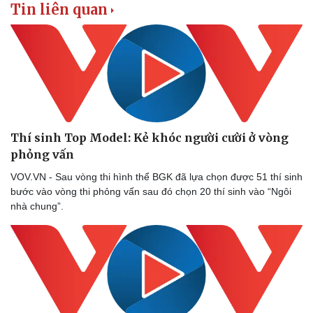
Tin liên quan
Doanh nghiệp
Công nghệ
Thông tin doanh nghiệp
Sành điệu
Doanh nghiệp 24h
Tin Công nghệ
Doanh nhân
Trải nghiệm
Vì cộng đồng
Chuyển đổi số
Thí sinh Top Model: Kẻ khóc người cười ở vòng
phỏng vấn
VOV.VN - Sau vòng thi hình thể BGK đã lựa chọn được 51 thí sinh
bước vào vòng thi phỏng vấn sau đó chọn 20 thí sinh vào “Ngôi
nhà chung”.