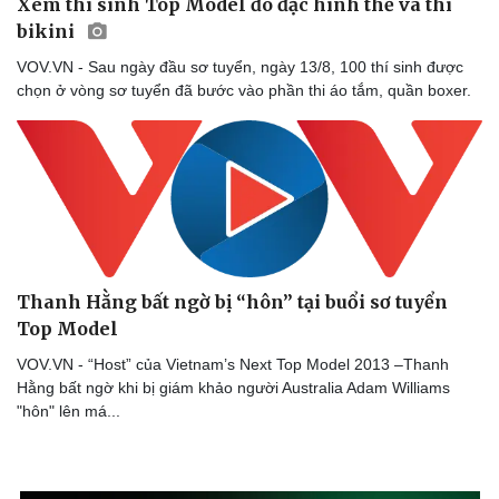
Xem thí sinh Top Model đo đạc hình thể và thi
bikini
VOV.VN - Sau ngày đầu sơ tuyển, ngày 13/8, 100 thí sinh được
chọn ở vòng sơ tuyển đã bước vào phần thi áo tắm, quần boxer.
Sức khỏe
Đời sống
Dinh dưỡng - món ngon
Nhà đẹp
Cây thuốc
Blog
Sản phụ khoa
Tình yêu - Gia đình
Nhi khoa
Nam khoa
Thanh Hằng bất ngờ bị “hôn” tại buổi sơ tuyển
Làm đẹp - giảm cân
Top Model
Phòng mạch online
Ăn sạch sống khỏe
VOV.VN - “Host” của Vietnam’s Next Top Model 2013 –Thanh
Hằng bất ngờ khi bị giám khảo người Australia Adam Williams
"hôn" lên má...