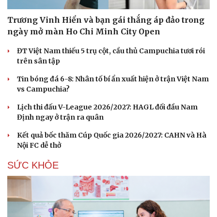
Trương Vinh Hiển và bạn gái thắng áp đảo trong
ngày mở màn Ho Chi Minh City Open
ĐT Việt Nam thiếu 5 trụ cột, cầu thủ Campuchia tươi rói
trên sân tập
Tin bóng đá 6-8: Nhân tố bí ẩn xuất hiện ở trận Việt Nam
vs Campuchia?
Lịch thi đấu V-League 2026/2027: HAGL đối đầu Nam
Định ngay ở trận ra quân
Kết quả bốc thăm Cúp Quốc gia 2026/2027: CAHN và Hà
Nội FC dễ thở
SỨC KHỎE
Cải chính