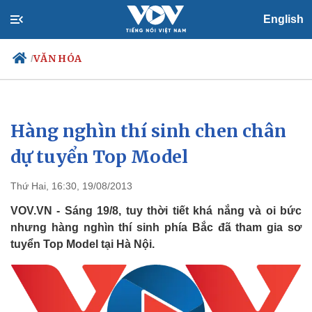
English
VĂN HÓA
/
Hàng nghìn thí sinh chen chân
Chính trị
Xã hội
Đảng
Tin 24h
dự tuyển Top Model
Tổ chức nhân sự
Dự báo thời tiết
Quốc hội
Giáo dục
Thứ Hai, 16:30, 19/08/2013
Nhận diện sự thật
Dấu ấn VOV
Việc làm
VOV.VN - Sáng 19/8, tuy thời tiết khá nắng và oi bức
Biển đảo
nhưng hàng nghìn thí sinh phía Bắc đã tham gia sơ
tuyển Top Model tại Hà Nội.