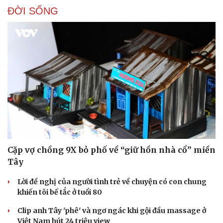
ĐỜI SỐNG
Cặp vợ chồng 9X bỏ phố về “giữ hồn nhà cổ” miền
Tây
Lời đề nghị của người tình trẻ về chuyện có con chung
khiến tôi bế tắc ở tuổi 80
Clip anh Tây 'phê' và ngơ ngác khi gội đầu massage ở
Việt Nam hút 24 triệu view