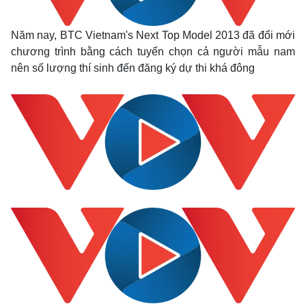
Năm nay, BTC Vietnam's Next Top Model 2013 đã đổi mới
chương trình bằng cách tuyển chọn cả người mẫu nam
nên số lượng thí sinh đến đăng ký dự thi khá đông
Thế giới
Multimedia
Quan sát
Video
Cuộc sống đó đây
Ảnh
Hồ sơ
E-Magazine
Infographic