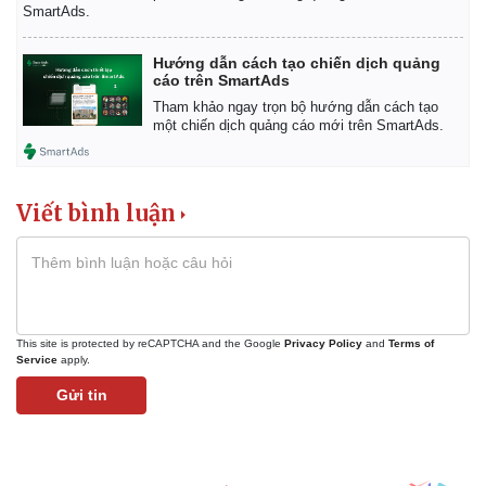
Vụ án
Vũ khí
SmartAds.
Tin nóng
Việt Nam
Tư vấn luật
Phân tích
Hướng dẫn cách tạo chiến dịch quảng
cáo trên SmartAds
Tham khảo ngay trọn bộ hướng dẫn cách tạo
một chiến dịch quảng cáo mới trên SmartAds.
Viết bình luận
This site is protected by reCAPTCHA and the Google
Privacy Policy
and
Terms of
Service
apply.
Gửi tin