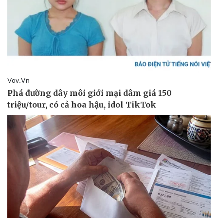
Thể thao
Ô tô - Xe máy
Bóng đá
Ô tô
Lịch thi đấu bóng đá
Xe máy
Thế giới thể thao
Tư vấn
eSports
Hậu trường