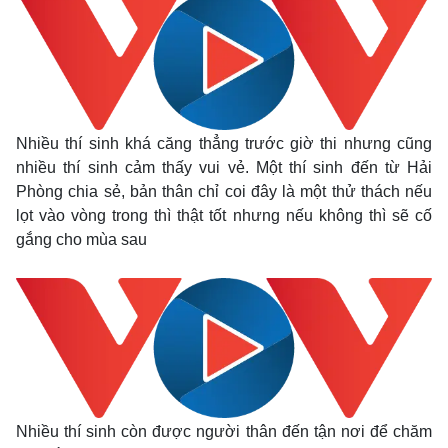
Nhiều thí sinh khá căng thẳng trước giờ thi nhưng cũng
nhiều thí sinh cảm thấy vui vẻ. Một thí sinh đến từ Hải
Phòng chia sẻ, bản thân chỉ coi đây là một thử thách nếu
lọt vào vòng trong thì thật tốt nhưng nếu không thì sẽ cố
gắng cho mùa sau
Kinh tế
Thị trường
Bất động sản
Giá vàng
Khởi nghiệp
Tiêu dùng
Tỷ giá
Nhiều thí sinh còn được người thân đến tận nơi để chăm
Chứng khoán