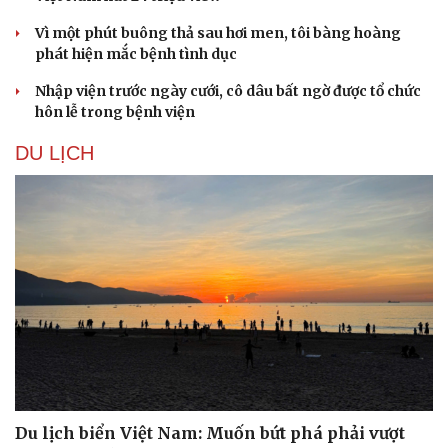
Vì một phút buông thả sau hơi men, tôi bàng hoàng
phát hiện mắc bệnh tình dục
Nhập viện trước ngày cưới, cô dâu bất ngờ được tổ chức
hôn lễ trong bệnh viện
DU LỊCH
Văn hóa
Giải trí
Sân khấu - Điện ảnh
Nghệ sĩ
Văn học
Thời trang
Âm nhạc
Sao Việt
Di sản
Du lịch biển Việt Nam: Muốn bứt phá phải vượt