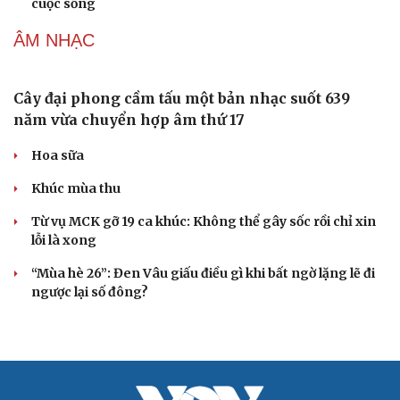
Cuốn sách giúp người bận rộn thoát khỏi vòng
xoáy kiệt sức
"Bẫy bản năng - Trực giác của bạn không đáng tin
đâu": Khi dữ liệu lên tiếng
Truyện ngắn: Khoảng lặng
Truyện ngắn "Trong đoàn quân"
"Cái chết và sự bất tử" - cuốn sách thay đổi cách nhìn về
cuộc sống