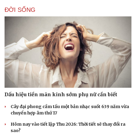
ĐỜI SỐNG
Pháp luật
Quân sự - Quốc phòng
Vụ án
Vũ khí
Tin nóng
Việt Nam
Dấu hiệu tiền mãn kinh sớm phụ nữ cần biết
Tư vấn luật
Phân tích
Cây đại phong cầm tấu một bản nhạc suốt 639 năm vừa
chuyển hợp âm thứ 17
Hôm nay vào tiết lập Thu 2026: Thời tiết sẽ thay đổi ra
sao?