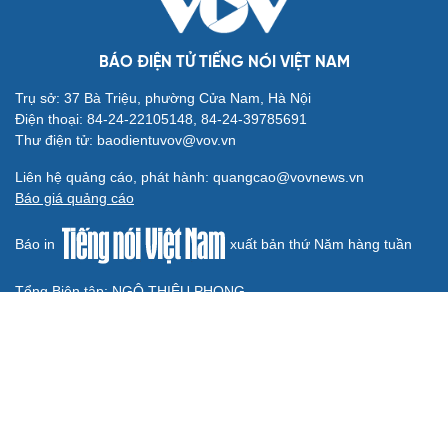
ÂM NHẠC
Cây đại phong cầm tấu một bản nhạc suốt 639
năm vừa chuyển hợp âm thứ 17
Hoa sữa
Khúc mùa thu
Từ vụ MCK gỡ 19 ca khúc: Không thể gây sốc rồi chỉ xin