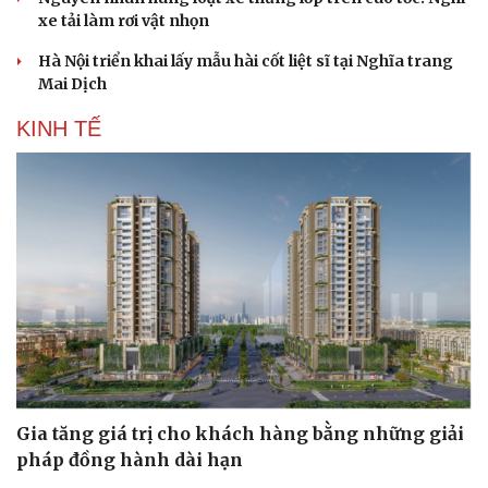
xe tải làm rơi vật nhọn
Hà Nội triển khai lấy mẫu hài cốt liệt sĩ tại Nghĩa trang
Mai Dịch
KINH TẾ
Du lịch
Podcast
Tư vấn
Câu chuyện thời sự
Săn Tour
Đọc truyện đêm khuya
check-in
Cửa sổ tình yêu
Gia tăng giá trị cho khách hàng bằng những giải
Kể chuyện cho bé
pháp đồng hành dài hạn
Hạt giống tâm hồn