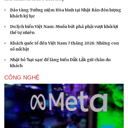
Bảo tàng Tưởng niệm Hòa bình tại Nhật Bản đón lượng
khách kỷ lục
Du lịch biển Việt Nam: Muốn bứt phá phải vượt khỏi lợi
thế tự nhiên
Khách quốc tế đến Việt Nam 7 tháng 2026: Những con
số nổi bật
Nhặt bỏ 'hạt sạn' để làng biển Đắk Lắk giữ chân du
Thể thao
Ô tô - Xe máy
khách
Bóng đá
Ô tô
CÔNG NGHỆ
Lịch thi đấu bóng đá
Xe máy
Thế giới thể thao
Tư vấn
eSports
Hậu trường