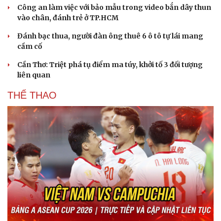
Công an làm việc với bảo mẫu trong video bắn dây thun
vào chân, đánh trẻ ở TP.HCM
Đánh bạc thua, người đàn ông thuê 6 ô tô tự lái mang
cầm cố
Cần Thơ: Triệt phá tụ điểm ma túy, khởi tố 3 đối tượng
liên quan
THỂ THAO
Sức khỏe
Đời sống
Dinh dưỡng - món ngon
Nhà đẹp
Cây thuốc
Blog
Sản phụ khoa
Tình yêu - Gia đình
Nhi khoa
Nam khoa
Làm đẹp - giảm cân
Phòng mạch online
Ăn sạch sống khỏe