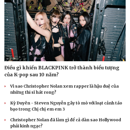
Điều gì khiến BLACKPINK trở thành biểu tượng
Doanh nghiệp
Công nghệ
của K-pop sau 10 năm?
Thông tin doanh nghiệp
Sành điệu
Doanh nghiệp 24h
Tin Công nghệ
Vì sao Christopher Nolan xem rapper là hậu duệ của
Doanh nhân
Trải nghiệm
những thi sĩ hát rong?
Vì cộng đồng
Chuyển đổi số
Kỳ Duyên - Steven Nguyễn gây tò mò với loạt cảnh táo
bạo trong Chị chị em em 3
Christopher Nolan đã làm gì để cả dàn sao Hollywood
phải kinh ngạc?