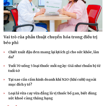
Vai trò của phẫu thuật chuyển hóa trong điều trị
béo phì
Chiết xuất đậu đen mang lại lợi ích gì cho sức khỏe, làn
da?
Tuổi 70 uống 5 loại thuốc mỗi ngày: Giá như chuẩn bị từ
tuổi 40
Văn hóa
Giải trí
Tại sao cần cấm kinh doanh khí N2O (khí cười) ngoài
Sân khấu - Điện ảnh
Nghệ sĩ
mục đích y tế?
Văn học
Thời trang
Âm nhạc
Sao Việt
Loại lá vừa cay vừa đắng là vị thuốc bổ gan, biết dùng
Di sản
sức khoẻ càng thăng hạng