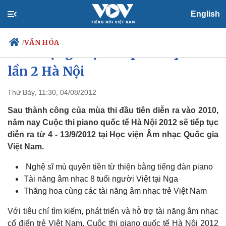
English
VĂN HÓA
/
Khởi động cuộc thi piano quốc tế
lần 2 Hà Nội
Thứ Bảy, 11:30, 04/08/2012
Chính trị
Xã hội
Đảng
Tin 24h
Sau thành công của mùa thi đầu tiên diễn ra vào 2010,
Tổ chức nhân sự
Dự báo thời tiết
năm nay Cuộc thi piano quốc tế Hà Nội 2012 sẽ tiếp tục
Quốc hội
Giáo dục
diễn ra từ 4 - 13/9/2012 tại Học viện Âm nhạc Quốc gia
Nhận diện sự thật
Dấu ấn VOV
Việt Nam.
Việc làm
Biển đảo
Nghệ sĩ mù quyên tiền từ thiện bằng tiếng đàn piano
Tài năng âm nhạc 8 tuổi người Việt tại Nga
Thăng hoa cùng các tài năng âm nhạc trẻ Việt Nam
Với tiêu chí tìm kiếm, phát triển và hỗ trợ tài năng âm nhạc
cổ điển trẻ Việt Nam, Cuộc thi piano quốc tế Hà Nội 2012