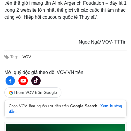
trên thế giới mang tên Alink Argerich Foudation – đây là 1
trong 2 website lớn nhất thế giới về các cuộc thi âm nhạc,
cùng với Hiệp hội coucours quốc tế Thụy sĩ./.
Ngọc Ngà/ VOV- TTTin
Tag:
VOV
Thế giới
Multimedia
Mời quý độc giả theo dõi VOV.VN trên
Quan sát
Video
Cuộc sống đó đây
Ảnh
Hồ sơ
E-Magazine
Thêm VOV trên Google
Infographic
Chọn VOV làm nguồn ưu tiên trên
Google Search
.
Xem hướng
dẫn.