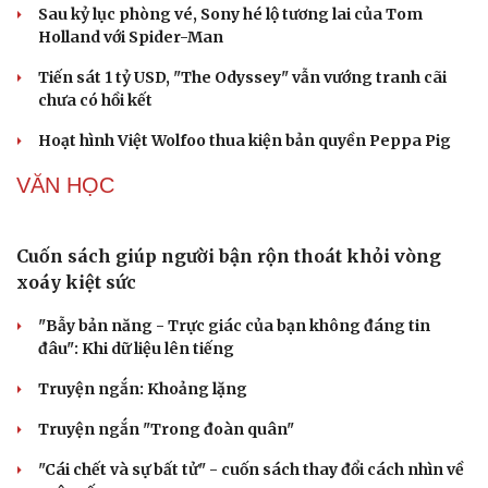
Ba phim Việt cùng “đổ bộ” phòng vé tháng 8, đối
đầu loạt bom tấn ngoại
Thanh âm vượt đại dương: Chuyện chưa kể về bản tình
ca từ chốn ngục tù Côn Đảo
Sau kỷ lục phòng vé, Sony hé lộ tương lai của Tom
Holland với Spider-Man
Tiến sát 1 tỷ USD, "The Odyssey" vẫn vướng tranh cãi
chưa có hồi kết
Cải chính
Hoạt hình Việt Wolfoo thua kiện bản quyền Peppa Pig
VĂN HỌC