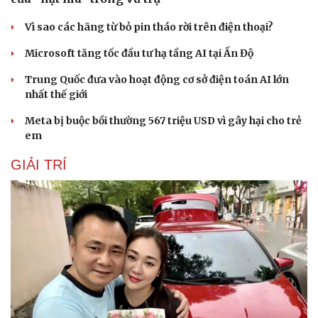
Vì sao các hãng từ bỏ pin tháo rời trên điện thoại?
Microsoft tăng tốc đầu tư hạ tầng AI tại Ấn Độ
Trung Quốc đưa vào hoạt động cơ sở điện toán AI lớn
nhất thế giới
Meta bị buộc bồi thường 567 triệu USD vì gây hại cho trẻ
em
GIẢI TRÍ
Doanh nghiệp
Công nghệ
Thông tin doanh nghiệp
Sành điệu
Doanh nghiệp 24h
Tin Công nghệ
Doanh nhân
Trải nghiệm
Vì cộng đồng
Chuyển đổi số