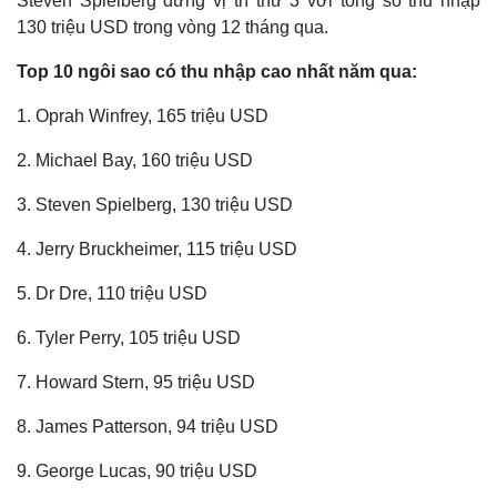
Steven Spielberg đứng vị trí thứ 3 với tổng số thu nhập
130 triệu USD trong vòng 12 tháng qua.
Top 10 ngôi sao có thu nhập cao nhất năm qua:
1. Oprah Winfrey, 165 triệu USD
2. Michael Bay, 160 triệu USD
3. Steven Spielberg, 130 triệu USD
4. Jerry Bruckheimer, 115 triệu USD
Thế giới
Multimedia
Quan sát
Video
5. Dr Dre, 110 triệu USD
Cuộc sống đó đây
Ảnh
Hồ sơ
E-Magazine
6. Tyler Perry, 105 triệu USD
Infographic
7. Howard Stern, 95 triệu USD
8. James Patterson, 94 triệu USD
9. George Lucas, 90 triệu USD