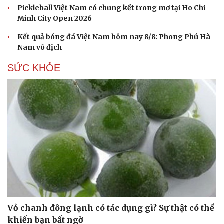
Pickleball Việt Nam có chung kết trong mơ tại Ho Chi
Minh City Open 2026
Kết quả bóng đá Việt Nam hôm nay 8/8: Phong Phú Hà
Nam vô địch
SỨC KHỎE
Văn hóa
Giải trí
Sân khấu - Điện ảnh
Nghệ sĩ
Văn học
Thời trang
Âm nhạc
Sao Việt
Vỏ chanh đông lạnh có tác dụng gì? Sự thật có thể
Di sản
khiến bạn bất ngờ