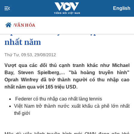
English
VĂN HÓA
/
Oprah Winfrey thu nhập cao
nhất năm
Thứ Tư, 09:53, 29/08/2012
Chính trị
Xã hội
Đảng
Tin 24h
Vượt qua các đối thủ cạnh tranh khác như Michael
Tổ chức nhân sự
Dự báo thời tiết
Bay, Steven Spielberg,… "bà hoàng truyền hình"
Quốc hội
Giáo dục
Oprah Winfrey đã trở thành người có thu nhập cao
Nhận diện sự thật
Dấu ấn VOV
nhất năm qua với 165 triệu USD.
Việc làm
Biển đảo
Federer có thu nhập cao nhất làng tennis
Việt Nam trở thành nước xuất khẩu cà phê lớn nhất
thế giới