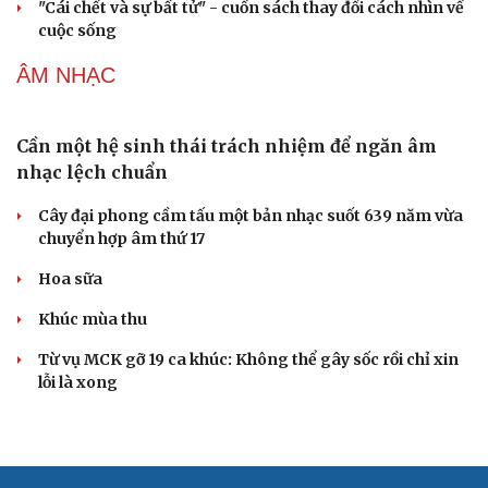
loạt bom tấn ngoại
Thanh âm vượt đại dương: Chuyện chưa kể về bản tình
ca từ chốn ngục tù Côn Đảo
Sau kỷ lục phòng vé, Sony hé lộ tương lai của Tom
Holland với Spider-Man
VĂN HỌC
Cuốn sách giúp người bận rộn thoát khỏi vòng
xoáy kiệt sức
"Bẫy bản năng - Trực giác của bạn không đáng tin
đâu": Khi dữ liệu lên tiếng
Truyện ngắn: Khoảng lặng
Truyện ngắn "Trong đoàn quân"
"Cái chết và sự bất tử" - cuốn sách thay đổi cách nhìn về