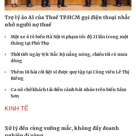
Trợ lý ảo AI của Thuế TP.HCM gọi điện thoại nhắc
nhở người nợ thuế
Một xe ô tô biển Hà Nội vi phạm tốc độ 21 lần trong một
tháng tại Phú Thọ
Thời tiết ngày 9/8: Bắc Bộ nắng nóng, chiều tối có mưa
dông
Thêm 18 hài cốt liệt sĩ được quy tập tại Công viên Lê Thị
Riêng
Ca nô chở khách tái diễn cảnh bát nháo trên biển Sầm
Sơn
Du lịch
Podcast
KINH TẾ
Tư vấn
Câu chuyện thời sự
Săn Tour
Đọc truyện đêm khuya
check-in
Cửa sổ tình yêu
Kể chuyện cho bé