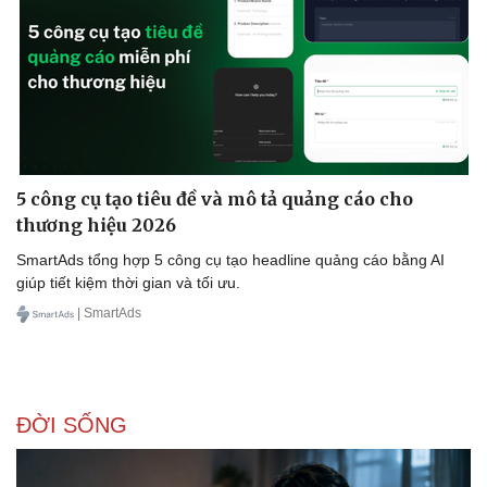
5 công cụ tạo tiêu đề và mô tả quảng cáo cho
thương hiệu 2026
SmartAds tổng hợp 5 công cụ tạo headline quảng cáo bằng AI
Pháp luật
Quân sự - Quốc phòng
giúp tiết kiệm thời gian và tối ưu.
Vụ án
Vũ khí
| SmartAds
Tin nóng
Việt Nam
Tư vấn luật
Phân tích
ĐỜI SỐNG