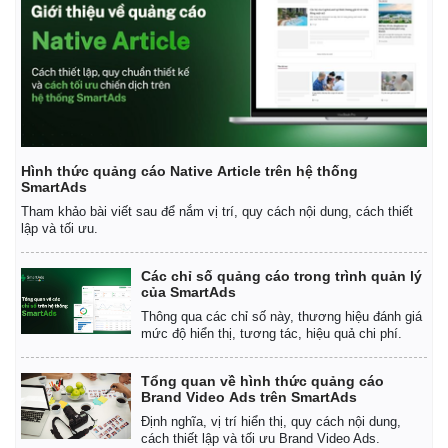
Hình thức quảng cáo Native Article trên hệ thống
SmartAds
Tham khảo bài viết sau để nắm vị trí, quy cách nội dung, cách thiết
lập và tối ưu.
Kinh tế
Thị trường
Bất động sản
Giá vàng
Các chỉ số quảng cáo trong trình quản lý
Khởi nghiệp
Tiêu dùng
của SmartAds
Tỷ giá
Thông qua các chỉ số này, thương hiệu đánh giá
Chứng khoán
mức độ hiển thị, tương tác, hiệu quả chi phí.
Giá cà phê
Tổng quan về hình thức quảng cáo
Brand Video Ads trên SmartAds
Định nghĩa, vị trí hiển thị, quy cách nội dung,
cách thiết lập và tối ưu Brand Video Ads.