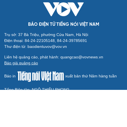
cuộc sống
ÂM NHẠC
Cần một hệ sinh thái trách nhiệm để ngăn âm
nhạc lệch chuẩn
Cây đại phong cầm tấu một bản nhạc suốt 639 năm vừa
chuyển hợp âm thứ 17
Hoa sữa
Khúc mùa thu
Từ vụ MCK gỡ 19 ca khúc: Không thể gây sốc rồi chỉ xin
lỗi là xong