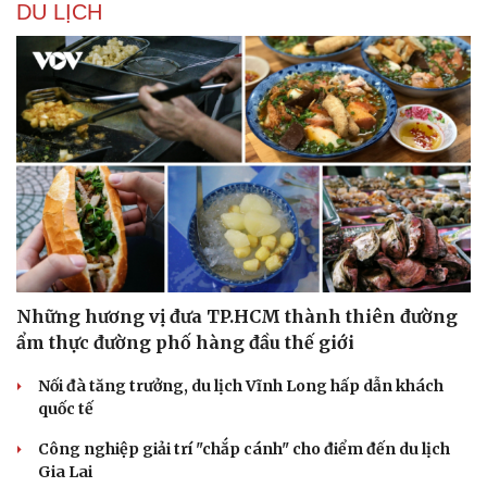
DU LỊCH
Thể thao
Ô tô - Xe máy
Bóng đá
Ô tô
Lịch thi đấu bóng đá
Xe máy
Những hương vị đưa TP.HCM thành thiên đường
Thế giới thể thao
Tư vấn
ẩm thực đường phố hàng đầu thế giới
eSports
Hậu trường
Nối đà tăng trưởng, du lịch Vĩnh Long hấp dẫn khách
quốc tế
Công nghiệp giải trí "chắp cánh" cho điểm đến du lịch
Gia Lai