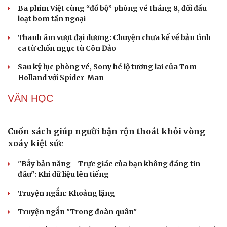
SÂN KHẤU - ĐIỆN ẢNH
Phản ứng của Dwayne Johnson khi Moana bị giới
phê bình chê bai
Cải chính
The Odyssey vượt 1 tỷ USD, Christopher Nolan tái lập kỳ
tích sau 14 năm
Ba phim Việt cùng “đổ bộ” phòng vé tháng 8, đối đầu