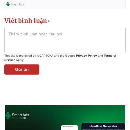
Viết bình luận
This site is protected by reCAPTCHA and the Google
Privacy Policy
and
Terms of
Service
apply.
Gửi tin