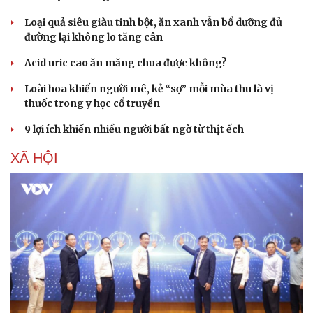
Loại quả siêu giàu tinh bột, ăn xanh vẫn bổ dưỡng đủ
đường lại không lo tăng cân
Acid uric cao ăn măng chua được không?
Loài hoa khiến người mê, kẻ “sợ” mỗi mùa thu là vị
thuốc trong y học cổ truyền
9 lợi ích khiến nhiều người bất ngờ từ thịt ếch
XÃ HỘI