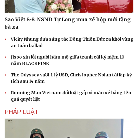
Sao Việt 8-8: NSND Tự Long mua xế hộp mới tặng
bà xã
Vicky Nhung đưa sáng tác Đông Thiên Đức ra khỏi vùng
an toàn ballad
Jisoo xin lỗi người hâm mộ giữa tranh cãi kỷ niệm 10
năm BLACKPINK
The Odyssey vượt 1 tỷ USD, Christopher Nolan tái lập kỳ
tích sau 14 năm
Running Man Vietnam đổi luật gấp vì màn xé bảng tên
quá quyết liệt
PHÁP LUẬT