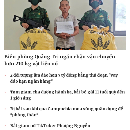
Biên phòng Quảng Trị ngăn chặn vận chuyển
hơn 210 kg vật liệu nổ
Sức khỏe
Đời sống
2 đối tượng lừa đảo hơn 7 tỷ đồng bằng thủ đoạn "vay
đáo hạn ngân hàng"
Dinh dưỡng - món ngon
Nhà đẹp
Cây thuốc
Blog
Tạm giam cha dượng hành hạ, bắt bé gái 11 tuổi quỳ đến
Sản phụ khoa
Tình yêu - Gia đình
1 giờ sáng
Nhi khoa
Nam khoa
Bị bắt sau khi qua Campuchia mua súng quân dụng để
Làm đẹp - giảm cân
"phòng thân"
Phòng mạch online
Ăn sạch sống khỏe
Bắt giam nữ TikToker Phượng Nguyễn