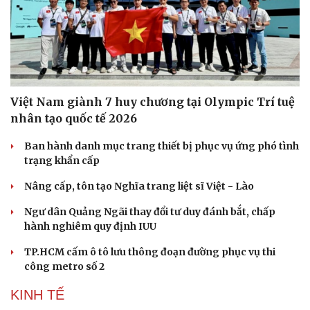
Việt Nam giành 7 huy chương tại Olympic Trí tuệ
nhân tạo quốc tế 2026
Ban hành danh mục trang thiết bị phục vụ ứng phó tình
trạng khẩn cấp
Nâng cấp, tôn tạo Nghĩa trang liệt sĩ Việt - Lào
Ngư dân Quảng Ngãi thay đổi tư duy đánh bắt, chấp
hành nghiêm quy định IUU
Du lịch
Podcast
TP.HCM cấm ô tô lưu thông đoạn đường phục vụ thi
Tư vấn
Câu chuyện thời sự
công metro số 2
Săn Tour
Đọc truyện đêm khuya
KINH TẾ
check-in
Cửa sổ tình yêu
Kể chuyện cho bé