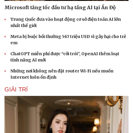
Microsoft tăng tốc đầu tư hạ tầng AI tại Ấn Độ
Trung Quốc đưa vào hoạt động cơ sở điện toán AI lớn
nhất thế giới
Meta bị buộc bồi thường 567 triệu USD vì gây hại cho trẻ
em
ChatGPT miễn phí được “cởi trói”, OpenAI thêm loạt
tính năng AI mới
Những nơi không nên đặt router Wi-Fi nếu muốn
Internet luôn ổn định
Doanh nghiệp
Công nghệ
Thông tin doanh nghiệp
Sành điệu
GIẢI TRÍ
Doanh nghiệp 24h
Tin Công nghệ
Doanh nhân
Trải nghiệm
Vì cộng đồng
Chuyển đổi số