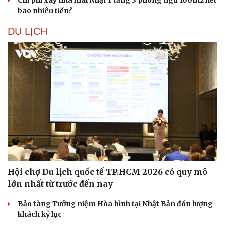
Chi phí xây nhà mái Nhật 1 tầng 3 phòng ngủ 100m2 hết
bao nhiêu tiền?
DU LỊCH
Thể thao
Ô tô - Xe máy
Bóng đá
Ô tô
Lịch thi đấu bóng đá
Xe máy
Thế giới thể thao
Tư vấn
eSports
Hội chợ Du lịch quốc tế TP.HCM 2026 có quy mô
Hậu trường
lớn nhất từ trước đến nay
Bảo tàng Tưởng niệm Hòa bình tại Nhật Bản đón lượng
khách kỷ lục