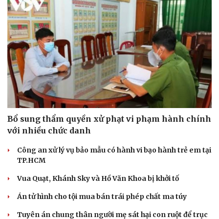
Bổ sung thẩm quyền xử phạt vi phạm hành chính
với nhiều chức danh
Sức khỏe
Đời sống
Dinh dưỡng - món ngon
Nhà đẹp
Công an xử lý vụ bảo mẫu có hành vi bạo hành trẻ em tại
Cây thuốc
Blog
TP.HCM
Sản phụ khoa
Tình yêu - Gia đình
Nhi khoa
Vua Quạt, Khánh Sky và Hồ Văn Khoa bị khởi tố
Nam khoa
Làm đẹp - giảm cân
Án tử hình cho tội mua bán trái phép chất ma túy
Phòng mạch online
Tuyên án chung thân người mẹ sát hại con ruột để trục
Ăn sạch sống khỏe