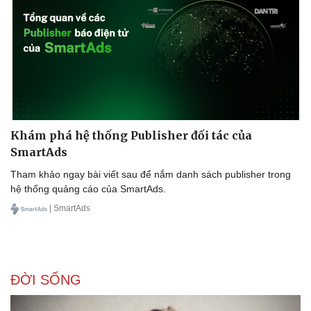
Khám phá hệ thống Publisher đối tác của
SmartAds
Tham khảo ngay bài viết sau để nắm danh sách publisher trong
Pháp luật
Quân sự - Quốc phòng
hệ thống quảng cáo của SmartAds.
Vụ án
Vũ khí
| SmartAds
Tin nóng
Việt Nam
Tư vấn luật
Phân tích
ĐỜI SỐNG