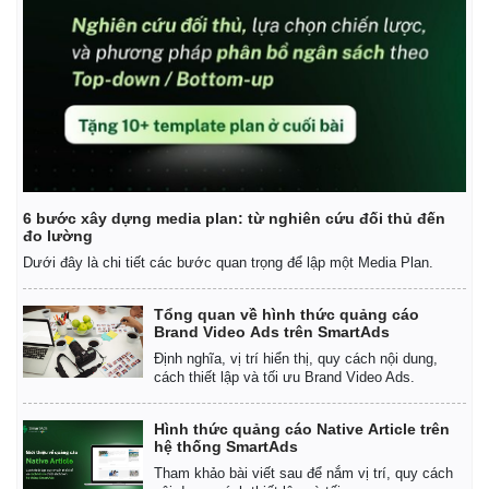
6 bước xây dựng media plan: từ nghiên cứu đối thủ đến
đo lường
Kinh tế
Thị trường
Dưới đây là chi tiết các bước quan trọng để lập một Media Plan.
Bất động sản
Giá vàng
Khởi nghiệp
Tiêu dùng
Tổng quan về hình thức quảng cáo
Brand Video Ads trên SmartAds
Tỷ giá
Chứng khoán
Định nghĩa, vị trí hiển thị, quy cách nội dung,
cách thiết lập và tối ưu Brand Video Ads.
Giá cà phê
Hình thức quảng cáo Native Article trên
hệ thống SmartAds
Tham khảo bài viết sau để nắm vị trí, quy cách