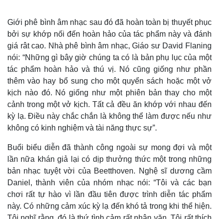
Giới phê bình âm nhạc sau đó đã hoàn toàn bị thuyết phục
bởi sự khớp nối đến hoàn hảo của tác phẩm này và đánh
giá rât cao. Nhà phê bình âm nhạc, Giáo sư David Flaning
nói: “Những gì bây giờ chúng ta có là bản phụ lục của một
tác phẩm hoàn hảo và thú vị. Nó cũng giống như phần
thêm vào hay bổ sung cho một quyển sách hoặc một vở
kịch nào đó. Nó giống như một phiên bản thay cho một
cảnh trong một vở kịch. Tất cả đều ăn khớp với nhau đến
Thế giới
Multimedia
kỳ lạ. Điều này chắc chắn là không thể làm được nếu như
Quan sát
Video
không có kinh nghiệm và tài năng thực sự”.
Cuộc sống đó đây
Ảnh
Buổi biểu diễn đã thành công ngoài sự mong đợi và một
Hồ sơ
E-Magazine
Infographic
lần nữa khán giả lại có dịp thưởng thức một trong những
bản nhạc tuyệt vời của Beetthoven. Nghệ sĩ dương cầm
Daniel, thành viên của nhóm nhạc nói: “Tôi và các bạn
chơi rất tự hào vì lần đầu tiên được trình diễn tác phẩm
này. Có những cảm xúc kỳ lạ đến khó tả trong khi thể hiện.
Tôi nghĩ rằng, đó là thứ tình cảm rất nhân văn. Tôi rất thích