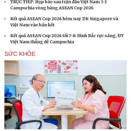
TRỰC TIẾP: Họp báo sau trận đấu Việt Nam 3-1
Campuchia vòng bảng ASEAN Cup 2026
Kết quả ASEAN Cup 2026 hôm nay 7/8: Singapore và
Việt Nam vào bán kết
Kết quả ASEAN Cup 2026 tối 7-8: Đình Bắc rực sáng, ĐT
Việt Nam thắng dễ Campuchia
SỨC KHỎE
Văn hóa
Giải trí
Sân khấu - Điện ảnh
Nghệ sĩ
Văn học
Thời trang
Âm nhạc
Sao Việt
Di sản