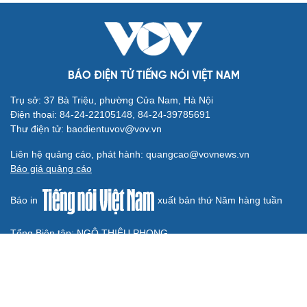
Khúc mùa thu
Từ vụ MCK gỡ 19 ca khúc: Không thể gây sốc rồi chỉ xin
lỗi là xong
“Mùa hè 26”: Đen Vâu giấu điều gì khi bất ngờ lặng lẽ đi
ngược lại số đông?
BÁO ĐIỆN TỬ TIẾNG NÓI VIỆT NAM
Trụ sở: 37 Bà Triệu, phường Cửa Nam, Hà Nội
Điện thoại: 84-24-22105148, 84-24-39785691
Thư điện tử: baodientuvov@vov.vn
Liên hệ quảng cáo, phát hành: quangcao@vovnews.vn