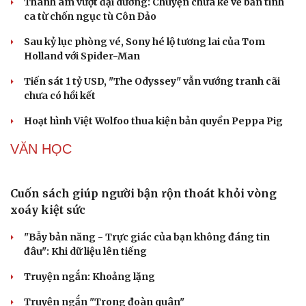
Ba phim Việt cùng “đổ bộ” phòng vé tháng 8, đối
đầu loạt bom tấn ngoại
Thanh âm vượt đại dương: Chuyện chưa kể về bản tình
ca từ chốn ngục tù Côn Đảo
Sau kỷ lục phòng vé, Sony hé lộ tương lai của Tom
Holland với Spider-Man
Tiến sát 1 tỷ USD, "The Odyssey" vẫn vướng tranh cãi
chưa có hồi kết
Cải chính
Hoạt hình Việt Wolfoo thua kiện bản quyền Peppa Pig
VĂN HỌC