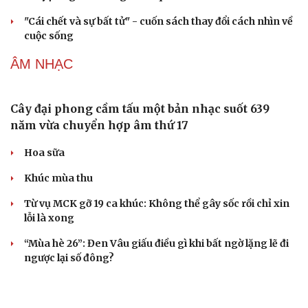
Cuốn sách giúp người bận rộn thoát khỏi vòng
xoáy kiệt sức
"Bẫy bản năng - Trực giác của bạn không đáng tin
đâu": Khi dữ liệu lên tiếng
Truyện ngắn: Khoảng lặng
Truyện ngắn "Trong đoàn quân"
"Cái chết và sự bất tử" - cuốn sách thay đổi cách nhìn về
cuộc sống
ÂM NHẠC
Cây đại phong cầm tấu một bản nhạc suốt 639
năm vừa chuyển hợp âm thứ 17
Hoa sữa