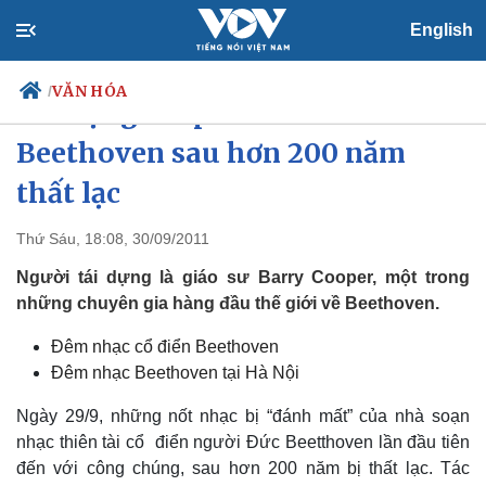
English
VĂN HÓA
/
Tái dựng tác phẩm của
Beethoven sau hơn 200 năm
thất lạc
Chính trị
Xã hội
Đảng
Tin 24h
Thứ Sáu, 18:08, 30/09/2011
Tổ chức nhân sự
Dự báo thời tiết
Người tái dựng là giáo sư Barry Cooper, một trong
Quốc hội
Giáo dục
Nhận diện sự thật
Dấu ấn VOV
những chuyên gia hàng đầu thế giới về Beethoven.
Việc làm
Đêm nhạc cổ điển Beethoven
Biển đảo
Đêm nhạc Beethoven tại Hà Nội
Ngày 29/9, những nốt nhạc bị “đánh mất” của nhà soạn
nhạc thiên tài cổ điển người Đức Beetthoven lần đầu tiên
đến với công chúng, sau hơn 200 năm bị thất lạc. Tác