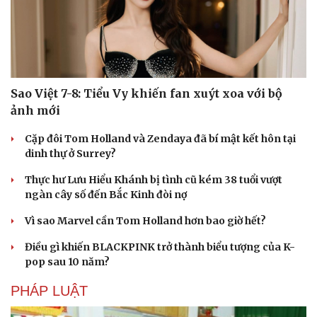
Sao Việt 7-8: Tiểu Vy khiến fan xuýt xoa với bộ
ảnh mới
Cặp đôi Tom Holland và Zendaya đã bí mật kết hôn tại
dinh thự ở Surrey?
Thực hư Lưu Hiểu Khánh bị tình cũ kém 38 tuổi vượt
ngàn cây số đến Bắc Kinh đòi nợ
Vì sao Marvel cần Tom Holland hơn bao giờ hết?
Điều gì khiến BLACKPINK trở thành biểu tượng của K-
pop sau 10 năm?
PHÁP LUẬT