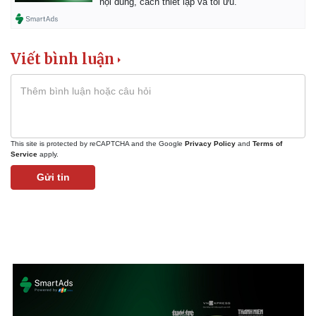
nội dung, cách thiết lập và tối ưu.
Viết bình luận
This site is protected by reCAPTCHA and the Google
Privacy Policy
and
Terms of
Service
apply.
Gửi tin