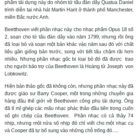
phẩm tái dựng này do nhóm tứ tấu đàn dây Quatua Daniel
trình diễn tại nhà hát Martin Harit ở thành phố Manchester,
miền Bắc nước Anh.
Beetthoven viết phần nhạc này cho nhạc phẩm Opus 18 số
2, soạn cho tứ tấu đàn dây vào năm 1799, nhưng rồi ông
đã loại bỏ và soạn một bản khác vào năm sau đó với chất
liệu gần giống bản trước, song với tiết tấu chậm rãi hơn
nhiều. Nhưng phần nhạc gốc bị loại bỏ đó đã được trao
cho người bảo trợ của Beethoven là Hoàng tử Joseph von
Lobkowitz.
Hiện bản thảo gốc đã không còn, nhưng phần nhạc này đã
được giáo sư Barry Cooper, một trong những chuyên gia
hàng đầu thế giới về Beethoven công phu tái dựng. Ông
đã tỉ mỉ ghép các mẩu nhạc phác thảo đầu tiên trong cuốn
sổ ghi chép của Beethoven. Phần nhạc có cả thảy 74
nhịp, nhưng một nửa số nhịp đó chỉ viết cho một nhạc cụ
và Cooper đã tự bổ sung vào những chỗ trống đó….