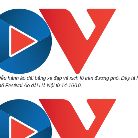
Lịch thi đấu bóng đá
Xe máy
Thế giới thể thao
Tư vấn
eSports
V
Hậu trường
Văn hóa
Giải trí
D
Sân khấu - Điện ảnh
Nghệ sĩ
Văn học
Thời trang
Âm nhạc
Sao Việt
c
Di sản
ễu hành áo dài bằng xe đạp và xích lô trên đường phố. Đây là 
ổ Festival Áo dài Hà Nội từ 14-16/10.