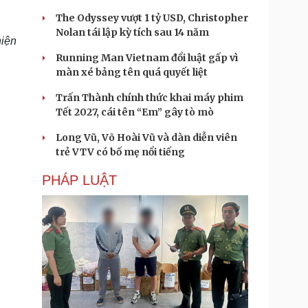
The Odyssey vượt 1 tỷ USD, Christopher
Nolan tái lập kỳ tích sau 14 năm
hiện
Running Man Vietnam đổi luật gấp vì
màn xé bảng tên quá quyết liệt
Trấn Thành chính thức khai máy phim
Tết 2027, cái tên “Em” gây tò mò
Long Vũ, Võ Hoài Vũ và dàn diễn viên
trẻ VTV có bố mẹ nổi tiếng
PHÁP LUẬT