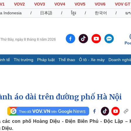
V1
VOV2
VOV3
VOV4
VOV5
VOV6
VOV GT
a Indonesia
/
日本語
/
ខ្មែរ
/
한국어
/
ພາ
Thứ Bảy, ngày 8 tháng 8 năm 2026
Po
inh tế
Thị trường
Pháp luật
Thể thao
Ô tô - Xe máy
Doanh nghi
Thế giới
Multimedia
K
Quan sát
Video
B
Cuộc sống đó đây
Ảnh
K
Hồ sơ
E-Magazine
ành áo dài trên đường phố Hà Nội
Infographic
Thể thao
Ô tô - Xe máy
D
a các con phố Hoàng Diệu - Điện Biên Phủ - Độc Lập –
 Diệu.
Bóng đá
Ô tô
T