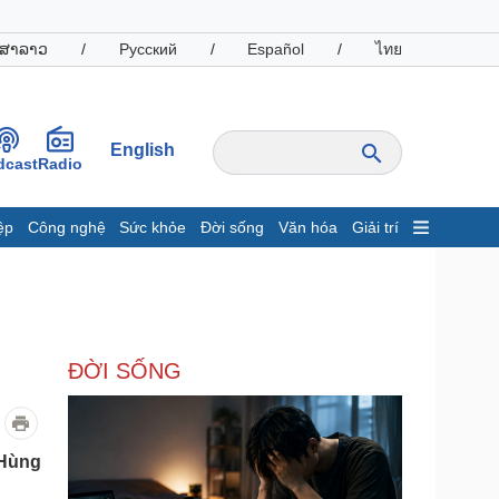
ສາລາວ
/
Русский
/
Español
/
ไทย
English
dcast
Radio
ệp
Công nghệ
Sức khỏe
Đời sống
Văn hóa
Giải trí
inh tế
Thị trường
ất động sản
Giá vàng
hởi nghiệp
Tiêu dùng
Tỷ giá
ĐỜI SỐNG
Chứng khoán
Giá cà phê
oanh nghiệp
Công nghệ
 Hùng
hông tin doanh nghiệp
Sành điệu