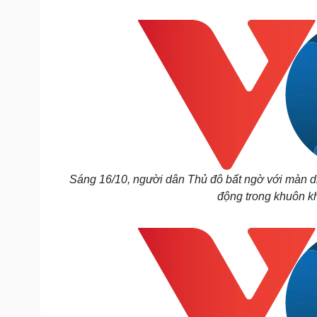
Tin nóng
Việt Nam
Tư vấn luật
Phân tích
Sức khỏe
Đời sống
Dinh dưỡng - món ngon
Nhà đẹp
Cây thuốc
Blog
Sản phụ khoa
Tình yêu - Gia đình
Nhi khoa
Nam khoa
Làm đẹp - giảm cân
Sáng 16/10, người dân Thủ đô bất ngờ với màn di
Phòng mạch online
động trong khuôn kh
Ăn sạch sống khỏe
Cải chính