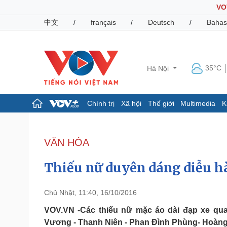
VO
中文
/
français
/
Deutsch
/
Bahas
35°C
Hà Nội
Chính trị
Xã hội
Thế giới
Multimedia
K
Chính trị
Xã hội
Đảng
Tin 24h
VĂN HÓA
Tổ chức nhân sự
Dự báo thời tiết
Quốc hội
Giáo dục
Thiếu nữ duyên dáng diễu h
Nhận diện sự thật
Dấu ấn VOV
Việc làm
Biển đảo
Chủ Nhật, 11:40, 16/10/2016
Pháp luật
Quân sự - Quốc phòng
VOV.VN -Các thiếu nữ mặc áo dài đạp xe qu
Vương - Thanh Niên - Phan Đình Phùng- Hoàng
Vụ án
Vũ khí