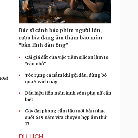
Doanh nghiệp 24h
Tin Công nghệ
Doanh nhân
Trải nghiệm
ì cộng đồng
Chuyển đổi số
Bác sĩ cảnh báo phim người lớn,
u lịch
Podcast
rượu bia đang âm thầm bào mòn
Tư vấn
Câu chuyện thời sự
"bản lĩnh đàn ông"
Săn Tour
Đọc truyện đêm khuya
heck-in
Cửa sổ tình yêu
Cái giá đắt của việc tiêm silicon làm to
Kể chuyện cho bé
"cậu nhỏ"
Hạt giống tâm hồn
Tóc rụng cả nắm khi gội đầu, đừng bỏ
hoạt
qua 5 cách này
Dấu hiệu tiền mãn kinh sớm phụ nữ cần
biết
Cây đại phong cầm tấu một bản nhạc
suốt 639 năm vừa chuyển hợp âm thứ
17
DU LỊCH