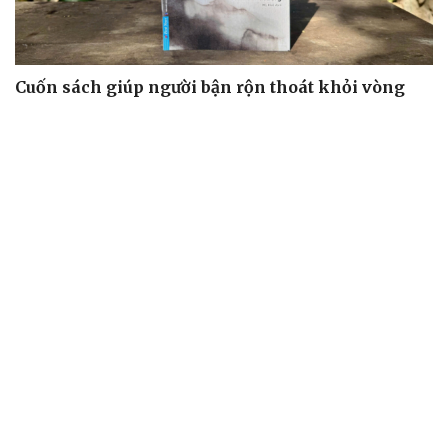
Cuốn sách giúp người bận rộn thoát khỏi vòng
xoáy kiệt sức
"Bẫy bản năng - Trực giác của bạn không đáng tin
đâu": Khi dữ liệu lên tiếng
Truyện ngắn: Khoảng lặng
Truyện ngắn "Trong đoàn quân"
"Cái chết và sự bất tử" - cuốn sách thay đổi cách nhìn về
cuộc sống
ÂM NHẠC