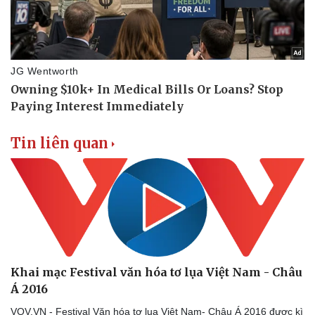
Thể thao
Ô tô - Xe máy
Bóng đá
Ô tô
Lịch thi đấu bóng đá
Xe máy
Tin liên quan
Thế giới thể thao
Tư vấn
eSports
Hậu trường
Khai mạc Festival văn hóa tơ lụa Việt Nam - Châu
Á 2016
VOV.VN - Festival Văn hóa tơ lụa Việt Nam- Châu Á 2016 được kì