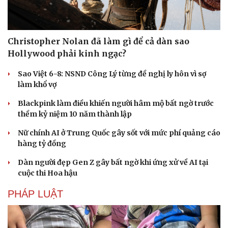
Christopher Nolan đã làm gì để cả dàn sao
Hollywood phải kinh ngạc?
Sao Việt 6-8: NSND Công Lý từng đề nghị ly hôn vì sợ
làm khổ vợ
Văn hóa
Giải trí
Blackpink làm điều khiến người hâm mộ bất ngờ trước
Sân khấu - Điện ảnh
Nghệ sĩ
thềm kỷ niệm 10 năm thành lập
Văn học
Thời trang
Âm nhạc
Sao Việt
Nữ chính AI ở Trung Quốc gây sốt với mức phí quảng cáo
Di sản
hàng tỷ đồng
Dàn người đẹp Gen Z gây bất ngờ khi ứng xử về AI tại
cuộc thi Hoa hậu
PHÁP LUẬT