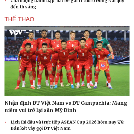
Cha dượng đánh đập, bắt bé gái 11 tuổi ở Đồng Nai quỳ
đến 1h sáng
THỂ THAO
Nhận định ĐT Việt Nam vs ĐT Campuchia: Mang
niềm vui trở lại sân Mỹ Đình
Lịch thi đấu và trực tiếp ASEAN Cup 2026 hôm nay 7/8:
Bán kết vẫy gọi ĐT Việt Nam