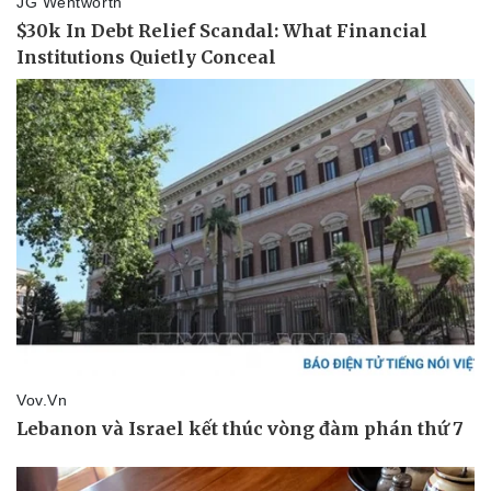
Pháp luật
Quân sự - Quốc phòng
Vụ án
Vũ khí
Tin nóng
Việt Nam
Tư vấn luật
Phân tích