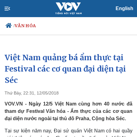
English
VĂN HÓA
/
Việt Nam quảng bá ẩm thực tại
Chính trị
Xã hội
Đảng
Tin 24h
Festival các cơ quan đại diện tại
Tổ chức nhân sự
Dự báo thời tiết
Séc
Quốc hội
Giáo dục
Nhận diện sự thật
Dấu ấn VOV
Việc làm
Thứ Bảy, 22:31, 12/05/2018
Biển đảo
VOV.VN - Ngày 12/5 Việt Nam cùng hơn 40 nước đã
tham dự Festival Văn hóa - Ẩm thực của các cơ quan
đại diện nước ngoài tại thủ đô Praha, Cộng hòa Séc.
Tại sự kiện năm nay, Đại sứ quán Việt Nam có hai quầy