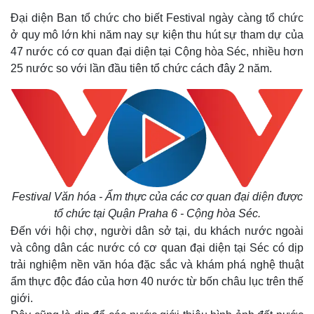
Đại diện Ban tổ chức cho biết Festival ngày càng tổ chức
ở quy mô lớn khi năm nay sự kiện thu hút sự tham dự của
47 nước có cơ quan đại diện tại Cộng hòa Séc, nhiều hơn
25 nước so với lần đầu tiên tổ chức cách đây 2 năm.
Thế giới
Multimedia
Quan sát
Video
Cuộc sống đó đây
Ảnh
Hồ sơ
E-Magazine
Festival Văn hóa - Ẩm thực của các cơ quan đại diện được
Infographic
tổ chức tại Quận Praha 6 - Cộng hòa Séc.
Đến với hội chợ, người dân sở tại, du khách nước ngoài
và công dân các nước có cơ quan đại diện tại Séc có dịp
trải nghiệm nền văn hóa đặc sắc và khám phá nghệ thuật
ẩm thực độc đáo của hơn 40 nước từ bốn châu lục trên thế
giới.