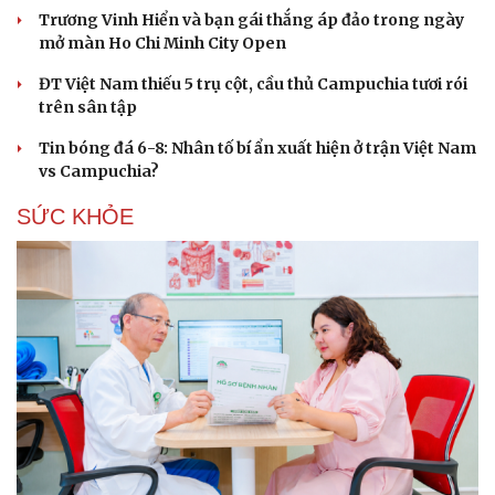
Trương Vinh Hiển và bạn gái thắng áp đảo trong ngày
mở màn Ho Chi Minh City Open
ĐT Việt Nam thiếu 5 trụ cột, cầu thủ Campuchia tươi rói
trên sân tập
Tin bóng đá 6-8: Nhân tố bí ẩn xuất hiện ở trận Việt Nam
vs Campuchia?
Du lịch
Podcast
Tư vấn
Câu chuyện thời sự
SỨC KHỎE
Săn Tour
Đọc truyện đêm khuya
check-in
Cửa sổ tình yêu
Kể chuyện cho bé
Hạt giống tâm hồn