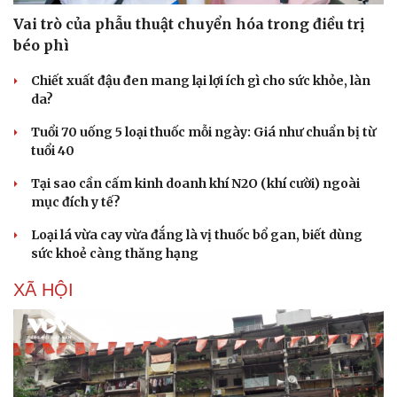
Vai trò của phẫu thuật chuyển hóa trong điều trị
béo phì
Chiết xuất đậu đen mang lại lợi ích gì cho sức khỏe, làn
da?
Tuổi 70 uống 5 loại thuốc mỗi ngày: Giá như chuẩn bị từ
tuổi 40
Tại sao cần cấm kinh doanh khí N2O (khí cười) ngoài
mục đích y tế?
Loại lá vừa cay vừa đắng là vị thuốc bổ gan, biết dùng
sức khoẻ càng thăng hạng
XÃ HỘI