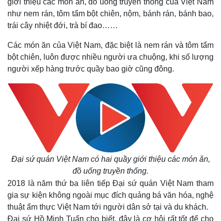
giới thiệu các món ăn, đồ uống truyền thống của Việt Nam
như nem rán, tôm tẩm bột chiên, nộm, bánh rán, bánh bao,
trái cây nhiệt đới, trà bí đao……
Các món ăn của Việt Nam, đặc biệt là nem rán và tôm tẩm
bột chiên, luôn được nhiều người ưa chuộng, khi số lượng
người xếp hàng trước quầy bao giờ cũng đông.
Đại sứ quán Việt Nam có hai quầy giới thiệu các món ăn,
đồ uống truyền thống.
2018 là năm thứ ba liên tiếp Đại sứ quán Việt Nam tham
gia sự kiện không ngoài mục đích quảng bá văn hóa, nghệ
thuật ẩm thực Việt Nam tới người dân sở tại và du khách.
Đại sứ Hồ Minh Tuấn cho biết, đây là cơ hội rất tốt để cho