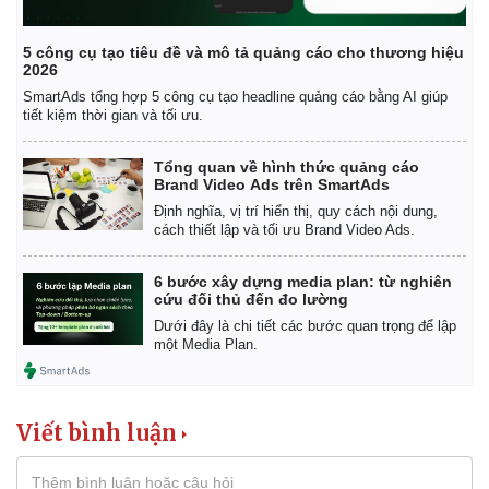
5 công cụ tạo tiêu đề và mô tả quảng cáo cho thương hiệu
2026
SmartAds tổng hợp 5 công cụ tạo headline quảng cáo bằng AI giúp
tiết kiệm thời gian và tối ưu.
Tổng quan về hình thức quảng cáo
Brand Video Ads trên SmartAds
Kinh tế
Thị trường
Định nghĩa, vị trí hiển thị, quy cách nội dung,
cách thiết lập và tối ưu Brand Video Ads.
Bất động sản
Giá vàng
Khởi nghiệp
Tiêu dùng
Tỷ giá
6 bước xây dựng media plan: từ nghiên
cứu đối thủ đến đo lường
Chứng khoán
Giá cà phê
Dưới đây là chi tiết các bước quan trọng để lập
một Media Plan.
Viết bình luận