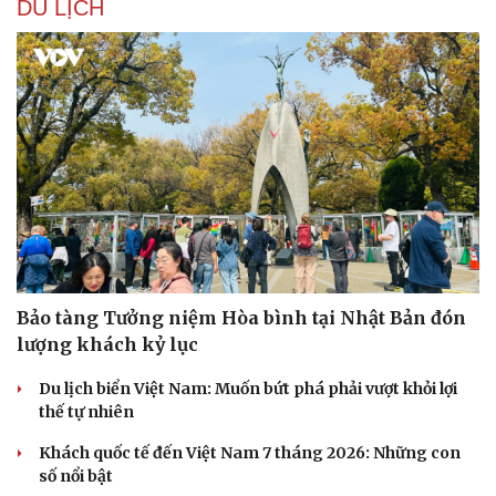
DU LỊCH
Sức khỏe
Đời sống
Dinh dưỡng - món ngon
Nhà đẹp
Cây thuốc
Blog
Sản phụ khoa
Tình yêu - Gia đình
Nhi khoa
Nam khoa
Làm đẹp - giảm cân
Phòng mạch online
Bảo tàng Tưởng niệm Hòa bình tại Nhật Bản đón
Ăn sạch sống khỏe
lượng khách kỷ lục
Du lịch biển Việt Nam: Muốn bứt phá phải vượt khỏi lợi
thế tự nhiên
Khách quốc tế đến Việt Nam 7 tháng 2026: Những con
số nổi bật