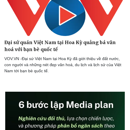
Đại sứ quán Việt Nam tại Hoa Kỳ quảng bá văn
Doanh nghiệp
Công nghệ
hoá với bạn bè quốc tế
Thông tin doanh nghiệp
Sành điệu
Doanh nghiệp 24h
Tin Công nghệ
VOV.VN -Đại sứ Việt Nam tại Hoa Kỳ đã giới thiệu về đất nước,
Doanh nhân
Trải nghiệm
con người và những nét đẹp văn hoá, du lịch và lịch sử của Việt
Vì cộng đồng
Chuyển đổi số
Nam tới bạn bè quốc tế.