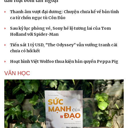
đầu loạt bom tấn ngoại
Thanh âm vượt đại dương: Chuyện chưa kể về bản tình
ca từ chốn ngục tù Côn Đảo
Sau kỷ lục phòng vé, Sony hé lộ tương lai của Tom
Holland với Spider-Man
Tiến sát 1 tỷ USD, "The Odyssey" vẫn vướng tranh cãi
chưa có hồi kết
Hoạt hình Việt Wolfoo thua kiện bản quyền Peppa Pig
VĂN HỌC