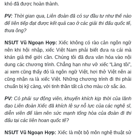
khó đã được hoàn thành.
Cuộc sống đó đây
Ảnh
Hồ sơ
E-Magazine
PV:
Thời gian qua, Liên đoàn đã có sự đầu tư như thế nào
Infographic
để liên tiếp đạt được kết quả cao ở các giải thi đấu quốc tế,
thưa ông?
NSƯT Vũ Ngoạn Hợp:
Xiếc không có rào cản ngôn ngữ
nên khi hội nhập, xiếc Việt Nam phải biết đưa ra cái mà
khán giả thế giới cần. Chúng tôi đã đưa văn hóa vào nội
dung các chương trình. Chẳng hạn như vở xiếc “Làng tôi”,
ai xem cũng thấy đó là ngôn ngữ Việt, hơi thở Việt nên ai
cũng nhận ra là xiếc Việt. Những chương trình đi thi phải
chuẩn bị kỹ càng, với tinh thần tất cả cho màu cờ sắc áo.
PV:
Có phải sự động viên, khuyến khích kịp thời của lãnh
đạo Liên đoàn Xiếc đã khích lệ sự nỗ lực của các nghệ sĩ,
diễn viên để làm nên sức mạnh tổng hòa của đoàn đi thi
đấu tại các liên hoan quốc tế?
NSƯT Vũ Ngoạn Hợp:
Xiếc là một bộ môn nghệ thuật sử