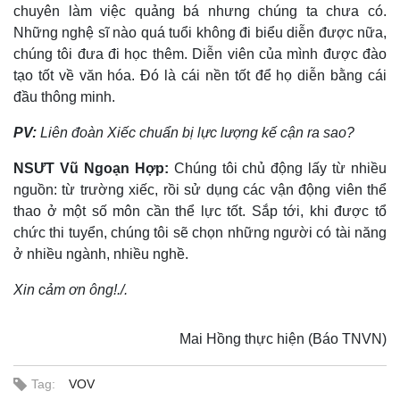
chuyên làm việc quảng bá nhưng chúng ta chưa có.
Những nghệ sĩ nào quá tuổi không đi biểu diễn được nữa,
chúng tôi đưa đi học thêm. Diễn viên của mình được đào
tạo tốt về văn hóa. Đó là cái nền tốt để họ diễn bằng cái
đầu thông minh.
Kinh tế
Thị trường
PV:
Liên đoàn Xiếc chuẩn bị lực lượng kế cận ra sao?
Bất động sản
Giá vàng
NSƯT Vũ Ngoạn Hợp:
Chúng tôi chủ động lấy từ nhiều
Khởi nghiệp
Tiêu dùng
nguồn: từ trường xiếc, rồi sử dụng các vận động viên thể
Tỷ giá
thao ở một số môn cần thể lực tốt. Sắp tới, khi được tổ
Chứng khoán
Giá cà phê
chức thi tuyển, chúng tôi sẽ chọn những người có tài năng
ở nhiều ngành, nhiều nghề.
Xin cảm ơn ông!./.
Mai Hồng thực hiện (Báo TNVN)
Tag:
VOV