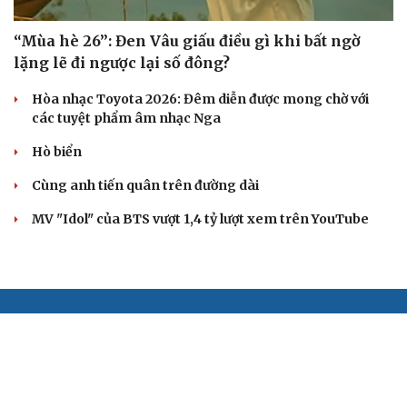
“Mùa hè 26”: Đen Vâu giấu điều gì khi bất ngờ
lặng lẽ đi ngược lại số đông?
Hòa nhạc Toyota 2026: Đêm diễn được mong chờ với
các tuyệt phẩm âm nhạc Nga
Hò biển
Cùng anh tiến quân trên đường dài
MV "Idol" của BTS vượt 1,4 tỷ lượt xem trên YouTube
BÁO ĐIỆN TỬ TIẾNG NÓI VIỆT NAM