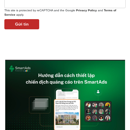
This site is protected by reCAPTCHA and the Google
Privacy Policy
and
Terms of
Service
apply.
Gửi tin