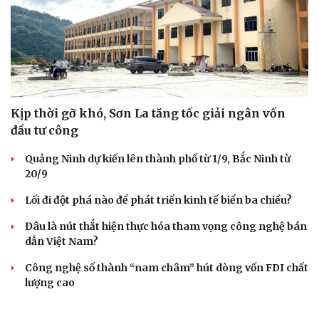
Du lịch
Podcast
Tư vấn
Câu chuyện thời sự
Săn Tour
Đọc truyện đêm khuya
check-in
Cửa sổ tình yêu
Kể chuyện cho bé
Hạt giống tâm hồn
Kịp thời gỡ khó, Sơn La tăng tốc giải ngân vốn
đầu tư công
Quảng Ninh dự kiến lên thành phố từ 1/9, Bắc Ninh từ
20/9
Lối đi đột phá nào để phát triển kinh tế biển ba chiều?
Đâu là nút thắt hiện thực hóa tham vọng công nghệ bán
dẫn Việt Nam?
Công nghệ số thành “nam châm” hút dòng vốn FDI chất
lượng cao