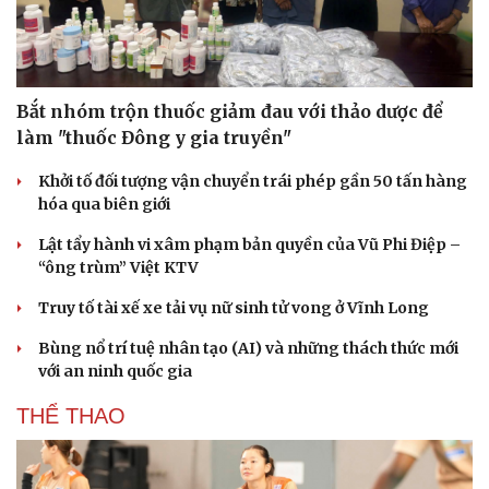
Sức khỏe
Đời sống
Dinh dưỡng - món ngon
Nhà đẹp
Cây thuốc
Blog
Sản phụ khoa
Tình yêu - Gia đình
Nhi khoa
Bắt nhóm trộn thuốc giảm đau với thảo dược để
Nam khoa
làm "thuốc Đông y gia truyền"
Làm đẹp - giảm cân
Phòng mạch online
Khởi tố đối tượng vận chuyển trái phép gần 50 tấn hàng
Ăn sạch sống khỏe
hóa qua biên giới
Lật tẩy hành vi xâm phạm bản quyền của Vũ Phi Điệp –
“ông trùm” Việt KTV
Truy tố tài xế xe tải vụ nữ sinh tử vong ở Vĩnh Long
Bùng nổ trí tuệ nhân tạo (AI) và những thách thức mới
với an ninh quốc gia
THỂ THAO