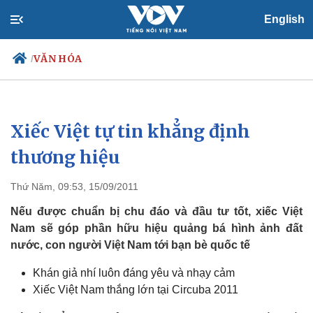
English
VĂN HÓA
/
Xiếc Việt tự tin khẳng định
Chính trị
Xã hội
Đảng
Tin 24h
thương hiệu
Tổ chức nhân sự
Dự báo thời tiết
Quốc hội
Giáo dục
Thứ Năm, 09:53, 15/09/2011
Nhận diện sự thật
Dấu ấn VOV
Việc làm
Nếu được chuẩn bị chu đáo và đầu tư tốt, xiếc Việt
Biển đảo
Nam sẽ góp phần hữu hiệu quảng bá hình ảnh đất
nước, con người Việt Nam tới bạn bè quốc tế
Khán giả nhí luôn đáng yêu và nhạy cảm
Xiếc Việt Nam thắng lớn tại Circuba 2011