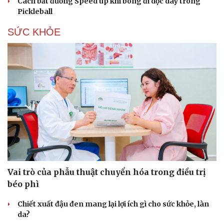
Cách bắt đường Speed up khi bóng đi dọc dây trong
Pickleball
SỨC KHỎE
Văn hóa
Giải trí
Sân khấu - Điện ảnh
Nghệ sĩ
Văn học
Thời trang
Âm nhạc
Sao Việt
Vai trò của phẫu thuật chuyển hóa trong điều trị
Di sản
béo phì
Chiết xuất đậu đen mang lại lợi ích gì cho sức khỏe, làn
da?