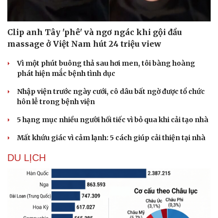
Clip anh Tây 'phê' và ngơ ngác khi gội đầu
Thể thao
Ô tô - Xe máy
massage ở Việt Nam hút 24 triệu view
Bóng đá
Ô tô
Lịch thi đấu bóng đá
Xe máy
Vì một phút buông thả sau hơi men, tôi bàng hoàng
Thế giới thể thao
Tư vấn
phát hiện mắc bệnh tình dục
eSports
Hậu trường
Nhập viện trước ngày cưới, cô dâu bất ngờ được tổ chức
hôn lễ trong bệnh viện
5 hạng mục nhiều người hối tiếc vì bỏ qua khi cải tạo nhà
Mất khứu giác vì cảm lạnh: 5 cách giúp cải thiện tại nhà
DU LỊCH