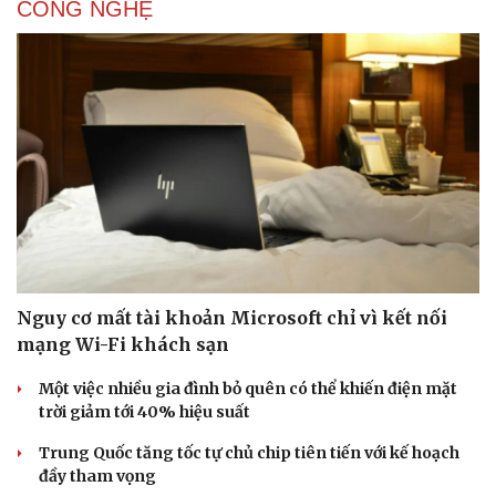
CÔNG NGHỆ
Doanh nghiệp
Công nghệ
Nguy cơ mất tài khoản Microsoft chỉ vì kết nối
Thông tin doanh nghiệp
Sành điệu
mạng Wi-Fi khách sạn
Doanh nghiệp 24h
Tin Công nghệ
Doanh nhân
Trải nghiệm
Một việc nhiều gia đình bỏ quên có thể khiến điện mặt
Vì cộng đồng
Chuyển đổi số
trời giảm tới 40% hiệu suất
Trung Quốc tăng tốc tự chủ chip tiên tiến với kế hoạch
đầy tham vọng