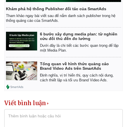
Khám phá hệ thống Publisher đối tác của SmartAds
Tham khảo ngay bài viết sau để nắm danh sách publisher trong hệ
thống quảng cáo của SmartAds.
6 bước xây dựng media plan: từ nghiên
cứu đối thủ đến đo lường
Dưới đây là chi tiết các bước quan trọng để lập
một Media Plan.
Tổng quan về hình thức quảng cáo
Brand Video Ads trên SmartAds
Định nghĩa, vị trí hiển thị, quy cách nội dung,
cách thiết lập và tối ưu Brand Video Ads.
Pháp luật
Quân sự - Quốc phòng
Viết bình luận
Vụ án
Vũ khí
Tin nóng
Việt Nam
Tư vấn luật
Phân tích