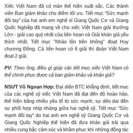
Xiếc Việt Nam đã có màn thể hiện xuất sắc. Các thành
viên Ban giám khảo cho điểm tối ưu. Tiết mục “Sức mạnh
đôi tay” của hai anh em nghệ sĩ Giang Quốc Cơ và Giang
Quốc Nghiệp đã mang về cho xiếc Việt Nam giải thưởng
Lớn - giải cao quý nhất của liên hoan và Giải khán giả yêu
thích nhất. Tiết mục "Nhào lộn trên không" đoạt Huy
chương Đồng. Cả liên hoan có 6 giải thì đoàn Việt Nam
đoạt 2 giải.
PV:
Theo ông, điều gì giúp các tiết mục xiếc Việt Nam có
thể chinh phục được cả ban giám khảo và khán giả?
NSƯT Vũ Ngoạn Hợp:
Đại diện BTC khẳng định, tiết mục
của các nghệ sỹ xiếc Việt Nam đã đạt đến độ hoàn hảo,
thể hiện bằng nhiều yếu tố từ sức mạnh, sự dẻo dai đến
sự phối hợp nhịp nhàng giữa hai nghệ sỹ. Tiết mục “Sức
mạnh đôi tay” do hai anh em nghệ sỹ Giang Quốc Cơ và
Giang Quốc Nghiệp thể hiện đã đưa khán giả trải qua
Thế giới
Multimedia
nhiều cung bậc cảm xúc và khâm phục khi những động tác
Quan sát
Video