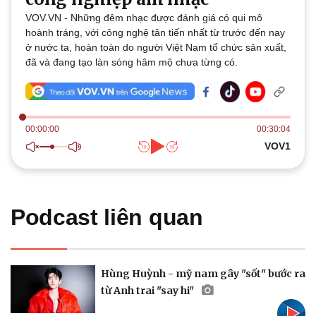
Thế giới
Multimedia
VOV.VN - Những đêm nhạc được đánh giá có qui mô
Quan sát
Video
hoành tráng, với công nghệ tân tiến nhất từ trước đến nay
Cuộc sống đó đây
Ảnh
ở nước ta, hoàn toàn do người Việt Nam tổ chức sản xuất,
Hồ sơ
E-Magazine
đã và đang tạo làn sóng hâm mộ chưa từng có.
Infographic
00:00:00
00:30:04
VOV1
Kinh tế
Thị trường
Bất động sản
Giá vàng
Khởi nghiệp
Tiêu dùng
Podcast liên quan
Tỷ giá
Chứng khoán
Giá cà phê
Hùng Huỳnh - mỹ nam gây "sốt" bước ra
từ Anh trai "say hi"