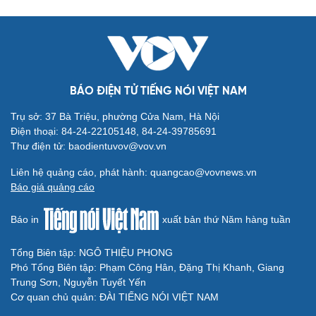
BÁO ĐIỆN TỬ TIẾNG NÓI VIỆT NAM
Văn hóa
Giải trí
Sân khấu - Điện ảnh
Nghệ sĩ
Trụ sở: 37 Bà Triệu, phường Cửa Nam, Hà Nội
Văn học
Thời trang
Điện thoại: 84-24-22105148, 84-24-39785691
Âm nhạc
Sao Việt
Thư điện tử: baodientuvov@vov.vn
Di sản
Liên hệ quảng cáo, phát hành: quangcao@vovnews.vn
Báo giá quảng cáo
Báo in
xuất bản thứ Năm hàng tuần
Du lịch
Podcast
Tổng Biên tập: NGÔ THIỆU PHONG
Phó Tổng Biên tập: Phạm Công Hân, Đặng Thị Khanh, Giang
Tư vấn
Câu chuyện thời sự
Trung Sơn, Nguyễn Tuyết Yến
Săn Tour
Đọc truyện đêm khuya
Cơ quan chủ quản: ĐÀI TIẾNG NÓI VIỆT NAM
check-in
Cửa sổ tình yêu
Kể chuyện cho bé