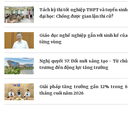
Tách kỳ thi tốt nghiệp THPT và tuyển sinh
Doanh nghiệp
Công nghệ
đại học: Chống được gian lận thi cử?
Thông tin doanh nghiệp
Sành điệu
Doanh nghiệp 24h
Tin Công nghệ
Doanh nhân
Trải nghiệm
Giáo dục nghề nghiệp gắn với sinh kế của
Vì cộng đồng
Chuyển đổi số
từng vùng
Nghị quyết 57: Đổi mới sáng tạo - Từ chủ
trương đến động lực tăng trưởng
Sức khỏe
Đời sống
Giải pháp tăng trưởng gần 12% trong 6
Dinh dưỡng - món ngon
Nhà đẹp
Cây thuốc
Blog
tháng cuối năm 2026
Sản phụ khoa
Tình yêu - Gia đình
Nhi khoa
Nam khoa
Làm đẹp - giảm cân
Phòng mạch online
Ăn sạch sống khỏe