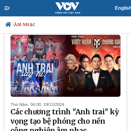
Englis
VĂN HÓA
Âm nhạc
ÂM NHẠC
/
Chính trị
Xã hội
Đảng
Tin 24h
Tổ chức nhân sự
Dự báo thời tiết
Quốc hội
Giáo dục
Nhận diện sự thật
Dấu ấn VOV
Việc làm
Biển đảo
Thứ Năm, 06:00, 19/12/2024
Các chương trình "Anh trai" kỳ
vọng tạo bệ phóng cho nền
công nghiệp âm nhạc