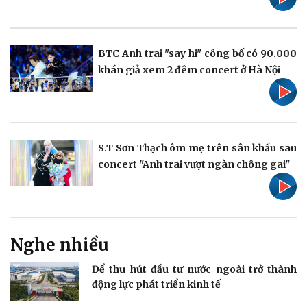
Pháp luật
Quân sự - Quốc phòng
Vụ án
Vũ khí
BTC Anh trai "say hi" công bố có 90.000
Tin nóng
Việt Nam
khán giả xem 2 đêm concert ở Hà Nội
Tư vấn luật
Phân tích
S.T Sơn Thạch ôm mẹ trên sân khấu sau
concert "Anh trai vượt ngàn chông gai"
Thể thao
Ô tô - Xe máy
Bóng đá
Ô tô
Lịch thi đấu bóng đá
Xe máy
Thế giới thể thao
Tư vấn
eSports
Nghe nhiều
Hậu trường
Để thu hút đầu tư nước ngoài trở thành
động lực phát triển kinh tế