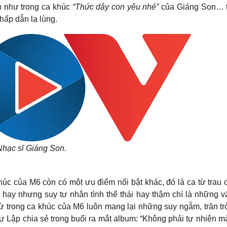
on như trong ca khúc
“Thức dậy con yêu nhé”
của Giáng Son… t
ấp dẫn lạ lùng.
Nhạc sĩ Giáng Son.
húc của M6 còn có một ưu điểm nổi bật khác, đó là ca từ trau 
ồn hay nhưng suy tư nhân tình thế thái hay thậm chí là những 
từ trong ca khúc của M6 luôn mang lại những suy ngẫm, trăn t
ự Lập chia sẻ trong buổi ra mắt album: “Không phải tự nhiên m