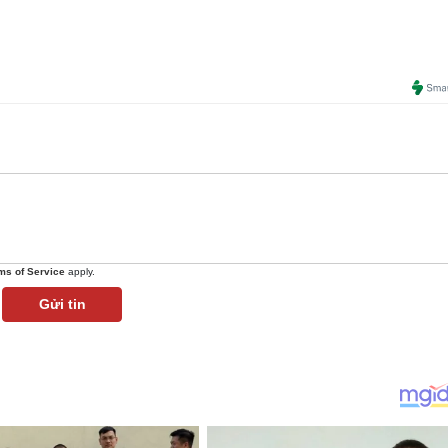
ms of Service
apply.
Gửi tin