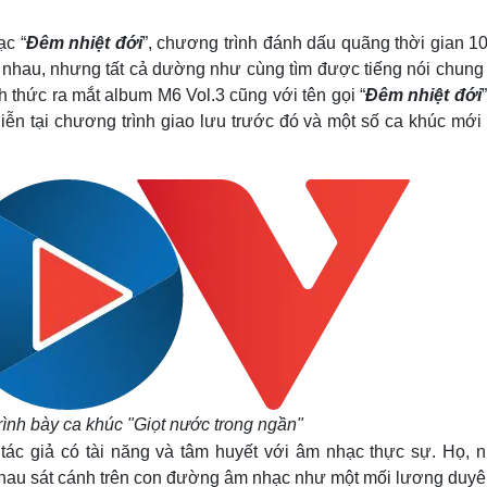
Lịch thi đấu bóng đá
Xe máy
Thế giới thể thao
Tư vấn
ạc “
Đêm nhiệt đới
”, chương trình đánh dấu quãng thời gian 1
eSports
V
c nhau, nhưng tất cả dường như cùng tìm được tiếng nói chung 
Hậu trường
thức ra mắt album M6 Vol.3 cũng với tên gọi “
Đêm nhiệt đới
Văn hóa
Giải trí
D
iễn tại chương trình giao lưu trước đó và một số ca khúc mới
Sân khấu - Điện ảnh
Nghệ sĩ
Văn học
Thời trang
Âm nhạc
Sao Việt
c
Di sản
ình bày ca khúc "Giọt nước trong ngần"
ác giả có tài năng và tâm huyết với âm nhạc thực sự. Họ, 
nhau sát cánh trên con đường âm nhạc như một mối lương duyê