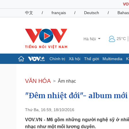
VO
中文
/
français
/
Deutsch
/
Bahas
25°C
Hà Nội
Chính trị
Xã hội
Thế giới
Multimedia
K
Chính trị
Xã hội
Đảng
Tin 24h
VĂN HÓA
Âm nhạc
Tổ chức nhân sự
Dự báo thời tiết
Quốc hội
Giáo dục
"Đêm nhiệt đới"- album mớ
Nhận diện sự thật
Dấu ấn VOV
Việc làm
Biển đảo
Thứ Ba, 16:59, 18/10/2016
Pháp luật
Quân sự - Quốc phòng
VOV.VN - M6 gồm những người nghệ sỹ ở nhiề
Vụ án
Vũ khí
nhạc như một mối lương duyên.