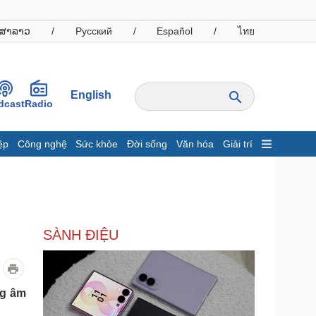
ສາລາວ
/
Русский
/
Español
/
ไทย
English
dcast
Radio
ệp
Công nghệ
Sức khỏe
Đời sống
Văn hóa
Giải trí
inh tế
Thị trường
ất động sản
Giá vàng
hởi nghiệp
Tiêu dùng
Tỷ giá
SÀNH ĐIỆU
Chứng khoán
Giá cà phê
oanh nghiệp
Công nghệ
ng âm
hông tin doanh nghiệp
Sành điệu