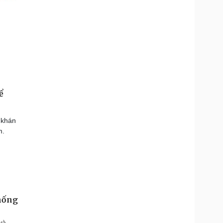
ể
 khán
m.
thống
và