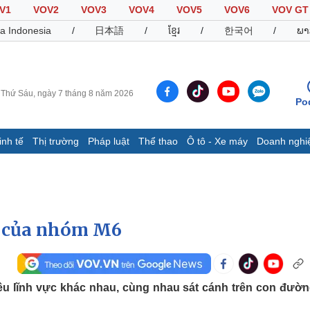
V1
VOV2
VOV3
VOV4
VOV5
VOV6
VOV GT
a Indonesia
/
日本語
/
ខ្មែរ
/
한국어
/
ພາ
Thứ Sáu, ngày 7 tháng 8 năm 2026
Po
inh tế
Thị trường
Pháp luật
Thể thao
Ô tô - Xe máy
Doanh nghi
Thế giới
Multimedia
K
Quan sát
Video
B
Cuộc sống đó đây
Ảnh
K
Hồ sơ
E-Magazine
i của nhóm M6
Infographic
Thể thao
Ô tô - Xe máy
D
u lĩnh vực khác nhau, cùng nhau sát cánh trên con đườ
Bóng đá
Ô tô
T