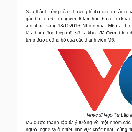
Tin nóng
Việt Nam
Tư vấn luật
Phân tích
Sau thành công của Chương trình giao lưu âm nh
gắn bó của 6 con người, 6 tâm hồn, 6 cá tính khá
âm nhạc, sáng 18/102016, Nhóm nhạc M6 đã chính 
Sức khỏe
Đời sống
là album tổng hợp một số ca khúc đã được trình d
từng được công bố của các thành viên M6.
Dinh dưỡng - món ngon
Nhà đẹp
Cây thuốc
Blog
Sản phụ khoa
Tình yêu - Gia đình
Nhi khoa
Nam khoa
Làm đẹp - giảm cân
Phòng mạch online
Ăn sạch sống khỏe
Cải chính
Nhạc sĩ Ngô Tự Lập tr
M6 được thành lập từ ý tưởng về một nhóm các t
người nghệ sỹ ở nhiều lĩnh vực khác nhau, cùng 