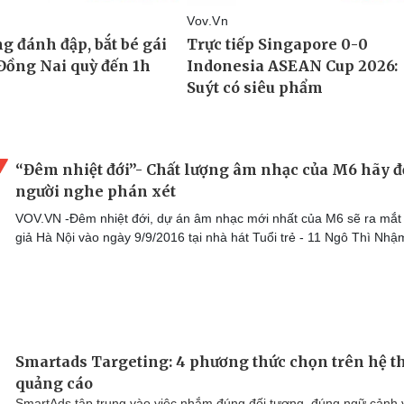
“Đêm nhiệt đới”- Chất lượng âm nhạc của M6 hãy đ
người nghe phán xét
VOV.VN -Đêm nhiệt đới, dự án âm nhạc mới nhất của M6 sẽ ra mắt
giả Hà Nội vào ngày 9/9/2016 tại nhà hát Tuổi trẻ - 11 Ngô Thì Nhậ
Smartads Targeting: 4 phương thức chọn trên hệ 
quảng cáo
SmartAds tập trung vào việc nhắm đúng đối tượng, đúng ngữ cảnh 