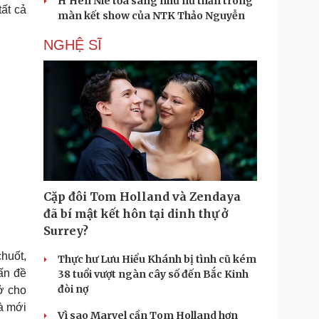
H'Hen Niê tỏa sáng như nữ thần trong
ất cả
màn kết show của NTK Thảo Nguyễn
NGHỆ SĨ
Cặp đôi Tom Holland và Zendaya
đã bí mật kết hôn tại dinh thự ở
Surrey?
chuốt,
Thực hư Lưu Hiểu Khánh bị tình cũ kém
vấn đề
38 tuổi vượt ngàn cây số đến Bắc Kinh
đòi nợ
rở cho
à mới
Vì sao Marvel cần Tom Holland hơn