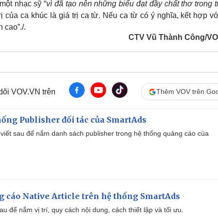
 một nhạc sỹ “
vì đã tạo nên những biểu đạt đầy chất thơ trong 
rị của ca khúc là giá trị ca từ. Nếu ca từ có ý nghĩa, kết hợp v
h cao”.
/.
CTV Vũ Thành Công/V
 dõi VOV.VN trên
Thêm VOV trên Goo
ống Publisher đối tác của SmartAds
viết sau để nắm danh sách publisher trong hệ thống quảng cáo của
 cáo Native Article trên hệ thống SmartAds
u để nắm vị trí, quy cách nội dung, cách thiết lập và tối ưu.