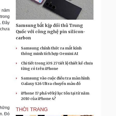
Doanh nghiệp 24h
Tin Công nghệ
Doanh nhân
Trải nghiệm
0 năm
ì cộng đồng
Chuyển đổi số
trong
”. Đây
Samsung bắt kịp đối thủ Trung
u lịch
Podcast
 chưa
Quốc với công nghệ pin silicon-
Tư vấn
Câu chuyện thời sự
carbon
Săn Tour
Đọc truyện đêm khuya
heck-in
Cửa sổ tình yêu
Samsung chính thức ra mắt kính
Kể chuyện cho bé
thông minh tích hợp Gemini AI
Hạt giống tâm hồn
Chi tiết trong iOS 27 tiết lộ thiết kế chưa
từng có trên iPhone
Samsung vào cuộc điều tra màn hình
Galaxy S26 Ultra chuyển màu đỏ
iPhone 17 phá vỡ kỷ lục tồn tại từ năm
2010 của iPhone 4?
những
THỜI TRANG
n. Đó