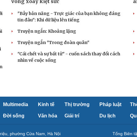
vòng xoáy kiệt sức
â
ới
"Bẫy bản năng - Trực giác của bạn không đáng
tin đâu": Khi dữ liệu lên tiếng
i
Truyện ngắn: Khoảng lặng
Truyện ngắn "Trong đoàn quân"
i
"Cái chết và sự bất tử" - cuốn sách thay đổi cách
nhìn về cuộc sống
ản
Multimedia
Kinh tế
Thị trường
Pháp luật
Th
Đời sống
Văn hóa
Giải trí
Du lịch
Qu
Triệu, phường Cửa Nam, Hà Nội
Tổng Biên 