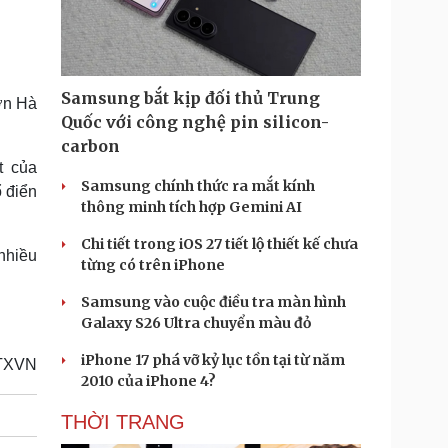
Doanh nghiệp 24h
Tin Công nghệ
Doanh nhân
Trải nghiệm
ì cộng đồng
Chuyển đổi số
Samsung bắt kịp đối thủ Trung
Lớn Hà
u lịch
Podcast
Quốc với công nghệ pin silicon-
Tư vấn
Câu chuyện thời sự
carbon
Săn Tour
Đọc truyện đêm khuya
t của
heck-in
Cửa sổ tình yêu
Samsung chính thức ra mắt kính
 điển
Kể chuyện cho bé
thông minh tích hợp Gemini AI
Hạt giống tâm hồn
Chi tiết trong iOS 27 tiết lộ thiết kế chưa
nhiều
từng có trên iPhone
Samsung vào cuộc điều tra màn hình
Galaxy S26 Ultra chuyển màu đỏ
iPhone 17 phá vỡ kỷ lục tồn tại từ năm
TXVN
2010 của iPhone 4?
THỜI TRANG