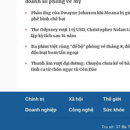
doanh số phòng vé Mỹ
Phản ứng của Dwayne Johnson khi Moana bị gi
phê bình chê bai
The Odyssey vượt 1 tỷ USD, Christopher Nolan tá
lập kỳ tích sau 14 năm
Ba phim Việt cùng “đổ bộ” phòng vé tháng 8, đố
đầu loạt bom tấn ngoại
Thanh âm vượt đại dương: Chuyện chưa kể về b
tình ca từ chốn ngục tù Côn Đảo
Chính trị
Xã hội
Thế giới
Doanh nghiệp
Công nghệ
Sức khỏe
Trụ sở: 37 Bà 