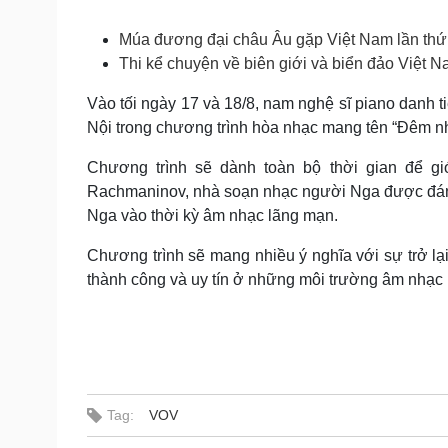
Tin nóng
Việt Nam
Tư vấn luật
Phân tích
Múa đương đại châu Âu gặp Việt Nam lần thứ
Thi kể chuyện về biên giới và biển đảo Việt 
Vào tối ngày 17 và 18/8, nam nghệ sĩ piano danh t
Sức khỏe
Đời sống
Nội trong chương trình hòa nhạc mang tên “Đêm 
Dinh dưỡng - món ngon
Nhà đẹp
Cây thuốc
Blog
Chương trình sẽ dành toàn bộ thời gian để gi
Sản phụ khoa
Tình yêu - Gia đình
Rachmaninov, nhà soạn nhạc người Nga được đánh 
Nhi khoa
Nga vào thời kỳ âm nhạc lãng mạn.
Nam khoa
Làm đẹp - giảm cân
Chương trình sẽ mang nhiều ý nghĩa với sự trở lạ
Phòng mạch online
thành công và uy tín ở những môi trường âm nhạc l
Ăn sạch sống khỏe
Cải chính
Tag:
VOV