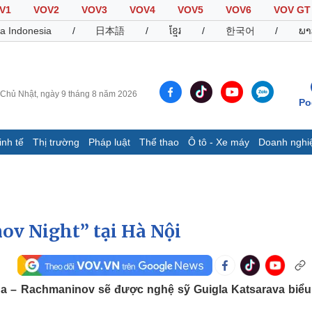
V1
VOV2
VOV3
VOV4
VOV5
VOV6
VOV GT
a Indonesia
/
日本語
/
ខ្មែរ
/
한국어
/
ພາ
Chủ Nhật, ngày 9 tháng 8 năm 2026
Po
inh tế
Thị trường
Pháp luật
Thể thao
Ô tô - Xe máy
Doanh nghi
Thế giới
Multimedia
K
Quan sát
Video
B
Cuộc sống đó đây
Ảnh
K
Hồ sơ
E-Magazine
v Night” tại Hà Nội
Infographic
Thể thao
Ô tô - Xe máy
D
 – Rachmaninov sẽ được nghệ sỹ Guigla Katsarava biểu
Bóng đá
Ô tô
T