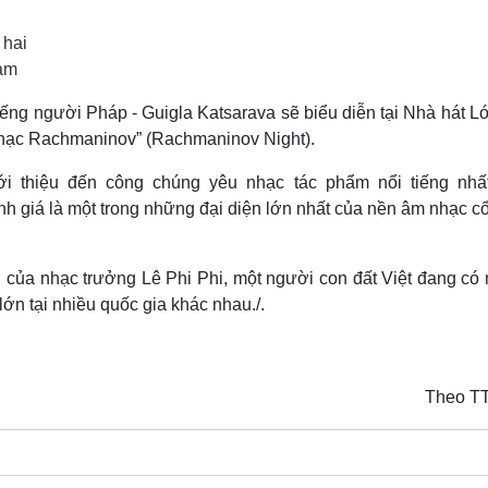
Lịch thi đấu bóng đá
Xe máy
Thế giới thể thao
Tư vấn
 hai
eSports
V
Nam
Hậu trường
iếng người Pháp - Guigla Katsarava sẽ biểu diễn tại Nhà hát 
Văn hóa
Giải trí
D
nhạc Rachmaninov” (Rachmaninov Night).
Sân khấu - Điện ảnh
Nghệ sĩ
Văn học
Thời trang
ới thiệu đến công chúng yêu nhạc tác phẩm nổi tiếng nhấ
Âm nhạc
Sao Việt
c
giá là một trong những đại diện lớn nhất của nền âm nhạc cổ
Di sản
i của nhạc trưởng Lê Phi Phi, một người con đất Việt đang có 
ớn tại nhiều quốc gia khác nhau./.
Theo T