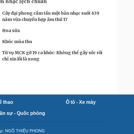
m nhạc lệch chuẩn
Cây đại phong cầm tấu một bản nhạc suốt 639
năm vừa chuyển hợp âm thứ 17
Hoa sữa
Khúc mùa thu
Từ vụ MCK gỡ 19 ca khúc: Không thể gây sốc rồi
chỉ xin lỗi là xong
ể thao
Ô tô - Xe máy
ân sự - Quốc phòng
tập: NGÔ THIỆU PHONG