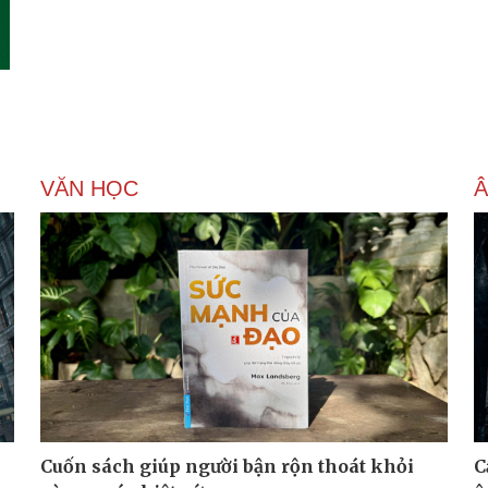
VĂN HỌC
Â
Cuốn sách giúp người bận rộn thoát khỏi
C