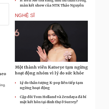
H'Hen Niê tỏa sáng như nữ thần trong
màn kết show của NTK Thảo Nguyễn
NGHỆ SĨ
Một thành viên Katseye tạm ngừng
hoạt động nhóm vì lý do sức khỏe
heo
Lý do thần tượng K-pop liên tiếp tạm
ing.
ngừng hoạt động
Cặp đôi Tom Holland và Zendaya đã bí
mật kết hôn tại dinh thự ở Surrey?