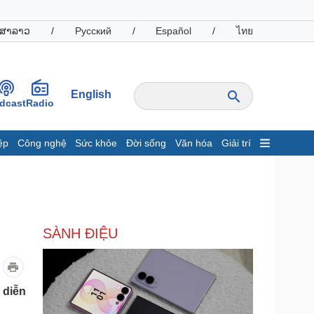
ສາລາວ
/
Русский
/
Español
/
ไทย
English
dcast
Radio
ệp
Công nghệ
Sức khỏe
Đời sống
Văn hóa
Giải trí
inh tế
Thị trường
ất động sản
Giá vàng
hởi nghiệp
Tiêu dùng
Tỷ giá
SÀNH ĐIỆU
Chứng khoán
Giá cà phê
oanh nghiệp
Công nghệ
 diễn
hông tin doanh nghiệp
Sành điệu