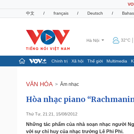
VO
中文
/
français
/
Deutsch
/
Bahas
32°C
Hà Nội
Chính trị
Xã hội
Thế giới
Multimedia
K
Chính trị
Xã hội
Đảng
Tin 24h
VĂN HÓA
Âm nhạc
Tổ chức nhân sự
Dự báo thời tiết
Quốc hội
Giáo dục
Hòa nhạc piano “Rachmanino
Nhận diện sự thật
Dấu ấn VOV
Việc làm
Biển đảo
Thứ Tư, 21:21, 15/08/2012
Pháp luật
Quân sự - Quốc phòng
Những tác phẩm của nhà soạn nhạc người Nga
Vụ án
Vũ khí
với sự chỉ huy của nhạc trưởng Lê Phi Phi.