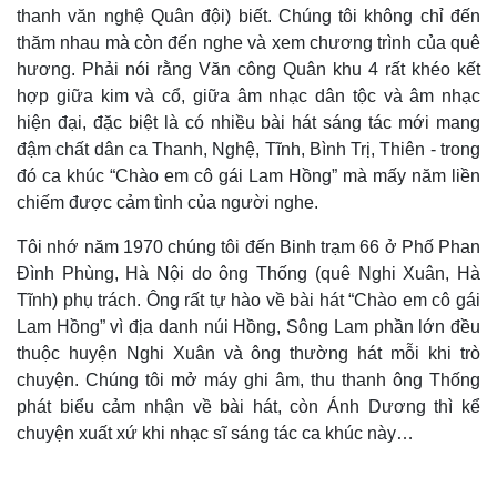
thanh văn nghệ Quân đội) biết. Chúng tôi không chỉ đến
thăm nhau mà còn đến nghe và xem chương trình của quê
hương. Phải nói rằng Văn công Quân khu 4 rất khéo kết
hợp giữa kim và cổ, giữa âm nhạc dân tộc và âm nhạc
hiện đại, đặc biệt là có nhiều bài hát sáng tác mới mang
đậm chất dân ca Thanh, Nghệ, Tĩnh, Bình Trị, Thiên - trong
đó ca khúc “Chào em cô gái Lam Hồng” mà mấy năm liền
chiếm được cảm tình của người nghe.
Tôi nhớ năm 1970 chúng tôi đến Binh trạm 66 ở Phố Phan
Đình Phùng, Hà Nội do ông Thống (quê Nghi Xuân, Hà
Tĩnh) phụ trách. Ông rất tự hào về bài hát “Chào em cô gái
Lam Hồng” vì địa danh núi Hồng, Sông Lam phần lớn đều
thuộc huyện Nghi Xuân và ông thường hát mỗi khi trò
chuyện. Chúng tôi mở máy ghi âm, thu thanh ông Thống
phát biểu cảm nhận về bài hát, còn Ánh Dương thì kể
chuyện xuất xứ khi nhạc sĩ sáng tác ca khúc này…