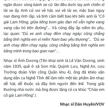
ngăn được vòng bánh xe cứ lăn đều dưới tay anh chiến sĩ
Kinh tế
Thị trường
lái xe ấy. Anh cứ vui vẻ hát, vui vẻ lái xe, mặc bao nguy
Bất động sản
Giá vàng
nan đang rình rập, và tình cảm biết bao khi bên anh là “
C
ô
Khởi nghiệp
Tiêu dùng
gái Lam Hồng, giữa tiếng bom gào đạn nổ vẫn nghe vang
Tỷ giá
vang câu hò trên đường
”... Và cũng đầy ắp niềm tin yêu,
Chứng khoán
lạc quan: “
Dù xe anh chạy đêm chạy ngày; cũng chẳng
Giá cà phê
bằng tình nghĩa em vì miền Nam bao yêu thương”... “
D
ù xe
anh chạy đêm chạy ngày, cũng chẳng bằng tình nghĩa em
băng mình trong bao gian nan”…
Nhạc sĩ Ánh Dương (Tên khai sinh là Lê Văn Dương, sinh
năm 1935, quê ở xã Sơn Hải, Quỳnh Lưu, Nghệ An, cựu
Trưởng đoàn Văn công Quân khu 4), ông
đã khéo vận
dụng dân ca Nghệ Tĩnh để làm nên một tác phẩm âm nhạc
dễ hát, dễ thuộc và đầy tình người đến thế. Trong giải
thưởng nhà nước mà ông được tặng có ca khúc “Chào em
cô gái Lam Hồng”./.
Nhạc sĩ Dân Huyền/VOV