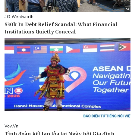
Thể thao
Ô tô - Xe máy
Bóng đá
Ô tô
Lịch thi đấu bóng đá
Xe máy
Thế giới thể thao
Tư vấn
eSports
Hậu trường