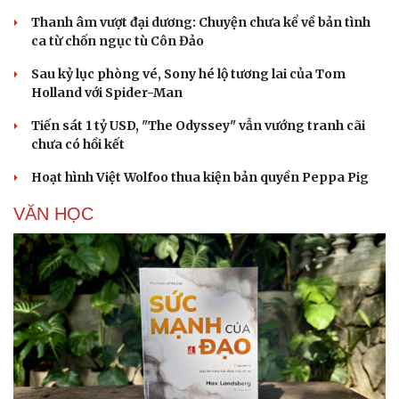
Thanh âm vượt đại dương: Chuyện chưa kể về bản tình
ca từ chốn ngục tù Côn Đảo
Sau kỷ lục phòng vé, Sony hé lộ tương lai của Tom
Holland với Spider-Man
Tiến sát 1 tỷ USD, "The Odyssey" vẫn vướng tranh cãi
chưa có hồi kết
Hoạt hình Việt Wolfoo thua kiện bản quyền Peppa Pig
VĂN HỌC