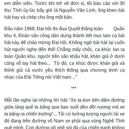
em diễn viên. Trước khi trở về đơn vị, tôi báo cáo với Bí
thư Tỉnh ủy lúc bấy giờ là Nguyễn Văn Linh, ông khen bài
hát hay và chép cho ông một bản.
Đầu năm 1968, Đại hội thi đua Quyết thắng toàn Quân
khu 4, Đoàn văn công dàn dựng thành tiết mục tam ca bài
hát này để chào mừng Đại hội. Không ngờ bài hát lại cuốn
hút người nghe đến thế! Chẳng mấy chốc, ca khúc lan ra
toàn Quân khu, người trên sân khấu hát, khán giả ở dưới
cũng vỗ tay hát theo... Từ đó, ca khúc được khán giả và
thính giả cả nước yêu thích thông qua chương trinh ca
nhạc của Đài Tiếng nói Việt nam…”
***
Mỗi lần nghe lại những lời hát: “
Xe ta bon trên dặm đường
giữa làng quê ta băng qua bao suối đèo đồi nương mà xe
ta băng ra chiến trường
”... Tôi cứ tưởng tượng người lái xe
đó đang trên đường vô Nam xe phải qua vùng Nghệ Tĩnh
quê mình. Con đường gồ ghề sỏi đá của chiến tranh không