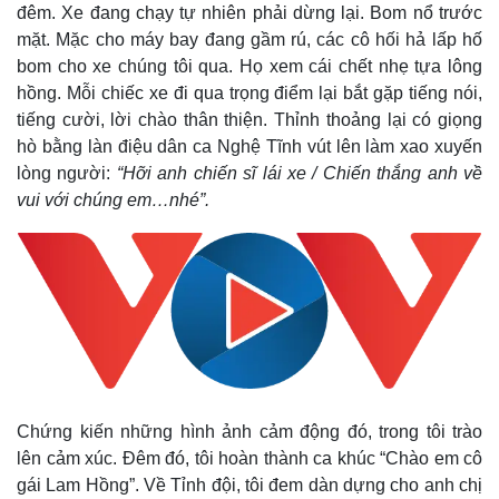
đêm. Xe đang chạy tự nhiên phải dừng lại. Bom nổ trước
mặt. Mặc cho máy bay đang gầm rú, các cô hối hả lấp hố
bom cho xe chúng tôi qua. Họ xem cái chết nhẹ tựa lông
hồng. Mỗi chiếc xe đi qua trọng điểm lại bắt gặp tiếng nói,
tiếng cười, lời chào thân thiện. Thỉnh thoảng lại có giọng
hò bằng làn điệu dân ca Nghệ Tĩnh vút lên làm xao xuyến
lòng người:
“Hỡi anh chiến sĩ lái xe / Chiến thắng anh về
vui với chúng em…nhé”.
Chứng kiến những hình ảnh cảm động đó, trong tôi trào
lên cảm xúc. Đêm đó, tôi hoàn thành ca khúc “Chào em cô
gái Lam Hồng”. Về Tỉnh đội, tôi đem dàn dựng cho anh chị