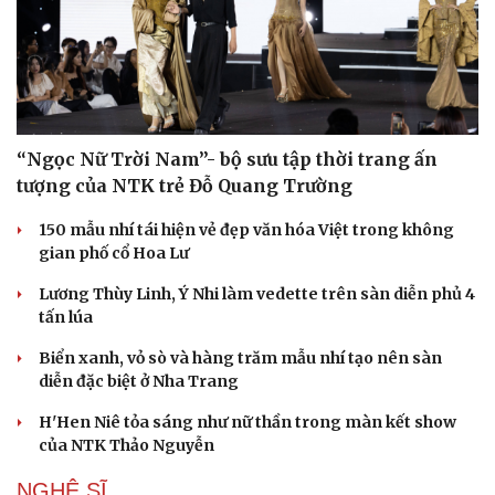
“Ngọc Nữ Trời Nam”- bộ sưu tập thời trang ấn
tượng của NTK trẻ Đỗ Quang Trường
150 mẫu nhí tái hiện vẻ đẹp văn hóa Việt trong không
gian phố cổ Hoa Lư
Lương Thùy Linh, Ý Nhi làm vedette trên sàn diễn phủ 4
tấn lúa
Biển xanh, vỏ sò và hàng trăm mẫu nhí tạo nên sàn
diễn đặc biệt ở Nha Trang
H'Hen Niê tỏa sáng như nữ thần trong màn kết show
của NTK Thảo Nguyễn
NGHỆ SĨ