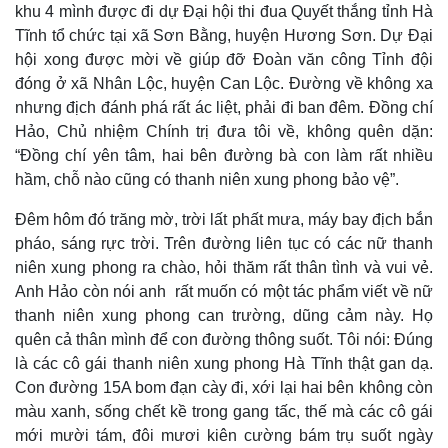
khu 4 mình được đi dự Đại hội thi đua Quyết thắng tỉnh Hà
Tĩnh tổ chức tại xã Sơn Bằng, huyện Hương Sơn. Dự Đại
hội xong được mời về giúp đỡ Đoàn văn công Tỉnh đội
đóng ở xã Nhân Lộc, huyện Can Lộc. Đường về không xa
nhưng địch đánh phá rất ác liệt, phải đi ban đêm. Đồng chí
Hảo, Chủ nhiệm Chính trị đưa tôi về, không quên dặn:
Thế giới
Multimedia
“Đồng chí yên tâm, hai bên đường bà con làm rất nhiều
Quan sát
Video
hầm, chỗ nào cũng có thanh niên xung phong bảo vệ”.
Cuộc sống đó đây
Ảnh
Hồ sơ
E-Magazine
Đêm hôm đó trăng mờ, trời lất phất mưa, máy bay địch bắn
Infographic
pháo, sáng rực trời. Trên đường liên tục có các nữ thanh
niên xung phong ra chào, hỏi thăm rất thân tình và vui vẻ.
Anh Hảo còn nói anh rất muốn có một tác phẩm viết về nữ
thanh niên xung phong can trường, dũng cảm này. Họ
quên cả thân mình để con đường thông suốt. Tôi nói: Đúng
là các cô gái thanh niên xung phong Hà Tĩnh thật gan dạ.
Con đường 15A bom đạn cày đi, xới lại hai bên không còn
màu xanh, sống chết kề trong gang tấc, thế mà các cô gái
mới mười tám, đôi mươi kiên cường bám trụ suốt ngày