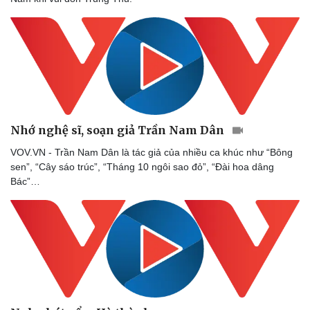
Sức khỏe
Đời sống
Dinh dưỡng - món ngon
Nhà đẹp
Cây thuốc
Blog
Nhớ nghệ sĩ, soạn giả Trần Nam Dân
Sản phụ khoa
Tình yêu - Gia đình
Nhi khoa
VOV.VN - Trần Nam Dân là tác giả của nhiều ca khúc như “Bông
Nam khoa
sen”, “Cây sáo trúc”, “Tháng 10 ngôi sao đỏ”, “Đài hoa dâng
Làm đẹp - giảm cân
Bác”…
Phòng mạch online
Ăn sạch sống khỏe