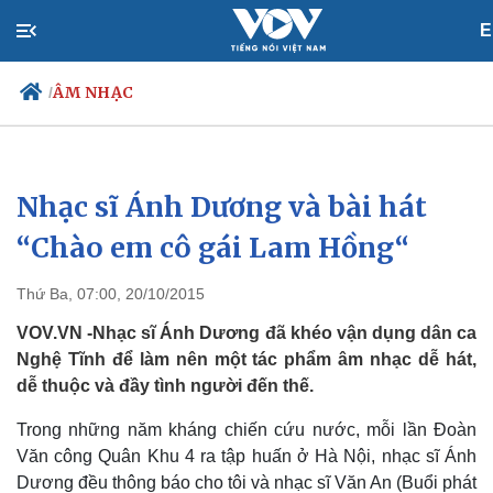
E
ÂM NHẠC
/
Nhạc sĩ Ánh Dương và bài hát
Chính trị
Xã hội
Đảng
Tin 24h
“Chào em cô gái Lam Hồng“
Tổ chức nhân sự
Dự báo thời tiết
Quốc hội
Giáo dục
Thứ Ba, 07:00, 20/10/2015
Nhận diện sự thật
Dấu ấn VOV
Việc làm
VOV.VN -Nhạc sĩ Ánh Dương đã khéo vận dụng dân ca
Biển đảo
Nghệ Tĩnh để làm nên một tác phẩm âm nhạc dễ hát,
dễ thuộc và đầy tình người đến thế.
Trong những năm kháng chiến cứu nước, mỗi lần Đoàn
Văn công Quân Khu 4 ra tập huấn ở Hà Nội, nhạc sĩ Ánh
Dương đều thông báo cho tôi và nhạc sĩ Văn An (Buổi phát