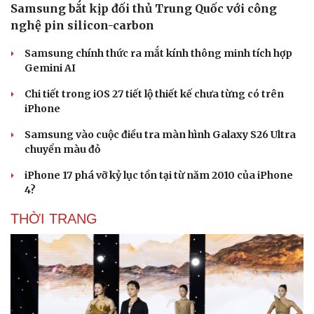
Samsung bắt kịp đối thủ Trung Quốc với công
nghệ pin silicon-carbon
Samsung chính thức ra mắt kính thông minh tích hợp
Gemini AI
Văn hóa
Giải trí
Sân khấu - Điện ảnh
Nghệ sĩ
Chi tiết trong iOS 27 tiết lộ thiết kế chưa từng có trên
Văn học
Thời trang
iPhone
Âm nhạc
Sao Việt
Samsung vào cuộc điều tra màn hình Galaxy S26 Ultra
Di sản
chuyển màu đỏ
iPhone 17 phá vỡ kỷ lục tồn tại từ năm 2010 của iPhone
4?
THỜI TRANG