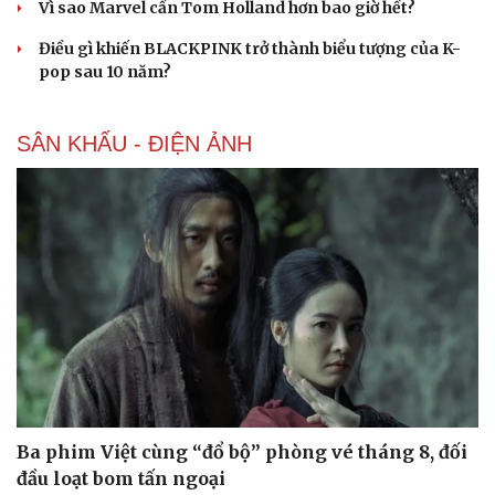
Vì sao Marvel cần Tom Holland hơn bao giờ hết?
Du lịch
Podcast
Tư vấn
Câu chuyện thời sự
Điều gì khiến BLACKPINK trở thành biểu tượng của K-
Săn Tour
Đọc truyện đêm khuya
pop sau 10 năm?
check-in
Cửa sổ tình yêu
Kể chuyện cho bé
Hạt giống tâm hồn
SÂN KHẤU - ĐIỆN ẢNH
Ba phim Việt cùng “đổ bộ” phòng vé tháng 8, đối
đầu loạt bom tấn ngoại