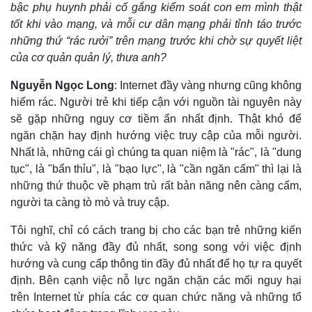
bậc phụ huynh phải cố gắng kiểm soát con em mình thật
tốt khi vào mạng, và mỗi cư dân mạng phải tỉnh táo trước
những thứ “rác rưởi” trên mạng trước khi chờ sự quyết liệt
của cơ quản quản lý, thưa anh?
Nguyễn Ngọc Long
: Internet đầy vàng nhưng cũng không
Thể thao
Ô tô - Xe máy
hiếm rác. Người trẻ khi tiếp cận với nguồn tài nguyên này
Bóng đá
Ô tô
sẽ gặp những nguy cơ tiềm ẩn nhất định. Thật khó để
Lịch thi đấu bóng đá
Xe máy
Thế giới thể thao
Tư vấn
ngăn chặn hay định hướng việc truy cập của mỗi người.
eSports
Nhất là, những cái gì chúng ta quan niệm là "rác", là "dung
Hậu trường
tục", là "bẩn thỉu", là "bạo lực", là "cần ngăn cấm" thì lại là
những thứ thuộc về phạm trù rất bản năng nên càng cấm,
người ta càng tò mò và truy cập.
Tôi nghĩ, chỉ có cách trang bị cho các bạn trẻ những kiến
thức và kỹ năng đầy đủ nhất, song song với việc định
hướng và cung cấp thông tin đầy đủ nhất để họ tự ra quyết
định. Bên cạnh việc nỗ lực ngăn chặn các mối nguy hại
trên Internet từ phía các cơ quan chức năng và những tổ