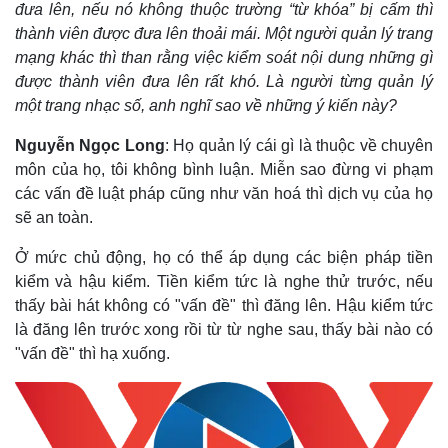
đưa lên, nếu nó không thuộc trường “từ khóa” bị cấm thì
thành viên được đưa lên thoải mái. Một người quản lý trang
mạng khác thì than rằng việc kiểm soát nội dung những gì
được thành viên đưa lên rất khó. Là người từng quản lý
một trang nhạc số, anh nghĩ sao về những ý kiến này?
Nguyễn Ngọc Long
: Họ quản lý cái gì là thuộc về chuyên
môn của họ, tôi không bình luận. Miễn sao đừng vi phạm
các vấn đề luật pháp cũng như văn hoá thì dịch vụ của họ
sẽ an toàn.
Ở mức chủ động, họ có thể áp dụng các biện pháp tiền
kiểm và hậu kiểm. Tiền kiểm tức là nghe thử trước, nếu
thấy bài hát không có "vấn đề" thì đăng lên. Hậu kiểm tức
là đăng lên trước xong rồi từ từ nghe sau, thấy bài nào có
"vấn đề" thì hạ xuống.