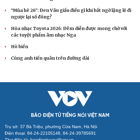
“Mùa hè 26”: Đen Vâu giấu điều gì khi bất ngờ lặng lẽ đi
ngược lại số đông?
Hòa nhạc Toyota 2026: Đêm diễn được mong chờ với
các tuyệt phẩm âm nhạc Nga
Hò biển
Cùng anh tiến quân trên đường dài
BÁO ĐIỆN TỬ TIẾNG NÓI VIỆT NAM
Trụ sở: 37 Bà Triệu, phường Cửa Nam, Hà Nội
Điện thoại: 84-24-22105148, 84-24-39785691
Thư điện tử: baodientuvov@vov.vn