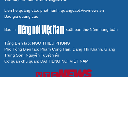
Liên hệ quảng cáo, phát hành: quangcao@vovnews.vn
Báo giá quảng cáo
Báo in
xuất bản thứ Năm hàng tuần
Tổng Biên tập: NGÔ THIỆU PHONG
Phó Tổng Biên tập: Phạm Công Hân, Đặng Thị Khanh, Giang
Trung Sơn, Nguyễn Tuyết Yến
Cơ quan chủ quản: ĐÀI TIẾNG NÓI VIỆT NAM
Không được sao chép lại bất kỳ thông tin nào từ website này khi
chưa có sự đồng ý bằng văn bản của Báo Điện tử Tiếng nói Việt
Nam