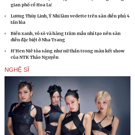
gian phố cổ Hoa Lư
Văn hóa
Giải trí
Lương Thùy Linh, Ý Nhi làm vedette trên sàn diễn phủ 4
Sân khấu - Điện ảnh
Nghệ sĩ
tấn lúa
Văn học
Thời trang
Âm nhạc
Sao Việt
Biển xanh, vỏ sò và hàng trăm mẫu nhí tạo nên sàn
Di sản
diễn đặc biệt ở Nha Trang
H'Hen Niê tỏa sáng như nữ thần trong màn kết show
của NTK Thảo Nguyễn
NGHỆ SĨ