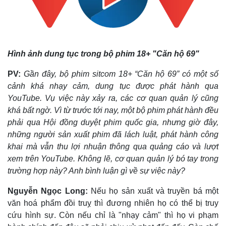
Pháp luật
Quân sự - Quốc phòng
Vụ án
Vũ khí
Hình ảnh dung tục trong bộ phim 18+ "Căn hộ 69"
Tin nóng
Việt Nam
Tư vấn luật
Phân tích
PV:
Gần đây, bộ phim sitcom 18+ “Căn hộ 69” có một số
cảnh khá nhạy cảm, dung tục được phát hành qua
YouTube. Vụ việc này xảy ra, các cơ quan quản lý cũng
khá bất ngờ. Vì từ trước tới nay, một bộ phim phát hành đều
phải qua Hội đồng duyệt phim quốc gia, nhưng giờ đây,
những người sản xuất phim đã lách luật, phát hành công
khai mà vẫn thu lợi nhuận thông qua quảng cáo và lượt
xem trên YouTube. Không lẽ, cơ quan quản lý bó tay trong
trường hợp này? Anh bình luận gì về sự việc này?
Nguyễn Ngọc Long
:
Nếu họ sản xuất và truyền bá một
văn hoá phẩm đồi truỵ thì đương nhiên họ có thể bị truy
cứu hình sự. Còn nếu chỉ là "nhạy cảm" thì họ vi phạm