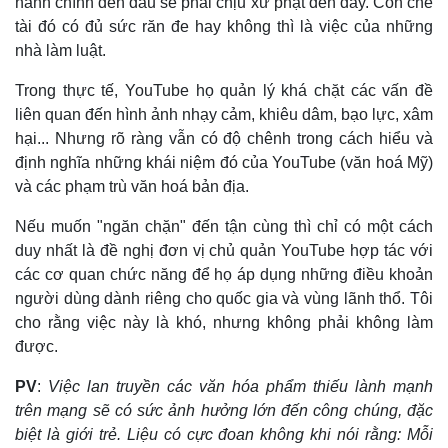
hành chính đến đâu sẽ phải chịu xử phạt đến đấy. Còn chế
tài đó có đủ sức răn đe hay không thì là việc của những
nhà làm luật.
Trong thực tế, YouTube họ quản lý khá chặt các vấn đề
liên quan đến hình ảnh nhạy cảm, khiêu dâm, bạo lực, xâm
hại... Nhưng rõ ràng vẫn có độ chênh trong cách hiểu và
định nghĩa những khái niệm đó của YouTube (văn hoá Mỹ)
và các phạm trù văn hoá bản địa.
Nếu muốn "ngăn chặn" đến tận cùng thì chỉ có một cách
duy nhất là đề nghị đơn vị chủ quản YouTube hợp tác với
các cơ quan chức năng để họ áp dụng những điều khoản
người dùng dành riêng cho quốc gia và vùng lãnh thổ. Tôi
cho rằng việc này là khó, nhưng không phải không làm
được.
PV
:
Việc lan truyền các văn hóa phẩm thiếu lành mạnh
trên mạng sẽ có sức ảnh hưởng lớn đến công chúng, đặc
biệt là giới trẻ. Liệu có cực đoan không khi nói rằng: Mỗi