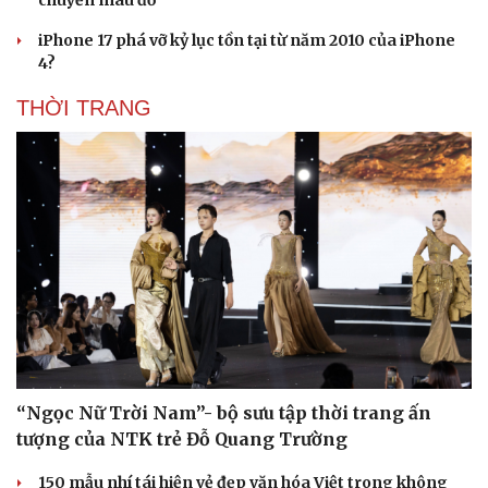
chuyển màu đỏ
iPhone 17 phá vỡ kỷ lục tồn tại từ năm 2010 của iPhone
4?
THỜI TRANG
“Ngọc Nữ Trời Nam”- bộ sưu tập thời trang ấn
tượng của NTK trẻ Đỗ Quang Trường
150 mẫu nhí tái hiện vẻ đẹp văn hóa Việt trong không