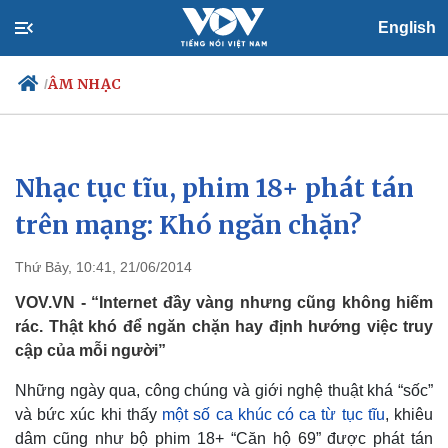
English
ÂM NHẠC
/
Nhạc tục tĩu, phim 18+ phát tán
Chính trị
Xã hội
Đảng
Tin 24h
trên mạng: Khó ngăn chặn?
Tổ chức nhân sự
Dự báo thời tiết
Quốc hội
Giáo dục
Thứ Bảy, 10:41, 21/06/2014
Nhận diện sự thật
Dấu ấn VOV
Việc làm
VOV.VN - “Internet đầy vàng nhưng cũng không hiếm
Biển đảo
rác. Thật khó để ngăn chặn hay định hướng việc truy
cập của mỗi người”
Những ngày qua, công chúng và giới nghệ thuật khá “sốc”
và bức xúc khi thấy
một số ca khúc có ca từ tục tĩu
, khiêu
dâm cũng như bộ phim 18+ “Căn hộ 69” được phát tán