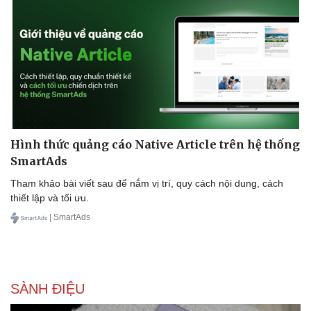
Hình thức quảng cáo Native Article trên hệ thống
SmartAds
Tham khảo bài viết sau để nắm vị trí, quy cách nội dung, cách
thiết lập và tối ưu.
| SmartAds
Sức khỏe
Đời sống
Dinh dưỡng - món ngon
Nhà đẹp
Cây thuốc
Blog
Sản phụ khoa
Tình yêu - Gia đình
Nhi khoa
SÀNH ĐIỆU
Nam khoa
Làm đẹp - giảm cân