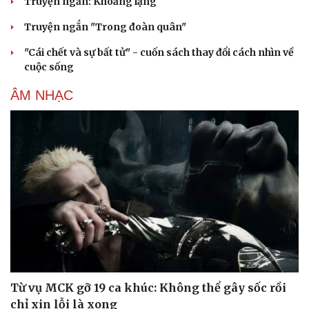
Truyện ngắn: Khoảng lặng
Truyện ngắn "Trong đoàn quân"
"Cái chết và sự bất tử" - cuốn sách thay đổi cách nhìn về
cuộc sống
ÂM NHẠC
Cải chính
Từ vụ MCK gỡ 19 ca khúc: Không thể gây sốc rồi
chỉ xin lỗi là xong