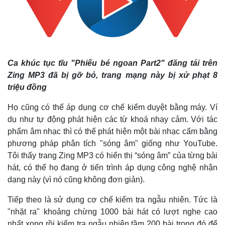
Ca khúc tục tĩu "Phiếu bé ngoan Part2" đăng tải trên
Zing MP3 đã bị gỡ bỏ, trang mạng này bị xử phạt 8
triệu đồng
Họ cũng có thể áp dụng cơ chế kiểm duyệt bằng máy. Ví
dụ như tự động phát hiện các từ khoá nhạy cảm. Với tác
phẩm âm nhạc thì có thể phát hiện một bài nhạc cấm bằng
phương pháp phân tích "sóng âm" giống như YouTube.
Tôi thấy trang Zing MP3 có hiển thị “sóng âm” của từng bài
hát, có thể họ đang ở tiến trình áp dụng công nghệ nhận
dạng này (vì nó cũng không đơn giản).
Tiếp theo là sử dụng cơ chế kiểm tra ngẫu nhiên. Tức là
Kinh tế
Thị trường
"nhặt ra" khoảng chừng 1000 bài hát có lượt nghe cao
Bất động sản
Giá vàng
nhất xong rồi kiểm tra ngẫu nhiên tầm 200 bài trong đó để