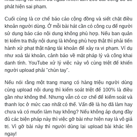
Khởi nghiệp
Tiêu dùng
phát hiện sai phạm.
Tỷ giá
Chứng khoán
Cuối cùng là cơ chế báo cáo cộng đồng và siết chặt điều
Giá cà phê
khoản người dùng. Ở mỗi bài hát cần có công cụ để người
sử dụng báo cáo nội dung không phù hợp. Nếu ban quản
trị kiểm tra thấy nội dung là không phù hợp thật thì phải tiến
hành xử phạt thật nặng tài khoản để xảy ra vi phạm. Ví dụ
như xoá tài khoản, cảnh báo về mặt pháp lý và công khai
danh tính. YouTube xử lý việc này vô cùng triệt để khiến
người upload phải "chùn tay".
Nếu nói rằng một trang mạng có hàng triệu người dùng
cùng upload nội dung thì kiểm soát triệt để 100% là điều
gần như không thể. Nhưng vẫn có cơ chế để kiểm soát và
thanh lọc ở mức cao nhất có thể. Vấn đề là họ đã làm hay
chưa và có muốn làm hay không? Nếu không áp dụng đầy
đủ các biện pháp này thì việc gỡ bài như hiện nay là vô giá
trị. Vì gỡ bài này thì người dùng lại upload bài khác lên
ngay!