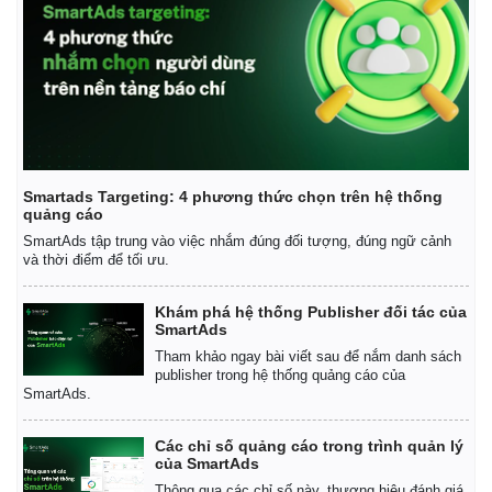
Smartads Targeting: 4 phương thức chọn trên hệ thống
quảng cáo
SmartAds tập trung vào việc nhắm đúng đối tượng, đúng ngữ cảnh
Doanh nghiệp
Công nghệ
và thời điểm để tối ưu.
Thông tin doanh nghiệp
Sành điệu
Doanh nghiệp 24h
Tin Công nghệ
Khám phá hệ thống Publisher đối tác của
Doanh nhân
Trải nghiệm
SmartAds
Vì cộng đồng
Chuyển đổi số
Tham khảo ngay bài viết sau để nắm danh sách
publisher trong hệ thống quảng cáo của
SmartAds.
Các chỉ số quảng cáo trong trình quản lý
của SmartAds
Thông qua các chỉ số này, thương hiệu đánh giá