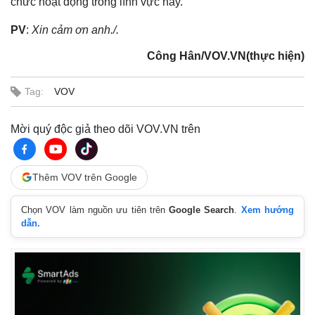
chức hoạt động trong lĩnh vực này.
PV
:
Xin cảm ơn anh./.
Công Hân/VOV.VN(thực hiện)
Tag:
VOV
Mời quý độc giả theo dõi VOV.VN trên
Thêm VOV trên Google
Chọn VOV làm nguồn ưu tiên trên
Google Search
.
Xem hướng
dẫn.