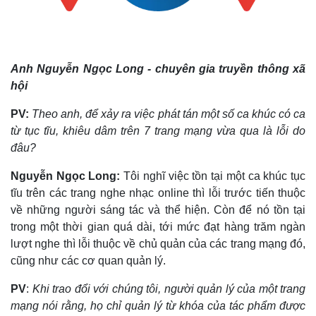
Anh Nguyễn Ngọc Long - chuyên gia truyền thông xã
hội
PV:
Theo anh, để xảy ra việc phát tán một số ca khúc có ca
từ tục tĩu, khiêu dâm trên 7 trang mạng vừa qua là lỗi do
đâu?
Nguyễn Ngọc Long:
Tôi nghĩ việc tồn tại một ca khúc tục
tĩu trên các trang nghe nhạc online thì lỗi trước tiến thuộc
về những người sáng tác và thể hiện. Còn để nó tồn tại
Thế giới
Multimedia
trong một thời gian quá dài, tới mức đạt hàng trăm ngàn
Quan sát
Video
lượt nghe thì lỗi thuộc về chủ quản của các trang mạng đó,
Cuộc sống đó đây
Ảnh
cũng như các cơ quan quản lý.
Hồ sơ
E-Magazine
Infographic
PV
:
Khi trao đổi với chúng tôi, người quản lý của một trang
mạng nói rằng, họ chỉ quản lý từ khóa của tác phẩm được