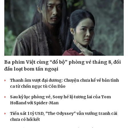
Du lịch
Podcast
Tư vấn
Câu chuyện thời sự
Săn Tour
Đọc truyện đêm khuya
check-in
Cửa sổ tình yêu
Kể chuyện cho bé
Ba phim Việt cùng “đổ bộ” phòng vé tháng 8, đối
Hạt giống tâm hồn
đầu loạt bom tấn ngoại
Thanh âm vượt đại dương: Chuyện chưa kể về bản tình
ca từ chốn ngục tù Côn Đảo
Sau kỷ lục phòng vé, Sony hé lộ tương lai của Tom
Holland với Spider-Man
Tiến sát 1 tỷ USD, "The Odyssey" vẫn vướng tranh cãi
chưa có hồi kết