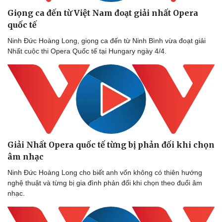
Giọng ca đến từ Việt Nam đoạt giải nhất Opera
quốc tế
Sức khỏe
Đời sống
Ninh Đức Hoàng Long, giọng ca đến từ Ninh Bình vừa đoạt giải
Dinh dưỡng - món ngon
Nhà đẹp
Nhất cuộc thi Opera Quốc tế tại Hungary ngày 4/4.
Cây thuốc
Blog
Sản phụ khoa
Tình yêu - Gia đình
Nhi khoa
Nam khoa
Làm đẹp - giảm cân
Phòng mạch online
Ăn sạch sống khỏe
Giải Nhất Opera quốc tế từng bị phản đối khi chọn
âm nhạc
Ninh Đức Hoàng Long cho biết anh vốn không có thiên hướng
nghệ thuật và từng bị gia đình phản đối khi chọn theo đuổi âm
nhạc.