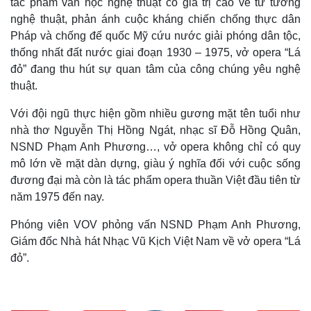
tác phẩm văn học nghệ thuật có giá trị cao về tư tưởng
nghệ thuật, phản ánh cuộc kháng chiến chống thực dân
Pháp và chống đế quốc Mỹ cứu nước giải phóng dân tộc,
thống nhất đất nước giai đoạn 1930 – 1975, vở opera “Lá
đỏ” đang thu hút sự quan tâm của công chúng yêu nghệ
thuật.
Với đội ngũ thực hiện gồm nhiều gương mặt tên tuổi như
nhà thơ Nguyễn Thị Hồng Ngát, nhạc sĩ Đỗ Hồng Quân,
NSND Phạm Anh Phương…, vở opera không chỉ có quy
mô lớn về mặt dàn dựng, giàu ý nghĩa đối với cuộc sống
đương đại mà còn là tác phẩm opera thuần Việt đầu tiên từ
năm 1975 đến nay.
Phóng viên VOV phỏng vấn NSND Phạm Anh Phương,
Giám đốc Nhà hát Nhạc Vũ Kịch Việt Nam về vở opera “Lá
đỏ”.