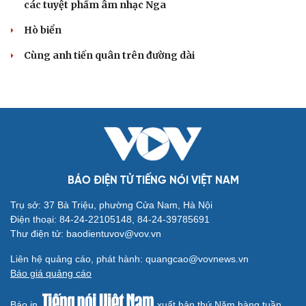
các tuyệt phẩm âm nhạc Nga
Hò biển
Cùng anh tiến quân trên đường dài
BÁO ĐIỆN TỬ TIẾNG NÓI VIỆT NAM
Trụ sở: 37 Bà Triệu, phường Cửa Nam, Hà Nội
Điện thoại: 84-24-22105148, 84-24-39785691
Thư điện tử: baodientuvov@vov.vn
Liên hệ quảng cáo, phát hành: quangcao@vovnews.vn
Báo giá quảng cáo
Báo in
xuất bản thứ Năm hàng tuần