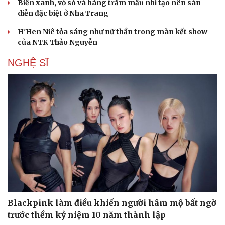
Biển xanh, vỏ sò và hàng trăm mẫu nhí tạo nên sàn
diễn đặc biệt ở Nha Trang
H'Hen Niê tỏa sáng như nữ thần trong màn kết show
của NTK Thảo Nguyễn
NGHỆ SĨ
Du lịch
Podcast
Blackpink làm điều khiến người hâm mộ bất ngờ
Tư vấn
Câu chuyện thời sự
trước thềm kỷ niệm 10 năm thành lập
Săn Tour
Đọc truyện đêm khuya