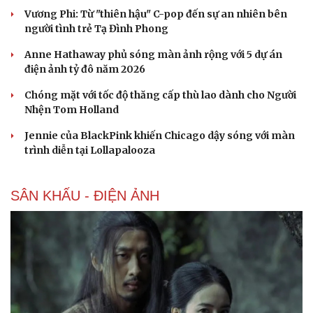
check-in
Cửa sổ tình yêu
Vương Phi: Từ "thiên hậu" C-pop đến sự an nhiên bên
Kể chuyện cho bé
người tình trẻ Tạ Đình Phong
Hạt giống tâm hồn
Anne Hathaway phủ sóng màn ảnh rộng với 5 dự án
điện ảnh tỷ đô năm 2026
Chóng mặt với tốc độ thăng cấp thù lao dành cho Người
Nhện Tom Holland
Jennie của BlackPink khiến Chicago dậy sóng với màn
trình diễn tại Lollapalooza
SÂN KHẤU - ĐIỆN ẢNH