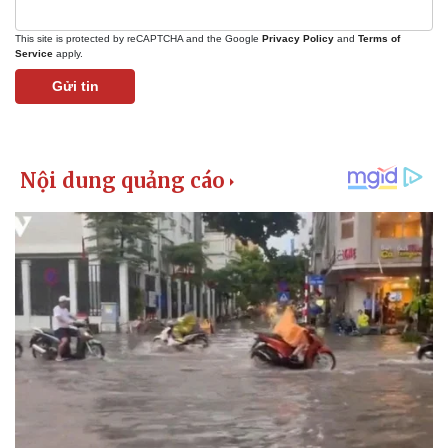
This site is protected by reCAPTCHA and the Google
Privacy Policy
and
Terms of
Service
apply.
Gửi tin