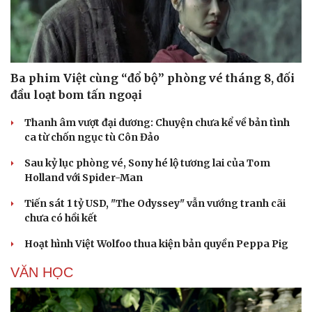
Ba phim Việt cùng “đổ bộ” phòng vé tháng 8, đối
đầu loạt bom tấn ngoại
Thanh âm vượt đại dương: Chuyện chưa kể về bản tình
ca từ chốn ngục tù Côn Đảo
Sau kỷ lục phòng vé, Sony hé lộ tương lai của Tom
Holland với Spider-Man
Tiến sát 1 tỷ USD, "The Odyssey" vẫn vướng tranh cãi
chưa có hồi kết
Hoạt hình Việt Wolfoo thua kiện bản quyền Peppa Pig
VĂN HỌC