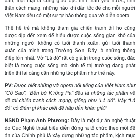
dân, một mặt là cũng giáo dục tinh thần yêu nước, tinh
thần cách mạng, những hào khí dân tộc để cho mỗi người
Việt Nam đều có một sự tự hào thông qua vở diễn opera.
Thế hệ trẻ mà không tham gia chiến tranh thì họ cũng
được dịp đến xem để hiểu được cuộc sống gian khổ của
Thế giới
Multimedia
những người không có tuổi thanh xuân, gửi tuổi thanh
Quan sát
Video
xuân của mình trong Trường Sơn. Đấy là những thông
Cuộc sống đó đây
Ảnh
điệp lớn nhất. Vở “Lá đỏ” rất có giá trị trong cuộc sống, đặc
Hồ sơ
E-Magazine
biệt là trong cuộc sống mà kinh tế thị trường đang phát
Infographic
triển thì lại càng cần những tác phẩm như thế này.
PV:
Được biết những vở opera nổi tiếng của Việt Nam như
“Cô Sao”, “Bên bờ K’rông Pa” đều là những tác phẩm về
đề tài chiến tranh cách mạng, giống như “Lá đỏ”. Vậy “Lá
đỏ” có điểm gì khác biệt để hấp dẫn khán giả?
NSND Phạm Anh Phương:
Đây là một dự án nghệ thuật
do Cục Nghệ thuật biểu diễn đứng ra tổ chức theo một đề
án của Chính phủ là xây dựng những tác phẩm, kịch mục