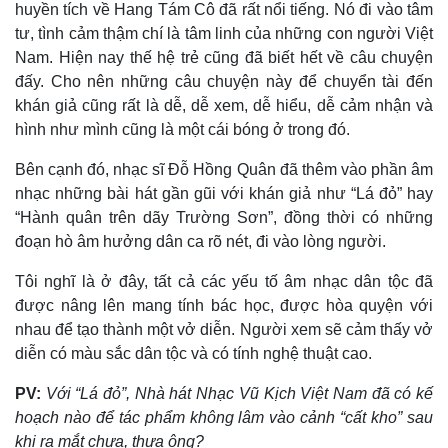
huyền tích về Hang Tám Cô đã rất nổi tiếng. Nó đi vào tâm
Kinh tế
Thị trường
tư, tình cảm thậm chí là tâm linh của những con người Việt
Bất động sản
Giá vàng
Nam. Hiện nay thế hệ trẻ cũng đã biết hết về câu chuyện
Khởi nghiệp
Tiêu dùng
đấy. Cho nên những câu chuyện này để chuyển tài đến
Tỷ giá
khán giả cũng rất là dễ, dễ xem, dễ hiểu, dễ cảm nhận và
Chứng khoán
hình như mình cũng là một cái bóng ở trong đó.
Giá cà phê
Bên cạnh đó, nhạc sĩ Đỗ Hồng Quân đã thêm vào phần âm
nhạc những bài hát gần gũi với khán giả như “Lá đỏ” hay
“Hành quân trên dãy Trường Sơn”, đồng thời có những
đoạn hò âm hưởng dân ca rõ nét, đi vào lòng người.
Tôi nghĩ là ở đây, tất cả các yếu tố âm nhạc dân tộc đã
được nâng lên mang tính bác học, được hòa quyện với
nhau để tạo thành một vở diễn. Người xem sẽ cảm thấy vở
diễn có màu sắc dân tộc và có tính nghệ thuật cao.
PV:
Với “Lá đỏ”, Nhà hát Nhạc Vũ Kịch Việt Nam đã có kế
hoạch nào để tác phẩm không lâm vào cảnh “cất kho” sau
khi ra mắt chưa, thưa ông?