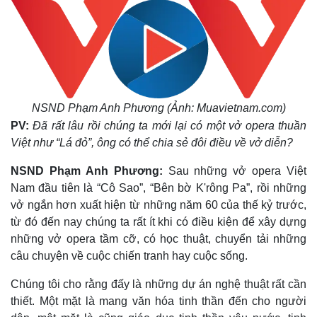
NSND Phạm Anh Phương (Ảnh: Muavietnam.com)
PV:
Đã rất lâu rồi chúng ta mới lại có một vở opera thuần
Việt như “Lá đỏ”, ông có thể chia sẻ đôi điều về vở diễn?
NSND Phạm Anh Phương:
Sau những vở opera Việt
Nam đầu tiên là “Cô Sao”, “Bên bờ K'rông Pa”, rồi những
vở ngắn hơn xuất hiện từ những năm 60 của thế kỷ trước,
từ đó đến nay chúng ta rất ít khi có điều kiện để xây dựng
những vở opera tầm cỡ, có học thuật, chuyển tải những
câu chuyện về cuộc chiến tranh hay cuộc sống.
Chúng tôi cho rằng đấy là những dự án nghệ thuật rất cần
thiết. Một mặt là mang văn hóa tinh thần đến cho người