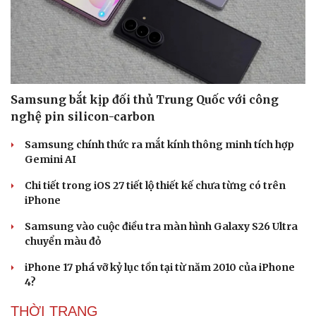
Văn hóa
Giải trí
Sân khấu - Điện ảnh
Nghệ sĩ
Văn học
Thời trang
Âm nhạc
Sao Việt
Samsung bắt kịp đối thủ Trung Quốc với công
Di sản
nghệ pin silicon-carbon
Samsung chính thức ra mắt kính thông minh tích hợp
Gemini AI
Chi tiết trong iOS 27 tiết lộ thiết kế chưa từng có trên
iPhone
Samsung vào cuộc điều tra màn hình Galaxy S26 Ultra
chuyển màu đỏ
iPhone 17 phá vỡ kỷ lục tồn tại từ năm 2010 của iPhone
4?
THỜI TRANG