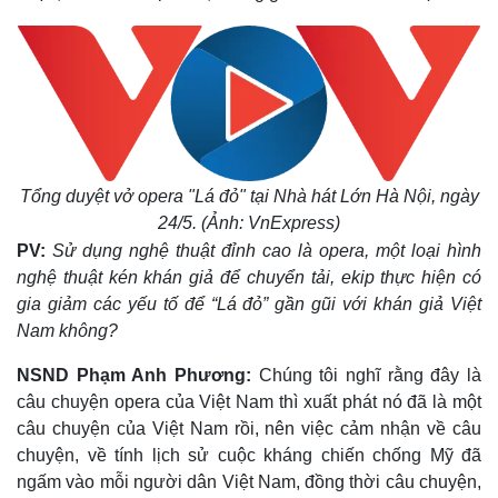
Tổng duyệt vở opera "Lá đỏ" tại Nhà hát Lớn Hà Nội, ngày
24/5. (Ảnh: VnExpress)
PV:
Sử dụng nghệ thuật đỉnh cao là opera, một loại hình
nghệ thuật kén khán giả để chuyển tải, ekip thực hiện có
gia giảm các yếu tố để “Lá đỏ” gần gũi với khán giả Việt
Nam không?
NSND Phạm Anh Phương:
Chúng tôi nghĩ rằng đây là
câu chuyện opera của Việt Nam thì xuất phát nó đã là một
câu chuyện của Việt Nam rồi, nên việc cảm nhận về câu
chuyện, về tính lịch sử cuộc kháng chiến chống Mỹ đã
ngấm vào mỗi người dân Việt Nam, đồng thời câu chuyện,