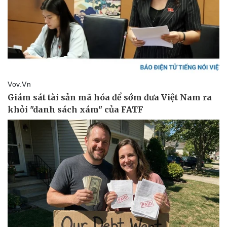
Doanh nghiệp
Công nghệ
Thông tin doanh nghiệp
Sành điệu
Doanh nghiệp 24h
Tin Công nghệ
Doanh nhân
Trải nghiệm
Vì cộng đồng
Chuyển đổi số