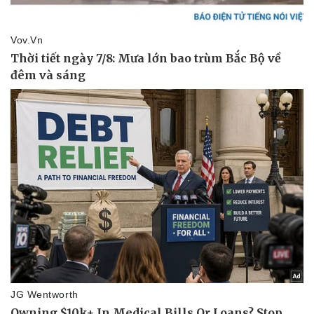
Thể thao
Ô tô - Xe máy
Bóng đá
Ô tô
Lịch thi đấu bóng đá
Xe máy
Thế giới thể thao
Tư vấn
eSports
Hậu trường