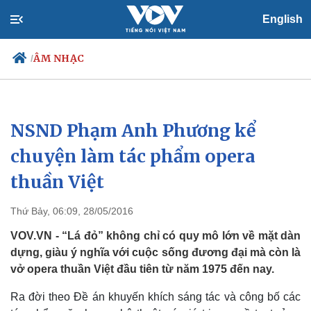
English
ÂM NHẠC
/
NSND Phạm Anh Phương kể
Chính trị
Xã hội
Đảng
Tin 24h
chuyện làm tác phẩm opera
Tổ chức nhân sự
Dự báo thời tiết
thuần Việt
Quốc hội
Giáo dục
Nhận diện sự thật
Dấu ấn VOV
Việc làm
Thứ Bảy, 06:09, 28/05/2016
Biển đảo
VOV.VN - “Lá đỏ” không chỉ có quy mô lớn về mặt dàn
dựng, giàu ý nghĩa với cuộc sống đương đại mà còn là
vở opera thuần Việt đầu tiên từ năm 1975 đến nay.
Ra đời theo Đề án khuyến khích sáng tác và công bố các