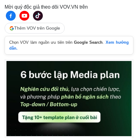
Mời quý độc giả theo dõi VOV.VN trên
Thêm VOV trên Google
Chọn VOV làm nguồn ưu tiên trên
Google Search
.
Xem hướng
dẫn.
Pháp luật
Quân sự - Quốc phòng
Vụ án
Vũ khí
Tin nóng
Việt Nam