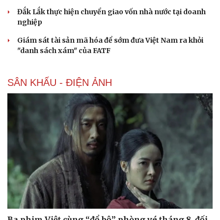
Đắk Lắk thực hiện chuyển giao vốn nhà nước tại doanh
nghiệp
Cải chính
Giám sát tài sản mã hóa để sớm đưa Việt Nam ra khỏi
"danh sách xám" của FATF
SÂN KHẤU - ĐIỆN ẢNH
Ba phim Việt cùng “đổ bộ” phòng vé tháng 8, đối