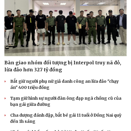
Bàn giao nhóm đối tượng bị Interpol truy nã đỏ,
lừa đảo hơn 327 tỷ đồng
Bắt giữ người phụ nữ giả danh công an lừa đảo "chạy
án" 400 triệu đồng
Văn hóa
Giải trí
Sân khấu - Điện ảnh
Nghệ sĩ
Tạm giữ hình sự người đàn ông đạp ngã chồng cũ của
Văn học
Thời trang
bạn gái giữa đường
Âm nhạc
Sao Việt
Di sản
Cha dượng đánh đập, bắt bé gái 11 tuổi ở Đồng Nai quỳ
đến 1h sáng