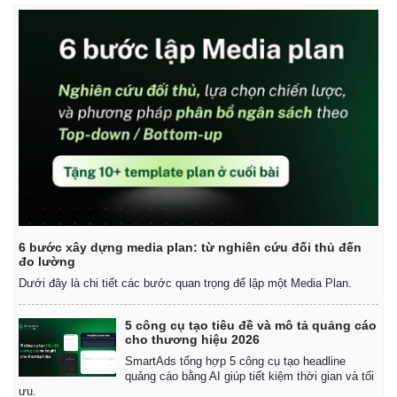
Thế giới
Multimedia
Quan sát
Video
Cuộc sống đó đây
Ảnh
Hồ sơ
E-Magazine
Infographic
6 bước xây dựng media plan: từ nghiên cứu đối thủ đến
đo lường
Dưới đây là chi tiết các bước quan trọng để lập một Media Plan.
5 công cụ tạo tiêu đề và mô tả quảng cáo
cho thương hiệu 2026
SmartAds tổng hợp 5 công cụ tạo headline
quảng cáo bằng AI giúp tiết kiệm thời gian và tối
ưu.