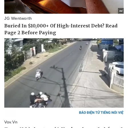
Pháp luật
Quân sự - Quốc phòng
Vụ án
Vũ khí
Tin nóng
Việt Nam
Tư vấn luật
Phân tích