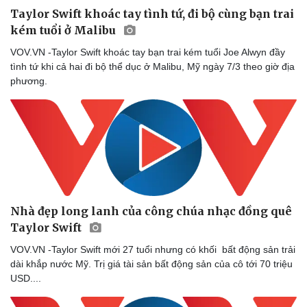
Taylor Swift khoác tay tình tứ, đi bộ cùng bạn trai
kém tuổi ở Malibu
VOV.VN -Taylor Swift khoác tay bạn trai kém tuổi Joe Alwyn đầy
tình tứ khi cả hai đi bộ thể dục ở Malibu, Mỹ ngày 7/3 theo giờ địa
phương.
Thể thao
Ô tô - Xe máy
Bóng đá
Ô tô
Lịch thi đấu bóng đá
Xe máy
Thế giới thể thao
Tư vấn
eSports
Hậu trường
Nhà đẹp long lanh của công chúa nhạc đồng quê
Taylor Swift
VOV.VN -Taylor Swift mới 27 tuổi nhưng có khối bất động sản trải
dài khắp nước Mỹ. Trị giá tài sản bất động sản của cô tới 70 triệu
USD....