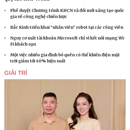
Nam khoa
Làm đẹp - giảm cân
Phê duyệt Chương trình KHCN và đổi mới sáng tạo quốc
Phòng mạch online
gia về công nghệ chiến lược
Ăn sạch sống khỏe
Bắc Kinh triển khai “nhân viên” robot tại các công viên
Nguy cơ mất tài khoản Microsoft chỉ vì kết nối mạng Wi-
Fi khách sạn
Một việc nhiều gia đình bỏ quên có thể khiến điện mặt
trời giảm tới 40% hiệu suất
GIẢI TRÍ