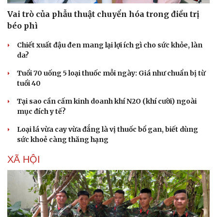
Vai trò của phẫu thuật chuyển hóa trong điều trị
béo phì
Chiết xuất đậu đen mang lại lợi ích gì cho sức khỏe, làn
da?
Tuổi 70 uống 5 loại thuốc mỗi ngày: Giá như chuẩn bị từ
Du lịch
Podcast
tuổi 40
Tư vấn
Câu chuyện thời sự
Tại sao cần cấm kinh doanh khí N2O (khí cười) ngoài
Săn Tour
Đọc truyện đêm khuya
mục đích y tế?
check-in
Cửa sổ tình yêu
Kể chuyện cho bé
Loại lá vừa cay vừa đắng là vị thuốc bổ gan, biết dùng
Hạt giống tâm hồn
sức khoẻ càng thăng hạng
XÃ HỘI