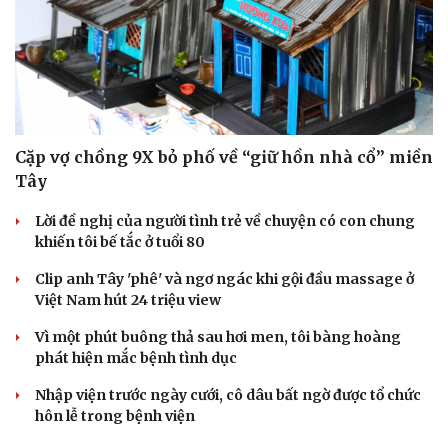
Doanh nghiệp
Công nghệ
Thông tin doanh nghiệp
Sành điệu
Doanh nghiệp 24h
Tin Công nghệ
Doanh nhân
Trải nghiệm
Vì cộng đồng
Chuyển đổi số
Cặp vợ chồng 9X bỏ phố về “giữ hồn nhà cổ” miền
Tây
Lời đề nghị của người tình trẻ về chuyện có con chung
khiến tôi bế tắc ở tuổi 80
Clip anh Tây 'phê' và ngơ ngác khi gội đầu massage ở
Việt Nam hút 24 triệu view
Vì một phút buông thả sau hơi men, tôi bàng hoàng
phát hiện mắc bệnh tình dục
Nhập viện trước ngày cưới, cô dâu bất ngờ được tổ chức
hôn lễ trong bệnh viện