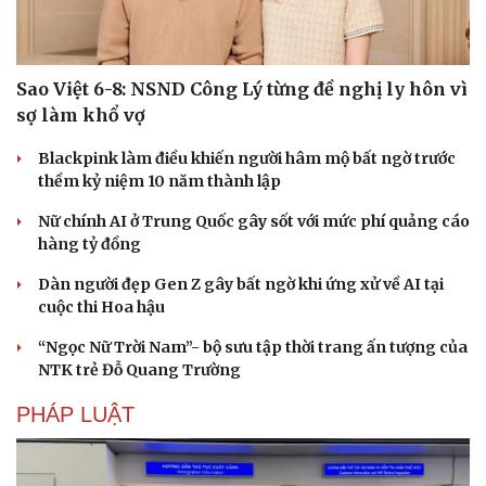
Sao Việt 6-8: NSND Công Lý từng đề nghị ly hôn vì
sợ làm khổ vợ
Blackpink làm điều khiến người hâm mộ bất ngờ trước
thềm kỷ niệm 10 năm thành lập
Nữ chính AI ở Trung Quốc gây sốt với mức phí quảng cáo
hàng tỷ đồng
Dàn người đẹp Gen Z gây bất ngờ khi ứng xử về AI tại
cuộc thi Hoa hậu
“Ngọc Nữ Trời Nam”- bộ sưu tập thời trang ấn tượng của
NTK trẻ Đỗ Quang Trường
PHÁP LUẬT