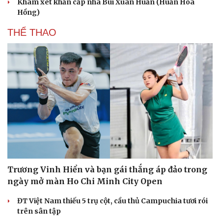
Khám xét khẩn cấp nhà Bùi Xuân Huấn (Huấn Hoa
Hồng)
THỂ THAO
Trương Vinh Hiển và bạn gái thắng áp đảo trong
ngày mở màn Ho Chi Minh City Open
ĐT Việt Nam thiếu 5 trụ cột, cầu thủ Campuchia tươi rói
trên sân tập