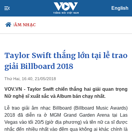
English
ÂM NHẠC
/
Taylor Swift thắng lớn tại lễ trao
Chính trị
Xã hội
Đảng
Tin 24h
giải Billboard 2018
Tổ chức nhân sự
Dự báo thời tiết
Quốc hội
Giáo dục
Thứ Hai, 16:40, 21/05/2018
Nhận diện sự thật
Dấu ấn VOV
Việc làm
VOV.VN - Taylor Swift chiến thắng hai giải quan trọng
Biển đảo
Nữ nghệ sĩ xuất sắc và Album bán chạy nhất.
Lễ trao giải âm nhạc Billboard (Billboard Music Awards)
2018 đã diễn ra ở MGM Grand Garden Arena tại Las
Vegas vào tối 20/5 (giờ địa phương) và tên nữ ca sĩ được
nhắc đến nhiều nhất vào đêm qua không ai khác chính là