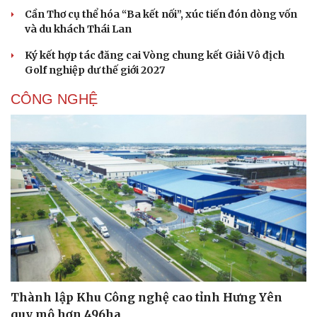
Cần Thơ cụ thể hóa “Ba kết nối”, xúc tiến đón dòng vốn
và du khách Thái Lan
Ký kết hợp tác đăng cai Vòng chung kết Giải Vô địch
Golf nghiệp dư thế giới 2027
CÔNG NGHỆ
Sức khỏe
Đời sống
Dinh dưỡng - món ngon
Nhà đẹp
Cây thuốc
Blog
Sản phụ khoa
Tình yêu - Gia đình
Thành lập Khu Công nghệ cao tỉnh Hưng Yên
Nhi khoa
quy mô hơn 496ha