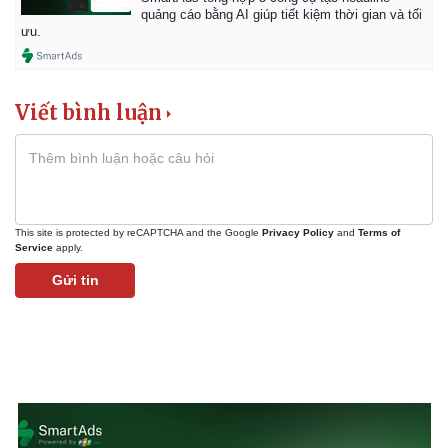
Cây thuốc
Blog
quảng cáo bằng AI giúp tiết kiệm thời gian và tối
Sản phụ khoa
Tình yêu - Gia đình
ưu.
Nhi khoa
Nam khoa
Làm đẹp - giảm cân
Viết bình luận
Phòng mạch online
Ăn sạch sống khỏe
This site is protected by reCAPTCHA and the Google
Privacy Policy
and
Terms of
Service
apply.
Gửi tin
Văn hóa
Giải trí