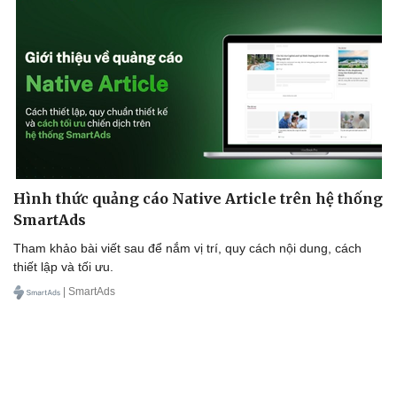
Sân khấu - Điện ảnh
Nghệ sĩ
Văn học
Thời trang
Âm nhạc
Sao Việt
Di sản
Hình thức quảng cáo Native Article trên hệ thống
SmartAds
Tham khảo bài viết sau để nắm vị trí, quy cách nội dung, cách
thiết lập và tối ưu.
| SmartAds
Du lịch
Podcast
Tư vấn
Câu chuyện thời sự
Săn Tour
Đọc truyện đêm khuya