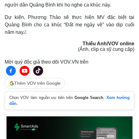
người dân Quảng Bình khi họ nghe ca khúc này.
Thể thao
Ô tô - Xe máy
Dự kiến, Phương Thảo sẽ thực hiện MV đặc biệt tại
Bóng đá
Ô tô
Quảng Bình cho ca khúc “Đất mẹ ngày về” vào dịp cuối
Lịch thi đấu bóng đá
Xe máy
năm nay./.
Thế giới thể thao
Tư vấn
eSports
Thiếu Anh/VOV online
Hậu trường
(Ảnh, clip ca sỹ cung cấp)
Mời quý độc giả theo dõi VOV.VN trên
Thêm VOV trên Google
Chọn VOV làm nguồn ưu tiên trên
Google Search
.
Xem hướng
dẫn.