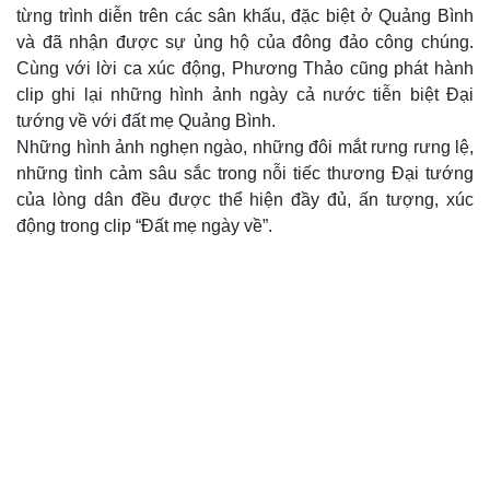
từng trình diễn trên các sân khấu, đặc biệt ở Quảng Bình
và đã nhận được sự ủng hộ của đông đảo công chúng.
Cùng với lời ca xúc động, Phương Thảo cũng phát hành
clip ghi lại những hình ảnh ngày cả nước tiễn biệt Đại
tướng về với đất mẹ Quảng Bình.
Những hình ảnh nghẹn ngào, những đôi mắt rưng rưng lệ,
những tình cảm sâu sắc trong nỗi tiếc thương Đại tướng
của lòng dân đều được thể hiện đầy đủ, ấn tượng, xúc
Thế giới
Multimedia
động trong clip “Đất mẹ ngày về”.
Quan sát
Video
Cuộc sống đó đây
Ảnh
Hồ sơ
E-Magazine
Infographic