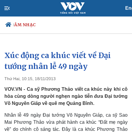
En
ÂM NHẠC
/
Xúc động ca khúc viết về Đại
Chính trị
Xã hội
Đảng
Tin 24h
tướng nhân lễ 49 ngày
Tổ chức nhân sự
Dự báo thời tiết
Quốc hội
Giáo dục
Thứ Hai, 10:15, 18/11/2013
Nhận diện sự thật
Dấu ấn VOV
Việc làm
VOV.VN - Ca sỹ Phương Thảo viết ca khúc này khi cô
Biển đảo
hòa cùng dòng người nghẹn ngào tiễn đưa Đại tướng
Võ Nguyên Giáp về quê mẹ Quảng Bình.
Nhân lễ 49 ngày Đại tướng Võ Nguyên Giáp, ca sỹ Sao
Mai Phương Thảo vừa phát hành ca khúc “Đất mẹ ngày
về” do chính cô sáng tác. Đây là ca khúc Phương Thảo