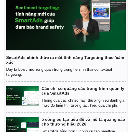
Doanh nghiệp
Công nghệ
Thông tin doanh nghiệp
Sành điệu
Doanh nghiệp 24h
Tin Công nghệ
Doanh nhân
Trải nghiệm
Vì cộng đồng
Chuyển đổi số
SmartAds chính thức ra mắt tính năng Targeting theo 'cảm
xúc'
Đây là bước mở rộng quan trọng trong hệ sinh thái contextual
targeting.
Các chỉ số quảng cáo trong trình quản lý
của SmartAds
Thông qua các chỉ số này, thương hiệu đánh giá
mức độ hiển thị, tương tác, hiệu quả chi phí.
5 công cụ tạo tiêu đề và mô tả quảng cáo
Sức khỏe
Đời sống
cho thương hiệu 2026
Dinh dưỡng - món ngon
Nhà đẹp
SmartAds tổng hợp 5 công cụ tạo headline