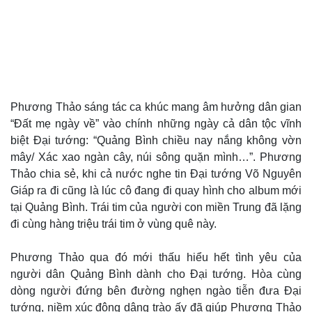
Kinh tế
Thị trường
Phương Thảo sáng tác ca khúc mang âm hưởng dân gian
Bất động sản
Giá vàng
“Đất mẹ ngày về” vào chính những ngày cả dân tộc vĩnh
Khởi nghiệp
Tiêu dùng
biệt Đại tướng: “Quảng Bình chiều nay nắng không vờn
Tỷ giá
Chứng khoán
mây/ Xác xao ngàn cây, núi sông quặn mình…”. Phương
Giá cà phê
Thảo chia sẻ, khi cả nước nghe tin Đại tướng Võ Nguyên
Giáp ra đi cũng là lúc cô đang đi quay hình cho album mới
tại Quảng Bình. Trái tim của người con miền Trung đã lặng
đi cùng hàng triệu trái tim ở vùng quê này.
Phương Thảo qua đó mới thấu hiểu hết tình yêu của
người dân Quảng Bình dành cho Đại tướng. Hòa cùng
dòng người đứng bên đường nghẹn ngào tiễn đưa Đại
tướng, niềm xúc động dâng trào ấy đã giúp Phương Thảo