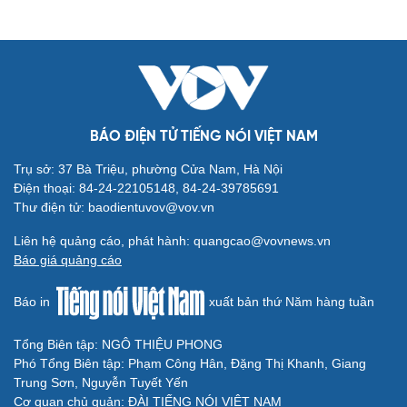
check-in
Cửa sổ tình yêu
Kể chuyện cho bé
Hạt giống tâm hồn
BÁO ĐIỆN TỬ TIẾNG NÓI VIỆT NAM
Trụ sở: 37 Bà Triệu, phường Cửa Nam, Hà Nội
Điện thoại: 84-24-22105148, 84-24-39785691
Thư điện tử: baodientuvov@vov.vn
Liên hệ quảng cáo, phát hành: quangcao@vovnews.vn
Báo giá quảng cáo
Báo in
xuất bản thứ Năm hàng tuần
Cải chính
Tổng Biên tập: NGÔ THIỆU PHONG
Phó Tổng Biên tập: Phạm Công Hân, Đặng Thị Khanh, Giang
Trung Sơn, Nguyễn Tuyết Yến
Cơ quan chủ quản: ĐÀI TIẾNG NÓI VIỆT NAM