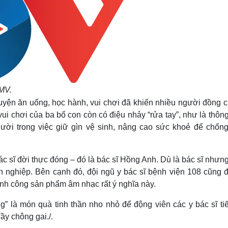
 MV.
yện ăn uống, học hành, vui chơi đã khiến nhiều người đồng c
ui chơi của ba bố con còn có điệu nhảy “rửa tay”, như là thôn
ời trong việc giữ gìn vệ sinh, nâng cao sức khoẻ để chống
ác sĩ đời thực đóng – đó là bác sĩ Hồng Anh. Dù là bác sĩ nhưn
n nghiệp. Bên cạnh đó, đội ngũ y bác sĩ bệnh viện 108 cũng đ
ành công sản phẩm âm nhạc rất ý nghĩa này.
 là món quà tinh thần nho nhỏ để động viên các y bác sĩ tiế
y chông gai./.