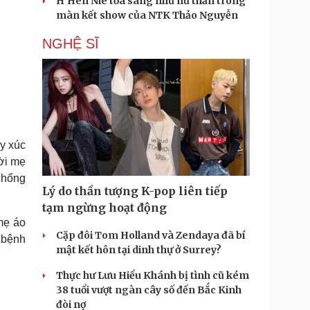
H'Hen Niê tỏa sáng như nữ thần trong
màn kết show của NTK Thảo Nguyễn
NGHỆ SĨ
y xúc
ời mẹ
 chống
Lý do thần tượng K-pop liên tiếp
tạm ngừng hoạt động
mẹ áo
Cặp đôi Tom Holland và Zendaya đã bí
i bệnh
mật kết hôn tại dinh thự ở Surrey?
Thực hư Lưu Hiểu Khánh bị tình cũ kém
38 tuổi vượt ngàn cây số đến Bắc Kinh
đòi nợ