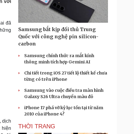
n với
Doanh nghiệp 24h
Tin Công nghệ
Doanh nhân
Trải nghiệm
ì cộng đồng
Chuyển đổi số
ai đã
Samsung bắt kịp đối thủ Trung
những
u lịch
Podcast
Quốc với công nghệ pin silicon-
Tư vấn
Câu chuyện thời sự
carbon
Săn Tour
Đọc truyện đêm khuya
heck-in
Cửa sổ tình yêu
Samsung chính thức ra mắt kính
Kể chuyện cho bé
thông minh tích hợp Gemini AI
Hạt giống tâm hồn
Chi tiết trong iOS 27 tiết lộ thiết kế chưa
từng có trên iPhone
Samsung vào cuộc điều tra màn hình
Galaxy S26 Ultra chuyển màu đỏ
iPhone 17 phá vỡ kỷ lục tồn tại từ năm
2010 của iPhone 4?
 dịch
THỜI TRANG
 hiện