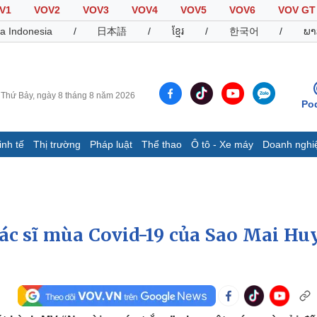
V1
VOV2
VOV3
VOV4
VOV5
VOV6
VOV GT
a Indonesia
/
日本語
/
ខ្មែរ
/
한국어
/
ພາ
Thứ Bảy, ngày 8 tháng 8 năm 2026
Po
inh tế
Thị trường
Pháp luật
Thể thao
Ô tô - Xe máy
Doanh nghi
Thế giới
Multimedia
K
Quan sát
Video
B
Cuộc sống đó đây
Ảnh
K
Hồ sơ
E-Magazine
bác sĩ mùa Covid-19 của Sao Mai Hu
Infographic
Thể thao
Ô tô - Xe máy
D
Bóng đá
Ô tô
T