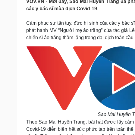
VOV.VN - Mới đây, Sao Mai Huyền Trang đã ph
Tin nóng
Việt Nam
các y bác sĩ mùa dịch Covid-19.
Tư vấn luật
Phân tích
Cảm phục sự tận tụy, đức hi sinh của các y bác s
phát hành MV “Người mẹ áo trắng” của tác giả L
Sức khỏe
Đời sống
chiến sĩ áo trắng thầm lặng trong đại dịch toàn cầu
Dinh dưỡng - món ngon
Nhà đẹp
Cây thuốc
Blog
Sản phụ khoa
Tình yêu - Gia đình
Nhi khoa
Nam khoa
Làm đẹp - giảm cân
Phòng mạch online
Ăn sạch sống khỏe
Cải chính
Sao Mai Huyền T
Theo Sao Mai Huyền Trang, bài hát được lấy cảm h
Covid-19 diễn biến hết sức phức tạp trên toàn thế