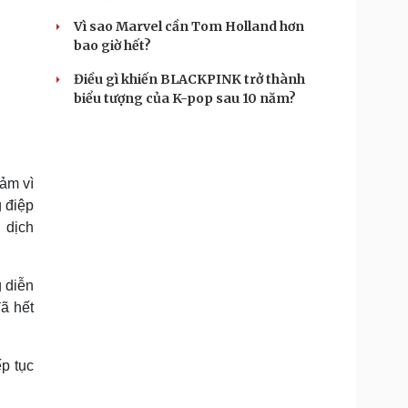
Vì sao Marvel cần Tom Holland hơn
bao giờ hết?
Điều gì khiến BLACKPINK trở thành
biểu tượng của K-pop sau 10 năm?
ảm vì
g điệp
 dịch
g diễn
ã hết
p tục