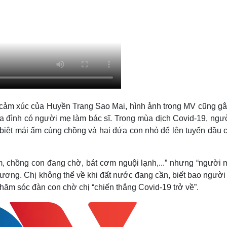
y cảm xúc của Huyền Trang Sao Mai, hình ảnh trong MV cũng gâ
a đình có người mẹ làm bác sĩ. Trong mùa dịch Covid-19, ngư
m biệt mái ấm cùng chồng và hai đứa con nhỏ để lên tuyến đầu
m, chồng con đang chờ, bát cơm nguội lạnh,...” nhưng “người 
thương. Chị không thể về khi đất nước đang cần, biết bao ngườ
chăm sóc đàn con chờ chị “chiến thắng Covid-19 trở về”.