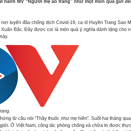
át hành MV “Người mẹ áo trắng” như một món quà gửi đế
Lịch thi đấu bóng đá
Xe máy
Thế giới thể thao
Tư vấn
eSports
V
Hậu trường
ĩ nơi tuyến đầu chống dịch Covid-19, ca sĩ Huyền Trang Sao M
ê Xuân Bắc. Đây được coi là món quà ý nghĩa dành tặng cho 
Văn hóa
Giải trí
D
 này.
Sân khấu - Điện ảnh
Nghệ sĩ
Văn học
Thời trang
Âm nhạc
Sao Việt
c
Di sản
rang.
ứng từ câu nói “Thầy thuốc như mẹ hiền”. Suốt hai tháng qua,
 giới.
Ở Việt Nam, công tác phòng chống và chữa trị được thực