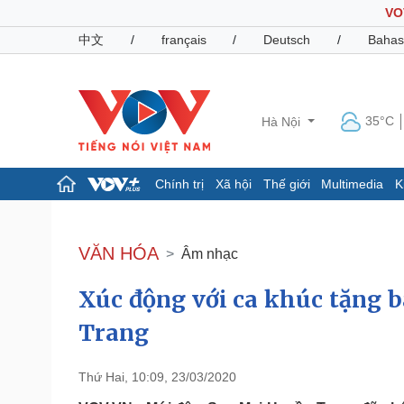
VO
中文
/
français
/
Deutsch
/
Bahas
35°C
Hà Nội
Chính trị
Xã hội
Thế giới
Multimedia
K
Chính trị
Xã hội
Đảng
Tin 24h
VĂN HÓA
Âm nhạc
Tổ chức nhân sự
Dự báo thời tiết
Quốc hội
Giáo dục
Xúc động với ca khúc tặng 
Nhận diện sự thật
Dấu ấn VOV
Việc làm
Trang
Biển đảo
Pháp luật
Quân sự - Quốc phòng
Thứ Hai, 10:09, 23/03/2020
Vụ án
Vũ khí