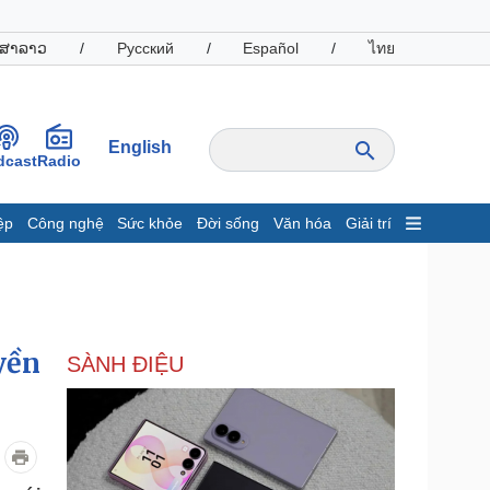
ສາລາວ
/
Русский
/
Español
/
ไทย
English
dcast
Radio
ệp
Công nghệ
Sức khỏe
Đời sống
Văn hóa
Giải trí
inh tế
Thị trường
ất động sản
Giá vàng
hởi nghiệp
Tiêu dùng
Tỷ giá
yền
SÀNH ĐIỆU
Chứng khoán
Giá cà phê
oanh nghiệp
Công nghệ
hông tin doanh nghiệp
Sành điệu