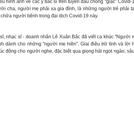
hiều hình ảnh về các y bác sĩ trên tuyến đầu chống “giặc” Covid-
ời cha, người mẹ phải xa gia đình, là những người trẻ phải t
ứu chữa người bệnh trong đại dịch Covid-19 này.
 sĩ, nhạc sĩ - doanh nhân Lê Xuân Bắc đã viết ca khúc “Người 
h dành cho những “người mẹ hiền”. Giai điệu trữ tình và lời h
xúc động cho người nghe, đặc biệt qua giọng hát ngọt ngào, sâ