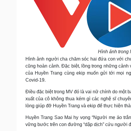
Hình ảnh trong
Hình ảnh người cha chăm sóc hai đứa con với chu
cũng hoàn cảnh. Đặc biệt, lồng trong những cảnh v
của Huyền Trang cùng ekip muốn gửi tới mọi ngư
Covid-19.
Điều đặc biệt trong MV đó là vai nữ chính do một b
xuất của cô không thua kém gì các nghệ sĩ chuyê
lòng giúp đỡ Huyền Trang và ekip để thực hiện th
Huyền Trang Sao Mai hy vọng “Người mẹ áo trắng”
vững bước trên con đường “dập dịch” cứu người đầ