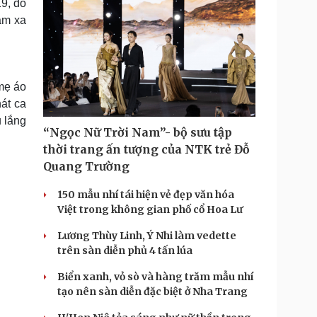
19, đó
ạm xa
mẹ áo
át ca
u lắng
“Ngọc Nữ Trời Nam”- bộ sưu tập
thời trang ấn tượng của NTK trẻ Đỗ
Quang Trường
150 mẫu nhí tái hiện vẻ đẹp văn hóa
Việt trong không gian phố cổ Hoa Lư
Lương Thùy Linh, Ý Nhi làm vedette
trên sàn diễn phủ 4 tấn lúa
Biển xanh, vỏ sò và hàng trăm mẫu nhí
tạo nên sàn diễn đặc biệt ở Nha Trang