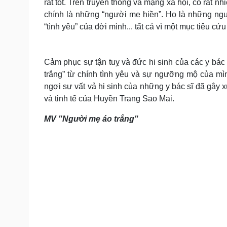
rất tốt. Trên truyền thông và mạng xã hội, có rất n
chính là những “người mẹ hiền”. Họ là những ngư
“tình yêu” của đời mình... tất cả vì một mục tiêu c
Cảm phục sự tận tuỵ và đức hi sinh của các y bác
trắng” từ chính tình yêu và sự ngưỡng mộ của mìn
ngợi sự vất vả hi sinh của những y bác sĩ đã gây 
và tinh tế của Huyền Trang Sao Mai.
MV "Người mẹ áo trắng"