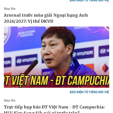
Thể thao
Ô tô - Xe máy
Bóng đá
Ô tô
Lịch thi đấu bóng đá
Xe máy
Thế giới thể thao
Tư vấn
eSports
Hậu trường