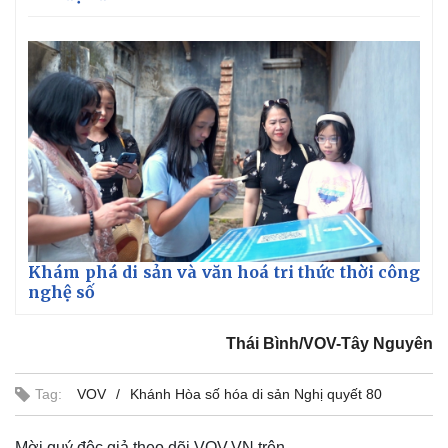
Khám phá di sản và văn hoá tri thức thời công
nghệ số
Thái Bình/VOV-Tây Nguyên
Tag:
VOV
Khánh Hòa số hóa di sản Nghị quyết 80
Pháp luật
Quân sự - Quốc phòng
Mời quý độc giả theo dõi VOV.VN trên