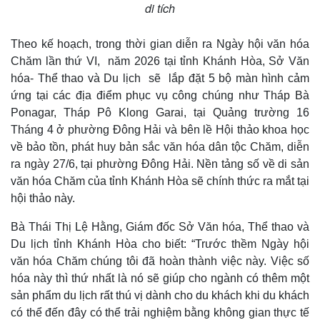
di tích
Theo kế hoạch, trong thời gian diễn ra Ngày hội văn hóa
Chăm lần thứ VI, năm 2026 tại tỉnh Khánh Hòa, Sở Văn
hóa- Thể thao và Du lịch sẽ lắp đặt 5 bộ màn hình cảm
ứng tại các địa điểm phục vụ công chúng như Tháp Bà
Ponagar, Tháp Pô Klong Garai, tại Quảng trường 16
Tháng 4 ở phường Đông Hải và bên lề Hội thảo khoa học
về bảo tồn, phát huy bản sắc văn hóa dân tộc Chăm, diễn
ra ngày 27/6, tại phường Đông Hải. Nền tảng số về di sản
văn hóa Chăm của tỉnh Khánh Hòa sẽ chính thức ra mắt tại
hội thảo này.
Bà Thái Thị Lệ Hằng, Giám đốc Sở Văn hóa, Thể thao và
Du lịch tỉnh Khánh Hòa cho biết: “Trước thềm Ngày hội
Kinh tế
Thị trường
văn hóa Chăm chúng tôi đã hoàn thành việc này. Việc số
Bất động sản
Giá vàng
hóa này thì thứ nhất là nó sẽ giúp cho ngành có thêm một
Khởi nghiệp
Tiêu dùng
sản phẩm du lịch rất thú vị dành cho du khách khi du khách
Tỷ giá
Chứng khoán
có thể đến đây có thể trải nghiệm bằng không gian thực tế