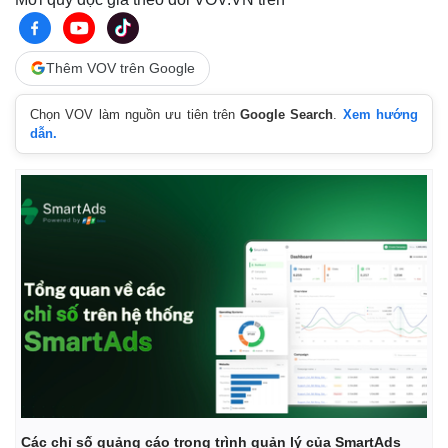
Vụ án
Vũ khí
Tin nóng
Việt Nam
Tư vấn luật
Phân tích
Thêm VOV trên Google
Chọn VOV làm nguồn ưu tiên trên
Google Search
.
Xem hướng
dẫn.
Các chỉ số quảng cáo trong trình quản lý của SmartAds