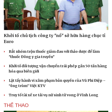
Khởi tố chủ tịch công ty "nổ" sở hữu hàng chục tỉ
Euro
Bắt nhóm trộn thuốc giảm đau với thảo dược để làm
"thuốc Đông y gia truyền"
Khởi tố đối tượng vận chuyển trái phép gần 50 tấn hàng
hóa qua biên giới
Lật tẩy hành vi xâm phạm bản quyền của Vũ Phi Điệp –
“ông trùm” Việt KTV
Du lịch
Podcast
Truy tố tài xế xe tải vụ nữ sinh tử vong ở Vĩnh Long
Tư vấn
Câu chuyện thời sự
Săn Tour
Đọc truyện đêm khuya
THỂ THAO
check-in
Cửa sổ tình yêu
Kể chuyện cho bé