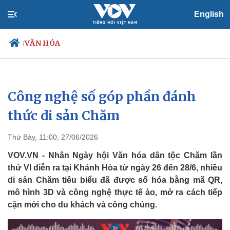
English
VĂN HÓA
/
Công nghệ số góp phần đánh
Chính trị
Xã hội
Đảng
Tin 24h
thức di sản Chăm
Tổ chức nhân sự
Dự báo thời tiết
Quốc hội
Giáo dục
Thứ Bảy, 11:00, 27/06/2026
Nhận diện sự thật
Dấu ấn VOV
Việc làm
VOV.VN - Nhân Ngày hội Văn hóa dân tộc Chăm lần
Biển đảo
thứ VI diễn ra tại Khánh Hòa từ ngày 26 đến 28/6, nhiều
di sản Chăm tiêu biểu đã được số hóa bằng mã QR,
mô hình 3D và công nghệ thực tế ảo, mở ra cách tiếp
cận mới cho du khách và công chúng.