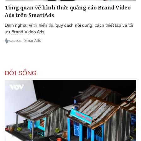
Tổng quan về hình thức quảng cáo Brand Video
Ads trên SmartAds
Định nghĩa, vị trí hiển thị, quy cách nội dung, cách thiết lập và tối
ưu Brand Video Ads.
| SmartAds
Sức khỏe
Đời sống
Dinh dưỡng - món ngon
Nhà đẹp
Cây thuốc
Blog
Sản phụ khoa
Tình yêu - Gia đình
ĐỜI SỐNG
Nhi khoa
Nam khoa
Làm đẹp - giảm cân
Phòng mạch online
Ăn sạch sống khỏe