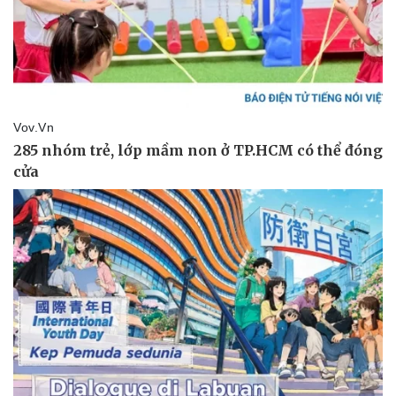
Doanh nghiệp
Công nghệ
Thông tin doanh nghiệp
Sành điệu
Doanh nghiệp 24h
Tin Công nghệ
Doanh nhân
Trải nghiệm
Vì cộng đồng
Chuyển đổi số