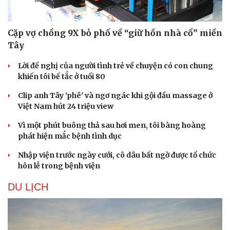
Cặp vợ chồng 9X bỏ phố về “giữ hồn nhà cổ” miền
Tây
Lời đề nghị của người tình trẻ về chuyện có con chung
khiến tôi bế tắc ở tuổi 80
Clip anh Tây 'phê' và ngơ ngác khi gội đầu massage ở
Việt Nam hút 24 triệu view
Vì một phút buông thả sau hơi men, tôi bàng hoàng
phát hiện mắc bệnh tình dục
Nhập viện trước ngày cưới, cô dâu bất ngờ được tổ chức
hôn lễ trong bệnh viện
DU LỊCH