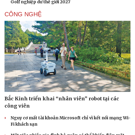
Golf nghiệp dư thế giới 2027
CÔNG NGHỆ
Văn hóa
Giải trí
Sân khấu - Điện ảnh
Nghệ sĩ
Bắc Kinh triển khai “nhân viên” robot tại các
Văn học
Thời trang
công viên
Âm nhạc
Sao Việt
Di sản
Nguy cơ mất tài khoản Microsoft chỉ vì kết nối mạng Wi-
Fi khách sạn