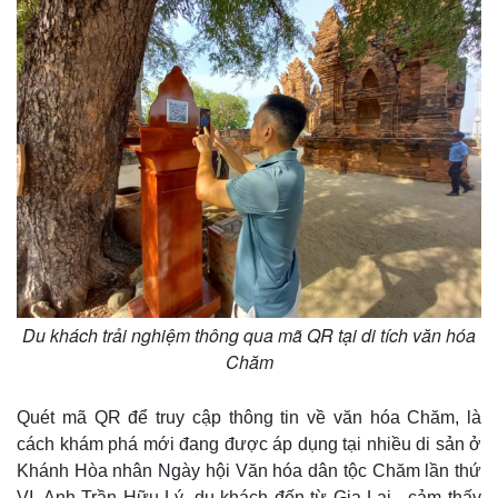
Du khách trải nghiệm thông qua mã QR tại di tích văn hóa
Chăm
Quét mã QR để truy cập thông tin về văn hóa Chăm, là
cách khám phá mới đang được áp dụng tại nhiều di sản ở
Khánh Hòa nhân Ngày hội Văn hóa dân tộc Chăm lần thứ
VI. Anh Trần Hữu Lý, du khách đến từ Gia Lai , cảm thấy