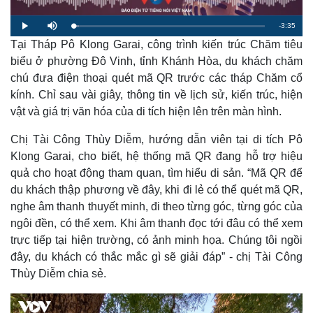
R
-
3:35
L
P
M
o
l
u
a
Tại Tháp Pô Klong Garai, công trình kiến trúc Chăm tiêu
a
t
e
d
y
e
e
biểu ở phường Đô Vinh, tỉnh Khánh Hòa, du khách chăm
d
m
:
chú đưa điện thoại quét mã QR trước các tháp Chăm cổ
2
.
a
8
kính. Chỉ sau vài giây, thông tin về lịch sử, kiến trúc, hiện
5
%
vật và giá trị văn hóa của di tích hiện lên trên màn hình.
i
n
Chị Tài Công Thùy Diễm, hướng dẫn viên tại di tích Pô
i
Klong Garai, cho biết, hệ thống mã QR đang hỗ trợ hiệu
quả cho hoạt động tham quan, tìm hiểu di sản. “Mã QR để
n
du khách thập phương về đây, khi đi lẻ có thể quét mã QR,
g
nghe âm thanh thuyết minh, đi theo từng góc, từng góc của
T
ngôi đền, có thể xem. Khi âm thanh đọc tới đâu có thể xem
i
trực tiếp tại hiện trường, có ảnh minh họa. Chúng tôi ngồi
đây, du khách có thắc mắc gì sẽ giải đáp” - chị Tài Công
m
Thùy Diễm chia sẻ.
e